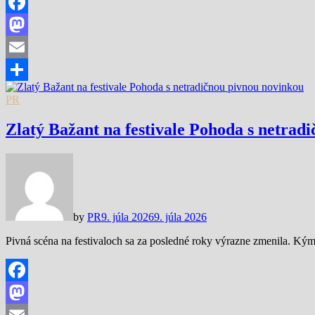
Facebook
Mastodon
Email
Share
PR
Zlatý Bažant na festivale Pohoda s netrad
by
PR
9. júla 2026
9. júla 2026
Pivná scéna na festivaloch sa za posledné roky výrazne zmenila. Kým 
Facebook
Mastodon