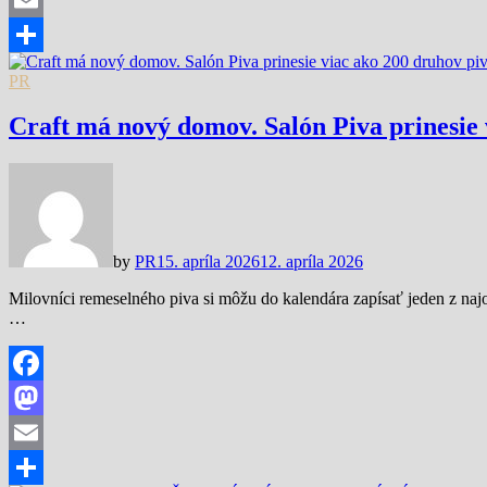
Email
Share
PR
Craft má nový domov. Salón Piva prinesie 
by
PR
15. apríla 2026
12. apríla 2026
Milovníci remeselného piva si môžu do kalendára zapísať jeden z najo
…
Facebook
Mastodon
Email