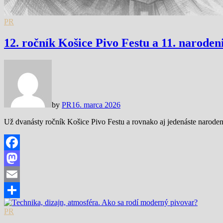
PR
12. ročník Košice Pivo Festu a 11. narode
by
PR
16. marca 2026
Už dvanásty ročník Košice Pivo Festu a rovnako aj jedenáste narod
Facebook
Mastodon
Email
Share
PR