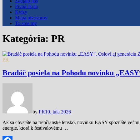
Zaujalo nás
Pivná škola
Kvízy
Mapa pivovarov
To sme my
Kategória:
PR
PR
Bradáč posiela na Pohodu novinku „EASY“.
by
PR
10. júla 2026
Ak sa chystáte na trenčianske letisko, novinku EASY spoznáte veľmi
energie, ktorá k festivalovému …