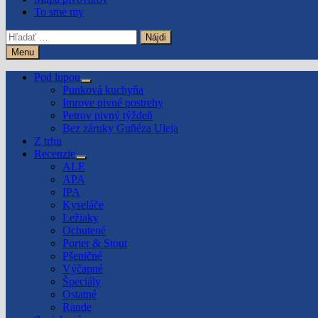
To sme my
Hľadať:
Menu
Pod lupou
Show
Punková kuchyňa
sub
Imrove pivné postrehy
menu
Petrov pivný týždeň
Bez záruky Guñéza Uleja
Z trhu
Recenzie
Show
ALE
sub
APA
menu
IPA
Kyseláče
Ležiaky
Ochutené
Porter & Stout
Pšeničné
Výčapné
Špeciály
Ostatné
Rande