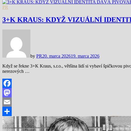
Share
PR
3+K KRAUS: KDYŽ VIZUÁLNÍ IDENTI
by
PR
20. marca 2026
19. marca 2026
Když se řekne 3+K Kraus, s.r.o., většina lidí si vybaví špičkovou piv
nerezových …
Facebook
Mastodon
Email
Share