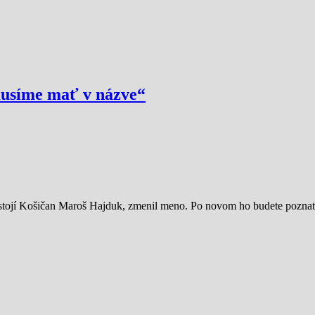
musíme mať v názve“
 stojí Košičan Maroš Hajduk, zmenil meno. Po novom ho budete pozn