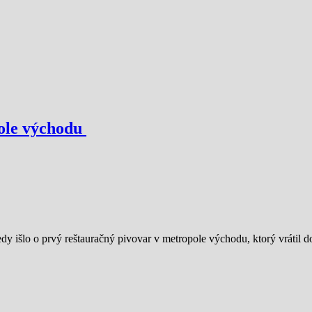
pole východu
y išlo o prvý reštauračný pivovar v metropole východu, ktorý vrátil do