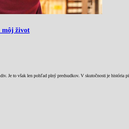
 môj život
v. Je to však len pohľad plný predsudkov. V skutočnosti je história p