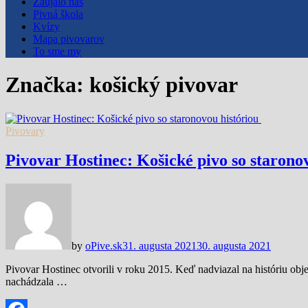
Zaujalo nás
Pivná škola
Kvízy
Mapa pivovarov
To sme my
Značka:
košický pivovar
Pivovary
Pivovar Hostinec: Košické pivo so starono
by
oPive.sk
31. augusta 2021
30. augusta 2021
Pivovar Hostinec otvorili v roku 2015. Keď nadviazal na históriu obje
nachádzala …