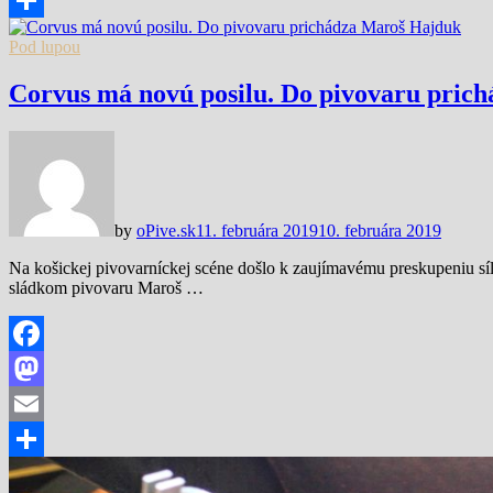
Share
Pod lupou
Corvus má novú posilu. Do pivovaru pric
by
oPive.sk
11. februára 2019
10. februára 2019
Na košickej pivovarníckej scéne došlo k zaujímavému preskupeniu sí
sládkom pivovaru Maroš …
Facebook
Mastodon
Email
Share