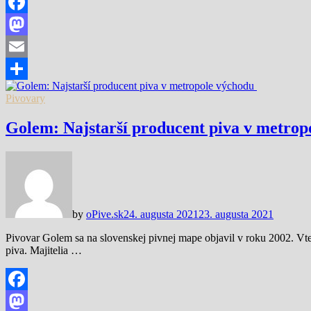
Facebook
Mastodon
Email
Share
Pivovary
Golem: Najstarší producent piva v metro
by
oPive.sk
24. augusta 2021
23. augusta 2021
Pivovar Golem sa na slovenskej pivnej mape objavil v roku 2002. Vted
piva. Majitelia …
Facebook