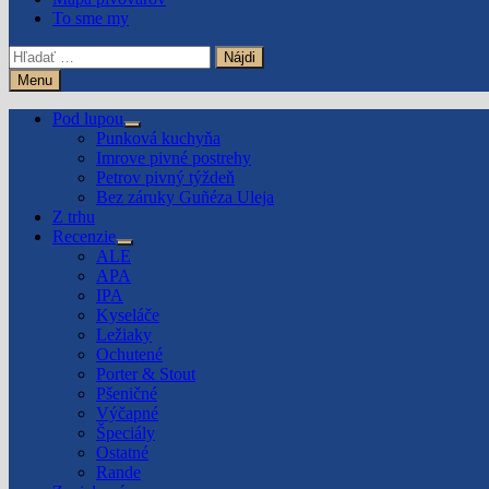
To sme my
Hľadať:
Menu
Pod lupou
Show
Punková kuchyňa
sub
Imrove pivné postrehy
menu
Petrov pivný týždeň
Bez záruky Guñéza Uleja
Z trhu
Recenzie
Show
ALE
sub
APA
menu
IPA
Kyseláče
Ležiaky
Ochutené
Porter & Stout
Pšeničné
Výčapné
Špeciály
Ostatné
Rande