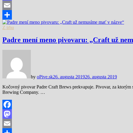
Mastodon
Email
Share
Z trhu
Padre mení meno pivovaru: „Craft už ne
by
oPive.sk
26. augusta 2019
26. augusta 2019
Kočovný pivovar Padre Craft Brews prekvapuje. Pivovar, za ktorým
Brewing Company. …
Facebook
Mastodon
Email