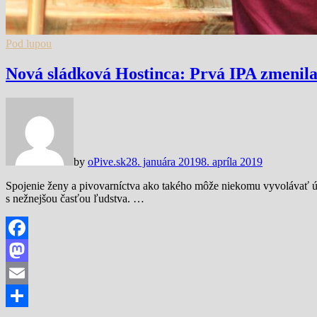
Pod lupou
Nová sládková Hostinca: Prvá IPA zmenila
by
oPive.sk
28. januára 2019
8. apríla 2019
Spojenie ženy a pivovarníctva ako takého môže niekomu vyvolávať údi
s nežnejšou časťou ľudstva. …
Facebook
Mastodon
Email