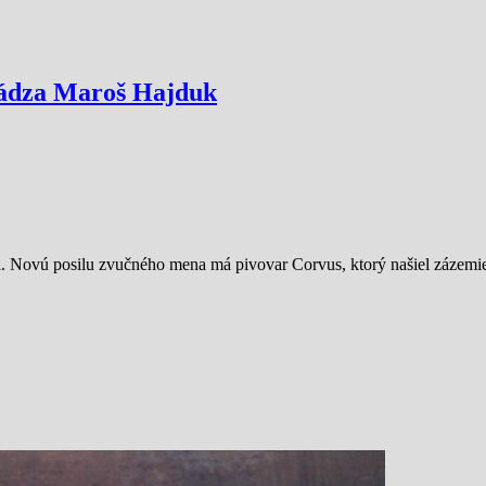
hádza Maroš Hajduk
l. Novú posilu zvučného mena má pivovar Corvus, ktorý našiel zázemi