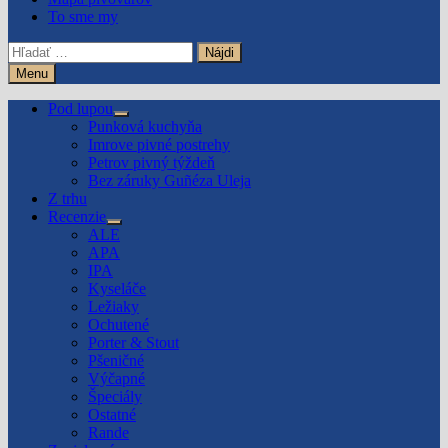
To sme my
Hľadať:
Menu
Pod lupou
Show
Punková kuchyňa
sub
Imrove pivné postrehy
menu
Petrov pivný týždeň
Bez záruky Guñéza Uleja
Z trhu
Recenzie
Show
ALE
sub
APA
menu
IPA
Kyseláče
Ležiaky
Ochutené
Porter & Stout
Pšeničné
Výčapné
Špeciály
Ostatné
Rande