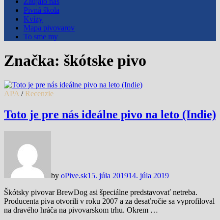
Zaujalo nás
Pivná škola
Kvízy
Mapa pivovarov
To sme my
Značka:
škótske pivo
APA
/
Recenzie
Toto je pre nás ideálne pivo na leto (Indie)
by
oPive.sk
15. júla 2019
14. júla 2019
Škótsky pivovar BrewDog asi špeciálne predstavovať netreba.
Producenta piva otvorili v roku 2007 a za desaťročie sa vyprofiloval
na dravého hráča na pivovarskom trhu. Okrem …