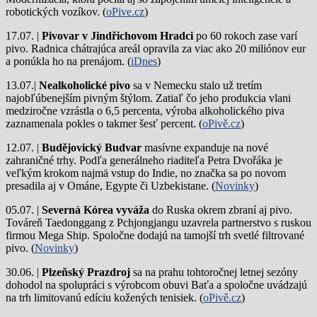
robotických vozíkov. (
oPive.cz
)
17.07. |
Pivovar v Jindřichovom Hradci
po 60 rokoch zase varí
pivo.
Radnica chátrajúca areál opravila za viac ako 20 miliónov eur
a ponúkla ho na prenájom. (
iDnes
)
13.07.|
Nealkoholické pivo
sa v Nemecku stalo už tretím
najobľúbenejším pivným štýlom. Zatiaľ čo jeho produkcia vlani
medziročne vzrástla o 6,5 percenta, výroba alkoholického piva
zaznamenala pokles o takmer šesť percent. (
oPivě.cz
)
12.07. |
Budějovický Budvar
masívne expanduje na nové
zahraničné trhy. Podľa generálneho riaditeľa Petra Dvořáka je
veľkým krokom najmä vstup do Indie, no značka sa po novom
presadila aj v Ománe, Egypte či Uzbekistane. (
Novinky
)
05.07. |
Severná Kórea vyváža
do Ruska okrem zbraní aj pivo.
Továreň Taedonggang z Pchjongjangu uzavrela partnerstvo s ruskou
firmou Mega Ship. Spoločne dodajú na tamojší trh svetlé filtrované
pivo. (
Novinky
)
30.06. |
Plzeňský Prazdroj
sa na prahu tohtoročnej letnej sezóny
dohodol na spolupráci s výrobcom obuvi Baťa a spoločne uvádzajú
na trh limitovanú edíciu kožených tenisiek. (
oPivě.cz
)