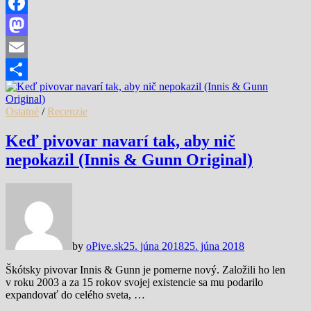
Facebook
Mastodon
Email
Share
Ostatné
/
Recenzie
Keď pivovar navarí tak, aby nič
nepokazil (Innis & Gunn Original)
by
oPive.sk
25. júna 2018
25. júna 2018
Škótsky pivovar Innis & Gunn je pomerne nový. Založili ho len
v roku 2003 a za 15 rokov svojej existencie sa mu podarilo
expandovať do celého sveta, …