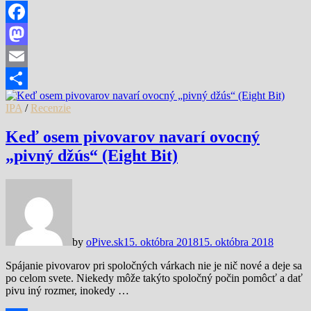
Facebook
Mastodon
Email
Share
IPA
/
Recenzie
Keď osem pivovarov navarí ovocný
„pivný džús“ (Eight Bit)
by
oPive.sk
15. októbra 2018
15. októbra 2018
Spájanie pivovarov pri spoločných várkach nie je nič nové a deje sa
po celom svete. Niekedy môže takýto spoločný počin pomôcť a dať
pivu iný rozmer, inokedy …