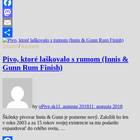
Facebook
Mastodon
Email
Share
Ostatné
/
Recenzie
Pivo, ktoré laškovalo s rumom (Innis &
Gunn Rum Finish)
by
oPive.sk
11. augusta 2018
11. augusta 2018
Škótsky pivovar Innis & Gunn je pomerne nový. Založili ho len
v roku 2003 a za 15 rokov svojej existencie sa mu podarilo
expandovať do celého sveta, …