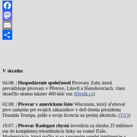
Facebook
Mastodon
Email
Share
V skratke
04.08. |
Hospodárenie spoločnosti
Pivovary Zubr, ktorá
prevádzkuje pivovary v Přerove, Litovli a Hanušoviciach, vlani
skončilo stratou takmer 400-tisíc eur. (
Deník.cz
)
02.08. |
Pivovar v americkom štáte
Wisconsin, ktorý sľuboval
pivo zadarmo pre svojich zákazníkov v deň úmrtia prezidenta
Donalda Trumpa, príde o svoju licenciu na predaj alkoholu. (
TA3
)
19.07. |
Pivovar Radegast chystá
investíciu za zhruba 25 miliónov
eur do kompletnej rekonštrukcie linky na vratné fľaše.
Modernizácia, ktorá počíta aj so zapojením umelej inteligencie a