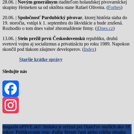
28.06. |
Novým generálnym
riaditeľom holandskej pivovarníckej
skupiny Heineken sa od októbra stane Rafael Oliveira. (
Forbes
)
20.06. |
Spoločnosť Pardubický pivovar
, ktorej história siaha do
19. storočia, vstúpi k 1. septembru do likvidácie a bude zrušená.
Rozhodlo o tom dnes valné zhromaždenie firmy. (
iDnes.cz
)
13.06. |
Stein prežil prvú Československú
republiku, druhú
svetovú vojnu aj socializmus a privatizáciu po roku 1989. Napokon
skončil pod tlakom záujmov developerov. (
Index
)
Staršie krátke správy
Sledujte nás
Facebook
Instagram
magazín oPIVE.sk© Stránka je určená pre čitateľov starších ako 18
rokov. Publikovanie resp. ďalšie šírenie časti alebo celého obsahu