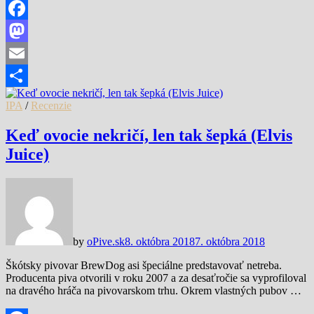
Facebook
Mastodon
Email
Share
IPA
/
Recenzie
Keď ovocie nekričí, len tak šepká (Elvis
Juice)
by
oPive.sk
8. októbra 2018
7. októbra 2018
Škótsky pivovar BrewDog asi špeciálne predstavovať netreba.
Producenta piva otvorili v roku 2007 a za desaťročie sa vyprofiloval
na dravého hráča na pivovarskom trhu. Okrem vlastných pubov …