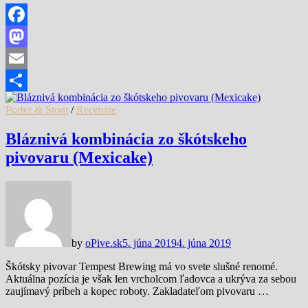
Facebook
Mastodon
Email
Share
Porter & Stout
/
Recenzie
Bláznivá kombinácia zo škótskeho
pivovaru (Mexicake)
by
oPive.sk
5. júna 2019
4. júna 2019
Škótsky pivovar Tempest Brewing má vo svete slušné renomé.
Aktuálna pozícia je však len vrcholcom ľadovca a ukrýva za sebou
zaujímavý príbeh a kopec roboty. Zakladateľom pivovaru …