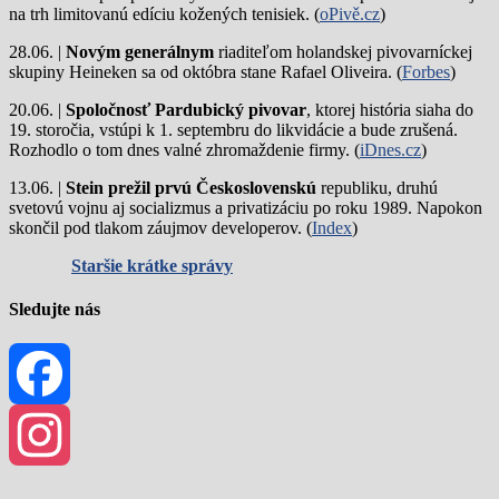
na trh limitovanú edíciu kožených tenisiek. (
oPivě.cz
)
28.06. |
Novým generálnym
riaditeľom holandskej pivovarníckej
skupiny Heineken sa od októbra stane Rafael Oliveira. (
Forbes
)
20.06. |
Spoločnosť Pardubický pivovar
, ktorej história siaha do
19. storočia, vstúpi k 1. septembru do likvidácie a bude zrušená.
Rozhodlo o tom dnes valné zhromaždenie firmy. (
iDnes.cz
)
13.06. |
Stein prežil prvú Československú
republiku, druhú
svetovú vojnu aj socializmus a privatizáciu po roku 1989. Napokon
skončil pod tlakom záujmov developerov. (
Index
)
Staršie krátke správy
Sledujte nás
Facebook
Instagram