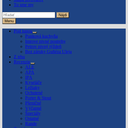
To sme my
Hľadať:
Menu
Pod lupou
Show
Punková kuchyňa
sub
Imrove pivné postrehy
menu
Petrov pivný týždeň
Bez záruky Guñéza Uleja
Z trhu
Recenzie
Show
ALE
sub
APA
menu
IPA
Kyseláče
Ležiaky
Ochutené
Porter & Stout
Pšeničné
Výčapné
Špeciály
Ostatné
Rande