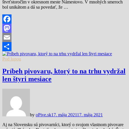
štvrťstoročím v okresnom meste Námestovo. V mnohých smeroch
bol unikátom a dá sa povedať, že …
Facebook
Mastodon
Email
Share
Pod lupou
Príbeh pivovaru, ktorý to na trhu vydržal
len štyri mesiace
by
oPive.sk
17. mája 2021
17. mája 2021
Aj na Slovensku sú pivovarníci, ktorý o svojom vlastnom pivovare