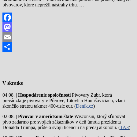
pivovarov, ktoré neprežli nástrahy trhu. …
Facebook
Mastodon
Email
Share
V skratke
04.08. |
Hospodárenie spoločnosti
Pivovary Zubr, ktorá
prevádzkuje pivovary v Přerove, Litovli a Hanušoviciach, vlani
skončilo stratou takmer 400-tisíc eur. (
Deník.cz
)
02.08. |
Pivovar v americkom štáte
Wisconsin, ktorý sľuboval
pivo zadarmo pre svojich zákazníkov v deň úmrtia prezidenta
Donalda Trumpa, príde o svoju licenciu na predaj alkoholu. (
TA3
)