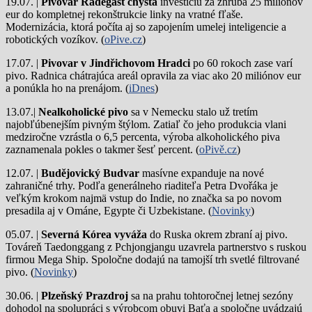
19.07. |
Pivovar Radegast chystá
investíciu za zhruba 25 miliónov
eur do kompletnej rekonštrukcie linky na vratné fľaše.
Modernizácia, ktorá počíta aj so zapojením umelej inteligencie a
robotických vozíkov. (
oPive.cz
)
17.07. |
Pivovar v Jindřichovom Hradci
po 60 rokoch zase varí
pivo.
Radnica chátrajúca areál opravila za viac ako 20 miliónov eur
a ponúkla ho na prenájom. (
iDnes
)
13.07.|
Nealkoholické pivo
sa v Nemecku stalo už tretím
najobľúbenejším pivným štýlom. Zatiaľ čo jeho produkcia vlani
medziročne vzrástla o 6,5 percenta, výroba alkoholického piva
zaznamenala pokles o takmer šesť percent. (
oPivě.cz
)
12.07. |
Budějovický Budvar
masívne expanduje na nové
zahraničné trhy. Podľa generálneho riaditeľa Petra Dvořáka je
veľkým krokom najmä vstup do Indie, no značka sa po novom
presadila aj v Ománe, Egypte či Uzbekistane. (
Novinky
)
05.07. |
Severná Kórea vyváža
do Ruska okrem zbraní aj pivo.
Továreň Taedonggang z Pchjongjangu uzavrela partnerstvo s ruskou
firmou Mega Ship. Spoločne dodajú na tamojší trh svetlé filtrované
pivo. (
Novinky
)
30.06. |
Plzeňský Prazdroj
sa na prahu tohtoročnej letnej sezóny
dohodol na spolupráci s výrobcom obuvi Baťa a spoločne uvádzajú