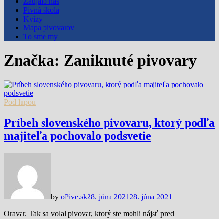
Zaujalo nás
Pivná škola
Kvízy
Mapa pivovarov
To sme my
Značka:
Zaniknuté pivovary
Pod lupou
Príbeh slovenského pivovaru, ktorý podľa
majiteľa pochovalo podsvetie
by
oPive.sk
28. júna 2021
28. júna 2021
Oravar. Tak sa volal pivovar, ktorý ste mohli nájsť pred