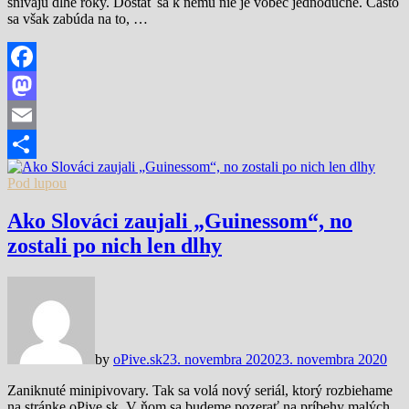
snívajú dlhé roky. Dostať sa k nemu nie je vôbec jednoduché. Často
sa však zabúda na to, …
Facebook
Mastodon
Email
Share
Pod lupou
Ako Slováci zaujali „Guinessom“, no
zostali po nich len dlhy
by
oPive.sk
23. novembra 2020
23. novembra 2020
Zaniknuté minipivovary. Tak sa volá nový seriál, ktorý rozbiehame
na stránke oPive.sk. V ňom sa budeme pozerať na príbehy malých