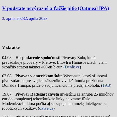
V podstate nevýrazné a ťažšie pitie (Oatmeal IPA)
3. apríla 2023
2. apríla 2023
V skratke
04.08. |
Hospodárenie spoločnosti
Pivovary Zubr, ktorá
prevádzkuje pivovary v Přerove, Litovli a Hanušoviciach, vlani
skončilo stratou takmer 400-tisíc eur. (
Deník.cz
)
02.08. |
Pivovar v americkom štáte
Wisconsin, ktorý sľuboval
pivo zadarmo pre svojich zákazníkov v deň úmrtia prezidenta
Donalda Trumpa, príde o svoju licenciu na predaj alkoholu. (
TA3
)
19.07. |
Pivovar Radegast chystá
investíciu za zhruba 25 miliónov
eur do kompletnej rekonštrukcie linky na vratné fľaše.
Modernizácia, ktorá počíta aj so zapojením umelej inteligencie a
robotických vozíkov. (
oPive.cz
)