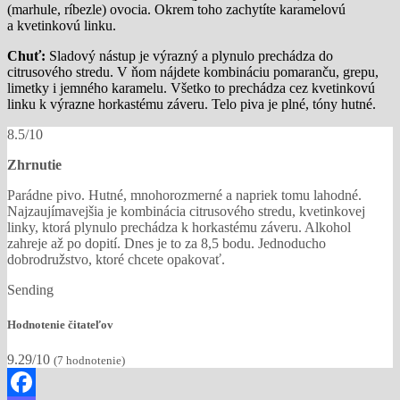
(marhule, ríbezle) ovocia. Okrem toho zachytíte karamelovú
a kvetinkovú linku.
Chuť:
Sladový nástup je výrazný a plynulo prechádza do
citrusového stredu. V ňom nájdete kombináciu pomaranču, grepu,
limetky i jemného karamelu. Všetko to prechádza cez kvetinkovú
linku k výrazne horkastému záveru. Telo piva je plné, tóny hutné.
8.5/10
Zhrnutie
Parádne pivo. Hutné, mnohorozmerné a napriek tomu lahodné.
Najzaujímavejšia je kombinácia citrusového stredu, kvetinkovej
linky, ktorá plynulo prechádza k horkastému záveru. Alkohol
zahreje až po dopití. Dnes je to za 8,5 bodu. Jednoducho
dobrodružstvo, ktoré chcete opakovať.
Sending
Hodnotenie čitateľov
9.29/10
(
7
hodnotenie)