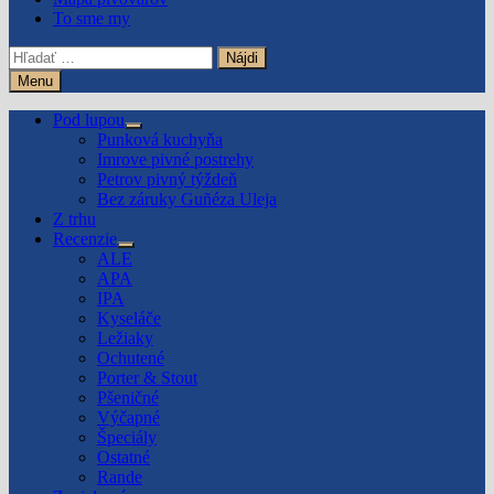
To sme my
Hľadať:
Menu
Pod lupou
Show
Punková kuchyňa
sub
Imrove pivné postrehy
menu
Petrov pivný týždeň
Bez záruky Guñéza Uleja
Z trhu
Recenzie
Show
ALE
sub
APA
menu
IPA
Kyseláče
Ležiaky
Ochutené
Porter & Stout
Pšeničné
Výčapné
Špeciály
Ostatné
Rande