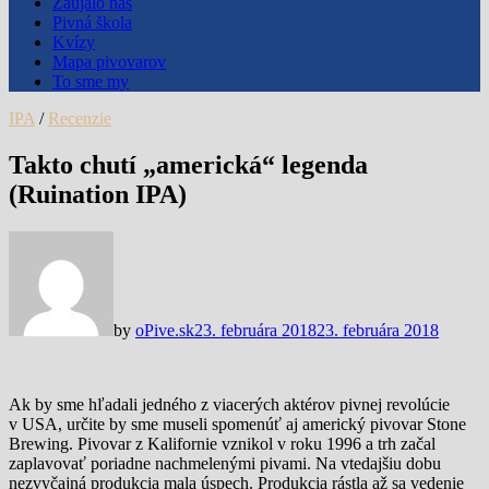
Zaujalo nás
Pivná škola
Kvízy
Mapa pivovarov
To sme my
IPA
/
Recenzie
Takto chutí „americká“ legenda
(Ruination IPA)
by
oPive.sk
23. februára 2018
23. februára 2018
Ak by sme hľadali jedného z viacerých aktérov pivnej revolúcie
v USA, určite by sme museli spomenúť aj americký pivovar Stone
Brewing. Pivovar z Kalifornie vznikol v roku 1996 a trh začal
zaplavovať poriadne nachmelenými pivami. Na vtedajšiu dobu
nezvyčajná produkcia mala úspech. Produkcia rástla až sa vedenie