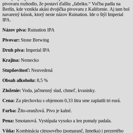
pivovaru rozhodlo, že postaví ďalšiu „fabriku.“ Voľba padla na
Berlín, kde vznikla akási dvojička pivovaru z Kalifornie. Aj tam bol
navarený kúsok, ktorý nesie názov Ruination. Ide o štýl Imperial
IPA.
Názov piva:
Ruination IPA
Pivovar:
Stone Brewing
Druh piva:
Imperial IPA
Krajina:
Nemecko
Stupňovitosť:
Neuvedená
Obsah alkoholu:
8,5 %
Zloženie:
Voda, jačmenný slad, chmeľ, kvasinky.
Cena:
Za plechovku s objemom 0,33 litra sme zaplatili tri eurá.
Farba:
Žlto-oranžová. Pivo je kalné.
Pena:
Smotanová. Vystúpala vysoko a len pomaly padala.
Vôňa:
Kombinácia citrusového (pomaranč, limetka) i prezretého