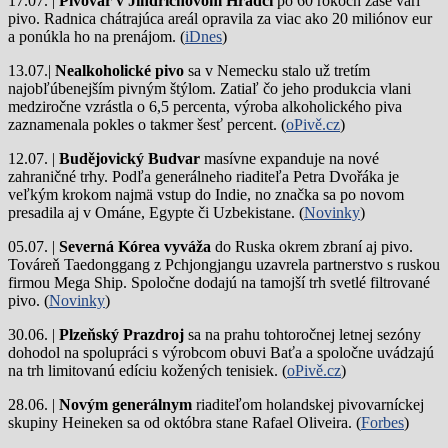
17.07. |
Pivovar v Jindřichovom Hradci
po 60 rokoch zase varí
pivo.
Radnica chátrajúca areál opravila za viac ako 20 miliónov eur
a ponúkla ho na prenájom. (
iDnes
)
13.07.|
Nealkoholické pivo
sa v Nemecku stalo už tretím
najobľúbenejším pivným štýlom. Zatiaľ čo jeho produkcia vlani
medziročne vzrástla o 6,5 percenta, výroba alkoholického piva
zaznamenala pokles o takmer šesť percent. (
oPivě.cz
)
12.07. |
Budějovický Budvar
masívne expanduje na nové
zahraničné trhy. Podľa generálneho riaditeľa Petra Dvořáka je
veľkým krokom najmä vstup do Indie, no značka sa po novom
presadila aj v Ománe, Egypte či Uzbekistane. (
Novinky
)
05.07. |
Severná Kórea vyváža
do Ruska okrem zbraní aj pivo.
Továreň Taedonggang z Pchjongjangu uzavrela partnerstvo s ruskou
firmou Mega Ship. Spoločne dodajú na tamojší trh svetlé filtrované
pivo. (
Novinky
)
30.06. |
Plzeňský Prazdroj
sa na prahu tohtoročnej letnej sezóny
dohodol na spolupráci s výrobcom obuvi Baťa a spoločne uvádzajú
na trh limitovanú edíciu kožených tenisiek. (
oPivě.cz
)
28.06. |
Novým generálnym
riaditeľom holandskej pivovarníckej
skupiny Heineken sa od októbra stane Rafael Oliveira. (
Forbes
)