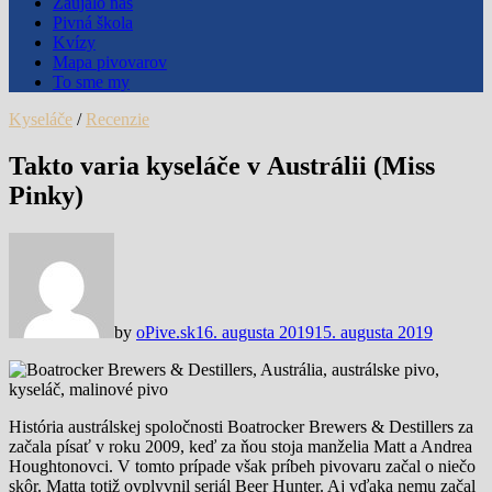
Zaujalo nás
Pivná škola
Kvízy
Mapa pivovarov
To sme my
Kyseláče
/
Recenzie
Takto varia kyseláče v Austrálii (Miss
Pinky)
by
oPive.sk
16. augusta 2019
15. augusta 2019
História austrálskej spoločnosti Boatrocker Brewers & Destillers za
začala písať v roku 2009, keď za ňou stoja manželia Matt a Andrea
Houghtonovci. V tomto prípade však príbeh pivovaru začal o niečo
skôr. Matta totiž ovplyvnil seriál Beer Hunter. Aj vďaka nemu začal