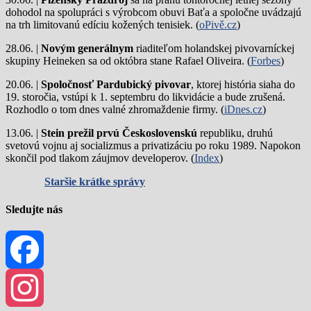
dohodol na spolupráci s výrobcom obuvi Baťa a spoločne uvádzajú
na trh limitovanú edíciu kožených tenisiek. (
oPivě.cz
)
28.06. |
Novým generálnym
riaditeľom holandskej pivovarníckej
skupiny Heineken sa od októbra stane Rafael Oliveira. (
Forbes
)
20.06. |
Spoločnosť Pardubický pivovar
, ktorej história siaha do
19. storočia, vstúpi k 1. septembru do likvidácie a bude zrušená.
Rozhodlo o tom dnes valné zhromaždenie firmy. (
iDnes.cz
)
13.06. |
Stein prežil prvú Československú
republiku, druhú
svetovú vojnu aj socializmus a privatizáciu po roku 1989. Napokon
skončil pod tlakom záujmov developerov. (
Index
)
Staršie krátke správy
Sledujte nás
Facebook