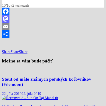
10/10
(
2
hodnotení)
Facebook
Mastodon
Email
Share
Share
Share
Share
Možno sa vám bude páčiť
Stout od málo známych poľských kočovníkov
(Filemoon)
22. júla 2019
22. júla 2019