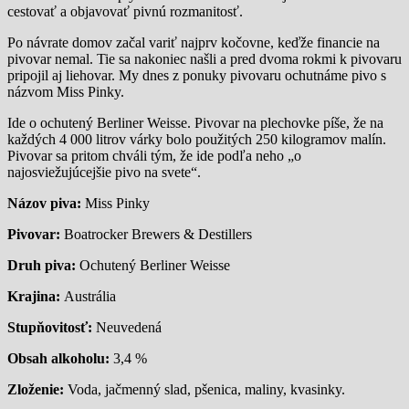
cestovať a objavovať pivnú rozmanitosť.
Po návrate domov začal variť najprv kočovne, keďže financie na
pivovar nemal. Tie sa nakoniec našli a pred dvoma rokmi k pivovaru
pripojil aj liehovar. My dnes z ponuky pivovaru ochutnáme pivo s
názvom Miss Pinky.
Ide o ochutený Berliner Weisse. Pivovar na plechovke píše, že na
každých 4 000 litrov várky bolo použitých 250 kilogramov malín.
Pivovar sa pritom chváli tým, že ide podľa neho „o
najosviežujúcejšie pivo na svete“.
Názov piva:
Miss Pinky
Pivovar:
Boatrocker Brewers & Destillers
Druh piva:
Ochutený Berliner Weisse
Krajina:
Austrália
Stupňovitosť:
Neuvedená
Obsah alkoholu:
3,4 %
Zloženie:
Voda, jačmenný slad, pšenica, maliny, kvasinky.