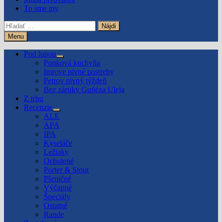
To sme my
Hľadať:
Menu
Pod lupou
Show
Punková kuchyňa
sub
Imrove pivné postrehy
menu
Petrov pivný týždeň
Bez záruky Guñéza Uleja
Z trhu
Recenzie
Show
ALE
sub
APA
menu
IPA
Kyseláče
Ležiaky
Ochutené
Porter & Stout
Pšeničné
Výčapné
Špeciály
Ostatné
Rande