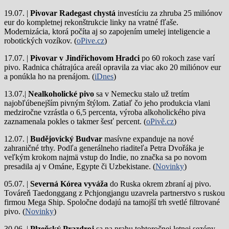
19.07. |
Pivovar Radegast chystá
investíciu za zhruba 25 miliónov
eur do kompletnej rekonštrukcie linky na vratné fľaše.
Modernizácia, ktorá počíta aj so zapojením umelej inteligencie a
robotických vozíkov. (
oPive.cz
)
17.07. |
Pivovar v Jindřichovom Hradci
po 60 rokoch zase varí
pivo.
Radnica chátrajúca areál opravila za viac ako 20 miliónov eur
a ponúkla ho na prenájom. (
iDnes
)
13.07.|
Nealkoholické pivo
sa v Nemecku stalo už tretím
najobľúbenejším pivným štýlom. Zatiaľ čo jeho produkcia vlani
medziročne vzrástla o 6,5 percenta, výroba alkoholického piva
zaznamenala pokles o takmer šesť percent. (
oPivě.cz
)
12.07. |
Budějovický Budvar
masívne expanduje na nové
zahraničné trhy. Podľa generálneho riaditeľa Petra Dvořáka je
veľkým krokom najmä vstup do Indie, no značka sa po novom
presadila aj v Ománe, Egypte či Uzbekistane. (
Novinky
)
05.07. |
Severná Kórea vyváža
do Ruska okrem zbraní aj pivo.
Továreň Taedonggang z Pchjongjangu uzavrela partnerstvo s ruskou
firmou Mega Ship. Spoločne dodajú na tamojší trh svetlé filtrované
pivo. (
Novinky
)
30.06. |
Plzeňský Prazdroj
sa na prahu tohtoročnej letnej sezóny