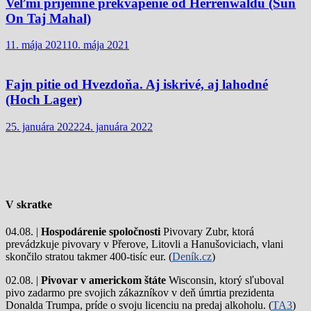
Veľmi príjemné prekvapenie od Herrenwaldu (Sun
On Taj Mahal)
11. mája 2021
10. mája 2021
Fajn pitie od Hvezdoňa. Aj iskrivé, aj lahodné
(Hoch Lager)
25. januára 2022
24. januára 2022
V skratke
04.08. |
Hospodárenie spoločnosti
Pivovary Zubr, ktorá
prevádzkuje pivovary v Přerove, Litovli a Hanušoviciach, vlani
skončilo stratou takmer 400-tisíc eur. (
Deník.cz
)
02.08. |
Pivovar v americkom štáte
Wisconsin, ktorý sľuboval
pivo zadarmo pre svojich zákazníkov v deň úmrtia prezidenta
Donalda Trumpa, príde o svoju licenciu na predaj alkoholu. (
TA3
)