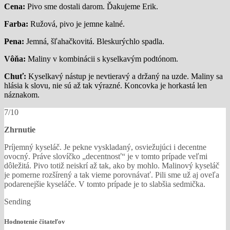
Cena:
Pivo sme dostali darom. Ďakujeme Erik.
Farba:
Ružová, pivo je jemne kalné.
Pena:
Jemná, šľahačkovitá. Bleskurýchlo spadla.
Vôňa:
Maliny v kombinácii s kyselkavým podtónom.
Chuť:
Kyselkavý nástup je nevtieravý a držaný na uzde. Maliny sa
hlásia k slovu, nie sú až tak výrazné. Koncovka je horkastá len
náznakom.
7/10
Zhrnutie
Príjemný kyseláč. Je pekne vyskladaný, osviežujúci i decentne
ovocný. Práve slovíčko „decentnosť“ je v tomto prípade veľmi
dôležitá. Pivo totiž neiskrí až tak, ako by mohlo. Malinový kyseláč
je pomerne rozšírený a tak vieme porovnávať. Pili sme už aj oveľa
podarenejšie kyseláče. V tomto prípade je to slabšia sedmička.
Sending
Hodnotenie čitateľov