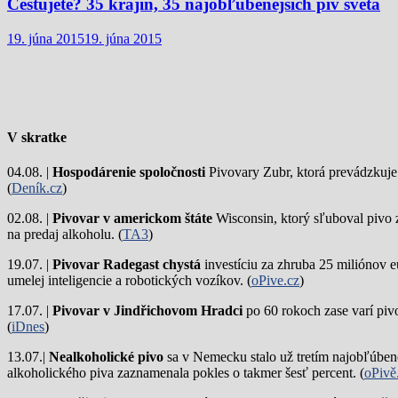
Cestujete? 35 krajín, 35 najobľúbenejších pív sveta
19. júna 2015
19. júna 2015
V skratke
04.08. |
Hospodárenie spoločnosti
Pivovary Zubr, ktorá prevádzkuje p
(
Deník.cz
)
02.08. |
Pivovar v americkom štáte
Wisconsin, ktorý sľuboval pivo 
na predaj alkoholu. (
TA3
)
19.07. |
Pivovar Radegast chystá
investíciu za zhruba 25 miliónov e
umelej inteligencie a robotických vozíkov. (
oPive.cz
)
17.07. |
Pivovar v Jindřichovom Hradci
po 60 rokoch zase varí piv
(
iDnes
)
13.07.|
Nealkoholické pivo
sa v Nemecku stalo už tretím najobľúbene
alkoholického piva zaznamenala pokles o takmer šesť percent. (
oPivě