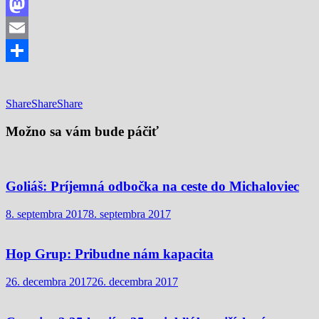
Facebook
Mastodon
Email
Share
Share
Share
Share
Možno sa vám bude páčiť
Goliáš: Príjemná odbočka na ceste do Michaloviec
8. septembra 2017
8. septembra 2017
Hop Grup: Pribudne nám kapacita
26. decembra 2017
26. decembra 2017