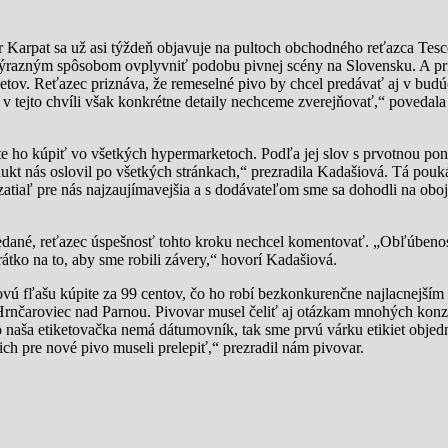
r Karpat sa už asi týždeň objavuje na pultoch obchodného reťazca Tesc
 výrazným spôsobom ovplyvniť podobu pivnej scény na Slovensku. A pr
etov. Reťazec priznáva, že remeselné pivo by chcel predávať aj v budúc
 tejto chvíli však konkrétne detaily nechceme zverejňovať,“ povedala 
ete ho kúpiť vo všetkých hypermarketoch. Podľa jej slov s prvotnou po
kt nás oslovil po všetkých stránkach,“ prezradila Kadašiová. Tá poukáz
atiaľ pre nás najzaujímavejšia a s dodávateľom sme sa dohodli na obo
redané, reťazec úspešnosť tohto kroku nechcel komentovať. „Obľúbeno
átko na to, aby sme robili závery,“ hovorí Kadašiová.
kovú fľašu kúpite za 99 centov, čo ho robí bezkonkurenčne najlacnejš
rnčaroviec nad Parnou. Pivovar musel čeliť aj otázkam mnohých konzu
naša etiketovačka nemá dátumovník, tak sme prvú várku etikiet objedn
ich pre nové pivo museli prelepiť,“ prezradil nám pivovar.