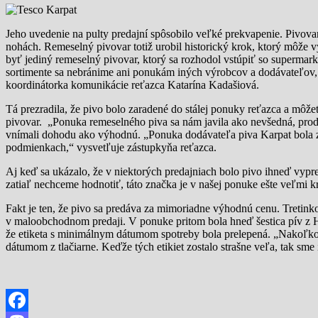
Jeho uvedenie na pulty predajní spôsobilo veľké prekvapenie. Pivova
nohách. Remeselný pivovar totiž urobil historický krok, ktorý môže
byť jediný remeselný pivovar, ktorý sa rozhodol vstúpiť so supermark
sortimente sa nebránime ani ponukám iných výrobcov a dodávateľov, v
koordinátorka komunikácie reťazca Katarína Kadašiová.
Tá prezradila, že pivo bolo zaradené do stálej ponuky reťazca a môž
pivovar. „Ponuka remeselného piva sa nám javila ako nevšedná, produ
vnímali dohodu ako výhodnú. „Ponuka dodávateľa piva Karpat bola z
podmienkach,“ vysvetľuje zástupkyňa reťazca.
Aj keď sa ukázalo, že v niektorých predajniach bolo pivo ihneď vyp
zatiaľ nechceme hodnotiť, táto značka je v našej ponuke ešte veľmi kr
Fakt je ten, že pivo sa predáva za mimoriadne výhodnú cenu. Tretin
v maloobchodnom predaji. V ponuke pritom bola hneď šestica pív z H
že etiketa s minimálnym dátumom spotreby bola prelepená. „Nakoľko 
dátumom z tlačiarne. Keďže tých etikiet zostalo strašne veľa, tak sme 