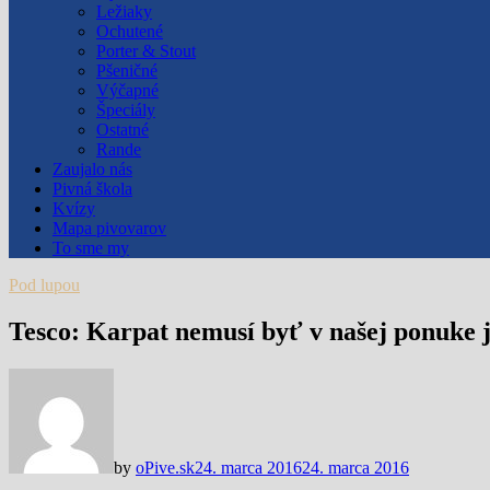
Ležiaky
Ochutené
Porter & Stout
Pšeničné
Výčapné
Špeciály
Ostatné
Rande
Zaujalo nás
Pivná škola
Kvízy
Mapa pivovarov
To sme my
Pod lupou
Tesco: Karpat nemusí byť v našej ponuke 
by
oPive.sk
24. marca 2016
24. marca 2016