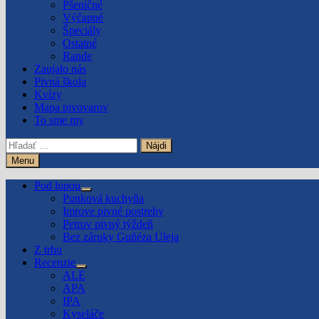
Pšeničné
Výčapné
Špeciály
Ostatné
Rande
Zaujalo nás
Pivná škola
Kvízy
Mapa pivovarov
To sme my
Hľadať:
Menu
Pod lupou
Show
Punková kuchyňa
sub
Imrove pivné postrehy
menu
Petrov pivný týždeň
Bez záruky Guñéza Uleja
Z trhu
Recenzie
Show
ALE
sub
APA
menu
IPA
Kyseláče