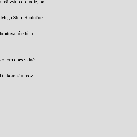
jmä vstup do Indie, no
u Mega Ship. Spoločne
limitovanú edíciu
lo o tom dnes valné
od tlakom záujmov