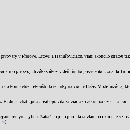
ivovary v Přerove, Litovli a Hanušoviciach, vlani skončilo stratou tak
zadarmo pre svojich zákazníkov v deň úmrtia prezidenta Donalda Trump
ur do kompletnej rekonštrukcie linky na vratné fľaše. Modernizácia, kto
o.
Radnica chátrajúca areál opravila za viac ako 20 miliónov eur a pon
jším pivným štýlom. Zatiaľ čo jeho produkcia vlani medziročne vzrástl
.cz
)