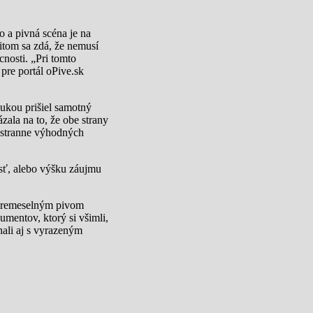
o a pivná scéna je na
itom sa zdá, že nemusí
nosti. „Pri tomto
pre portál oPive.sk
nukou prišiel samotný
ala na to, že obe strany
jstranne výhodných
sť, alebo výšku záujmu
ím remeselným pivom
mentov, ktorý si všimli,
ali aj s vyrazeným