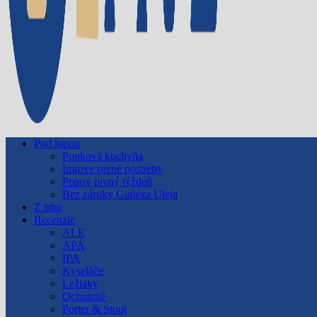
Pod lupou
Punková kuchyňa
Imrove pivné postrehy
Petrov pivný týždeň
Bez záruky Guñéza Uleja
Z trhu
Recenzie
ALE
APA
IPA
Kyseláče
Ležiaky
Ochutené
Porter & Stout