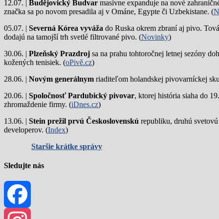
12.07. |
Budějovický Budvar
masívne expanduje na nové zahraničné 
značka sa po novom presadila aj v Ománe, Egypte či Uzbekistane. (
N
05.07. |
Severná Kórea vyváža
do Ruska okrem zbraní aj pivo. Tová
dodajú na tamojší trh svetlé filtrované pivo. (
Novinky
)
30.06. |
Plzeňský Prazdroj
sa na prahu tohtoročnej letnej sezóny do
kožených tenisiek. (
oPivě.cz
)
28.06. |
Novým generálnym
riaditeľom holandskej pivovarníckej sku
20.06. |
Spoločnosť Pardubický pivovar
, ktorej história siaha do 
zhromaždenie firmy. (
iDnes.cz
)
13.06. |
Stein prežil prvú Československú
republiku, druhú svetovú
developerov. (
Index
)
Staršie krátke správy
Sledujte nás