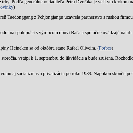
trhy. Podľa generálneho riaditeľa Petra Dvořáka je veľkým krokom na
ovinky
)
reň Taedonggang z Pchjongjangu uzavrela partnerstvo s ruskou firmo
hodol na spolupráci s výrobcom obuvi Baťa a spoločne uvádzajú na trh 
piny Heineken sa od októbra stane Rafael Oliveira. (
Forbes
)
19. storočia, vstúpi k 1. septembru do likvidácie a bude zrušená. Rozhod
 vojnu aj socializmus a privatizáciu po roku 1989. Napokon skončil p