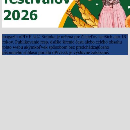
magazín oPIVE.sk© Stránka je určená pre čitateľov starších ako 18
rokov. Publikovanie resp. ďalšie šírenie časti alebo celého obsahu
tohto webu akýmkoľvek spôsobom bez predchádzajúceho
písomného súhlasu portálu oPive.sk je výslovne zakázané.