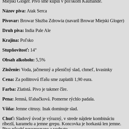
Miejski Gloger. Pivo sme kúpili v poľskom Kauflande.
Názov piva:
Atak Serca
Pivovar:
Browar Służba Zdrowia (navaril Browar Miejski Gloger)
Druh piva:
India Pale Ale
Krajina:
Poľsko
Stupňovitosť:
14°
Obsah alkoholu:
5,5%
Zloženie:
Voda, jačmenný a pšeničný slad, chmeľ, kvasinky
Cena:
Za pollitrovú fľašu sme zaplatili 1,90 eura.
Farba:
Zlatistá. Pivo je takmer číre.
Pena:
Jemná, šľahačková. Pomerne rýchlo padala.
Vôňa:
Jemne citrusy. Inak dominuje slad.
Chuť:
Sladový úvod je výrazný, v strede nájdete kombináciu
ríbezlí, karamelu a jemne grepu. Koncovka je horkastá len jemne.
Pivo pôsobí nevyrovnane a vodnato.