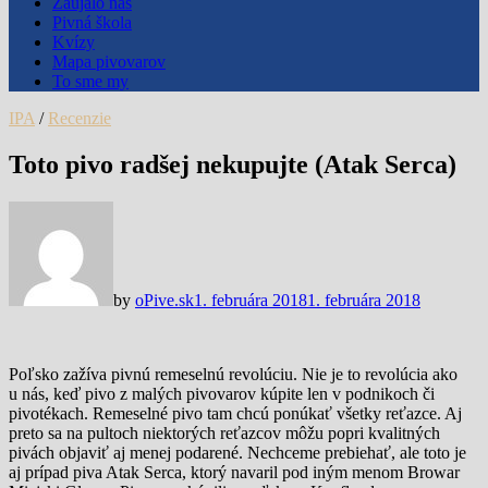
Zaujalo nás
Pivná škola
Kvízy
Mapa pivovarov
To sme my
IPA
/
Recenzie
Toto pivo radšej nekupujte (Atak Serca)
by
oPive.sk
1. februára 2018
1. februára 2018
Poľsko zažíva pivnú remeselnú revolúciu. Nie je to revolúcia ako
u nás, keď pivo z malých pivovarov kúpite len v podnikoch či
pivotékach. Remeselné pivo tam chcú ponúkať všetky reťazce. Aj
preto sa na pultoch niektorých reťazcov môžu popri kvalitných
pivách objaviť aj menej podarené. Nechceme prebiehať, ale toto je
aj prípad piva Atak Serca, ktorý navaril pod iným menom Browar