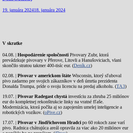
19. januára 2024
18. januára 2024
V skratke
04.08. |
Hospodárenie spoločnosti
Pivovary Zubr, ktorá
prevádzkuje pivovary v Přerove, Litovli a Hanušoviciach, vlani
skončilo stratou takmer 400-tisíc eur. (
Deník.cz
)
02.08. |
Pivovar v americkom štáte
Wisconsin, ktorý sľuboval
pivo zadarmo pre svojich zákazníkov v deň úmrtia prezidenta
Donalda Trumpa, príde o svoju licenciu na predaj alkoholu. (
TA3
)
19.07. |
Pivovar Radegast chystá
investíciu za zhruba 25 miliónov
eur do kompletnej rekonštrukcie linky na vratné fľaše.
Modernizácia, ktorá počíta aj so zapojením umelej inteligencie a
robotických vozíkov. (
oPive.cz
)
17.07. |
Pivovar v Jindřichovom Hradci
po 60 rokoch zase varí
pivo.
Radnica chátrajúca areál opravila za viac ako 20 miliónov eur