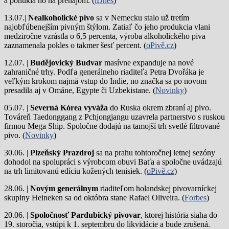
a ponúkla ho na prenájom. (
iDnes
)
13.07.|
Nealkoholické pivo
sa v Nemecku stalo už tretím
najobľúbenejším pivným štýlom. Zatiaľ čo jeho produkcia vlani
medziročne vzrástla o 6,5 percenta, výroba alkoholického piva
zaznamenala pokles o takmer šesť percent. (
oPivě.cz
)
12.07. |
Budějovický Budvar
masívne expanduje na nové
zahraničné trhy. Podľa generálneho riaditeľa Petra Dvořáka je
veľkým krokom najmä vstup do Indie, no značka sa po novom
presadila aj v Ománe, Egypte či Uzbekistane. (
Novinky
)
05.07. |
Severná Kórea vyváža
do Ruska okrem zbraní aj pivo.
Továreň Taedonggang z Pchjongjangu uzavrela partnerstvo s ruskou
firmou Mega Ship. Spoločne dodajú na tamojší trh svetlé filtrované
pivo. (
Novinky
)
30.06. |
Plzeňský Prazdroj
sa na prahu tohtoročnej letnej sezóny
dohodol na spolupráci s výrobcom obuvi Baťa a spoločne uvádzajú
na trh limitovanú edíciu kožených tenisiek. (
oPivě.cz
)
28.06. |
Novým generálnym
riaditeľom holandskej pivovarníckej
skupiny Heineken sa od októbra stane Rafael Oliveira. (
Forbes
)
20.06. |
Spoločnosť Pardubický pivovar
, ktorej história siaha do
19. storočia, vstúpi k 1. septembru do likvidácie a bude zrušená.