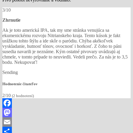
3/10
Zhrnutie
Ak je toto americká IPA, tak my sme stránka venujúca sa
ekumenickému rozvoju Nitrianskeho kraja. Tento kúsok je fakt
urážkou tohto štýlu a ide skôr o paródiu. Chýba akékoľvek
vyskladanie, hutnosť tónov, ovocnosť i horkosť. Z čoho to páni
susedia navarili je neznáme. Kým ostatné pivovary uvádzajú aj
chmele, v tomto prípade to neuviedli. Vedeli prečo. Za nás je to 3,5
bodu. Nekupovať!
Sending
Hodnotenie čitateľov
2/10
(
2
hodnotení)
Facebook
Mastodon
Email