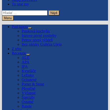
To sme my
Hľadať:
Menu
Pod lupou
Show
Punková kuchyňa
sub
Imrove pivné postrehy
menu
Petrov pivný týždeň
Bez záruky Guñéza Uleja
Z trhu
Recenzie
Show
ALE
sub
APA
menu
IPA
Kyseláče
Ležiaky
Ochutené
Porter & Stout
Pšeničné
Výčapné
Špeciály
Ostatné
Rande