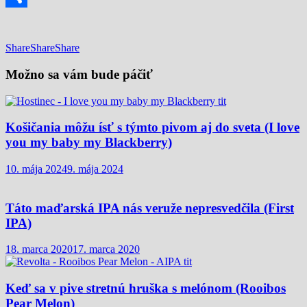
Share
Share
Share
Share
Možno sa vám bude páčiť
Košičania môžu ísť s týmto pivom aj do sveta (I love
you my baby my Blackberry)
10. mája 2024
9. mája 2024
Táto maďarská IPA nás veruže nepresvedčila (First
IPA)
18. marca 2020
17. marca 2020
Keď sa v pive stretnú hruška s melónom (Rooibos
Pear Melon)