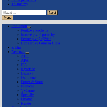
To sme my
Hľadať:
Menu
Pod lupou
Show
Punková kuchyňa
sub
Imrove pivné postrehy
menu
Petrov pivný týždeň
Bez záruky Guñéza Uleja
Z trhu
Recenzie
Show
ALE
sub
APA
menu
IPA
Kyseláče
Ležiaky
Ochutené
Porter & Stout
Pšeničné
Výčapné
Špeciály
Ostatné
Rande