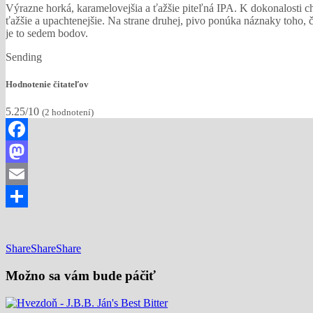
Výrazne horká, karamelovejšia a ťažšie piteľná IPA. K dokonalosti c
ťažšie a upachtenejšie. Na strane druhej, pivo ponúka náznaky toho, 
je to sedem bodov.
Sending
Hodnotenie čitateľov
5.25/10
(
2
hodnotení)
Facebook
Mastodon
Email
Share
Share
Share
Share
Možno sa vám bude páčiť