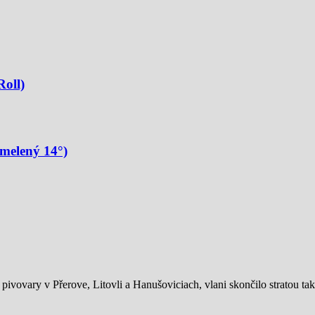
oll)
melený 14°)
ivovary v Přerove, Litovli a Hanušoviciach, vlani skončilo stratou tak