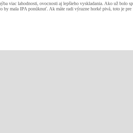
hýba viac lahodnosti, ovocnosti aj lepšieho vyskladania. Ako už bolo s
čo by mala IPA ponúknuť. Ak máte radi výrazne horké pivá, toto je pre