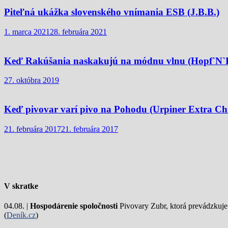
Piteľná ukážka slovenského vnímania ESB (J.B.B.)
1. marca 2021
28. februára 2021
Keď Rakúšania naskakujú na módnu vlnu (Hopf`N`R
27. októbra 2019
Keď pivovar varí pivo na Pohodu (Urpiner Extra Ch
21. februára 2017
21. februára 2017
V skratke
04.08. |
Hospodárenie spoločnosti
Pivovary Zubr, ktorá prevádzkuje p
(
Deník.cz
)