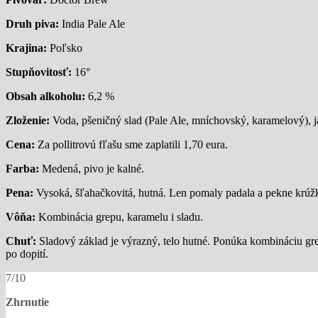
Druh piva:
India Pale Ale
Krajina:
Poľsko
Stupňovitosť:
16°
Obsah alkoholu:
6,2 %
Zloženie:
Voda, pšeničný slad (Pale Ale, mníchovský, karamelový), 
Cena:
Za pollitrovú fľašu sme zaplatili 1,70 eura.
Farba:
Medená, pivo je kalné.
Pena:
Vysoká, šľahačkovitá, hutná. Len pomaly padala a pekne krúž
Vôňa:
Kombinácia grepu, karamelu i sladu.
Chuť:
Sladový základ je výrazný, telo hutné. Ponúka kombináciu gre
po dopití.
7/10
Zhrnutie