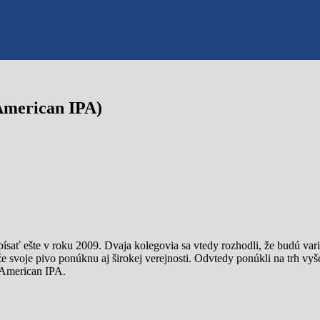
American IPA)
sať ešte v roku 2009. Dvaja kolegovia sa vtedy rozhodli, že budú variť
 že svoje pivo ponúknu aj širokej verejnosti. Odvtedy ponúkli na trh vy
 American IPA.