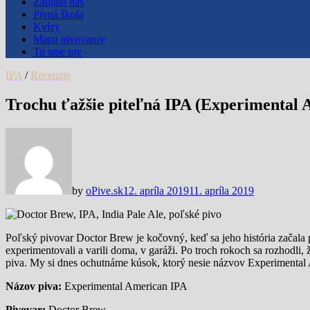
Zaujalo nás
Pivná škola
Kvízy
Mapa pivovarov
To sme my
IPA
/
Recenzie
Trochu ťažšie piteľná IPA (Experimental 
by
oPive.sk
12. apríla 2019
11. apríla 2019
Poľský pivovar Doctor Brew je kočovný, keď sa jeho história začala pí
experimentovali a varili doma, v garáži. Po troch rokoch sa rozhodli,
piva. My si dnes ochutnáme kúsok, ktorý nesie názvov Experimental
Názov piva:
Experimental American IPA
Pivovar:
Doctor Brew