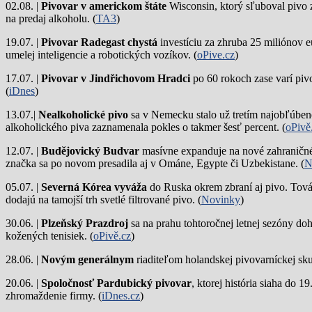
02.08. |
Pivovar v americkom štáte
Wisconsin, ktorý sľuboval pivo 
na predaj alkoholu. (
TA3
)
19.07. |
Pivovar Radegast chystá
investíciu za zhruba 25 miliónov e
umelej inteligencie a robotických vozíkov. (
oPive.cz
)
17.07. |
Pivovar v Jindřichovom Hradci
po 60 rokoch zase varí piv
(
iDnes
)
13.07.|
Nealkoholické pivo
sa v Nemecku stalo už tretím najobľúbene
alkoholického piva zaznamenala pokles o takmer šesť percent. (
oPivě
12.07. |
Budějovický Budvar
masívne expanduje na nové zahraničné 
značka sa po novom presadila aj v Ománe, Egypte či Uzbekistane. (
N
05.07. |
Severná Kórea vyváža
do Ruska okrem zbraní aj pivo. Tová
dodajú na tamojší trh svetlé filtrované pivo. (
Novinky
)
30.06. |
Plzeňský Prazdroj
sa na prahu tohtoročnej letnej sezóny do
kožených tenisiek. (
oPivě.cz
)
28.06. |
Novým generálnym
riaditeľom holandskej pivovarníckej sku
20.06. |
Spoločnosť Pardubický pivovar
, ktorej história siaha do 
zhromaždenie firmy. (
iDnes.cz
)