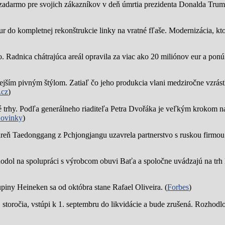
zadarmo pre svojich zákazníkov v deň úmrtia prezidenta Donalda Trump
ur do kompletnej rekonštrukcie linky na vratné fľaše. Modernizácia, kto
o.
Radnica chátrajúca areál opravila za viac ako 20 miliónov eur a pon
jším pivným štýlom. Zatiaľ čo jeho produkcia vlani medziročne vzrástl
.cz
)
trhy. Podľa generálneho riaditeľa Petra Dvořáka je veľkým krokom na
ovinky
)
reň Taedonggang z Pchjongjangu uzavrela partnerstvo s ruskou firmo
hodol na spolupráci s výrobcom obuvi Baťa a spoločne uvádzajú na trh 
piny Heineken sa od októbra stane Rafael Oliveira. (
Forbes
)
19. storočia, vstúpi k 1. septembru do likvidácie a bude zrušená. Rozhod