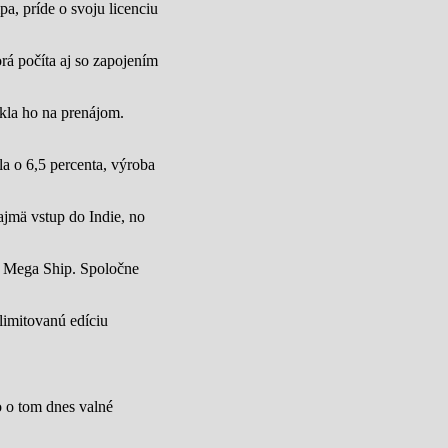
a, príde o svoju licenciu
rá počíta aj so zapojením
úkla ho na prenájom.
a o 6,5 percenta, výroba
jmä vstup do Indie, no
u Mega Ship. Spoločne
limitovanú edíciu
lo o tom dnes valné