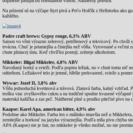
doplnené pasujúcou orientálnou vôňou. Nádherný priestor.
Na prízemí sú na výčape štyri pivá a Peťo Holčík z Hellstorku ako gue
každého.
Padre craft brews: Gypsy rouge, 6,3% ABV
Saison vo vôni výrazne zelerový, petržlenový a tekvicový. Po chvíli 
trvácna. Chuť je priamejšia a čistejšia než vôňa. Vyrovnané a veľm
chute plniacej ústa. Keď chvíľku postojí, zohreje alkoholom.
Mikkeler: Illigal Mikkeler, 4,8% ABV
Navoňaný horký a svieži. Podľa popisu ležiak, no v chuti tomu nič n
odtieňom. Ležiakové telo je jemné, hlbšie prekvasené, svieže a pomer
Wywar: Jozef II, 3,8% abv
Vôňa jednoduchá kvetinová a trávová. Zlatavá farba, kalný vzhľad. P
trošku viac zvyškového cukru a na tradičné spodne kvasené výčapné p
materská kašička a zas peľ. Nádherné plné a prudko piteľné pivo na c
Kaapse: Karel Apa, american bitter, 4,9% abv
Podobne ako Mikkeler. Farba len o málinko tmavšia než u Mikkelera, 
zemitejšie a horkosť na jazyku výraznejšia. Podľa mňa pivu chýba st
APA (Kaapse) nie je fair, no mikkeler je všetko možné, no nie premiu