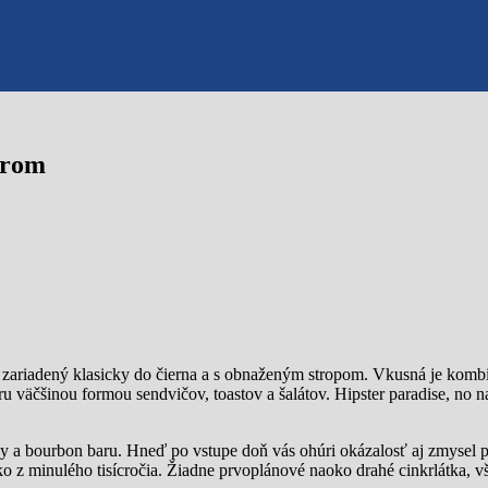
arom
 zariadený klasicky do čierna a s obnaženým stropom. Vkusná je kom
u väčšinou formou sendvičov, toastov a šalátov. Hipster paradise, no n
 a bourbon baru. Hneď po vstupe doň vás ohúri okázalosť aj zmysel pr
ko z minulého tisícročia. Žiadne prvoplánové naoko drahé cinkrlátka, v