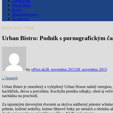
Zaujalo nás
Pivná škola
Kvízy
Mapa pivovarov
To sme my
Petrov pivný týždeň
Urban Bistro: Podnik s pornografickým č
by
oPive.sk
28. novembra 2015
28. novembra 2015
Urban Bistro je zmenšený a vylepšený Urban House nabitý energiou,
kachličiek, dreva a porcelánu. Kuchyňa ponúka raňajky, obed aj večer
nachádza na poschodí.
Za tajomnými drevenými dverami sa skrýva nádherný priestor whiskey
prítmie, kožené sedačky, krásne filmové fotky po stenách a obsluha a