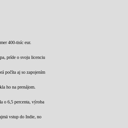
mer 400-tisíc eur.
a, príde o svoju licenciu
rá počíta aj so zapojením
úkla ho na prenájom.
a o 6,5 percenta, výroba
jmä vstup do Indie, no