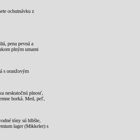
anete ochutnávku z
ltá, pena pevná a
ozvukom plným umami
atá s oranžovým
tku neskutočnú plnosť,
 jemne horká. Med, peľ,
odné tóny sú hlbšie,
emium lager (Mikkeler) s