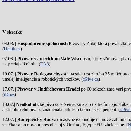
V skratke
04.08. |
Hospodárenie spoločnosti
Pivovary Zubr, ktorá prevádzkuje p
(
Deník.cz
)
02.08. |
Pivovar v americkom štáte
Wisconsin, ktorý sľuboval pivo 
na predaj alkoholu. (
TA3
)
19.07. |
Pivovar Radegast chystá
investíciu za zhruba 25 miliónov e
umelej inteligencie a robotických vozíkov. (
oPive.cz
)
17.07. |
Pivovar v Jindřichovom Hradci
po 60 rokoch zase varí piv
(
iDnes
)
13.07.|
Nealkoholické pivo
sa v Nemecku stalo už tretím najobľúbene
alkoholického piva zaznamenala pokles o takmer šesť percent. (
oPivě
12.07. |
Budějovický Budvar
masívne expanduje na nové zahraničné 
značka sa po novom presadila aj v Ománe, Egypte či Uzbekistane. (
N