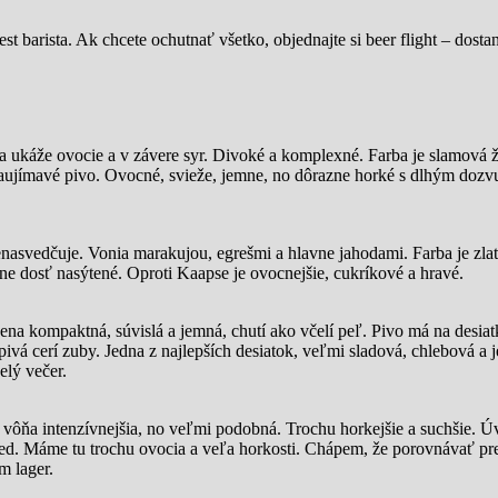
st barista. Ak chcete ochutnať všetko, objednajte si beer flight – dost
sa ukáže ovocie a v závere syr. Divoké a komplexné. Farba je slamová ž
i zaujímavé pivo. Ovocné, svieže, jemne, no dôrazne horké s dlhým d
enasvedčuje. Vonia marakujou, egrešmi a hlavne jahodami. Farba je zl
ne dosť nasýtené. Oproti Kaapse je ovocnejšie, cukríkové a hravé.
ena kompaktná, súvislá a jemná, chutí ako včelí peľ. Pivo má na desia
ivá cerí zuby. Jedna z najlepších desiatok, veľmi sladová, chlebová a
elý večer.
vôňa intenzívnejšia, no veľmi podobná. Trochu horkejšie a suchšie. Úv
red. Máme tu trochu ovocia a veľa horkosti. Chápem, že porovnávať pr
m lager.