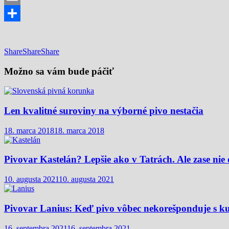
Email
Share
Share
Share
Share
Možno sa vám bude páčiť
Len kvalitné suroviny na výborné pivo nestačia
18. marca 2018
18. marca 2018
Pivovar Kastelán? Lepšie ako v Tatrách. Ale zase nie 
10. augusta 2021
10. augusta 2021
Pivovar Lanius: Keď pivo vôbec nekorešponduje s 
16. septembra 2021
16. septembra 2021