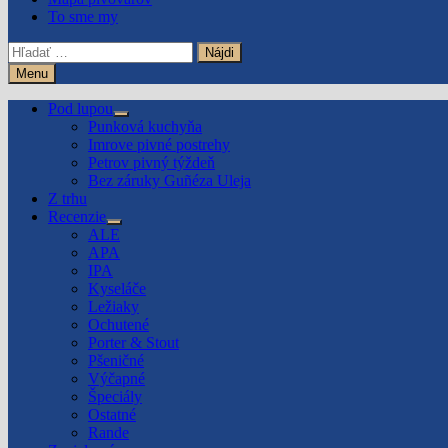
To sme my
Hľadať:
Menu
Pod lupou
Show
Punková kuchyňa
sub
Imrove pivné postrehy
menu
Petrov pivný týždeň
Bez záruky Guñéza Uleja
Z trhu
Recenzie
Show
ALE
sub
APA
menu
IPA
Kyseláče
Ležiaky
Ochutené
Porter & Stout
Pšeničné
Výčapné
Špeciály
Ostatné
Rande