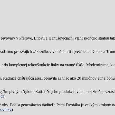
ivovary v Přerove, Litovli a Hanušoviciach, vlani skončilo stratou tak
zadarmo pre svojich zákazníkov v deň úmrtia prezidenta Donalda Trump
ur do kompletnej rekonštrukcie linky na vratné fľaše. Modernizácia, kto
o.
Radnica chátrajúca areál opravila za viac ako 20 miliónov eur a pon
jším pivným štýlom. Zatiaľ čo jeho produkcia vlani medziročne vzrástl
.cz
)
trhy. Podľa generálneho riaditeľa Petra Dvořáka je veľkým krokom na
ovinky
)