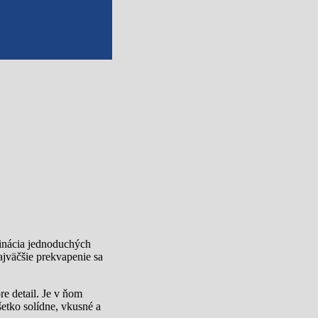
binácia jednoduchých
ajväčšie prekvapenie sa
e detail. Je v ňom
šetko solídne, vkusné a