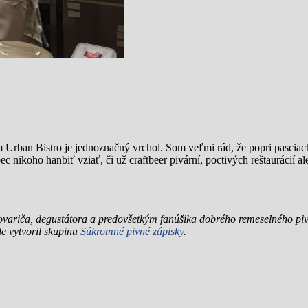
Urban Bistro je jednoznačný vrchol. Som veľmi rád, že popri pasciach
nikoho hanbiť vziať, či už craftbeer pivární, poctivých reštaurácií a
variča, degustátora a predovšetkým fanúšika dobrého remeselného piv
de vytvoril skupinu
Súkromné pivné zápisky
.