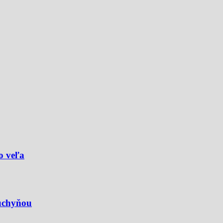
o veľa
kuchyňou