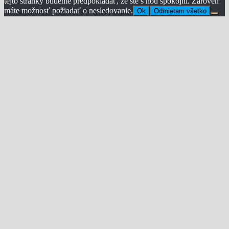
tejto stránky budeme predpokladať, že ste s ňou spokojní. Zároveň
máte možnosť požiadať o nesledovanie.
Ok
Odmietam všetko