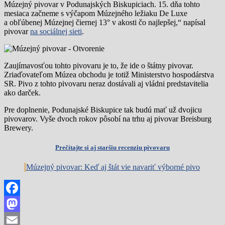
Múzejný pivovar v Podunajských Biskupiciach. 15. dňa tohto
mesiaca začneme s výčapom Múzejného ležiaku De Luxe
a obľúbenej Múzejnej čiernej 13° v akosti čo najlepšej,“ napísal
pivovar
na sociálnej sieti
.
Zaujímavosťou tohto pivovaru je to, že ide o štátny pivovar.
Zriaďovateľom Múzea obchodu je totiž Ministerstvo hospodárstva
SR. Pivo z tohto pivovaru neraz dostávali aj vládni predstavitelia
ako darček.
Pre doplnenie, Podunajské Biskupice tak budú mať už dvojicu
pivovarov. Vyše dvoch rokov pôsobí na trhu aj pivovar Breisburg
Brewery.
Prečítajte si aj staršiu recenziu pivovaru
Múzejný pivovar: Keď aj štát vie navariť výborné pivo
Facebook
Mastodon