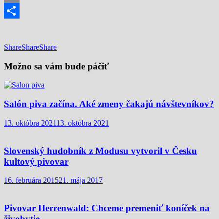
Email
Share
Share
Share
Share
Možno sa vám bude páčiť
Salón piva začína. Aké zmeny čakajú návštevníkov?
13. októbra 2021
13. októbra 2021
Slovenský hudobník z Modusu vytvoril v Česku
kultový pivovar
16. februára 2015
21. mája 2017
Pivovar Herrenwald: Chceme premeniť koníček na
živobytie