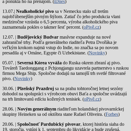
a ponúkla ho na prenájom. (
iDnes
)
13.07.|
Nealkoholické pivo
sa v Nemecku stalo už tretím
najobľúbenejším pivným štýlom. Zatiaľ čo jeho produkcia vlani
medziročne vzrástla o 6,5 percenta, výroba alkoholického piva
zaznamenala pokles o takmer šesť percent. (
oPivě.cz
)
12.07. |
Budějovický Budvar
masívne expanduje na nové
zahraničné trhy. Podľa generálneho riaditeľa Petra Dvořáka je
veľkým krokom najmä vstup do Indie, no značka sa po novom
presadila aj v Ománe, Egypte či Uzbekistane. (
Novinky
)
05.07. |
Severná Kórea vyváža
do Ruska okrem zbraní aj pivo.
Továreň Taedonggang z Pchjongjangu uzavrela partnerstvo s ruskou
firmou Mega Ship. Spoločne dodajú na tamojší trh svetlé filtrované
pivo. (
Novinky
)
30.06. |
Plzeňský Prazdroj
sa na prahu tohtoročnej letnej sezóny
dohodol na spolupráci s výrobcom obuvi Baťa a spoločne uvádzajú
na trh limitovanú edíciu kožených tenisiek. (
oPivě.cz
)
28.06. |
Novým generálnym
riaditeľom holandskej pivovarníckej
skupiny Heineken sa od októbra stane Rafael Oliveira. (
Forbes
)
20.06. |
Spoločnosť Pardubický pivovar
, ktorej história siaha do
19. storočia, vstúpi k 1. septembru do likvidácie a bude zrušená.