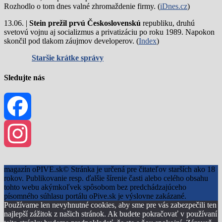
Rozhodlo o tom dnes valné zhromaždenie firmy. (
iDnes.cz
)
13.06. |
Stein prežil prvú Československú
republiku, druhú
svetovú vojnu aj socializmus a privatizáciu po roku 1989. Napokon
skončil pod tlakom záujmov developerov. (
Index
)
Staršie krátke správy
Sledujte nás
Facebook
Instagram
magazín oPIVE.sk© Stránka je určená pre čitateľov starších ako 18
rokov. Publikovanie resp. ďalšie šírenie časti alebo celého obsahu
tohto webu akýmkoľvek spôsobom bez predchádzajúceho
písomného súhlasu portálu oPive.sk je výslovne zakázané.
Používame len nevyhnutné cookies, aby sme pre vás zabezpečili ten
najlepší zážitok z našich stránok. Ak budete pokračovať v používaní