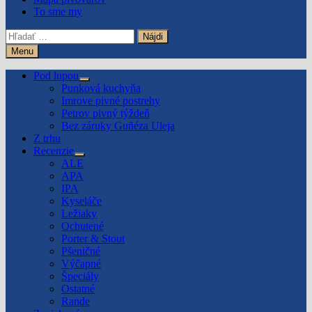
To sme my
Hľadať:
Menu
Pod lupou
Show
Punková kuchyňa
sub
Imrove pivné postrehy
menu
Petrov pivný týždeň
Bez záruky Guñéza Uleja
Z trhu
Recenzie
Show
ALE
sub
APA
menu
IPA
Kyseláče
Ležiaky
Ochutené
Porter & Stout
Pšeničné
Výčapné
Špeciály
Ostatné
Rande