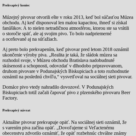
Prekvapivý koniec
Múzejný pivovar otvorili ešte v roku 2013, keď bol súčasťou Múzea
obchodu. Aj keď disponoval len malou kapacitou, ihneď si získal
fanúšikov. A to nielen netradičnou atmosférou, ktorou ste sa vrátili
o storočie späť, ale aj svojim pivo. To bolo nadpriemerné
a oceňované aj na súťažiach.
Aj preto bolo prekvapením, keď pivovar pred letom 2018 oznámil
ukončenie výroby piva. „Realita je taká, že sládok múzea sa
rozhodol svoje, v Múzeu obchodu Bratislava nadobudnuté
skúsenosti a schopnosti, odovzdať v dlhodobo pripravovanom,
druhom pivovare v Podunajských Biskupiciach a toto rozhodnutie
oznámil na poslednú chvíľu,“ vysvetľoval na sociálnej sieti pivovar.
Domáce pivo vtedy nahradilo dovozové. V Podunajských
Biskupiciach totiž začali čapovať pivo z plzenského pivovaru Beer
Factory.
Prekvapivý návrat
Aktuálne pivovar prekvapuje opäť. Na sociálnej sieti oznámil, že
s varením piva začína opäť. „Dovoľujeme si Veľactenému
obecenstvu zdvorilo oznámiť, že opäť rozbehnúc chválne známy