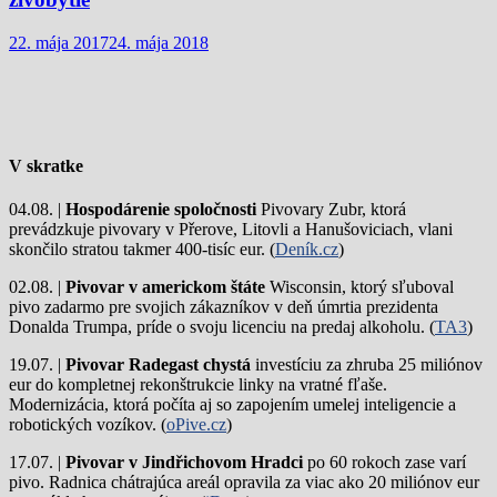
22. mája 2017
24. mája 2018
V skratke
04.08. |
Hospodárenie spoločnosti
Pivovary Zubr, ktorá
prevádzkuje pivovary v Přerove, Litovli a Hanušoviciach, vlani
skončilo stratou takmer 400-tisíc eur. (
Deník.cz
)
02.08. |
Pivovar v americkom štáte
Wisconsin, ktorý sľuboval
pivo zadarmo pre svojich zákazníkov v deň úmrtia prezidenta
Donalda Trumpa, príde o svoju licenciu na predaj alkoholu. (
TA3
)
19.07. |
Pivovar Radegast chystá
investíciu za zhruba 25 miliónov
eur do kompletnej rekonštrukcie linky na vratné fľaše.
Modernizácia, ktorá počíta aj so zapojením umelej inteligencie a
robotických vozíkov. (
oPive.cz
)
17.07. |
Pivovar v Jindřichovom Hradci
po 60 rokoch zase varí
pivo.
Radnica chátrajúca areál opravila za viac ako 20 miliónov eur