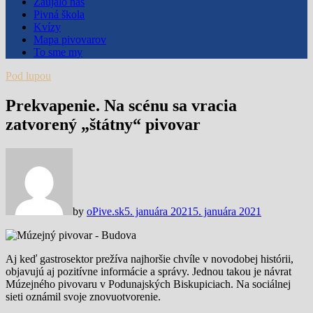
Zaujalo nás
Pivná škola
Kvízy
Mapa pivovarov
To sme my
Pod lupou
Prekvapenie. Na scénu sa vracia
zatvorený „štátny“ pivovar
by
oPive.sk
5. januára 2021
5. januára 2021
Aj keď gastrosektor prežíva najhoršie chvíle v novodobej histórii,
objavujú aj pozitívne informácie a správy. Jednou takou je návrat
Múzejného pivovaru v Podunajských Biskupiciach. Na sociálnej
sieti oznámil svoje znovuotvorenie.