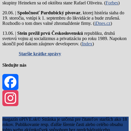
skupiny Heineken sa od októbra stane Rafael Oliveira. (
Forbes
)
20.06. |
Spoločnosť Pardubický pivovar
, ktorej história siaha do
19. storočia, vstúpi k 1. septembru do likvidácie a bude zrušená.
Rozhodlo o tom dnes valné zhromaždenie firmy. (
iDnes.cz
)
13.06. |
Stein prežil prvú Československú
republiku, druhú
svetovú vojnu aj socializmus a privatizáciu po roku 1989. Napokon
skončil pod tlakom záujmov developerov. (
Index
)
Staršie krátke správy
Sledujte nás
Facebook
Instagram
magazín oPIVE.sk© Stránka je určená pre čitateľov starších ako 18
rokov. Publikovanie resp. ďalšie šírenie časti alebo celého obsahu
tohto webu akýmkoľvek spôsobom bez predchádzajúceho