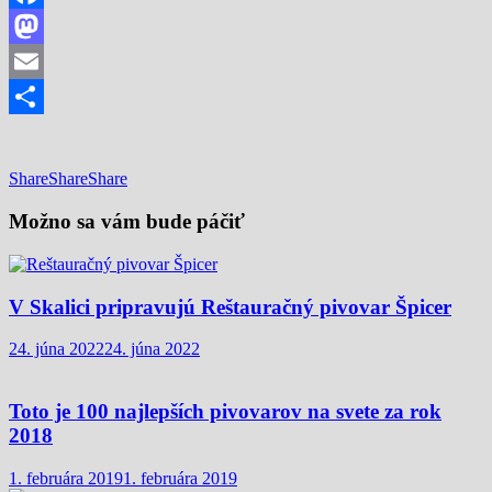
Facebook
Mastodon
Email
Share
Share
Share
Share
Možno sa vám bude páčiť
V Skalici pripravujú Reštauračný pivovar Špicer
24. júna 2022
24. júna 2022
Toto je 100 najlepších pivovarov na svete za rok
2018
1. februára 2019
1. februára 2019