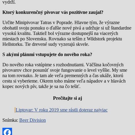
vydrží.
Ktorý konkurenčný pivovar vás pozitívne zaujal?
Určite Minipivovar Tatras v Poprade. Hlavne tým, že výrazne
obohatil svoju ponuku o ďalšie nové pivá a udržuje si už štandardne
vysokú kvalitu. Taktiež bol výrazne dostupnejší na viacerých
miestach po Slovensku. Rovnako sa teším z Wildstork projektu
Hellstorku. Tie drevené sudy vyzerajú skvele.
S akými plánmi vstupujete do nového roka?
Do nového roka vstúpime s rozhodnutiami. Väčšina kočovných
pivovarov chce posunúť svoje fungovanie o level vyššie. My sme
na tom rovnako. Je tam ale veľa premenných a čas ukáže, ktorú
cestu si vyberieme. Okrem toho máme veľa nápadov a v hlavách
kopec nových pív, takže je sa na čo tešiť.
Prečítajte si aj
Liptovar: V roku 2019 sme rástli doteraz najviac
Snímka:
Beer Division