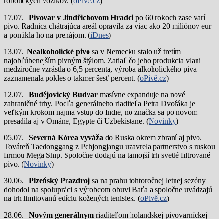
robotických vozíkov. (
oPive.cz
)
17.07. |
Pivovar v Jindřichovom Hradci
po 60 rokoch zase varí
pivo.
Radnica chátrajúca areál opravila za viac ako 20 miliónov eur
a ponúkla ho na prenájom. (
iDnes
)
13.07.|
Nealkoholické pivo
sa v Nemecku stalo už tretím
najobľúbenejším pivným štýlom. Zatiaľ čo jeho produkcia vlani
medziročne vzrástla o 6,5 percenta, výroba alkoholického piva
zaznamenala pokles o takmer šesť percent. (
oPivě.cz
)
12.07. |
Budějovický Budvar
masívne expanduje na nové
zahraničné trhy. Podľa generálneho riaditeľa Petra Dvořáka je
veľkým krokom najmä vstup do Indie, no značka sa po novom
presadila aj v Ománe, Egypte či Uzbekistane. (
Novinky
)
05.07. |
Severná Kórea vyváža
do Ruska okrem zbraní aj pivo.
Továreň Taedonggang z Pchjongjangu uzavrela partnerstvo s ruskou
firmou Mega Ship. Spoločne dodajú na tamojší trh svetlé filtrované
pivo. (
Novinky
)
30.06. |
Plzeňský Prazdroj
sa na prahu tohtoročnej letnej sezóny
dohodol na spolupráci s výrobcom obuvi Baťa a spoločne uvádzajú
na trh limitovanú edíciu kožených tenisiek. (
oPivě.cz
)
28.06. |
Novým generálnym
riaditeľom holandskej pivovarníckej