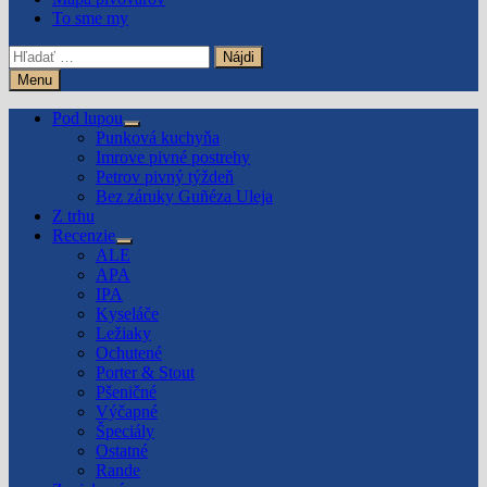
To sme my
Hľadať:
Menu
Pod lupou
Show
Punková kuchyňa
sub
Imrove pivné postrehy
menu
Petrov pivný týždeň
Bez záruky Guñéza Uleja
Z trhu
Recenzie
Show
ALE
sub
APA
menu
IPA
Kyseláče
Ležiaky
Ochutené
Porter & Stout
Pšeničné
Výčapné
Špeciály
Ostatné
Rande