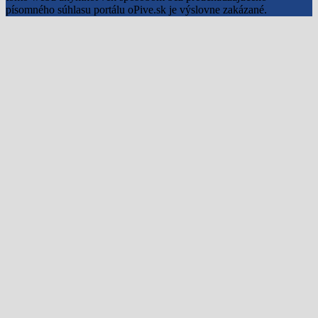
písomného súhlasu portálu oPive.sk je výslovne zakázané.