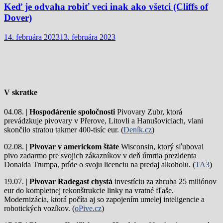
Keď je odvaha robiť veci inak ako všetci (Cliffs of
Dover)
14. februára 2023
13. februára 2023
V skratke
04.08. |
Hospodárenie spoločnosti
Pivovary Zubr, ktorá
prevádzkuje pivovary v Přerove, Litovli a Hanušoviciach, vlani
skončilo stratou takmer 400-tisíc eur. (
Deník.cz
)
02.08. |
Pivovar v americkom štáte
Wisconsin, ktorý sľuboval
pivo zadarmo pre svojich zákazníkov v deň úmrtia prezidenta
Donalda Trumpa, príde o svoju licenciu na predaj alkoholu. (
TA3
)
19.07. |
Pivovar Radegast chystá
investíciu za zhruba 25 miliónov
eur do kompletnej rekonštrukcie linky na vratné fľaše.
Modernizácia, ktorá počíta aj so zapojením umelej inteligencie a
robotických vozíkov. (
oPive.cz
)