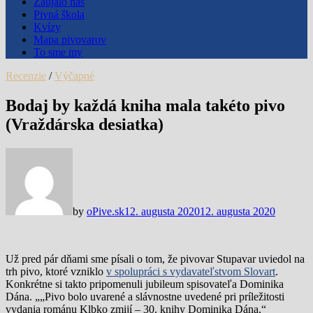
Zaujalo nás
Pivná škola
Kvízy
Mapa pivovarov
To sme my
Recenzie
/
Výčapné
Bodaj by každá kniha mala takéto pivo
(Vraždárska desiatka)
by
oPive.sk
12. augusta 2020
12. augusta 2020
Už pred pár dňami sme písali o tom, že pivovar Stupavar uviedol na
trh pivo, ktoré vzniklo
v spolupráci s vydavateľstvom Slovart
.
Konkrétne si takto pripomenuli jubileum spisovateľa Dominika
Dána. „„Pivo bolo uvarené a slávnostne uvedené pri príležitosti
vydania románu Klbko zmijí – 30. knihy Dominika Dána,“