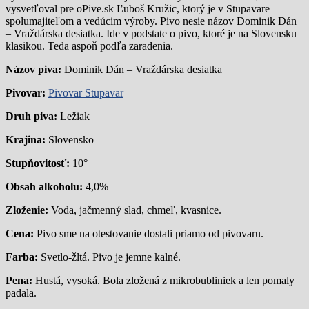
vysvetľoval pre oPive.sk Ľuboš Kružic, ktorý je v Stupavare
spolumajiteľom a vedúcim výroby. Pivo nesie názov Dominik Dán
– Vraždárska desiatka. Ide v podstate o pivo, ktoré je na Slovensku
klasikou. Teda aspoň podľa zaradenia.
Názov piva:
Dominik Dán – Vraždárska desiatka
Pivovar:
Pivovar Stupavar
Druh piva:
Ležiak
Krajina:
Slovensko
Stupňovitosť:
10°
Obsah alkoholu:
4,0%
Zloženie:
Voda, jačmenný slad, chmeľ, kvasnice.
Cena:
Pivo sme na otestovanie dostali priamo od pivovaru.
Farba:
Svetlo-žltá. Pivo je jemne kalné.
Pena:
Hustá, vysoká. Bola zložená z mikrobubliniek a len pomaly
padala.