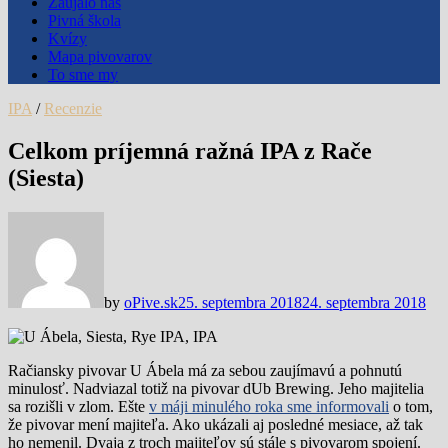
Zaujalo nás
Pivná škola
Kvízy
Mapa pivovarov
To sme my
IPA
/
Recenzie
Celkom príjemná ražná IPA z Rače
(Siesta)
by
oPive.sk
25. septembra 2018
24. septembra 2018
Račiansky pivovar U Ábela má za sebou zaujímavú a pohnutú
minulosť. Nadviazal totiž na pivovar dUb Brewing. Jeho majitelia
sa rozišli v zlom. Ešte
v máji minulého roka sme informovali
o tom,
že pivovar mení majiteľa. Ako ukázali aj posledné mesiace, až tak
ho nemenil. Dvaja z troch majiteľov sú stále s pivovarom spojení.