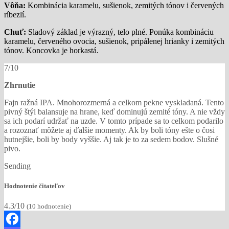
Vôňa:
Kombinácia karamelu, sušienok, zemitých tónov i červených
ríbezlí.
Chuť:
Sladový základ je výrazný, telo plné. Ponúka kombináciu
karamelu, červeného ovocia, sušienok, pripálenej hrianky i zemitých
tónov. Koncovka je horkastá.
7/10
Zhrnutie
Fajn ražná IPA. Mnohorozmerná a celkom pekne vyskladaná. Tento
pivný štýl balansuje na hrane, keď dominujú zemité tóny. A nie vždy
sa ich podarí udržať na uzde. V tomto prípade sa to celkom podarilo
a rozoznať môžete aj ďalšie momenty. Ak by boli tóny ešte o čosi
hutnejšie, boli by body vyššie. Aj tak je to za sedem bodov. Slušné
pivo.
Sending
Hodnotenie čitateľov
4.3/10
(
10
hodnotenie)