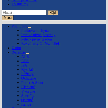
To sme my
Hľadať:
Menu
Pod lupou
Show
Punková kuchyňa
sub
Imrove pivné postrehy
menu
Petrov pivný týždeň
Bez záruky Guñéza Uleja
Z trhu
Recenzie
Show
ALE
sub
APA
menu
IPA
Kyseláče
Ležiaky
Ochutené
Porter & Stout
Pšeničné
Výčapné
Špeciály
Ostatné
Rande