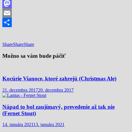
Facebook
Mastodon
Email
Share
Share
Share
Share
Možno sa vám bude páčiť
Kocúrie Vianoce, ktoré zahrejú (Christmas Ale)
21. decembra 2017
20. decembra 2017
Nápad to bol zaujímavý, prevedenie až tak nie
(Fernet Stout)
14. januára 2021
13. januára 2021