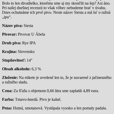
Bolo to len divadielko, ktorému sme aj my skončili na lep? Asi áno.
Pri našej dnešnej recenzii to však vôbec nebudeme brať v úvahu.
Dnes ochutnáme ich prvé pivo. Nesie názov Siesta a má ísť o ražnú
„ipu“.
Názov piva:
Siesta
Pivovar:
Pivovar U Ábela
Druh piva:
Rye IPA
Krajina:
Slovensko
Stupňovitosť:
14°
Obsah alkoholu:
6,3 %
Zloženie:
Na etikete je uvedené len to, že je navarené z jačmenného
a ražného sladu.
Cena:
Za fľašu s objemom 0,66 litra sme zaplatili 4,89 eura.
Farba:
Tmavo-hnedá. Pivo je kalné.
Pena:
Hutná, smotanová. Vystúpala vysoko a len pomaly padala.