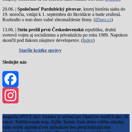
20.06. |
Spoločnosť Pardubický pivovar
, ktorej história siaha do
19. storočia, vstúpi k 1. septembru do likvidácie a bude zrušená.
Rozhodlo o tom dnes valné zhromaždenie firmy. (
iDnes.cz
)
13.06. |
Stein prežil prvú Československú
republiku, druhú
svetovú vojnu aj socializmus a privatizáciu po roku 1989. Napokon
skončil pod tlakom záujmov developerov. (
Index
)
Staršie krátke správy
Sledujte nás
Facebook
Instagram
magazín oPIVE.sk© Stránka je určená pre čitateľov starších ako 18
rokov. Publikovanie resp. ďalšie šírenie časti alebo celého obsahu
tohto webu akýmkoľvek spôsobom bez predchádzajúceho