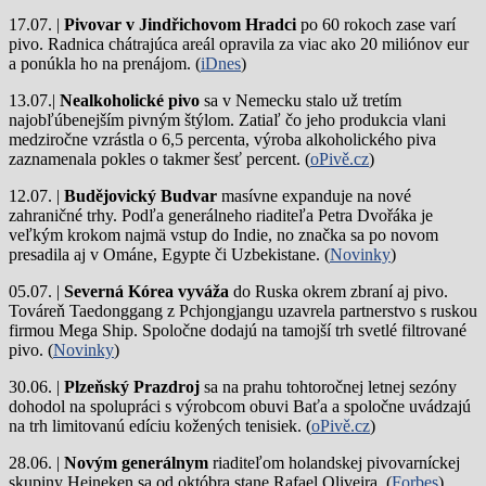
17.07. |
Pivovar v Jindřichovom Hradci
po 60 rokoch zase varí
pivo.
Radnica chátrajúca areál opravila za viac ako 20 miliónov eur
a ponúkla ho na prenájom. (
iDnes
)
13.07.|
Nealkoholické pivo
sa v Nemecku stalo už tretím
najobľúbenejším pivným štýlom. Zatiaľ čo jeho produkcia vlani
medziročne vzrástla o 6,5 percenta, výroba alkoholického piva
zaznamenala pokles o takmer šesť percent. (
oPivě.cz
)
12.07. |
Budějovický Budvar
masívne expanduje na nové
zahraničné trhy. Podľa generálneho riaditeľa Petra Dvořáka je
veľkým krokom najmä vstup do Indie, no značka sa po novom
presadila aj v Ománe, Egypte či Uzbekistane. (
Novinky
)
05.07. |
Severná Kórea vyváža
do Ruska okrem zbraní aj pivo.
Továreň Taedonggang z Pchjongjangu uzavrela partnerstvo s ruskou
firmou Mega Ship. Spoločne dodajú na tamojší trh svetlé filtrované
pivo. (
Novinky
)
30.06. |
Plzeňský Prazdroj
sa na prahu tohtoročnej letnej sezóny
dohodol na spolupráci s výrobcom obuvi Baťa a spoločne uvádzajú
na trh limitovanú edíciu kožených tenisiek. (
oPivě.cz
)
28.06. |
Novým generálnym
riaditeľom holandskej pivovarníckej
skupiny Heineken sa od októbra stane Rafael Oliveira. (
Forbes
)