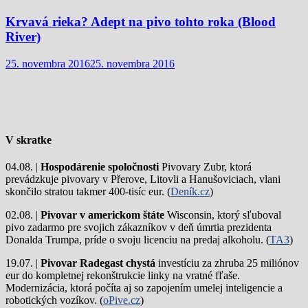
Krvavá rieka? Adept na pivo tohto roka (Blood
River)
25. novembra 2016
25. novembra 2016
V skratke
04.08. |
Hospodárenie spoločnosti
Pivovary Zubr, ktorá
prevádzkuje pivovary v Přerove, Litovli a Hanušoviciach, vlani
skončilo stratou takmer 400-tisíc eur. (
Deník.cz
)
02.08. |
Pivovar v americkom štáte
Wisconsin, ktorý sľuboval
pivo zadarmo pre svojich zákazníkov v deň úmrtia prezidenta
Donalda Trumpa, príde o svoju licenciu na predaj alkoholu. (
TA3
)
19.07. |
Pivovar Radegast chystá
investíciu za zhruba 25 miliónov
eur do kompletnej rekonštrukcie linky na vratné fľaše.
Modernizácia, ktorá počíta aj so zapojením umelej inteligencie a
robotických vozíkov. (
oPive.cz
)