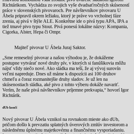
Richtárikom. Vychádza zo svojich vyše dvadsaťročných skúseností
práce v slovenských pivovaroch. Pre návštevníkov pivovaru U
Ábela pripravil okrem ležiaku, ktorý je práve vo vrcholnej fáze
zrenia, aj pivá v štýle ALE. Konkrétne ide o pivá typu APA, IPA a
tiež tmavé pivo typu Stout. Pivá ponesú lokálne názvy: Kompania,
Cigorka, Alster, Hepa či Ompr.
Majiteľ pivovar U Ábela Juraj Saktor.
„Sme remeselný pivovar a našou výhodou je, že dokážeme
postupne vytvárať nové druhy pív, v ktorých si fanúšikovia môžu
nájsť vždy niečo nové. Ako sládka ma teší, že aj vývoj surovín
veľmi napreduje. Dnes už máme k dispozícii asi 100 druhov
chmeľu a čoraz rozmanitejšie druhy sladov. Je už len na
skúsenostiach sládka, aké pivo z tohto výberu dokáže navariť.
Verím, že naše pivá návštevníkov príjemne prekvapia,“ hovorí Igor
Richtárik.
dUb končí
Nový pivovar U Ábela vznikol na rovnakom mieste ako dUb,
pričom došlo k prevzatiu splatných úverových zmlúv investorom a
následnému úplnému majetkovému a finančnému vysporiadaniu.