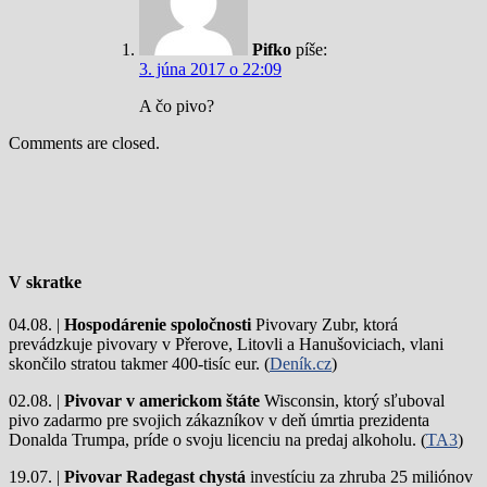
Pifko
píše:
3. júna 2017 o 22:09
A čo pivo?
Comments are closed.
V skratke
04.08. |
Hospodárenie spoločnosti
Pivovary Zubr, ktorá
prevádzkuje pivovary v Přerove, Litovli a Hanušoviciach, vlani
skončilo stratou takmer 400-tisíc eur. (
Deník.cz
)
02.08. |
Pivovar v americkom štáte
Wisconsin, ktorý sľuboval
pivo zadarmo pre svojich zákazníkov v deň úmrtia prezidenta
Donalda Trumpa, príde o svoju licenciu na predaj alkoholu. (
TA3
)
19.07. |
Pivovar Radegast chystá
investíciu za zhruba 25 miliónov