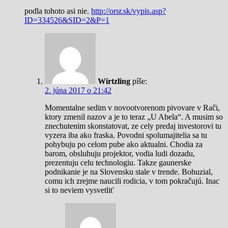
podla tohoto asi nie.
http://orsr.sk/vypis.asp?
ID=334526&SID=2&P=1
Wirtzling
píše:
2. júna 2017 o 21:42
Momentalne sedim v novootvorenom pivovare v Rači,
ktory zmenil nazov a je to teraz „U Abela“. A musim so
znechutenim skonstatovat, ze cely predaj investorovi tu
vyzera iba ako fraska. Povodni spolumajitelia sa tu
pohybuju po celom pube ako aktualni. Chodia za
barom, obsluhuju projektor, vodia ludi dozadu,
prezentuju celu technologiu. Takze gaunerske
podnikanie je na Slovensku stale v trende. Bohuzial,
comu ich zrejme naucili rodicia, v tom pokračujú. Inac
si to neviem vysvetliť