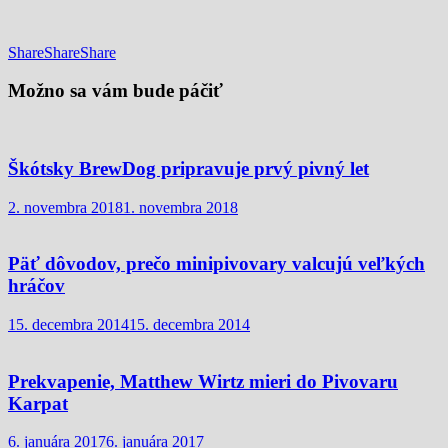
Share
Share
Share
Share
Možno sa vám bude páčiť
Škótsky BrewDog pripravuje prvý pivný let
2. novembra 2018
1. novembra 2018
Päť dôvodov, prečo minipivovary valcujú veľkých
hráčov
15. decembra 2014
15. decembra 2014
Prekvapenie, Matthew Wirtz mieri do Pivovaru
Karpat
6. januára 2017
6. januára 2017