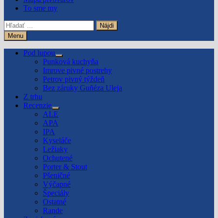
To sme my
Hľadať:
Menu
Pod lupou
Show
Punková kuchyňa
sub
Imrove pivné postrehy
menu
Petrov pivný týždeň
Bez záruky Guñéza Uleja
Z trhu
Recenzie
Show
ALE
sub
APA
menu
IPA
Kyseláče
Ležiaky
Ochutené
Porter & Stout
Pšeničné
Výčapné
Špeciály
Ostatné
Rande