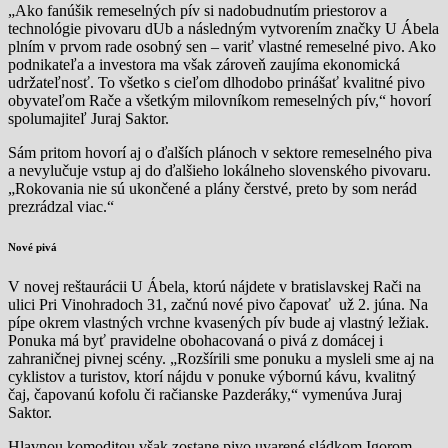
„Ako fanúšik remeselných pív si nadobudnutím priestorov a
technológie pivovaru dUb a následným vytvorením značky U Ábela
plním v prvom rade osobný sen – variť vlastné remeselné pivo. Ako
podnikateľa a investora ma však zároveň zaujíma ekonomická
udržateľnosť. To všetko s cieľom dlhodobo prinášať kvalitné pivo
obyvateľom Rače a všetkým milovníkom remeselných pív,“ hovorí
spolumajiteľ Juraj Saktor.
Sám pritom hovorí aj o ďalších plánoch v sektore remeselného piva
a nevylučuje vstup aj do ďalšieho lokálneho slovenského pivovaru.
„Rokovania nie sú ukončené a plány čerstvé, preto by som nerád
prezrádzal viac.“
Nové pivá
V novej reštaurácii U Ábela, ktorú nájdete v bratislavskej Rači na
ulici Pri Vinohradoch 31, začnú nové pivo čapovať už 2. júna. Na
pípe okrem vlastných vrchne kvasených pív bude aj vlastný ležiak.
Ponuka má byť pravidelne obohacovaná o pivá z domácej i
zahraničnej pivnej scény. „Rozšírili sme ponuku a mysleli sme aj na
cyklistov a turistov, ktorí nájdu v ponuke výbornú kávu, kvalitný
čaj, čapovanú kofolu či račianske Pazderáky,“ vymenúva Juraj
Saktor.
Hlavnou komoditou však zostane pivo uvarené sládkom Igorom