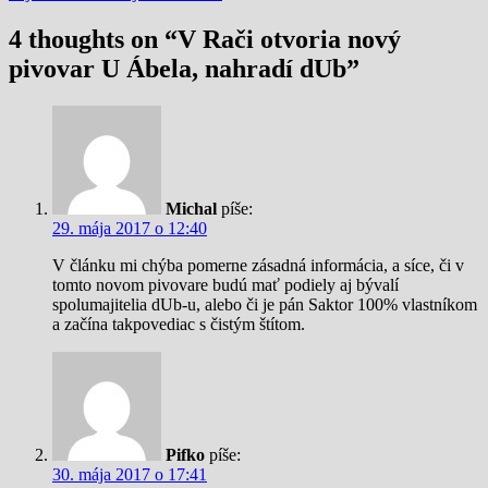
4 thoughts on “
V Rači otvoria nový
pivovar U Ábela, nahradí dUb
”
Michal
píše:
29. mája 2017 o 12:40
V článku mi chýba pomerne zásadná informácia, a síce, či v
tomto novom pivovare budú mať podiely aj bývalí
spolumajitelia dUb-u, alebo či je pán Saktor 100% vlastníkom
a začína takpovediac s čistým štítom.
Pifko
píše:
30. mája 2017 o 17:41