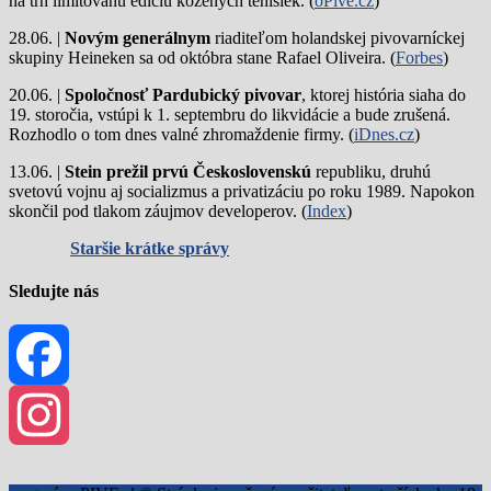
na trh limitovanú edíciu kožených tenisiek. (
oPivě.cz
)
28.06. |
Novým generálnym
riaditeľom holandskej pivovarníckej
skupiny Heineken sa od októbra stane Rafael Oliveira. (
Forbes
)
20.06. |
Spoločnosť Pardubický pivovar
, ktorej história siaha do
19. storočia, vstúpi k 1. septembru do likvidácie a bude zrušená.
Rozhodlo o tom dnes valné zhromaždenie firmy. (
iDnes.cz
)
13.06. |
Stein prežil prvú Československú
republiku, druhú
svetovú vojnu aj socializmus a privatizáciu po roku 1989. Napokon
skončil pod tlakom záujmov developerov. (
Index
)
Staršie krátke správy
Sledujte nás
Facebook
Instagram