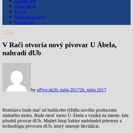
Zaujalo nás
Pivná škola
Kvízy
Mapa pivovarov
To sme my
Z trhu
V Rači otvoria nový pivovar U Ábela,
nahradí dUb
by
oPive.sk
26. mája 2017
26. mája 2017
Bratislava bude mať od budúceho týždňa nového producenta
zlatistého moku. Bude niesť meno U Ábela a vzniká na mieste, kde
pôsobil pivovar dUb. Majitel Juraj Saktor nadobudol priestory a
technológiu pivovaru dUb, ktorý smeruje likvidácie.