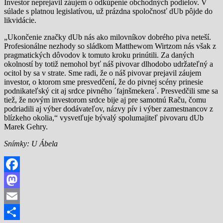
Investor neprejavil záujem o odkúpenie obchodných podielov. V
súlade s platnou legislatívou, už prázdna spoločnosť dUb pôjde do
likvidácie.
„Ukončenie značky dUb nás ako milovníkov dobrého piva neteší.
Profesionálne nezhody so sládkom Matthewom Wirtzom nás však z
pragmatických dôvodov k tomuto kroku prinútili. Za daných
okolností by totiž nemohol byť náš pivovar dlhodobo udržateľný a
ocitol by sa v strate. Sme radi, že o náš pivovar prejavil záujem
investor, o ktorom sme presvedčení, že do pivnej scény prinesie
podnikateľský cit aj srdce pivného ´fajnšmekera´. Presvedčili sme sa
tiež, že novým investorom srdce bije aj pre samotnú Raču, čomu
podriadili aj výber dodávateľov, názvy pív i výber zamestnancov z
blízkeho okolia,“ vysvetľuje bývalý spolumajiteľ pivovaru dUb
Marek Gehry.
Snímky: U Ábela
Facebook
Mastodon
Email