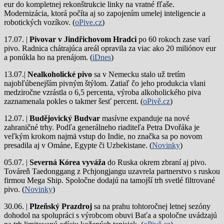
eur do kompletnej rekonštrukcie linky na vratné fľaše.
Modernizácia, ktorá počíta aj so zapojením umelej inteligencie a
robotických vozíkov. (
oPive.cz
)
17.07. |
Pivovar v Jindřichovom Hradci
po 60 rokoch zase varí
pivo.
Radnica chátrajúca areál opravila za viac ako 20 miliónov eur
a ponúkla ho na prenájom. (
iDnes
)
13.07.|
Nealkoholické pivo
sa v Nemecku stalo už tretím
najobľúbenejším pivným štýlom. Zatiaľ čo jeho produkcia vlani
medziročne vzrástla o 6,5 percenta, výroba alkoholického piva
zaznamenala pokles o takmer šesť percent. (
oPivě.cz
)
12.07. |
Budějovický Budvar
masívne expanduje na nové
zahraničné trhy. Podľa generálneho riaditeľa Petra Dvořáka je
veľkým krokom najmä vstup do Indie, no značka sa po novom
presadila aj v Ománe, Egypte či Uzbekistane. (
Novinky
)
05.07. |
Severná Kórea vyváža
do Ruska okrem zbraní aj pivo.
Továreň Taedonggang z Pchjongjangu uzavrela partnerstvo s ruskou
firmou Mega Ship. Spoločne dodajú na tamojší trh svetlé filtrované
pivo. (
Novinky
)
30.06. |
Plzeňský Prazdroj
sa na prahu tohtoročnej letnej sezóny
dohodol na spolupráci s výrobcom obuvi Baťa a spoločne uvádzajú