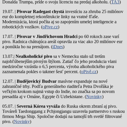
Donalda Trumpa, príde o svoju licenciu na predaj alkoholu. (
TA3
)
19.07. |
Pivovar Radegast chystá
investíciu za zhruba 25 miliónov
eur do kompletnej rekonštrukcie linky na vratné fľaše.
Modernizácia, ktorá počíta aj so zapojením umelej inteligencie a
robotických vozíkov. (
oPive.cz
)
17.07. |
Pivovar v Jindřichovom Hradci
po 60 rokoch zase varí
pivo.
Radnica chátrajúca areál opravila za viac ako 20 miliónov eur
a ponúkla ho na prenájom. (
iDnes
)
13.07.|
Nealkoholické pivo
sa v Nemecku stalo už tretím
najobľúbenejším pivným štýlom. Zatiaľ čo jeho produkcia vlani
medziročne vzrástla o 6,5 percenta, výroba alkoholického piva
zaznamenala pokles o takmer šesť percent. (
oPivě.cz
)
12.07. |
Budějovický Budvar
masívne expanduje na nové
zahraničné trhy. Podľa generálneho riaditeľa Petra Dvořáka je
veľkým krokom najmä vstup do Indie, no značka sa po novom
presadila aj v Ománe, Egypte či Uzbekistane. (
Novinky
)
05.07. |
Severná Kórea vyváža
do Ruska okrem zbraní aj pivo.
Továreň Taedonggang z Pchjongjangu uzavrela partnerstvo s ruskou
firmou Mega Ship. Spoločne dodajú na tamojší trh svetlé filtrované
pivo. (
Novinky
)