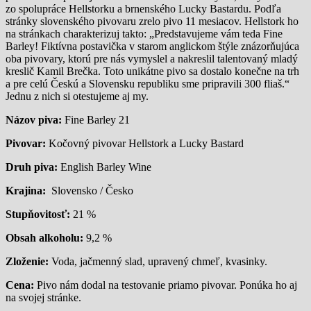
zo spolupráce Hellstorku a brnenského Lucky Bastardu. Podľa
stránky slovenského pivovaru zrelo pivo 11 mesiacov. Hellstork ho
na stránkach charakterizuj takto: „Predstavujeme vám teda Fine
Barley! Fiktívna postavička v starom anglickom štýle znázorňujúca
oba pivovary, ktorú pre nás vymyslel a nakreslil talentovaný mladý
kreslič Kamil Brečka. Toto unikátne pivo sa dostalo konečne na trh
a pre celú Českú a Slovensku republiku sme pripravili 300 fliaš.“
Jednu z nich si otestujeme aj my.
Názov piva:
Fine Barley 21
Pivovar:
Kočovný pivovar Hellstork a Lucky Bastard
Druh piva:
English Barley Wine
Krajina:
Slovensko / Česko
Stupňovitosť:
21 %
Obsah alkoholu:
9,2 %
Zloženie:
Voda, jačmenný slad, upravený chmeľ, kvasinky.
Cena:
Pivo nám dodal na testovanie priamo pivovar. Ponúka ho aj
na svojej stránke.