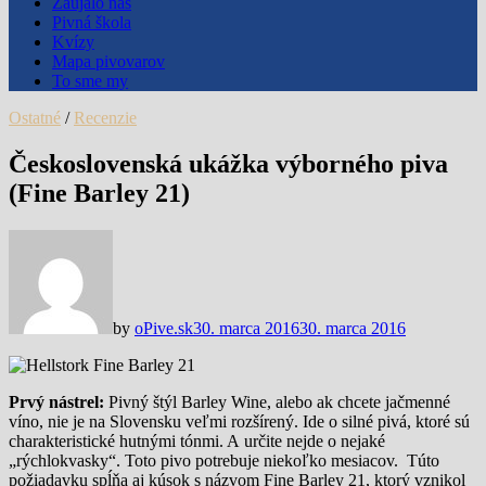
Zaujalo nás
Pivná škola
Kvízy
Mapa pivovarov
To sme my
Ostatné
/
Recenzie
Československá ukážka výborného piva
(Fine Barley 21)
by
oPive.sk
30. marca 2016
30. marca 2016
Prvý nástrel:
Pivný štýl Barley Wine, alebo ak chcete jačmenné
víno, nie je na Slovensku veľmi rozšírený. Ide o silné pivá, ktoré sú
charakteristické hutnými tónmi. A určite nejde o nejaké
„rýchlokvasky“. Toto pivo potrebuje niekoľko mesiacov. Túto
požiadavku spĺňa aj kúsok s názvom Fine Barley 21, ktorý vznikol