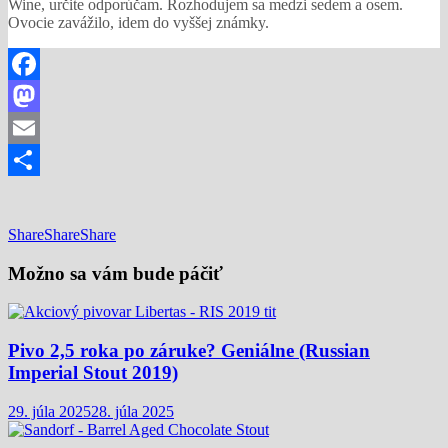
Wine, určite odporúčam. Rozhodujem sa medzi sedem a osem.
Ovocie zavážilo, idem do vyššej známky.
Facebook
Mastodon
Email
Share
Share
Share
Share
Možno sa vám bude páčiť
Pivo 2,5 roka po záruke? Geniálne (Russian
Imperial Stout 2019)
29. júla 2025
28. júla 2025