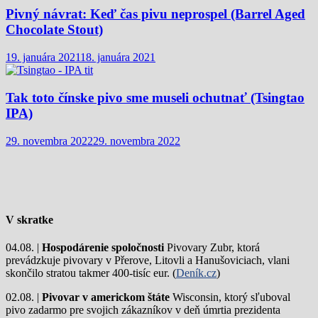
Pivný návrat: Keď čas pivu neprospel (Barrel Aged
Chocolate Stout)
19. januára 2021
18. januára 2021
Tak toto čínske pivo sme museli ochutnať (Tsingtao
IPA)
29. novembra 2022
29. novembra 2022
V skratke
04.08. |
Hospodárenie spoločnosti
Pivovary Zubr, ktorá
prevádzkuje pivovary v Přerove, Litovli a Hanušoviciach, vlani
skončilo stratou takmer 400-tisíc eur. (
Deník.cz
)
02.08. |
Pivovar v americkom štáte
Wisconsin, ktorý sľuboval
pivo zadarmo pre svojich zákazníkov v deň úmrtia prezidenta