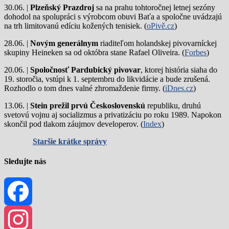
30.06. |
Plzeňský Prazdroj
sa na prahu tohtoročnej letnej sezóny
dohodol na spolupráci s výrobcom obuvi Baťa a spoločne uvádzajú
na trh limitovanú edíciu kožených tenisiek. (
oPivě.cz
)
28.06. |
Novým generálnym
riaditeľom holandskej pivovarníckej
skupiny Heineken sa od októbra stane Rafael Oliveira. (
Forbes
)
20.06. |
Spoločnosť Pardubický pivovar
, ktorej história siaha do
19. storočia, vstúpi k 1. septembru do likvidácie a bude zrušená.
Rozhodlo o tom dnes valné zhromaždenie firmy. (
iDnes.cz
)
13.06. |
Stein prežil prvú Československú
republiku, druhú
svetovú vojnu aj socializmus a privatizáciu po roku 1989. Napokon
skončil pod tlakom záujmov developerov. (
Index
)
Staršie krátke správy
Sledujte nás
Facebook