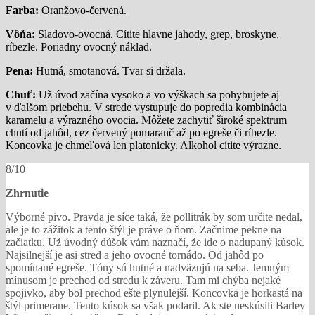
Farba:
Oranžovo-červená.
Vôňa:
Sladovo-ovocná. Cítite hlavne jahody, grep, broskyne,
ríbezle. Poriadny ovocný náklad.
Pena:
Hutná, smotanová. Tvar si držala.
Chuť:
Už úvod začína vysoko a vo výškach sa pohybujete aj
v ďalšom priebehu. V strede vystupuje do popredia kombinácia
karamelu a výrazného ovocia. Môžete zachytiť široké spektrum
chutí od jahôd, cez červený pomaranč až po egreše či ríbezle.
Koncovka je chmeľová len platonicky. Alkohol cítite výrazne.
8/10
Zhrnutie
Výborné pivo. Pravda je síce taká, že pollitrák by som určite nedal,
ale je to zážitok a tento štýl je práve o ňom. Začnime pekne na
začiatku. Už úvodný dúšok vám naznačí, že ide o nadupaný kúsok.
Najsilnejší je asi stred a jeho ovocné tornádo. Od jahôd po
spomínané egreše. Tóny sú hutné a nadväzujú na seba. Jemným
mínusom je prechod od stredu k záveru. Tam mi chýba nejaké
spojivko, aby bol prechod ešte plynulejší. Koncovka je horkastá na
štýl primerane. Tento kúsok sa však podaril. Ak ste neskúsili Barley