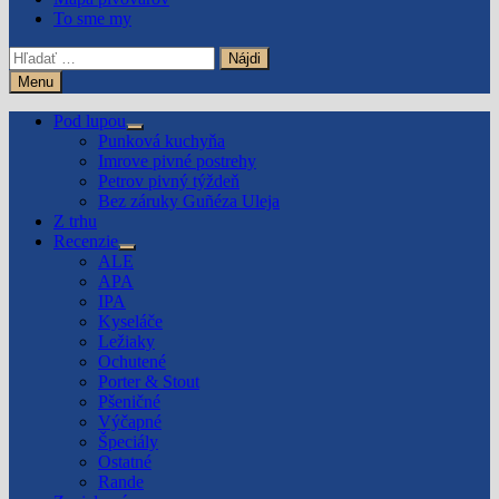
To sme my
Hľadať:
Menu
Pod lupou
Show
Punková kuchyňa
sub
Imrove pivné postrehy
menu
Petrov pivný týždeň
Bez záruky Guñéza Uleja
Z trhu
Recenzie
Show
ALE
sub
APA
menu
IPA
Kyseláče
Ležiaky
Ochutené
Porter & Stout
Pšeničné
Výčapné
Špeciály
Ostatné
Rande