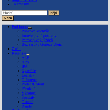
To sme my
Hľadať:
Menu
Pod lupou
Show
Punková kuchyňa
sub
Imrove pivné postrehy
menu
Petrov pivný týždeň
Bez záruky Guñéza Uleja
Z trhu
Recenzie
Show
ALE
sub
APA
menu
IPA
Kyseláče
Ležiaky
Ochutené
Porter & Stout
Pšeničné
Výčapné
Špeciály
Ostatné
Rande