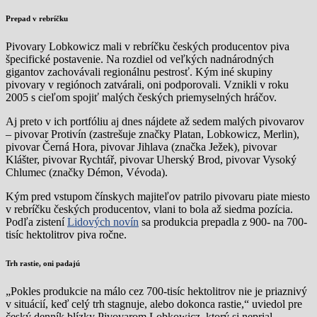
Prepad v rebríčku
Pivovary Lobkowicz mali v rebríčku českých producentov piva
špecifické postavenie. Na rozdiel od veľkých nadnárodných
gigantov zachovávali regionálnu pestrosť. Kým iné skupiny
pivovary v regiónoch zatvárali, oni podporovali. Vznikli v roku
2005 s cieľom spojiť malých českých priemyselných hráčov.
Aj preto v ich portfóliu aj dnes nájdete až sedem malých pivovarov
– pivovar Protivín (zastrešuje značky Platan, Lobkowicz, Merlin),
pivovar Černá Hora, pivovar Jihlava (značka Ježek), pivovar
Klášter, pivovar Rychtář, pivovar Uherský Brod, pivovar Vysoký
Chlumec (značky Démon, Vévoda).
Kým pred vstupom čínskych majiteľov patrilo pivovaru piate miesto
v rebríčku českých producentov, vlani to bola až siedma pozícia.
Podľa zistení
Lidových novín
sa produkcia prepadla z 900- na 700-
tisíc hektolitrov piva ročne.
Trh rastie, oni padajú
„Pokles produkcie na málo cez 700-tisíc hektolitrov nie je priaznivý
v situácií, keď celý trh stagnuje, alebo dokonca rastie,“ uviedol pre
český denník blízky Pivovarom Lobkowicz, ktorý si neprial