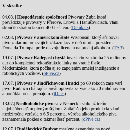
V skratke
04.08. |
Hospodárenie spoločnosti
Pivovary Zubr, ktorá
prevádzkuje pivovary v Přerove, Litovli a Hanušoviciach, vlani
skončilo stratou takmer 400-tisíc eur. (
Deník.cz
)
02.08. |
Pivovar v americkom štáte
Wisconsin, ktorý sľuboval
pivo zadarmo pre svojich zákazníkov v deň úmrtia prezidenta
Donalda Trumpa, príde o svoju licenciu na predaj alkoholu. (
TA3
)
19.07. |
Pivovar Radegast chystá
investíciu za zhruba 25 miliónov
eur do kompletnej rekonštrukcie linky na vratné fľaše.
Modernizácia, ktorá počíta aj so zapojením umelej inteligencie a
robotických vozíkov. (
oPive.cz
)
17.07. |
Pivovar v Jindřichovom Hradci
po 60 rokoch zase varí
pivo.
Radnica chátrajúca areál opravila za viac ako 20 miliónov eur
a ponúkla ho na prenájom. (
iDnes
)
13.07.|
Nealkoholické pivo
sa v Nemecku stalo už tretím
najobľúbenejším pivným štýlom. Zatiaľ čo jeho produkcia vlani
medziročne vzrástla o 6,5 percenta, výroba alkoholického piva
zaznamenala pokles o takmer šesť percent. (
oPivě.cz
)
12.07. |
Budějovický Budvar
masívne expanduje na nové