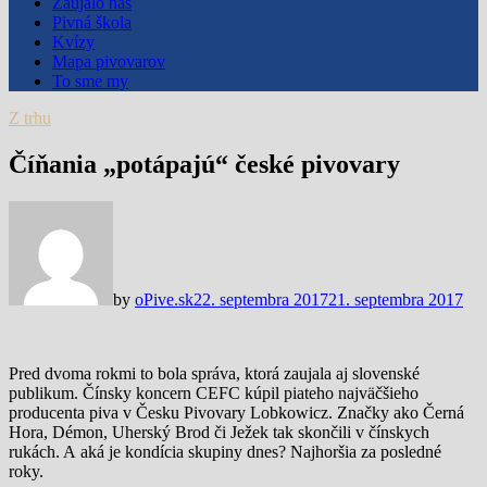
Zaujalo nás
Pivná škola
Kvízy
Mapa pivovarov
To sme my
Z trhu
Číňania „potápajú“ české pivovary
by
oPive.sk
22. septembra 2017
21. septembra 2017
Pred dvoma rokmi to bola správa, ktorá zaujala aj slovenské
publikum. Čínsky koncern CEFC kúpil piateho najväčšieho
producenta piva v Česku Pivovary Lobkowicz. Značky ako Černá
Hora, Démon, Uherský Brod či Ježek tak skončili v čínskych
rukách. A aká je kondícia skupiny dnes? Najhoršia za posledné
roky.