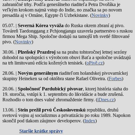
zahraničné trhy. Podľa generálneho riaditeľa Petra Dvořáka je
veľkým krokom najmä vstup do Indie, no značka sa po novom
presadila aj v Ománe, Egypte či Uzbekistane. (
Novinky
)
05.07. |
Severná Kórea vyváža
do Ruska okrem zbraní aj pivo.
Továreň Taedonggang z Pchjongjangu uzavrela partnerstvo s ruskou
firmou Mega Ship. Spoločne dodajú na tamojší trh svetlé filtrované
pivo. (
Novinky
)
30.06. |
Plzeňský Prazdroj
sa na prahu tohtoročnej letnej sezóny
dohodol na spolupráci s výrobcom obuvi Baťa a spoločne uvádzajú
na trh limitovanú edíciu kožených tenisiek. (
oPivě.cz
)
28.06. |
Novým generálnym
riaditeľom holandskej pivovarníckej
skupiny Heineken sa od októbra stane Rafael Oliveira. (
Forbes
)
20.06. |
Spoločnosť Pardubický pivovar
, ktorej história siaha do
19. storočia, vstúpi k 1. septembru do likvidácie a bude zrušená.
Rozhodlo o tom dnes valné zhromaždenie firmy. (
iDnes.cz
)
13.06. |
Stein prežil prvú Československú
republiku, druhú
svetovú vojnu aj socializmus a privatizáciu po roku 1989. Napokon
skončil pod tlakom záujmov developerov. (
Index
)
Staršie krátke správy