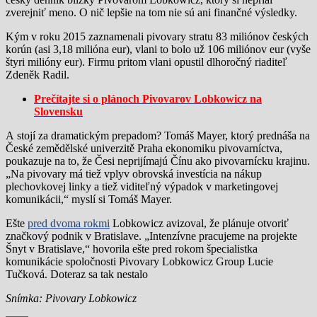
zverejniť meno. O nič lepšie na tom nie sú ani finančné výsledky.
Kým v roku 2015 zaznamenali pivovary stratu 83 miliónov českých
korún (asi 3,18 milióna eur), vlani to bolo už 106 miliónov eur (vyše
štyri milióny eur). Firmu pritom vlani opustil dlhoročný riaditeľ
Zdeněk Radil.
Prečítajte si o plánoch Pivovarov Lobkowicz na
Slovensku
A stojí za dramatickým prepadom? Tomáš Mayer, ktorý prednáša na
České zemědělské univerzitě Praha ekonomiku pivovarníctva,
poukazuje na to, že Česi neprijímajú Čínu ako pivovarnícku krajinu.
„Na pivovary má tiež vplyv obrovská investícia na nákup
plechovkovej linky a tiež viditeľný výpadok v marketingovej
komunikácii,“ myslí si Tomáš Mayer.
Ešte
pred dvoma rokmi
Lobkowicz avizoval, že plánuje otvoriť
značkový podnik v Bratislave. „Intenzívne pracujeme na projekte
Šnyt v Bratislave,“ hovorila ešte pred rokom špecialistka
komunikácie spoločnosti Pivovary Lobkowicz Group Lucie
Tučková. Doteraz sa tak nestalo
Snímka: Pivovary Lobkowicz