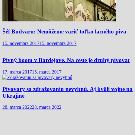
Šéf Budvaru: Nemôžeme variť toľko lacného piva
15. novembra 2017
15. novembra 2017
Pivný boom v Bardejove. Na ceste je druhý pivovar
17. marca 2017
15. marca 2017
Pivovary sa zdražovaniu nevyhnú. Aj kvôli vojne na
Ukrajine
28. marca 2022
28. marca 2022