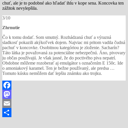
chuť, ale je to podobné ako hľadať ihlu v kope sena. Koncovka ten
zážitok nevylepšila.
3/10
Zhrnutie
Čo k tomu dodať. Som smutný. Rozhádzaná chuť a výrazná
sladkosť pokazili akýkoľvek dojem. Najviac mi pritom vadila čudná
pachuť v koncovke. Osobitnou kategóriou je zloženie. Sacharín?
Táto látka je považovaná za potenciálne nebezpečnú. Áno, pivovary
ju občas používajú. Je však jasné, že do poctivého piva nepatrí.
Obdobne môžeme rozoberať aj emulgátor s označením E 150c. Ide
o amoniakový karamel. Ten je bežne používaný, ale predsa …
Tomuto kúsku nemôžem dať lepšiu známku ako trojku.
Facebook
Mastodon
Email
Share