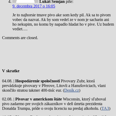
Lukáš Semjan
píše:
9. decembra 2017 o 16:05
Je to najhorsie tmave pivo ake som kedy pil. Ak sa to pivom
vobec da nazvat. Ak by som vedel ze v nom je sacharin ani
ho nekupim, no komu by napadlo hladat ho v pive. Uz budem
vediet….
Comments are closed.
V skratke
04.08. |
Hospodárenie spoločnosti
Pivovary Zubr, ktorá
prevádzkuje pivovary v Přerove, Litovli a Hanušoviciach, vlani
skončilo stratou takmer 400-tisíc eur. (
Deník.cz
)
02.08. |
Pivovar v americkom štáte
Wisconsin, ktorý sľuboval
pivo zadarmo pre svojich zákazníkov v deň úmrtia prezidenta
Donalda Trumpa, príde o svoju licenciu na predaj alkoholu. (
TA3
)