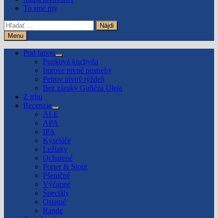
To sme my
Hľadať:
Menu
Pod lupou
Show
Punková kuchyňa
sub
Imrove pivné postrehy
menu
Petrov pivný týždeň
Bez záruky Guñéza Uleja
Z trhu
Recenzie
Show
ALE
sub
APA
menu
IPA
Kyseláče
Ležiaky
Ochutené
Porter & Stout
Pšeničné
Výčapné
Špeciály
Ostatné
Rande