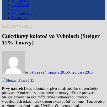
Zaujalo nás
Pivná škola
Kvízy
Mapa pivovarov
To sme my
Recenzie
/
Výčapné
Cukríkový kolotoč vo Vyhniach (Steiger
11% Tmavý)
by
oPive.sk
24. januára 2015
6. februára 2015
Prvý nástrel:
Dnes ochutnáme pivo z najstaršieho slovenského
pivovaru. Konkrétne si posvietime na tmavý ležiak z pivovaru
Steiger. Pivovar sa síce môže chváliť dlhoročnou tradíciou,
v posledných rokoch však o ňom akosi počuť pomenej. Tmavé pivo
na zimné posedenia patrí. Uvidíme či aj tento kúsok.