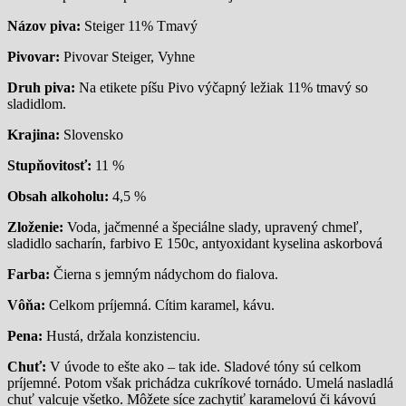
Názov piva:
Steiger 11% Tmavý
Pivovar:
Pivovar Steiger, Vyhne
Druh piva:
Na etikete píšu Pivo výčapný ležiak 11% tmavý so
sladidlom.
Krajina:
Slovensko
Stupňovitosť:
11 %
Obsah alkoholu:
4,5 %
Zloženie:
Voda, jačmenné a špeciálne slady, upravený chmeľ,
sladidlo sacharín, farbivo E 150c, antyoxidant kyselina askorbová
Farba:
Čierna s jemným nádychom do fialova.
Vôňa:
Celkom príjemná. Cítim karamel, kávu.
Pena:
Hustá, držala konzistenciu.
Chuť:
V úvode to ešte ako – tak ide. Sladové tóny sú celkom
príjemné. Potom však prichádza cukríkové tornádo. Umelá nasladlá
chuť valcuje všetko. Môžete síce zachytiť karamelovú či kávovú