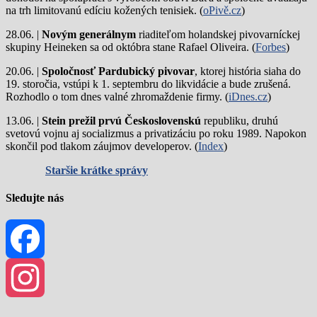
na trh limitovanú edíciu kožených tenisiek. (
oPivě.cz
)
28.06. |
Novým generálnym
riaditeľom holandskej pivovarníckej
skupiny Heineken sa od októbra stane Rafael Oliveira. (
Forbes
)
20.06. |
Spoločnosť Pardubický pivovar
, ktorej história siaha do
19. storočia, vstúpi k 1. septembru do likvidácie a bude zrušená.
Rozhodlo o tom dnes valné zhromaždenie firmy. (
iDnes.cz
)
13.06. |
Stein prežil prvú Československú
republiku, druhú
svetovú vojnu aj socializmus a privatizáciu po roku 1989. Napokon
skončil pod tlakom záujmov developerov. (
Index
)
Staršie krátke správy
Sledujte nás
Facebook
Instagram