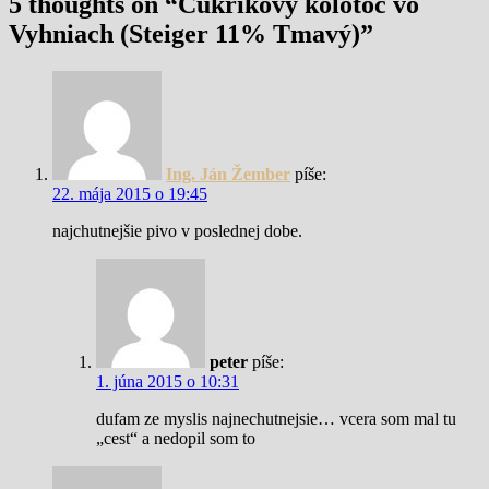
5 thoughts on “
Cukríkový kolotoč vo
Vyhniach (Steiger 11% Tmavý)
”
Ing. Ján Žember
píše:
22. mája 2015 o 19:45
najchutnejšie pivo v poslednej dobe.
peter
píše:
1. júna 2015 o 10:31
dufam ze myslis najnechutnejsie… vcera som mal tu
„cest“ a nedopil som to