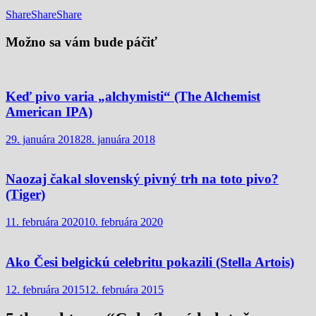
Share
Share
Share
Možno sa vám bude páčiť
Keď pivo varia „alchymisti“ (The Alchemist
American IPA)
29. januára 2018
28. januára 2018
Naozaj čakal slovenský pivný trh na toto pivo?
(Tiger)
11. februára 2020
10. februára 2020
Ako Česi belgickú celebritu pokazili (Stella Artois)
12. februára 2015
12. februára 2015