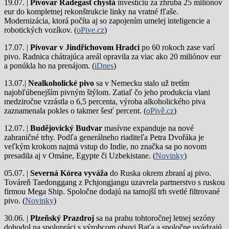
19.07. |
Pivovar Radegast chystá
investíciu za zhruba 25 miliónov
eur do kompletnej rekonštrukcie linky na vratné fľaše.
Modernizácia, ktorá počíta aj so zapojením umelej inteligencie a
robotických vozíkov. (
oPive.cz
)
17.07. |
Pivovar v Jindřichovom Hradci
po 60 rokoch zase varí
pivo.
Radnica chátrajúca areál opravila za viac ako 20 miliónov eur
a ponúkla ho na prenájom. (
iDnes
)
13.07.|
Nealkoholické pivo
sa v Nemecku stalo už tretím
najobľúbenejším pivným štýlom. Zatiaľ čo jeho produkcia vlani
medziročne vzrástla o 6,5 percenta, výroba alkoholického piva
zaznamenala pokles o takmer šesť percent. (
oPivě.cz
)
12.07. |
Budějovický Budvar
masívne expanduje na nové
zahraničné trhy. Podľa generálneho riaditeľa Petra Dvořáka je
veľkým krokom najmä vstup do Indie, no značka sa po novom
presadila aj v Ománe, Egypte či Uzbekistane. (
Novinky
)
05.07. |
Severná Kórea vyváža
do Ruska okrem zbraní aj pivo.
Továreň Taedonggang z Pchjongjangu uzavrela partnerstvo s ruskou
firmou Mega Ship. Spoločne dodajú na tamojší trh svetlé filtrované
pivo. (
Novinky
)
30.06. |
Plzeňský Prazdroj
sa na prahu tohtoročnej letnej sezóny
dohodol na spolupráci s výrobcom obuvi Baťa a spoločne uvádzajú