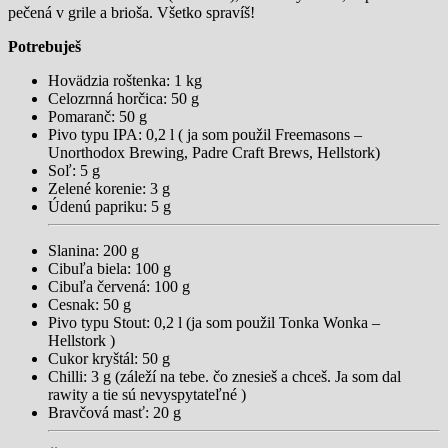
pečená v grile a brioša. Všetko spravíš!
Potrebuješ
Hovädzia roštenka: 1 kg
Celozrnná horčica: 50 g
Pomaranč: 50 g
Pivo typu IPA: 0,2 l ( ja som použil Freemasons –
Unorthodox Brewing, Padre Craft Brews, Hellstork)
Soľ: 5 g
Zelené korenie: 3 g
Údenú papriku: 5 g
Slanina: 200 g
Cibuľa biela: 100 g
Cibuľa červená: 100 g
Cesnak: 50 g
Pivo typu Stout: 0,2 l (ja som použil Tonka Wonka –
Hellstork )
Cukor kryštál: 50 g
Chilli: 3 g (záleží na tebe. čo znesieš a chceš. Ja som dal
rawity a tie sú nevyspytateľné )
Bravčová masť: 20 g