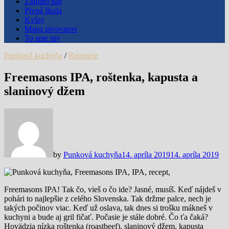
Zaujalo nás
Pivná škola
Kvízy
Mapa pivovarov
To sme my
Punková kuchyňa
/
Recenzie
Freemasons IPA, roštenka, kapusta a
slaninový džem
by
Punková kuchyňa
14. apríla 2019
14. apríla 2019
Freemasons IPA! Tak čo, vieš o čo ide? Jasné, musíš. Keď nájdeš v
pohári to najlepšie z celého Slovenska. Tak držme palce, nech je
takých počinov viac. Keď už oslava, tak dnes si trošku mákneš v
kuchyni a bude aj gril fičať. Počasie je stále dobré. Čo ťa čaká?
Hovädzia nízka roštenka (roastbeef), slaninový džem, kapusta