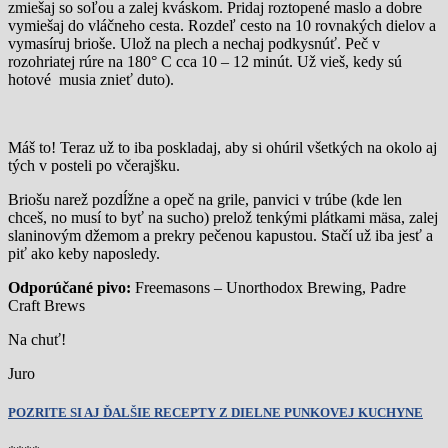
zmiešaj so soľou a zalej kváskom. Pridaj roztopené maslo a dobre
vymiešaj do vláčneho cesta. Rozdeľ cesto na 10 rovnakých dielov a
vymasíruj brioše. Ulož na plech a nechaj podkysnúť. Peč v
rozohriatej rúre na 180° C cca 10 – 12 minút. Už vieš, kedy sú
hotové musia znieť duto).
Máš to! Teraz už to iba poskladaj, aby si ohúril všetkých na okolo aj
tých v posteli po včerajšku.
Briošu narež pozdĺžne a opeč na grile, panvici v trúbe (kde len
chceš, no musí to byť na sucho) prelož tenkými plátkami mäsa, zalej
slaninovým džemom a prekry pečenou kapustou. Stačí už iba jesť a
piť ako keby naposledy.
Odporúčané pivo:
Freemasons – Unorthodox Brewing, Padre
Craft Brews
Na chuť!
Juro
POZRITE SI AJ ĎALŠIE RECEPTY Z DIELNE PUNKOVEJ KUCHYNE