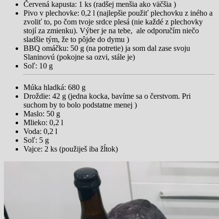
Červená kapusta: 1 ks (radšej menšia ako väčšia )
Pivo v plechovke: 0,2 l (najlepšie použiť plechovku z iného a
zvoliť to, po čom tvoje srdce plesá (nie každé z plechovky
stojí za zmienku). Výber je na tebe, ale odporučím niečo
sladšie tým, že to pôjde do dymu )
BBQ omáčku: 50 g (na potretie) ja som dal zase svoju
Slaninovú (pokojne sa ozvi, stále je)
Soľ: 10 g
Múka hladká: 680 g
Droždie: 42 g (jedna kocka, bavíme sa o čerstvom. Pri
suchom by to bolo podstatne menej )
Maslo: 50 g
Mlieko: 0,2 l
Voda: 0,2 l
Soľ: 5 g
Vajce: 2 ks (použiješ iba žĺtok)