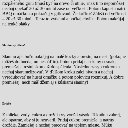
rozpáleného grilu (musí byť na drevo či uhlie, inak ti to nepomôže)
nechaj opekať 20 až 30 minút zase od veľkosti. Potom kapustu natri
BBQ omáčkou a pokračuj v grilovaní. Že koľko? Záleží od veľkosti
– 20 až 30 minút. Teraz to vytiahni a počkaj chvíľu. Potom nakrájaj
na tenké plátky.
Slaninový džem!
Slaninu aj cibuľu nakrájaj na malé kocky a orestuj na masti (pokojne
môžeš do hneda, no nespáľ to). Potom pridaj nasekaný cesnak,
premiešaj a restuj skoro až do spálenia. Následne zasyp cukrom a
nechaj skaramelizovať. V ďalšom kroku zalej pivom a nechaj
vyredukovať na hustú omáčku a potom polovicu rozmixuj. A dobre
premiešaj, nech máš džem aj s kúskami slaniny!
Brioše
Z mlieka, vody, cukru a droždia vytvoríš kvások. Tekutinu zahrej,
ale opatrne, aby si ju neuvaril. Pridaj cukor, premiešaj a natrús
droždie. Zamiešaj a nechaj pracovať na teplom mieste. Múku