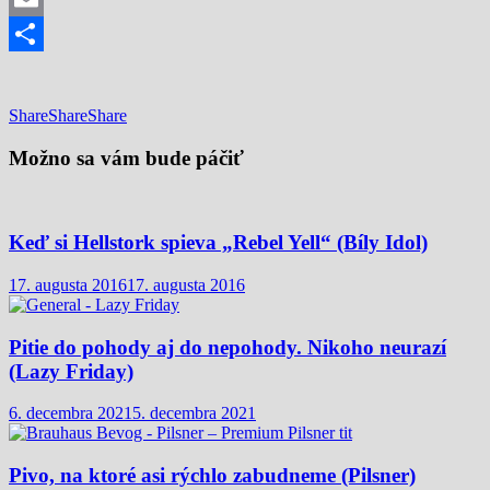
Email
Share
Share
Share
Share
Možno sa vám bude páčiť
Keď si Hellstork spieva „Rebel Yell“ (Bíly Idol)
17. augusta 2016
17. augusta 2016
Pitie do pohody aj do nepohody. Nikoho neurazí
(Lazy Friday)
6. decembra 2021
5. decembra 2021
Pivo, na ktoré asi rýchlo zabudneme (Pilsner)