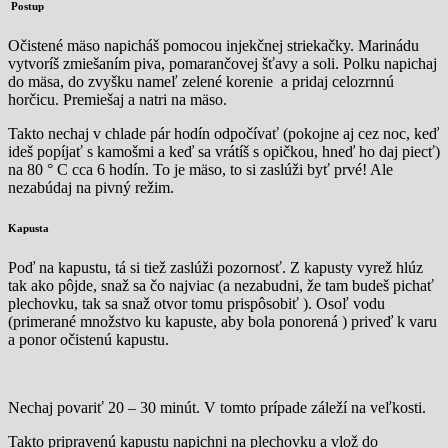
Postup
Očistené mäso napicháš pomocou injekčnej striekačky. Marinádu
vytvoríš zmiešaním piva, pomarančovej šťavy a soli. Polku napichaj
do mäsa, do zvyšku nameľ zelené korenie a pridaj celozrnnú
horčicu. Premiešaj a natri na mäso.
Takto nechaj v chlade pár hodín odpočívať (pokojne aj cez noc, keď
ideš popíjať s kamošmi a keď sa vrátíš s opičkou, hneď ho daj piecť)
na 80 ° C cca 6 hodín. To je mäso, to si zaslúži byť prvé! Ale
nezabúdaj na pivný režim.
Kapusta
Poď na kapustu, tá si tiež zaslúži pozornosť. Z kapusty vyrež hlúz
tak ako pôjde, snaž sa čo najviac (a nezabudni, že tam budeš pichať
plechovku, tak sa snaž otvor tomu prispôsobiť ). Osoľ vodu
(primerané množstvo ku kapuste, aby bola ponorená ) priveď k varu
a ponor očistenú kapustu.
Nechaj povariť 20 – 30 minút. V tomto prípade záleží na veľkosti.
Takto pripravenú kapustu napichni na plechovku a vlož do