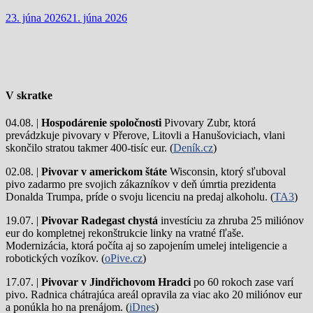
23. júna 2026
21. júna 2026
V skratke
04.08. |
Hospodárenie spoločnosti
Pivovary Zubr, ktorá
prevádzkuje pivovary v Přerove, Litovli a Hanušoviciach, vlani
skončilo stratou takmer 400-tisíc eur. (
Deník.cz
)
02.08. |
Pivovar v americkom štáte
Wisconsin, ktorý sľuboval
pivo zadarmo pre svojich zákazníkov v deň úmrtia prezidenta
Donalda Trumpa, príde o svoju licenciu na predaj alkoholu. (
TA3
)
19.07. |
Pivovar Radegast chystá
investíciu za zhruba 25 miliónov
eur do kompletnej rekonštrukcie linky na vratné fľaše.
Modernizácia, ktorá počíta aj so zapojením umelej inteligencie a
robotických vozíkov. (
oPive.cz
)
17.07. |
Pivovar v Jindřichovom Hradci
po 60 rokoch zase varí
pivo.
Radnica chátrajúca areál opravila za viac ako 20 miliónov eur
a ponúkla ho na prenájom. (
iDnes
)