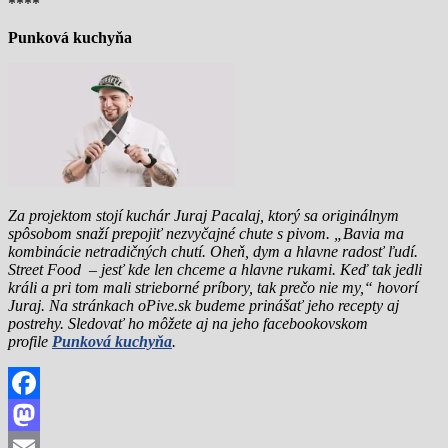
****
Punková kuchyňa
Za projektom stojí kuchár Juraj Pacalaj, ktorý sa originálnym
spôsobom snaží prepojiť nezvyčajné chute s pivom. „Bavia ma
kombinácie netradičných chutí. Oheň, dym a hlavne radosť ľudí.
Street Food – jesť kde len chceme a hlavne rukami. Keď tak jedli
králi a pri tom mali strieborné príbory, tak prečo nie my,“ hovorí
Juraj. Na stránkach oPive.sk budeme prinášať jeho recepty aj
postrehy. Sledovať ho môžete aj na jeho facebookovskom
profile
Punková kuchyňa
.
Facebook
Mastodon