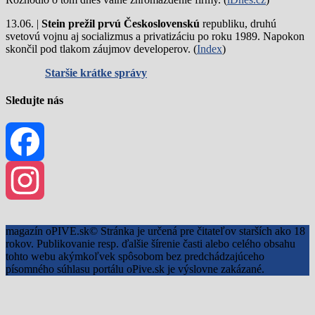
13.06. |
Stein prežil prvú Československú
republiku, druhú
svetovú vojnu aj socializmus a privatizáciu po roku 1989. Napokon
skončil pod tlakom záujmov developerov. (
Index
)
Staršie krátke správy
Sledujte nás
Facebook
Instagram
magazín oPIVE.sk© Stránka je určená pre čitateľov starších ako 18
rokov. Publikovanie resp. ďalšie šírenie časti alebo celého obsahu
tohto webu akýmkoľvek spôsobom bez predchádzajúceho
písomného súhlasu portálu oPive.sk je výslovne zakázané.