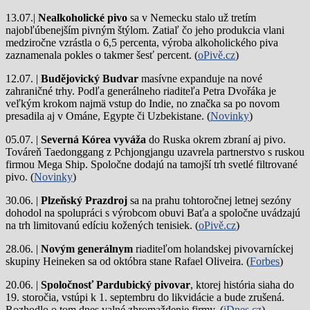
13.07.|
Nealkoholické pivo
sa v Nemecku stalo už tretím
najobľúbenejším pivným štýlom. Zatiaľ čo jeho produkcia vlani
medziročne vzrástla o 6,5 percenta, výroba alkoholického piva
zaznamenala pokles o takmer šesť percent. (
oPivě.cz
)
12.07. |
Budějovický Budvar
masívne expanduje na nové
zahraničné trhy. Podľa generálneho riaditeľa Petra Dvořáka je
veľkým krokom najmä vstup do Indie, no značka sa po novom
presadila aj v Ománe, Egypte či Uzbekistane. (
Novinky
)
05.07. |
Severná Kórea vyváža
do Ruska okrem zbraní aj pivo.
Továreň Taedonggang z Pchjongjangu uzavrela partnerstvo s ruskou
firmou Mega Ship. Spoločne dodajú na tamojší trh svetlé filtrované
pivo. (
Novinky
)
30.06. |
Plzeňský Prazdroj
sa na prahu tohtoročnej letnej sezóny
dohodol na spolupráci s výrobcom obuvi Baťa a spoločne uvádzajú
na trh limitovanú edíciu kožených tenisiek. (
oPivě.cz
)
28.06. |
Novým generálnym
riaditeľom holandskej pivovarníckej
skupiny Heineken sa od októbra stane Rafael Oliveira. (
Forbes
)
20.06. |
Spoločnosť Pardubický pivovar
, ktorej história siaha do
19. storočia, vstúpi k 1. septembru do likvidácie a bude zrušená.
Rozhodlo o tom dnes valné zhromaždenie firmy. (
iDnes.cz
)