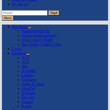
To sme my
Hľadať:
Menu
Pod lupou
Show
Punková kuchyňa
sub
Imrove pivné postrehy
menu
Petrov pivný týždeň
Bez záruky Guñéza Uleja
Z trhu
Recenzie
Show
ALE
sub
APA
menu
IPA
Kyseláče
Ležiaky
Ochutené
Porter & Stout
Pšeničné
Výčapné
Špeciály
Ostatné
Rande