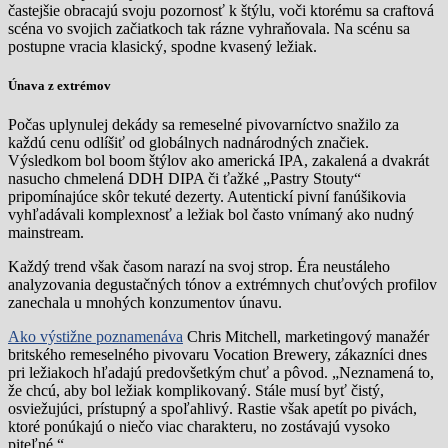
častejšie obracajú svoju pozornosť k štýlu, voči ktorému sa craftová
scéna vo svojich začiatkoch tak rázne vyhraňovala. Na scénu sa
postupne vracia klasický, spodne kvasený ležiak.
Únava z extrémov
Počas uplynulej dekády sa remeselné pivovarníctvo snažilo za
každú cenu odlíšiť od globálnych nadnárodných značiek.
Výsledkom bol boom štýlov ako americká IPA, zakalená a dvakrát
nasucho chmelená DDH DIPA či ťažké „Pastry Stouty“
pripomínajúce skôr tekuté dezerty. Autentickí pivní fanúšikovia
vyhľadávali komplexnosť a ležiak bol často vnímaný ako nudný
mainstream.
Každý trend však časom narazí na svoj strop. Éra neustáleho
analyzovania degustačných tónov a extrémnych chuťových profilov
zanechala u mnohých konzumentov únavu.
Ako výstižne poznamenáva
Chris Mitchell, marketingový manažér
britského remeselného pivovaru Vocation Brewery, zákazníci dnes
pri ležiakoch hľadajú predovšetkým chuť a pôvod. „Neznamená to,
že chcú, aby bol ležiak komplikovaný. Stále musí byť čistý,
osviežujúci, prístupný a spoľahlivý. Rastie však apetít po pivách,
ktoré ponúkajú o niečo viac charakteru, no zostávajú vysoko
piteľné.“