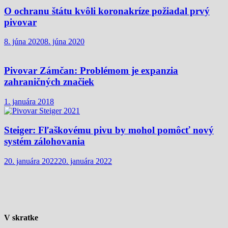
O ochranu štátu kvôli koronakríze požiadal prvý
pivovar
8. júna 2020
8. júna 2020
Pivovar Zámčan: Problémom je expanzia
zahraničných značiek
1. januára 2018
Steiger: Fľaškovému pivu by mohol pomôcť nový
systém zálohovania
20. januára 2022
20. januára 2022
V skratke