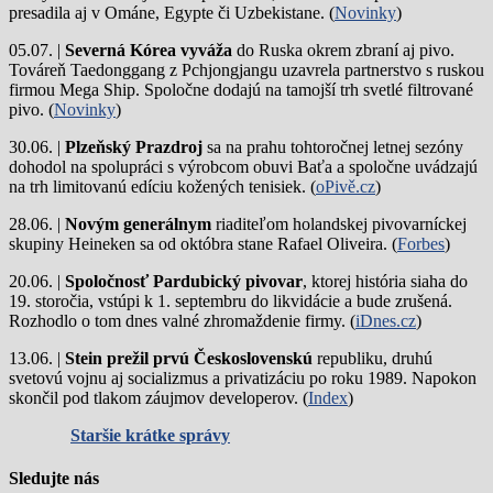
presadila aj v Ománe, Egypte či Uzbekistane. (
Novinky
)
05.07. |
Severná Kórea vyváža
do Ruska okrem zbraní aj pivo.
Továreň Taedonggang z Pchjongjangu uzavrela partnerstvo s ruskou
firmou Mega Ship. Spoločne dodajú na tamojší trh svetlé filtrované
pivo. (
Novinky
)
30.06. |
Plzeňský Prazdroj
sa na prahu tohtoročnej letnej sezóny
dohodol na spolupráci s výrobcom obuvi Baťa a spoločne uvádzajú
na trh limitovanú edíciu kožených tenisiek. (
oPivě.cz
)
28.06. |
Novým generálnym
riaditeľom holandskej pivovarníckej
skupiny Heineken sa od októbra stane Rafael Oliveira. (
Forbes
)
20.06. |
Spoločnosť Pardubický pivovar
, ktorej história siaha do
19. storočia, vstúpi k 1. septembru do likvidácie a bude zrušená.
Rozhodlo o tom dnes valné zhromaždenie firmy. (
iDnes.cz
)
13.06. |
Stein prežil prvú Československú
republiku, druhú
svetovú vojnu aj socializmus a privatizáciu po roku 1989. Napokon
skončil pod tlakom záujmov developerov. (
Index
)
Staršie krátke správy
Sledujte nás