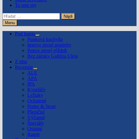
To sme my
Hľadať:
Menu
Pod lupou
Show
Punková kuchyňa
sub
Imrove pivné postrehy
menu
Petrov pivný týždeň
Bez záruky Guñéza Uleja
Z trhu
Recenzie
Show
ALE
sub
APA
menu
IPA
Kyseláče
Ležiaky
Ochutené
Porter & Stout
Pšeničné
Výčapné
Špeciály
Ostatné
Rande