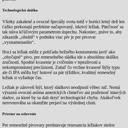
Technologická skúška
Všetky zakalené a ovocné špeciály sveta totiž v horúci letný deň len
ťažko prekonajú perfektne načapovaný, iskrivý ležiak. Piteľnosť sa
tak stáva kľúčovým parametrom úspechu. Nakoniec, práve to, aby
zákazník „obrátil“ v podniku viac pív je pre pivovar
„vyznamenaním“.
Hoci sa ležiak môže z pohľadu bežného konzumenta javiť ako
„obyčajné“ pivo, pre remeselného sládka ide o absolútnu skúšku
zručností. Spodné kvasenie je cvičením v trpezlivosti a
nekompromisnej precíznosti. Zatiaľ čo vrchne kvasené štýly typu
ale či IPA môžu byť hotové za pár týždňov, kvalitný remeselný
ležiak si vyžaduje čas.
Ležiak je zároveň štýl, ktorý sládkovi neodpustí vôbec nič. Nemá
výraznú ovocnú arómu amerických chmeľov ani praženosť tmavých
sladov, za ktoré by sa dali skryť technologické chyby. Akákoľvek
nerovnováha sa okamžite prejaví na výslednej chuti.
Priestor na oslovenie
Pre remeselné pivovary predstavuje renesancia ležiakov nielen