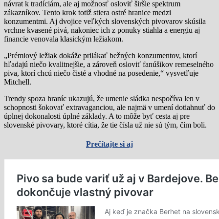
návrat k tradíciám, ale aj možnosť osloviť širšie spektrum
zákazníkov. Tento krok totiž stiera ostré hranice medzi
konzumentmi. Aj dvojice veľkých slovenských pivovarov skúsila
vrchne kvasené pivá, nakoniec ich z ponuky stiahla a energiu aj
financie venovala klasickým ležiakom.
„Prémiový ležiak dokáže prilákať bežných konzumentov, ktorí
hľadajú niečo kvalitnejšie, a zároveň osloviť fanúšikov remeselného
piva, ktorí chcú niečo čisté a vhodné na posedenie,“ vysvetľuje
Mitchell.
Trendy spoza hraníc ukazujú, že umenie sládka nespočíva len v
schopnosti šokovať extravaganciou, ale najmä v umení dotiahnuť do
úplnej dokonalosti úplné základy. A to môže byť cesta aj pre
slovenské pivovary, ktoré cítia, že tie čísla už nie sú tým, čím boli.
Prečítajte si aj