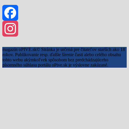
Facebook
Instagram
magazín oPIVE.sk© Stránka je určená pre čitateľov starších ako 18
rokov. Publikovanie resp. ďalšie šírenie časti alebo celého obsahu
tohto webu akýmkoľvek spôsobom bez predchádzajúceho
písomného súhlasu portálu oPive.sk je výslovne zakázané.