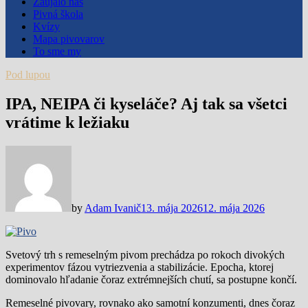
Zaujalo nás
Pivná škola
Kvízy
Mapa pivovarov
To sme my
Pod lupou
IPA, NEIPA či kyseláče? Aj tak sa všetci
vrátime k ležiaku
by
Adam Ivanič
13. mája 2026
12. mája 2026
Svetový trh s remeselným pivom prechádza po rokoch divokých
experimentov fázou vytriezvenia a stabilizácie. Epocha, ktorej
dominovalo hľadanie čoraz extrémnejších chutí, sa postupne končí.
Remeselné pivovary, rovnako ako samotní konzumenti, dnes čoraz