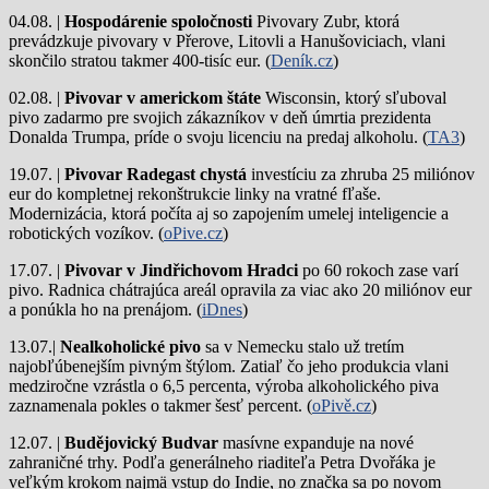
04.08. |
Hospodárenie spoločnosti
Pivovary Zubr, ktorá
prevádzkuje pivovary v Přerove, Litovli a Hanušoviciach, vlani
skončilo stratou takmer 400-tisíc eur. (
Deník.cz
)
02.08. |
Pivovar v americkom štáte
Wisconsin, ktorý sľuboval
pivo zadarmo pre svojich zákazníkov v deň úmrtia prezidenta
Donalda Trumpa, príde o svoju licenciu na predaj alkoholu. (
TA3
)
19.07. |
Pivovar Radegast chystá
investíciu za zhruba 25 miliónov
eur do kompletnej rekonštrukcie linky na vratné fľaše.
Modernizácia, ktorá počíta aj so zapojením umelej inteligencie a
robotických vozíkov. (
oPive.cz
)
17.07. |
Pivovar v Jindřichovom Hradci
po 60 rokoch zase varí
pivo.
Radnica chátrajúca areál opravila za viac ako 20 miliónov eur
a ponúkla ho na prenájom. (
iDnes
)
13.07.|
Nealkoholické pivo
sa v Nemecku stalo už tretím
najobľúbenejším pivným štýlom. Zatiaľ čo jeho produkcia vlani
medziročne vzrástla o 6,5 percenta, výroba alkoholického piva
zaznamenala pokles o takmer šesť percent. (
oPivě.cz
)
12.07. |
Budějovický Budvar
masívne expanduje na nové
zahraničné trhy. Podľa generálneho riaditeľa Petra Dvořáka je
veľkým krokom najmä vstup do Indie, no značka sa po novom