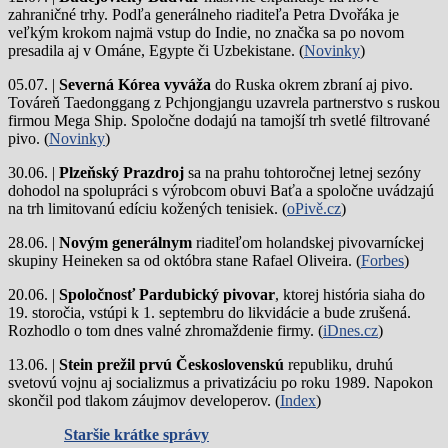
zahraničné trhy. Podľa generálneho riaditeľa Petra Dvořáka je
veľkým krokom najmä vstup do Indie, no značka sa po novom
presadila aj v Ománe, Egypte či Uzbekistane. (
Novinky
)
05.07. |
Severná Kórea vyváža
do Ruska okrem zbraní aj pivo.
Továreň Taedonggang z Pchjongjangu uzavrela partnerstvo s ruskou
firmou Mega Ship. Spoločne dodajú na tamojší trh svetlé filtrované
pivo. (
Novinky
)
30.06. |
Plzeňský Prazdroj
sa na prahu tohtoročnej letnej sezóny
dohodol na spolupráci s výrobcom obuvi Baťa a spoločne uvádzajú
na trh limitovanú edíciu kožených tenisiek. (
oPivě.cz
)
28.06. |
Novým generálnym
riaditeľom holandskej pivovarníckej
skupiny Heineken sa od októbra stane Rafael Oliveira. (
Forbes
)
20.06. |
Spoločnosť Pardubický pivovar
, ktorej história siaha do
19. storočia, vstúpi k 1. septembru do likvidácie a bude zrušená.
Rozhodlo o tom dnes valné zhromaždenie firmy. (
iDnes.cz
)
13.06. |
Stein prežil prvú Československú
republiku, druhú
svetovú vojnu aj socializmus a privatizáciu po roku 1989. Napokon
skončil pod tlakom záujmov developerov. (
Index
)
Staršie krátke správy