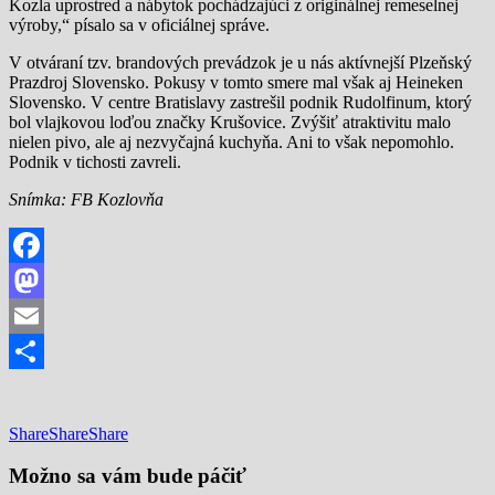
Kozla uprostred a nábytok pochádzajúci z originálnej remeselnej
výroby,“ písalo sa v oficiálnej správe.
V otváraní tzv. brandových prevádzok je u nás aktívnejší Plzeňský
Prazdroj Slovensko. Pokusy v tomto smere mal však aj Heineken
Slovensko. V centre Bratislavy zastrešil podnik Rudolfinum, ktorý
bol vlajkovou loďou značky Krušovice. Zvýšiť atraktivitu malo
nielen pivo, ale aj nezvyčajná kuchyňa. Ani to však nepomohlo.
Podnik v tichosti zavreli.
Snímka: FB Kozlovňa
Facebook
Mastodon
Email
Share
Share
Share
Share
Možno sa vám bude páčiť