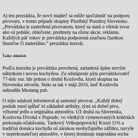
Aj ten prezrádza, že nový majiteľ sa môže spoľahnúť na podporu
pivovaru, v tomto prípade skupiny Plzeňský Prazdroj Slovensko.
„Prevádzka je zastrešená pivovarom, ktorý sa stará o všetok tovar
ako sú poháre, oblečenie, predmety na rôzne akcie, reklamu.
Každých päť rokov je prevádzka podporená značnou čiastkou
finančne či materiálne,“ prezrádza inzerát.
Ťažký chlebíček
Podľa inzerátu je prevádzka prerobená, zariadená úplne novým
nábytkom i novou kuchyňou. Za odstúpenie pýta prevádzkovateľ
77-tisíc eur. Ide pritom o druhú Kozlovňu, ktorú skupina na
Slovensku otvorila. Stalo sa tak v máji 2016, keď Kozlovňa
nahradila Mustang pub.
O tejto udalosti informoval aj samotný pivovar. „Každý dobrý
podnik musí spĺňať tri základné atribúty, tými sú dobré pivo,
výborné jedlo a originálna atmosféra. Už druhá na Slovenska,
Kozlovna Divoká v Poprade, vo všetkých vymenovaných kritériách
prekonala očakávania. Tankový Velkopopovický Kozel 11% a
tradičná domáca kuchyňa sú zárukou neobyčajného zážitku, navyše
v neprekonateľnej atmosfére, v ktorej dominuje majestátna socha