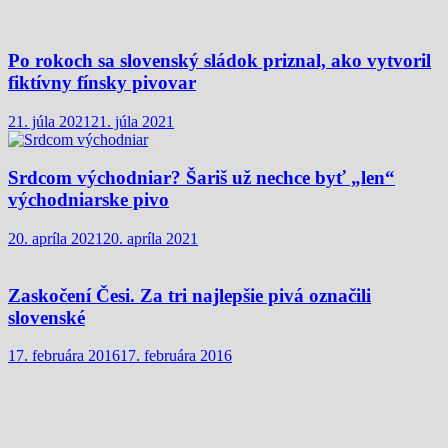
Po rokoch sa slovenský sládok priznal, ako vytvoril
fiktívny fínsky pivovar
21. júla 2021
21. júla 2021
Srdcom východniar? Šariš už nechce byť „len“
východniarske pivo
20. apríla 2021
20. apríla 2021
Zaskočení Česi. Za tri najlepšie pivá označili
slovenské
17. februára 2016
17. februára 2016