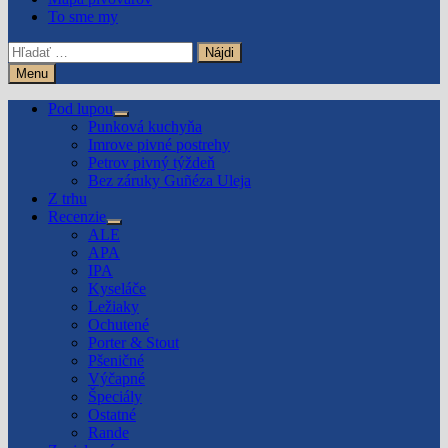
To sme my
Hľadať:
Menu
Pod lupou
Show
Punková kuchyňa
sub
Imrove pivné postrehy
menu
Petrov pivný týždeň
Bez záruky Guñéza Uleja
Z trhu
Recenzie
Show
ALE
sub
APA
menu
IPA
Kyseláče
Ležiaky
Ochutené
Porter & Stout
Pšeničné
Výčapné
Špeciály
Ostatné
Rande