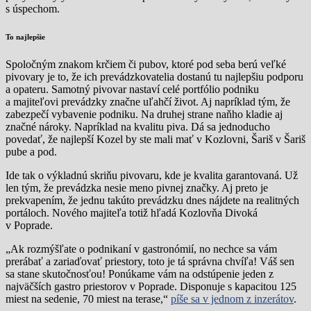
s úspechom.
To najlepšie
Spoločným znakom krčiem či pubov, ktoré pod seba berú veľké
pivovary je to, že ich prevádzkovatelia dostanú tu najlepšiu podporu
a opateru. Samotný pivovar nastaví celé portfólio podniku
a majiteľovi prevádzky značne uľahčí život. Aj napríklad tým, že
zabezpečí vybavenie podniku. Na druhej strane naňho kladie aj
značné nároky. Napríklad na kvalitu piva. Dá sa jednoducho
povedať, že najlepší Kozel by ste mali mať v Kozlovni, Šariš v Šariš
pube a pod.
Ide tak o výkladnú skriňu pivovaru, kde je kvalita garantovaná. Už
len tým, že prevádzka nesie meno pivnej značky. Aj preto je
prekvapením, že jednu takúto prevádzku dnes nájdete na realitných
portáloch. Nového majiteľa totiž hľadá Kozlovňa Divoká
v Poprade.
„Ak rozmýšľate o podnikaní v gastronómií, no nechce sa vám
prerábať a zariaďovať priestory, toto je tá správna chvíľa! Váš sen
sa stane skutočnosťou! Ponúkame vám na odstúpenie jeden z
najväčších gastro priestorov v Poprade. Disponuje s kapacitou 125
miest na sedenie, 70 miest na terase,“
píše sa v jednom z inzerátov
.