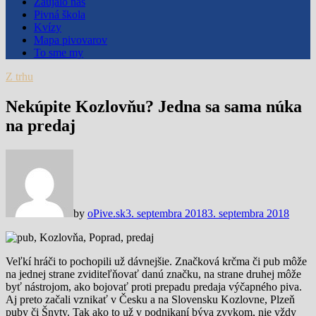
Zaujalo nás
Pivná škola
Kvízy
Mapa pivovarov
To sme my
Z trhu
Nekúpite Kozlovňu? Jedna sa sama núka
na predaj
by
oPive.sk
3. septembra 2018
3. septembra 2018
Veľkí hráči to pochopili už dávnejšie. Značková krčma či pub môže
na jednej strane zviditeľňovať danú značku, na strane druhej môže
byť nástrojom, ako bojovať proti prepadu predaja výčapného piva.
Aj preto začali vznikať v Česku a na Slovensku Kozlovne, Plzeň
puby či Šnyty. Tak ako to už v podnikaní býva zvykom, nie vždy