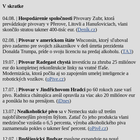
V skratke
04.08. |
Hospodárenie spoločnosti
Pivovary Zubr, ktorá
prevádzkuje pivovary v Přerove, Litovli a Hanušoviciach, vlani
skončilo stratou takmer 400-tisíc eur. (
Deník.cz
)
02.08. |
Pivovar v americkom štáte
Wisconsin, ktorý sľuboval
pivo zadarmo pre svojich zákazníkov v deň úmrtia prezidenta
Donalda Trumpa, príde o svoju licenciu na predaj alkoholu. (
TA3
)
19.07. |
Pivovar Radegast chystá
investíciu za zhruba 25 miliónov
eur do kompletnej rekonštrukcie linky na vratné fľaše.
Modernizácia, ktorá počíta aj so zapojením umelej inteligencie a
robotických vozíkov. (
oPive.cz
)
17.07. |
Pivovar v Jindřichovom Hradci
po 60 rokoch zase varí
pivo.
Radnica chátrajúca areál opravila za viac ako 20 miliónov eur
a ponúkla ho na prenájom. (
iDnes
)
13.07.|
Nealkoholické pivo
sa v Nemecku stalo už tretím
najobľúbenejším pivným štýlom. Zatiaľ čo jeho produkcia vlani
medziročne vzrástla o 6,5 percenta, výroba alkoholického piva
zaznamenala pokles o takmer šesť percent. (
oPivě.cz
)
12.07. |
Budějovický Budvar
masívne expanduje na nové