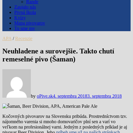
Rande
Zaujalo nás
Pivná škola
Kvízy
Mapa pivovarov
To sme my
APA
/
Recenzie
Neuhladene a surovejšie. Takto chutí
remeselné pivo (Šaman)
by
oPive.sk
4. septembra 2018
3. septembra 2018
Kočovných pivovarov na Slovensku pribúda. Prostredníctvom tzv.
nájomného varenia si mnoho domovaričov plní sen a varí vo
veľkom na profesionálnej varni. Jedným z posledných príklad je aj
pivovar Beer Division. Jeho
príbeh sme už na našich stránkach