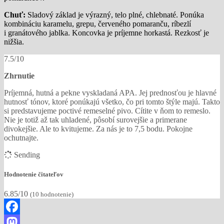
Chuť:
Sladový základ je výrazný, telo plné, chlebnaté. Ponúka
kombináciu karamelu, grepu, červeného pomaranču, ríbezlí
i granátového jablka. Koncovka je príjemne horkastá. Rezkosť je
nižšia.
7.5/10
Zhrnutie
Príjemná, hutná a pekne vyskladaná APA. Jej prednosťou je hlavné
hutnosť tónov, ktoré ponúkajú všetko, čo pri tomto štýle majú. Takto
si predstavujeme poctivé remeselné pivo. Cítite v ňom to remeslo.
Nie je totiž až tak uhladené, pôsobí surovejšie a primerane
divokejšie. Ale to kvitujeme. Za nás je to 7,5 bodu. Pokojne
ochutnajte.
Sending
Hodnotenie čitateľov
6.85/10
(
10
hodnotenie)
Facebook