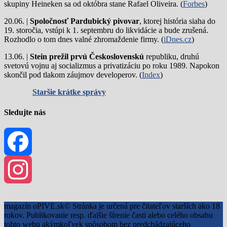
skupiny Heineken sa od októbra stane Rafael Oliveira. (
Forbes
)
20.06. |
Spoločnosť Pardubický pivovar
, ktorej história siaha do
19. storočia, vstúpi k 1. septembru do likvidácie a bude zrušená.
Rozhodlo o tom dnes valné zhromaždenie firmy. (
iDnes.cz
)
13.06. |
Stein prežil prvú Československú
republiku, druhú
svetovú vojnu aj socializmus a privatizáciu po roku 1989. Napokon
skončil pod tlakom záujmov developerov. (
Index
)
Staršie krátke správy
Sledujte nás
Facebook
Instagram
magazín oPIVE.sk© Stránka je určená pre čitateľov starších ako 18
rokov. Publikovanie resp. ďalšie šírenie časti alebo celého obsahu
tohto webu akýmkoľvek spôsobom bez predchádzajúceho