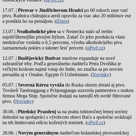
17.07. |
Pivovar v Jindřichovom Hradci
po 60 rokoch zase varí
pivo.
Radnica chátrajúca areál opravila za viac ako 20 miliónov eur
a ponúkla ho na prenájom. (
iDnes
)
13.07.|
Nealkoholické pivo
sa v Nemecku stalo už tretím
najobľúbenejším pivným štýlom. Zatiaľ čo jeho produkcia vlani
medziročne vzrástla o 6,5 percenta, výroba alkoholického piva
zaznamenala pokles o takmer šesť percent. (
oPivě.cz
)
12.07. |
Budějovický Budvar
masívne expanduje na nové
zahraničné trhy. Podľa generálneho riaditeľa Petra Dvořáka je
veľkým krokom najmä vstup do Indie, no značka sa po novom
presadila aj v Ománe, Egypte či Uzbekistane. (
Novinky
)
05.07. |
Severná Kórea vyváža
do Ruska okrem zbraní aj pivo.
Továreň Taedonggang z Pchjongjangu uzavrela partnerstvo s ruskou
firmou Mega Ship. Spoločne dodajú na tamojší trh svetlé filtrované
pivo. (
Novinky
)
30.06. |
Plzeňský Prazdroj
sa na prahu tohtoročnej letnej sezóny
dohodol na spolupráci s výrobcom obuvi Baťa a spoločne uvádzajú
na trh limitovanú edíciu kožených tenisiek. (
oPivě.cz
)
28.06. |
Novým generálnym
riaditeľom holandskej pivovarníckej