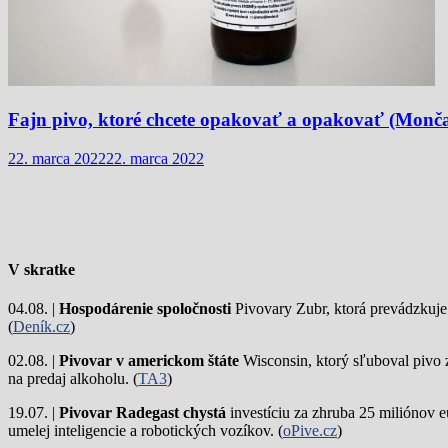
Fajn pivo, ktoré chcete opakovať a opakovať (Monča
22. marca 2022
22. marca 2022
V skratke
04.08. |
Hospodárenie spoločnosti
Pivovary Zubr, ktorá prevádzkuje p
(
Deník.cz
)
02.08. |
Pivovar v americkom štáte
Wisconsin, ktorý sľuboval pivo 
na predaj alkoholu. (
TA3
)
19.07. |
Pivovar Radegast chystá
investíciu za zhruba 25 miliónov e
umelej inteligencie a robotických vozíkov. (
oPive.cz
)