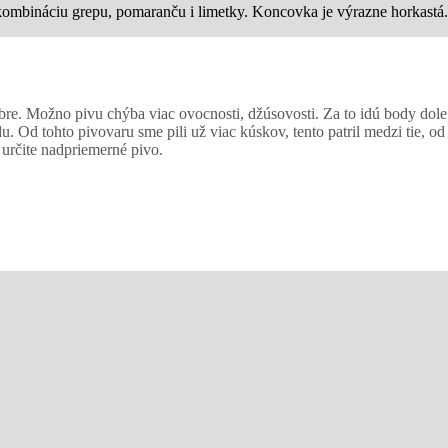
 kombináciu grepu, pomaranču i limetky. Koncovka je výrazne horkastá.
re. Možno pivu chýba viac ovocnosti, džúsovosti. Za to idú body dole
. Od tohto pivovaru sme pili už viac kúskov, tento patril medzi tie, o
 určite nadpriemerné pivo.