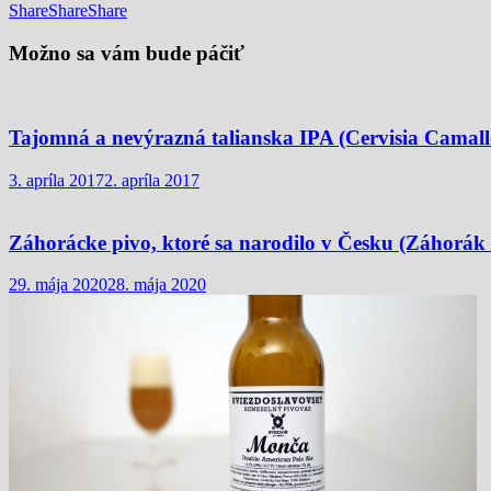
Share
Share
Share
Možno sa vám bude páčiť
Tajomná a nevýrazná talianska IPA (Cervisia Camall
3. apríla 2017
2. apríla 2017
Záhorácke pivo, ktoré sa narodilo v Česku (Záhorák 
29. mája 2020
28. mája 2020