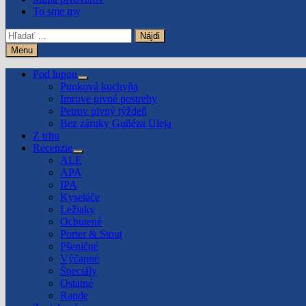
To sme my
Hľadať:
Menu
Pod lupou
Show
Punková kuchyňa
sub
Imrove pivné postrehy
menu
Petrov pivný týždeň
Bez záruky Guñéza Uleja
Z trhu
Recenzie
Show
ALE
sub
APA
menu
IPA
Kyseláče
Ležiaky
Ochutené
Porter & Stout
Pšeničné
Výčapné
Špeciály
Ostatné
Rande