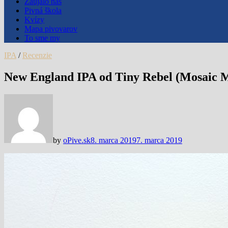
Zaujalo nás
Pivná škola
Kvízy
Mapa pivovarov
To sme my
IPA
/
Recenzie
New England IPA od Tiny Rebel (Mosaic M
by
oPive.sk
8. marca 2019
7. marca 2019