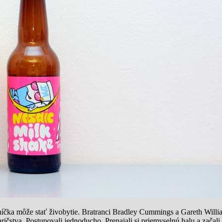
níčka môže stať živobytie. Bratranci Bradley Cummings a Gareth Willi
stva. Postupovali jednoducho. Prenajali si priemyselnú halu a začali v