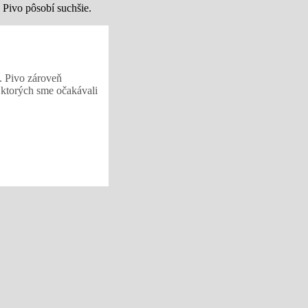
 Pivo pôsobí suchšie.
. Pivo zároveň
d ktorých sme očakávali