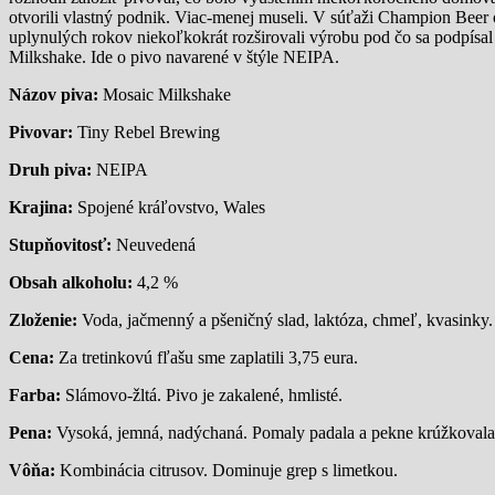
otvorili vlastný podnik. Viac-menej museli. V súťaži Champion Beer o
uplynulých rokov niekoľkokrát rozširovali výrobu pod čo sa podpísa
Milkshake. Ide o pivo navarené v štýle NEIPA.
Názov piva:
Mosaic Milkshake
Pivovar:
Tiny Rebel Brewing
Druh piva:
NEIPA
Krajina:
Spojené kráľovstvo, Wales
Stupňovitosť:
Neuvedená
Obsah alkoholu:
4,2 %
Zloženie:
Voda, jačmenný a pšeničný slad, laktóza, chmeľ, kvasinky.
Cena:
Za tretinkovú fľašu sme zaplatili 3,75 eura.
Farba:
Slámovo-žltá. Pivo je zakalené, hmlisté.
Pena:
Vysoká, jemná, nadýchaná. Pomaly padala a pekne krúžkovala
Vôňa:
Kombinácia citrusov. Dominuje grep s limetkou.