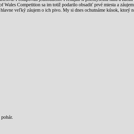
f Wales Competition sa im totiž podarilo obsadiť prvé miesta a záujem 
l hlavne veľký záujem o ich pivo. My si dnes ochutnáme kúsok, ktorý 
 pohár.