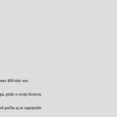
mer 400-tisíc eur.
a, príde o svoju licenciu
rá počíta aj so zapojením