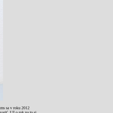
ams sa v roku 2012
ariť. Už o rok na to si