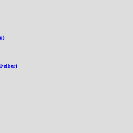
o)
Felber)