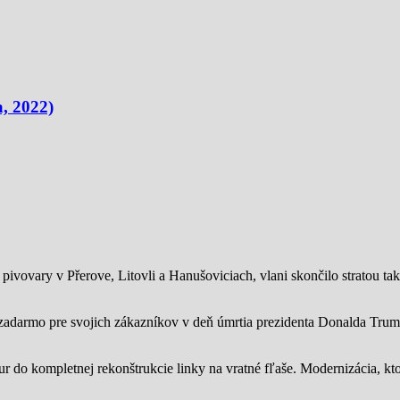
, 2022)
ivovary v Přerove, Litovli a Hanušoviciach, vlani skončilo stratou tak
zadarmo pre svojich zákazníkov v deň úmrtia prezidenta Donalda Trump
ur do kompletnej rekonštrukcie linky na vratné fľaše. Modernizácia, kto