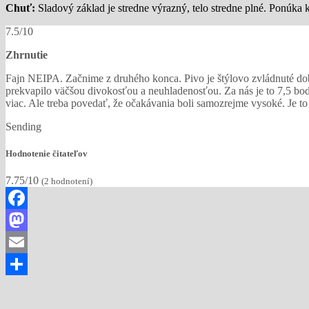
Chuť:
Sladový základ je stredne výrazný, telo stredne plné. Ponúka
7.5/10
Zhrnutie
Fajn NEIPA. Začnime z druhého konca. Pivo je štýlovo zvládnuté dob
prekvapilo väčšou divokosťou a neuhladenosťou. Za nás je to 7,5 bodu
viac. Ale treba povedať, že očakávania boli samozrejme vysoké. Je to
Sending
Hodnotenie čitateľov
7.75/10
(
2
hodnotení)
Facebook
Mastodon
Email
Share