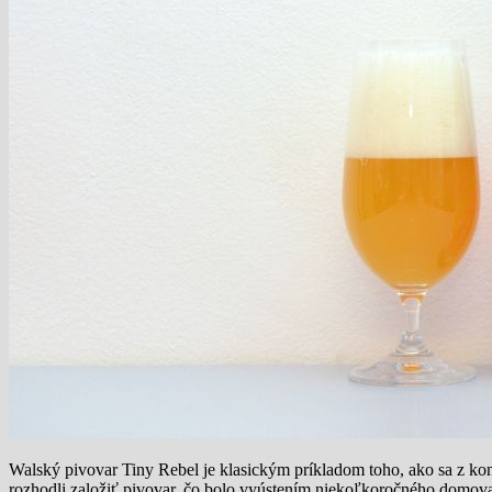
Walský pivovar Tiny Rebel je klasickým príkladom toho, ako sa z ko
rozhodli založiť pivovar, čo bolo vyústením niekoľkoročného domovarič