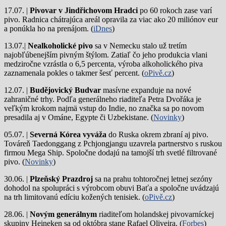
17.07. |
Pivovar v Jindřichovom Hradci
po 60 rokoch zase varí
pivo.
Radnica chátrajúca areál opravila za viac ako 20 miliónov eur
a ponúkla ho na prenájom. (
iDnes
)
13.07.|
Nealkoholické pivo
sa v Nemecku stalo už tretím
najobľúbenejším pivným štýlom. Zatiaľ čo jeho produkcia vlani
medziročne vzrástla o 6,5 percenta, výroba alkoholického piva
zaznamenala pokles o takmer šesť percent. (
oPivě.cz
)
12.07. |
Budějovický Budvar
masívne expanduje na nové
zahraničné trhy. Podľa generálneho riaditeľa Petra Dvořáka je
veľkým krokom najmä vstup do Indie, no značka sa po novom
presadila aj v Ománe, Egypte či Uzbekistane. (
Novinky
)
05.07. |
Severná Kórea vyváža
do Ruska okrem zbraní aj pivo.
Továreň Taedonggang z Pchjongjangu uzavrela partnerstvo s ruskou
firmou Mega Ship. Spoločne dodajú na tamojší trh svetlé filtrované
pivo. (
Novinky
)
30.06. |
Plzeňský Prazdroj
sa na prahu tohtoročnej letnej sezóny
dohodol na spolupráci s výrobcom obuvi Baťa a spoločne uvádzajú
na trh limitovanú edíciu kožených tenisiek. (
oPivě.cz
)
28.06. |
Novým generálnym
riaditeľom holandskej pivovarníckej
skupiny Heineken sa od októbra stane Rafael Oliveira. (
Forbes
)