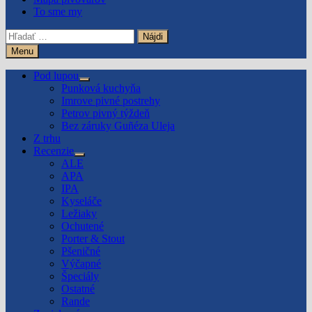
To sme my
Hľadať:
Menu
Pod lupou
Show
Punková kuchyňa
sub
Imrove pivné postrehy
menu
Petrov pivný týždeň
Bez záruky Guñéza Uleja
Z trhu
Recenzie
Show
ALE
sub
APA
menu
IPA
Kyseláče
Ležiaky
Ochutené
Porter & Stout
Pšeničné
Výčapné
Špeciály
Ostatné
Rande