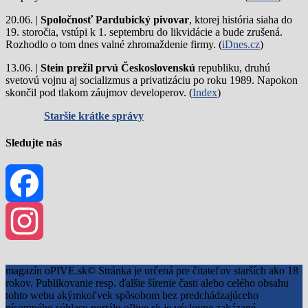
20.06. |
Spoločnosť Pardubický pivovar
, ktorej história siaha do
19. storočia, vstúpi k 1. septembru do likvidácie a bude zrušená.
Rozhodlo o tom dnes valné zhromaždenie firmy. (
iDnes.cz
)
13.06. |
Stein prežil prvú Československú
republiku, druhú
svetovú vojnu aj socializmus a privatizáciu po roku 1989. Napokon
skončil pod tlakom záujmov developerov. (
Index
)
Staršie krátke správy
Sledujte nás
Facebook
Instagram
magazín oPIVE.sk© Stránka je určená pre čitateľov starších ako 18
rokov. Publikovanie resp. ďalšie šírenie časti alebo celého obsahu
tohto webu akýmkoľvek spôsobom bez predchádzajúceho
písomného súhlasu portálu oPive.sk je výslovne zakázané.