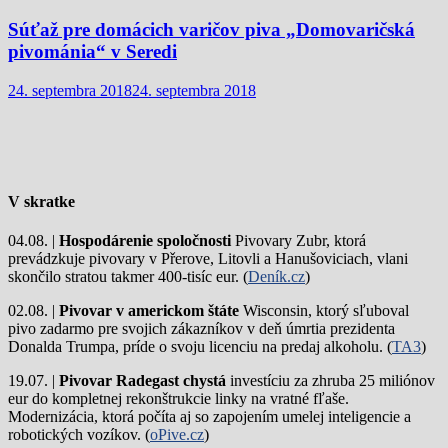
Súťaž pre domácich varičov piva „Domovaričská
pivománia“ v Seredi
24. septembra 2018
24. septembra 2018
V skratke
04.08. |
Hospodárenie spoločnosti
Pivovary Zubr, ktorá
prevádzkuje pivovary v Přerove, Litovli a Hanušoviciach, vlani
skončilo stratou takmer 400-tisíc eur. (
Deník.cz
)
02.08. |
Pivovar v americkom štáte
Wisconsin, ktorý sľuboval
pivo zadarmo pre svojich zákazníkov v deň úmrtia prezidenta
Donalda Trumpa, príde o svoju licenciu na predaj alkoholu. (
TA3
)
19.07. |
Pivovar Radegast chystá
investíciu za zhruba 25 miliónov
eur do kompletnej rekonštrukcie linky na vratné fľaše.
Modernizácia, ktorá počíta aj so zapojením umelej inteligencie a
robotických vozíkov. (
oPive.cz
)