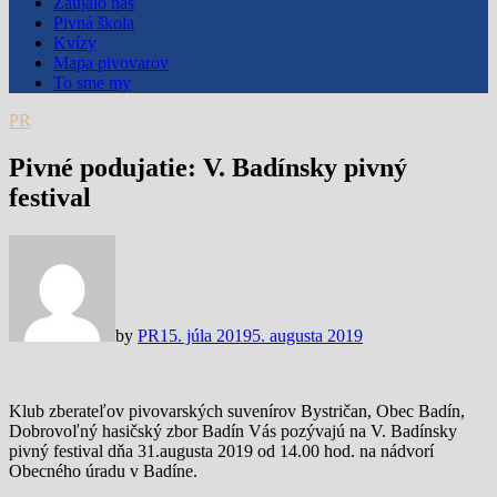
Zaujalo nás
Pivná škola
Kvízy
Mapa pivovarov
To sme my
PR
Pivné podujatie: V. Badínsky pivný
festival
by
PR
15. júla 2019
5. augusta 2019
Klub zberateľov pivovarských suvenírov Bystričan, Obec Badín,
Dobrovoľný hasičský zbor Badín Vás pozývajú na V. Badínsky
pivný festival dňa 31.augusta 2019 od 14.00 hod. na nádvorí
Obecného úradu v Badíne.