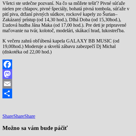
Všetci ste srdečne pozvaní. Na čo sa môžete tešiť? Pivné súťaže
nielen pre chlapov, pivné špeciály, bohatá pivná tombola, súťaže v
pití piva, držaní pivných súdkov, rockové kapely zo Šurian–
Zakázaný prístup (od 14,30 hod.), Dlhá Doba (od 15,30hod.),
Ľudová hudba Jána Maka (od 17,00 hod.). Pre deti je pripravené
maľovanie na tvár, kolotoč, modelári, skákací hrad, lukostreľba.
K večeru zahrá obľúbená kapela GALAXY BB MUSIC (od
19,00hod.) Moderuje a skvelú zábavu zabezpečí Dj Michal
(diskotéka od 22,00 hod.)
Facebook
Mastodon
Email
Share
Share
Share
Share
Možno sa vám bude páčiť