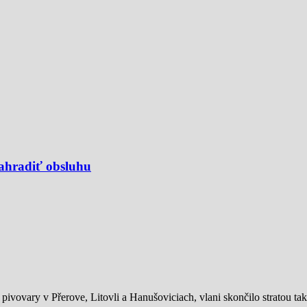
ahradiť obsluhu
ivovary v Přerove, Litovli a Hanušoviciach, vlani skončilo stratou tak