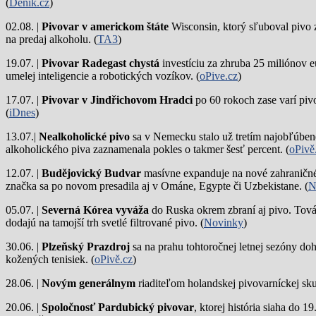
(
Deník.cz
)
02.08. |
Pivovar v americkom štáte
Wisconsin, ktorý sľuboval pivo 
na predaj alkoholu. (
TA3
)
19.07. |
Pivovar Radegast chystá
investíciu za zhruba 25 miliónov e
umelej inteligencie a robotických vozíkov. (
oPive.cz
)
17.07. |
Pivovar v Jindřichovom Hradci
po 60 rokoch zase varí piv
(
iDnes
)
13.07.|
Nealkoholické pivo
sa v Nemecku stalo už tretím najobľúbene
alkoholického piva zaznamenala pokles o takmer šesť percent. (
oPivě
12.07. |
Budějovický Budvar
masívne expanduje na nové zahraničné 
značka sa po novom presadila aj v Ománe, Egypte či Uzbekistane. (
N
05.07. |
Severná Kórea vyváža
do Ruska okrem zbraní aj pivo. Tová
dodajú na tamojší trh svetlé filtrované pivo. (
Novinky
)
30.06. |
Plzeňský Prazdroj
sa na prahu tohtoročnej letnej sezóny do
kožených tenisiek. (
oPivě.cz
)
28.06. |
Novým generálnym
riaditeľom holandskej pivovarníckej sku
20.06. |
Spoločnosť Pardubický pivovar
, ktorej história siaha do 