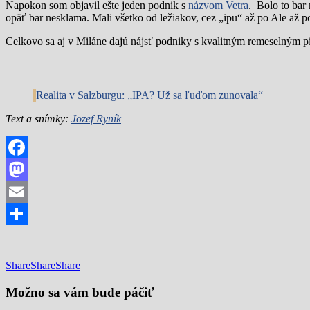
Napokon som objavil ešte jeden podnik s
názvom Vetra
. Bolo to bar
opäť bar nesklama. Mali všetko od ležiakov, cez „ipu“ až po Ale až 
Celkovo sa aj v Miláne dajú nájsť podniky s kvalitným remeselným pivo
Realita v Salzburgu: „IPA? Už sa ľuďom zunovala“
Text a snímky:
Jozef Ryník
Facebook
Mastodon
Email
Share
Share
Share
Share
Možno sa vám bude páčiť