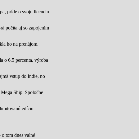
a, príde o svoju licenciu
rá počíta aj so zapojením
úkla ho na prenájom.
a o 6,5 percenta, výroba
jmä vstup do Indie, no
u Mega Ship. Spoločne
limitovanú edíciu
lo o tom dnes valné