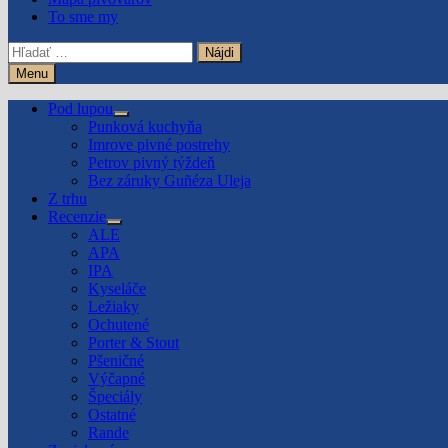
To sme my
Hľadať:
Menu
Pod lupou
Show
Punková kuchyňa
sub
Imrove pivné postrehy
menu
Petrov pivný týždeň
Bez záruky Guñéza Uleja
Z trhu
Recenzie
Show
ALE
sub
APA
menu
IPA
Kyseláče
Ležiaky
Ochutené
Porter & Stout
Pšeničné
Výčapné
Špeciály
Ostatné
Rande