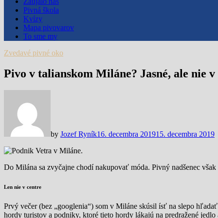
Zaujalo nás
Pivná škola
Kvízy
Mapa pivovarov
To sme my
Zvedavé pivné oko
Pivo v talianskom Miláne? Jasné, ale nie 
by
Jozef Ryník
16. decembra 2019
15. decembra 2019
Do Milána sa zvyčajne chodí nakupovať móda. Pivný nadšenec však rad
Len nie v centre
Prvý večer (bez „googlenia“) som v Miláne skúsil ísť na slepo hľadať
hordy turistov a podniky, ktoré tieto hordy lákajú na predražené jedl