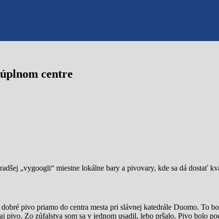
v úplnom centre
šej „vygoogli“ miestne lokálne bary a pivovary, kde sa dá dostať kva
 dobré pivo priamo do centra mesta pri slávnej katedrále Duomo. To bo
o aj pivo. Zo zúfalstva som sa v jednom usadil, lebo pršalo. Pivo bolo 