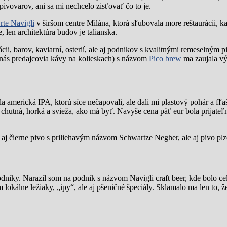
ivovarov, ani sa mi nechcelo zisťovať čo to je.
vrte Navigli
v širšom centre Milána, ktorá sľubovala more reštaurácii, ka
, len architektúra budov je talianska.
cii, barov, kaviarní, osterií, ale aj podnikov s kvalitnými remeselným pi
 nás predajcovia kávy na kolieskach) s názvom
Pico brew
ma zaujala vý
 americká IPA, ktorú síce nečapovali, ale dali mi plastový pohár a fľa
 chutná, horká a svieža, ako má byť. Navyše cena päť eur bola prijateľ
 aj čierne pivo s priliehavým názvom Schwartze Negher, ale aj pivo pl
dniky. Narazil som na podnik s názvom Navigli craft beer, kde bolo c
lokálne ležiaky, „ipy“, ale aj pšeničné špeciály. Sklamalo ma len to, ž