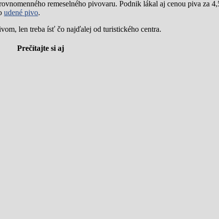
 rovnomenného remeselného pivovaru. Podnik lákal aj cenou piva za 4,5
po
udené pivo
.
m, len treba ísť čo najďalej od turistického centra.
Prečítajte si aj