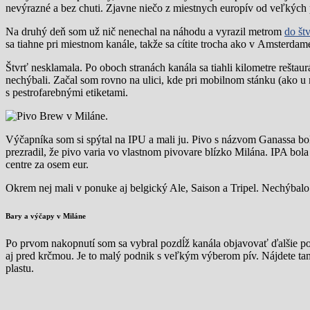
nevýrazné a bez chuti. Zjavne niečo z miestnych europív od veľkých p
Na druhý deň som už nič nenechal na náhodu a vyrazil metrom
do št
sa tiahne pri miestnom kanále, takže sa cítite trocha ako v Amsterdame
Štvrť nesklamala. Po oboch stranách kanála sa tiahli kilometre reštaurá
nechýbali. Začal som rovno na ulici, kde pri mobilnom stánku (ako u
s pestrofarebnými etiketami.
Výčapníka som si spýtal na IPU a mali ju. Pivo s názvom Ganassa bola
prezradil, že pivo varia vo vlastnom pivovare blízko Milána. IPA bola
centre za osem eur.
Okrem nej mali v ponuke aj belgický Ale, Saison a Tripel. Nechýbalo
Bary a výčapy v Miláne
Po prvom nakopnutí som sa vybral pozdĺž kanála objavovať ďalšie po
aj pred krčmou. Je to malý podnik s veľkým výberom pív. Nájdete tam 
plastu.