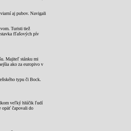
viarní aj pubov. Navigali
vom. Turisti tiež
stavka fľašových pív
šu. Majiteľ stánku mi
nejšia ako za europivo v
zeňského typu či Bock.
elkom veľký hlúčik ľudí
e opäť čapovali do