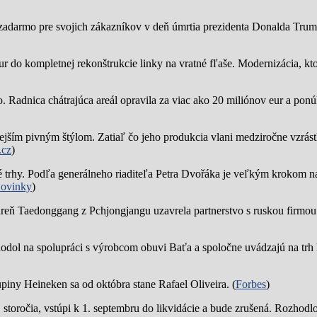
zadarmo pre svojich zákazníkov v deň úmrtia prezidenta Donalda Trump
ur do kompletnej rekonštrukcie linky na vratné fľaše. Modernizácia, kto
o.
Radnica chátrajúca areál opravila za viac ako 20 miliónov eur a pon
jším pivným štýlom. Zatiaľ čo jeho produkcia vlani medziročne vzrástl
.cz
)
trhy. Podľa generálneho riaditeľa Petra Dvořáka je veľkým krokom na
ovinky
)
reň Taedonggang z Pchjongjangu uzavrela partnerstvo s ruskou firmo
hodol na spolupráci s výrobcom obuvi Baťa a spoločne uvádzajú na trh 
piny Heineken sa od októbra stane Rafael Oliveira. (
Forbes
)
19. storočia, vstúpi k 1. septembru do likvidácie a bude zrušená. Rozhod