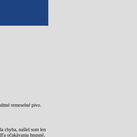
litné remeselné pivo.
la chyba, našiel som len
podľa očakávania hnusné,