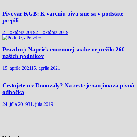
Pivovar KGB: K vareniu piva sme sa v podstate
prepili
21. októbra 2019
21. októbra 2019
Prazdroj: Napriek enormnej snahe neprežilo 260
našich podnikov
15. apríla 2021
15. apríla 2021
Cestujete cez Donovaly? Na ceste je zaujímavá pivná
odbočka
24. júla 2019
31. júla 2019