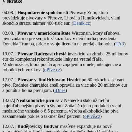
V skratke
04.08. |
Hospodárenie spoločnosti
Pivovary Zubr, ktorá
prevádzkuje pivovary v Přerove, Litovli a Hanušoviciach, vlani
skončilo stratou takmer 400-tisíc eur. (
Deník.cz
)
02.08. |
Pivovar v americkom štáte
Wisconsin, ktorý sľuboval
pivo zadarmo pre svojich zákazníkov v deň úmrtia prezidenta
Donalda Trumpa, príde o svoju licenciu na predaj alkoholu. (
TA3
)
19.07. |
Pivovar Radegast chystá
investíciu za zhruba 25 miliónov
eur do kompletnej rekonštrukcie linky na vratné fľaše.
Modernizácia, ktorá počíta aj so zapojením umelej inteligencie a
robotických vozíkov. (
oPive.cz
)
17.07. |
Pivovar v Jindřichovom Hradci
po 60 rokoch zase varí
pivo.
Radnica chátrajúca areál opravila za viac ako 20 miliónov eur
a ponúkla ho na prenájom. (
iDnes
)
13.07.|
Nealkoholické pivo
sa v Nemecku stalo už tretím
najobľúbenejším pivným štýlom. Zatiaľ čo jeho produkcia vlani
medziročne vzrástla o 6,5 percenta, výroba alkoholického piva
zaznamenala pokles o takmer šesť percent. (
oPivě.cz
)
12.07. |
Budějovický Budvar
masívne expanduje na nové
zahraničné trhy. Podľa generálneho riaditeľa Petra Dvořáka je