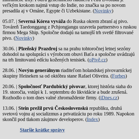
veľkým krokom najmä vstup do Indie, no značka sa po novom
presadila aj v Ománe, Egypte či Uzbekistane. (
Novinky
)
05.07. |
Severná Kórea vyváža
do Ruska okrem zbraní aj pivo.
Továreň Taedonggang z Pchjongjangu uzavrela partnerstvo s ruskou
firmou Mega Ship. Spoločne dodajú na tamojší trh svetlé filtrované
pivo. (
Novinky
)
30.06. |
Plzeňský Prazdroj
sa na prahu tohtoročnej letnej sezóny
dohodol na spolupráci s výrobcom obuvi Baťa a spoločne uvádzajú
na trh limitovanú edíciu kožených tenisiek. (
oPivě.cz
)
28.06. |
Novým generálnym
riaditeľom holandskej pivovarníckej
skupiny Heineken sa od októbra stane Rafael Oliveira. (
Forbes
)
20.06. |
Spoločnosť Pardubický pivovar
, ktorej história siaha do
19. storočia, vstúpi k 1. septembru do likvidácie a bude zrušená.
Rozhodlo o tom dnes valné zhromaždenie firmy. (
iDnes.cz
)
13.06. |
Stein prežil prvú Československú
republiku, druhú
svetovú vojnu aj socializmus a privatizáciu po roku 1989. Napokon
skončil pod tlakom záujmov developerov. (
Index
)
Staršie krátke správy