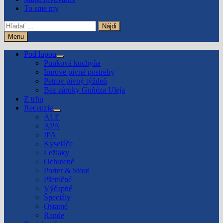
To sme my
Hľadať:
Menu
Pod lupou
Show
Punková kuchyňa
sub
Imrove pivné postrehy
menu
Petrov pivný týždeň
Bez záruky Guñéza Uleja
Z trhu
Recenzie
Show
ALE
sub
APA
menu
IPA
Kyseláče
Ležiaky
Ochutené
Porter & Stout
Pšeničné
Výčapné
Špeciály
Ostatné
Rande