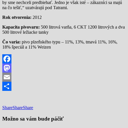
by sme nechceli predbiehať. Jedno je však isté – zákazníci sa majú
na čo tešiť,“ uzatvárajú pod Tatrami.
Rok otvorenia:
2012
Kapacita pivovaru:
500 litrová varňa, 6 CKT 1200 litrových a dva
500 litrové ležiacke tanky
Čo varia:
pivo plzeňského typu – 11%, 13%, tmavá 11%, 16%,
18% špeciál a 11% Weizen
Facebook
Mastodon
Email
Share
Share
Share
Share
Možno sa vám bude páčiť