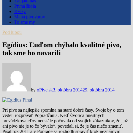
Zaujalo nás
Pivná škola
Kvízy
Mapa pivovarov
To sme my
Pod lupou
Egídius: Ľuďom chýbalo kvalitné pivo,
tak sme ho navarili
by
oPive.sk
3. októbra 2014
29. októbra 2014
Pri pive sa najlepšie spomína na staré dobré časy. Svoje by o tom
vedeli rozprávať Popradčania. Keď štvorica miestnych
prevádzkovateľov neustále počúvala od svojich zákazníkov, že „už
ani pivo nie je to čo bývalo“, povedali si, že je čas niečo zmeniť.
Písal rok 2011 a v Poprade sa rozhodli spraviť krok neznámym