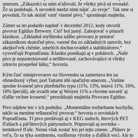
smerom. „Zákazníci sa nám sťažovali, že všetky pivá sú rovnaké.
Že sa podobajú. A nevedeli medzi nimi nájsť „to svoje“. Tak sme si
povedali, čo tak skúsiť variť vlastné pivo,“ spomínajú majitelia.
Zámer sa im podarilo naplniť v decembri 2012, kedy otvorili
pivovar Egídius Brewery. Cieľ bol jasný. Zabojovať o priazeň
klasikou. „Základná myšlienka nášho pivovaru je priniesť
zákazníkom skutočné pivo, varené iba zo základných surovín, bez
akejkoľvek chémie, umelých dochucovadiel a stabilizátorov,“
vysvetľujú Popradčania. Klasiku ponúkajú aj v pohároch. „Naše
pivo je nepasterizované a nefiltrované, zachovávajúce si všetky
zdraviu prospešné látky,“ hovoria.
Kým časť minipivovarov na Slovensku sa zameriava len na
obmedzený výber, pod Tatrami idú opačným smerom. „Varíme
spodne kvasené piva plzeňského typu (11%, 13%, tmavá 11%, 16%,
18% špeciál), ale uvarili sme aj Weizen 11% a chceme navariť aj
ďalšie vrchne kvasené,“ prezrádzajú majitelia Pivovaru Egídius.
Pivo nájdete len v ich podniku. „Momentálne rozbiehame kuchyňu,
takže sa meníme reštauračný pivovar,“ hovoria o novinkách
Popradčania. Tí pivo predávajú aj v KEG sudoch, litrových PET
fľašiach a päťlitrových pártysudoch. Pripravujú aj novinku –
tretinkové fľaše. Nemá však zostať len pri tejto zmene. „Plánov je
veľa, čo sa týka sortimentu, rozšírenia výroby a ďalších vecí. Ale to