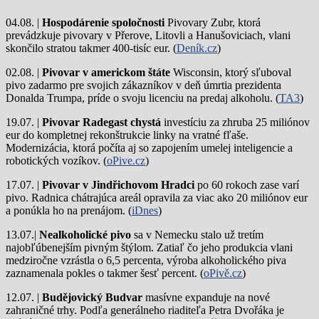
04.08. |
Hospodárenie spoločnosti
Pivovary Zubr, ktorá
prevádzkuje pivovary v Přerove, Litovli a Hanušoviciach, vlani
skončilo stratou takmer 400-tisíc eur. (
Deník.cz
)
02.08. |
Pivovar v americkom štáte
Wisconsin, ktorý sľuboval
pivo zadarmo pre svojich zákazníkov v deň úmrtia prezidenta
Donalda Trumpa, príde o svoju licenciu na predaj alkoholu. (
TA3
)
19.07. |
Pivovar Radegast chystá
investíciu za zhruba 25 miliónov
eur do kompletnej rekonštrukcie linky na vratné fľaše.
Modernizácia, ktorá počíta aj so zapojením umelej inteligencie a
robotických vozíkov. (
oPive.cz
)
17.07. |
Pivovar v Jindřichovom Hradci
po 60 rokoch zase varí
pivo.
Radnica chátrajúca areál opravila za viac ako 20 miliónov eur
a ponúkla ho na prenájom. (
iDnes
)
13.07.|
Nealkoholické pivo
sa v Nemecku stalo už tretím
najobľúbenejším pivným štýlom. Zatiaľ čo jeho produkcia vlani
medziročne vzrástla o 6,5 percenta, výroba alkoholického piva
zaznamenala pokles o takmer šesť percent. (
oPivě.cz
)
12.07. |
Budějovický Budvar
masívne expanduje na nové
zahraničné trhy. Podľa generálneho riaditeľa Petra Dvořáka je