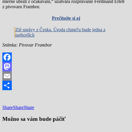
mierne ubrali z očakávaní,“ uzatvára rozprávanie Ferdinand Ertelt
z pivovaru Frambor.
Prečítajte si aj
Zlé správy z Česka. Úroda chmeľu bude jedna z
najhorších
Snímka: Pivovar Frambor
Facebook
Mastodon
Email
Share
Share
Share
Share
Možno sa vám bude páčiť