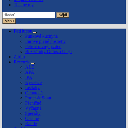
To sme my
Hľadať:
Menu
Pod lupou
Show
Punková kuchyňa
sub
Imrove pivné postrehy
menu
Petrov pivný týždeň
Bez záruky Guñéza Uleja
Z trhu
Recenzie
Show
ALE
sub
APA
menu
IPA
Kyseláče
Ležiaky
Ochutené
Porter & Stout
Pšeničné
Výčapné
Špeciály
Ostatné
Rande