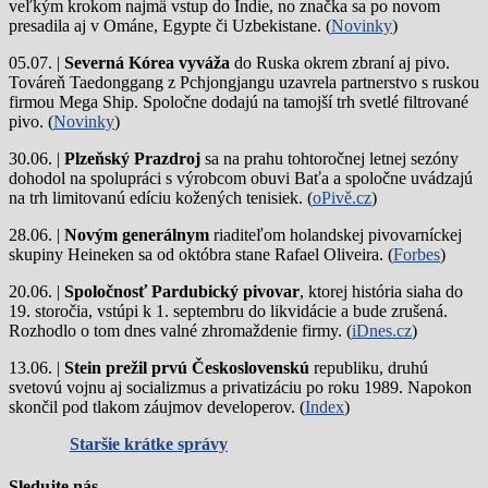
veľkým krokom najmä vstup do Indie, no značka sa po novom
presadila aj v Ománe, Egypte či Uzbekistane. (
Novinky
)
05.07. |
Severná Kórea vyváža
do Ruska okrem zbraní aj pivo.
Továreň Taedonggang z Pchjongjangu uzavrela partnerstvo s ruskou
firmou Mega Ship. Spoločne dodajú na tamojší trh svetlé filtrované
pivo. (
Novinky
)
30.06. |
Plzeňský Prazdroj
sa na prahu tohtoročnej letnej sezóny
dohodol na spolupráci s výrobcom obuvi Baťa a spoločne uvádzajú
na trh limitovanú edíciu kožených tenisiek. (
oPivě.cz
)
28.06. |
Novým generálnym
riaditeľom holandskej pivovarníckej
skupiny Heineken sa od októbra stane Rafael Oliveira. (
Forbes
)
20.06. |
Spoločnosť Pardubický pivovar
, ktorej história siaha do
19. storočia, vstúpi k 1. septembru do likvidácie a bude zrušená.
Rozhodlo o tom dnes valné zhromaždenie firmy. (
iDnes.cz
)
13.06. |
Stein prežil prvú Československú
republiku, druhú
svetovú vojnu aj socializmus a privatizáciu po roku 1989. Napokon
skončil pod tlakom záujmov developerov. (
Index
)
Staršie krátke správy
Sledujte nás