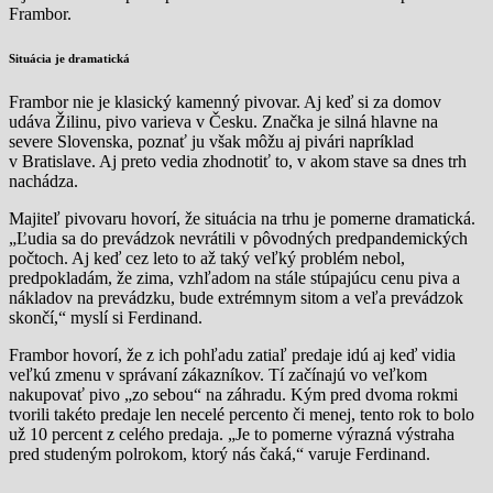
Frambor.
Situácia je dramatická
Frambor nie je klasický kamenný pivovar. Aj keď si za domov
udáva Žilinu, pivo varieva v Česku. Značka je silná hlavne na
severe Slovenska, poznať ju však môžu aj pivári napríklad
v Bratislave. Aj preto vedia zhodnotiť to, v akom stave sa dnes trh
nachádza.
Majiteľ pivovaru hovorí, že situácia na trhu je pomerne dramatická.
„Ľudia sa do prevádzok nevrátili v pôvodných predpandemických
počtoch. Aj keď cez leto to až taký veľký problém nebol,
predpokladám, že zima, vzhľadom na stále stúpajúcu cenu piva a
nákladov na prevádzku, bude extrémnym sitom a veľa prevádzok
skončí,“ myslí si Ferdinand.
Frambor hovorí, že z ich pohľadu zatiaľ predaje idú aj keď vidia
veľkú zmenu v správaní zákazníkov. Tí začínajú vo veľkom
nakupovať pivo „zo sebou“ na záhradu. Kým pred dvoma rokmi
tvorili takéto predaje len necelé percento či menej, tento rok to bolo
už 10 percent z celého predaja. „Je to pomerne výrazná výstraha
pred studeným polrokom, ktorý nás čaká,“ varuje Ferdinand.