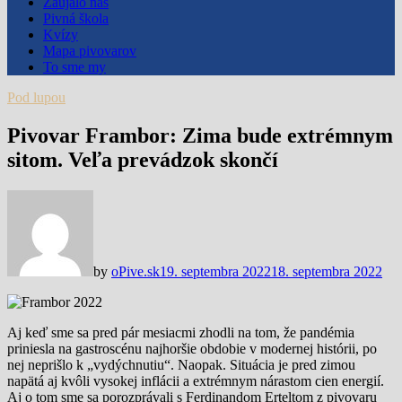
Zaujalo nás
Pivná škola
Kvízy
Mapa pivovarov
To sme my
Pod lupou
Pivovar Frambor: Zima bude extrémnym
sitom. Veľa prevádzok skončí
by
oPive.sk
19. septembra 2022
18. septembra 2022
Aj keď sme sa pred pár mesiacmi zhodli na tom, že pandémia
priniesla na gastroscénu najhoršie obdobie v modernej histórii, po
nej neprišlo k „vydýchnutiu“. Naopak. Situácia je pred zimou
napätá aj kvôli vysokej inflácii a extrémnym nárastom cien energií.
Aj o tom sme sa porozprávali s Ferdinandom Erteltom z pivovaru