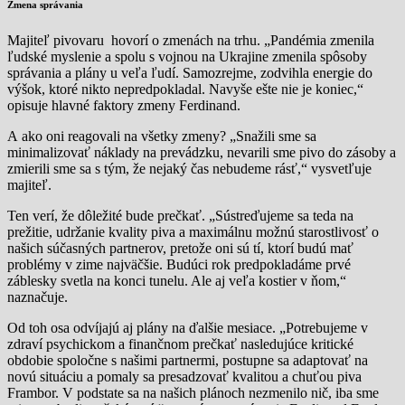
Zmena správania
Majiteľ pivovaru hovorí o zmenách na trhu. „Pandémia zmenila
ľudské myslenie a spolu s vojnou na Ukrajine zmenila spôsoby
správania a plány u veľa ľudí. Samozrejme, zodvihla energie do
výšok, ktoré nikto nepredpokladal. Navyše ešte nie je koniec,“
opisuje hlavné faktory zmeny Ferdinand.
A ako oni reagovali na všetky zmeny? „Snažili sme sa
minimalizovať náklady na prevádzku, nevarili sme pivo do zásoby a
zmierili sme sa s tým, že nejaký čas nebudeme rásť,“ vysvetľuje
majiteľ.
Ten verí, že dôležité bude prečkať. „Sústreďujeme sa teda na
prežitie, udržanie kvality piva a maximálnu možnú starostlivosť o
našich súčasných partnerov, pretože oni sú tí, ktorí budú mať
problémy v zime najväčšie. Budúci rok predpokladáme prvé
záblesky svetla na konci tunelu. Ale aj veľa kostier v ňom,“
naznačuje.
Od toh osa odvíjajú aj plány na ďalšie mesiace. „Potrebujeme v
zdraví psychickom a finančnom prečkať nasledujúce kritické
obdobie spoločne s našimi partnermi, postupne sa adaptovať na
novú situáciu a pomaly sa presadzovať kvalitou a chuťou piva
Frambor. V podstate sa na našich plánoch nezmenilo nič, iba sme