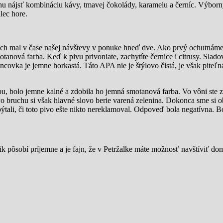
hu nájsť kombináciu kávy, tmavej čokolády, karamelu a černíc. Výbor
lec hore.
 ich mal v čase našej návštevy v ponuke hneď dve. Ako prvý ochutná
tanová farba. Keď k pivu privoniate, zachytíte černice i citrusy. Slad
ovka je jemne horkastá. Táto APA nie je štýlovo čistá, je však piteľná
rbu, bolo jemne kalné a zdobila ho jemná smotanová farba. Vo vôni ste za
Po bruchu si však hlavné slovo berie varená zelenina. Dokonca sme si o
ýtali, či toto pivo ešte nikto nereklamoval. Odpoveď bola negatívna. Bo
k pôsobí príjemne a je fajn, že v Petržalke máte možnosť navštíviť dom