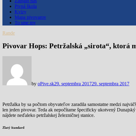
Zaujalo nás
Pivná škola
Kvízy
Mapa pivovarov
To sme my
Rande
Pivovar Hops: Petržalská „sirota“, ktorá 
by
oPive.sk
29. septembra 2017
29. septembra 2017
Petržalka by sa počtom obyvateľov zaradila samostatne medzi najväčš
len jeden pivovar. Teda ak nepočítame špecificky ukotvený Dunajský p
nájdete neďaleko petržalskej železničnej stanice.
Zlatý štandard