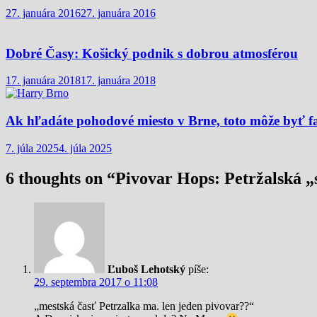
27. januára 2016
27. januára 2016
Dobré Časy: Košický podnik s dobrou atmosférou
17. januára 2018
17. januára 2018
Ak hľadáte pohodové miesto v Brne, toto môže byť f
7. júla 2025
4. júla 2025
6 thoughts on “
Pivovar Hops: Petržalská „
Ľuboš Lehotský
píše:
29. septembra 2017 o 11:08
„mestská časť Petrzalka ma. len jeden pivovar??“