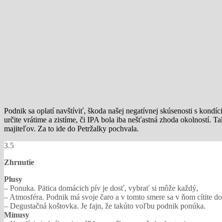
Podnik sa oplatí navštíviť, škoda našej negatívnej skúsenosti s kondí
určite vrátime a zistíme, či IPA bola iba nešťastná zhoda okolností. 
majiteľov. Za to ide do Petržalky pochvala.
3.5
Zhrnutie
Plusy
– Ponuka. Pätica domácich pív je dosť, vybrať si môže každý,
– Atmosféra. Podnik má svoje čaro a v tomto smere sa v ňom cítite do
– Degustačná koštovka. Je fajn, že takúto voľbu podnik ponúka.
Mínusy