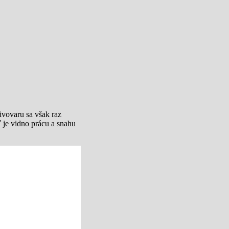
pivovaru sa však raz
ď je vidno prácu a snahu