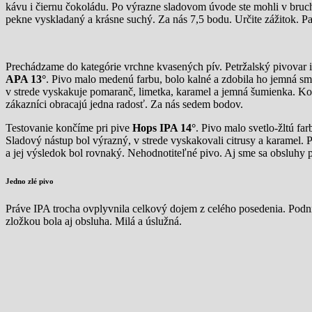
kávu i čiernu čokoládu. Po výrazne sladovom úvode ste mohli v bruc
pekne vyskladaný a krásne suchý. Za nás 7,5 bodu. Určite zážitok. Pa
Prechádzame do kategórie vrchne kvasených pív. Petržalský pivovar
APA 13°
. Pivo malo medenú farbu, bolo kalné a zdobila ho jemná smo
v strede vyskakuje pomaranč, limetka, karamel a jemná šumienka. Konc
zákazníci obracajú jedna radosť. Za nás sedem bodov.
Testovanie končíme pri pive
Hops IPA 14°
. Pivo malo svetlo-žltú fa
Sladový nástup bol výrazný, v strede vyskakovali citrusy a karamel. 
a jej výsledok bol rovnaký. Nehodnotiteľné pivo. Aj sme sa obsluhy p
Jedno zlé pivo
Práve IPA trocha ovplyvnila celkový dojem z celého posedenia. Podni
zložkou bola aj obsluha. Milá a úslužná.