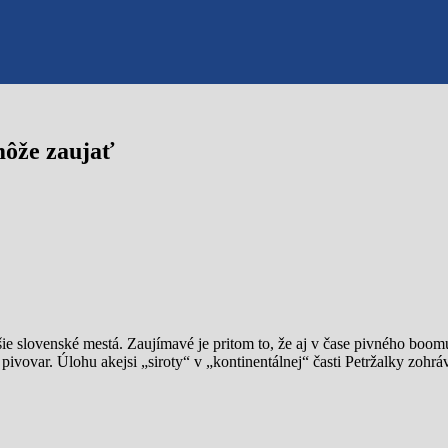
môže zaujať
ie slovenské mestá. Zaujímavé je pritom to, že aj v čase pivného boom
ivovar. Úlohu akejsi „siroty“ v „kontinentálnej“ časti Petržalky zohr