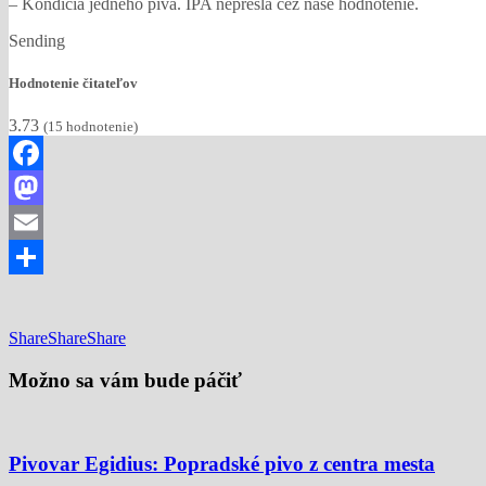
– Kondícia jedného piva. IPA neprešla cez naše hodnotenie.
Sending
Hodnotenie čitateľov
3.73
(
15
hodnotenie)
Facebook
Mastodon
Email
Share
Share
Share
Share
Možno sa vám bude páčiť
Pivovar Egidius: Popradské pivo z centra mesta