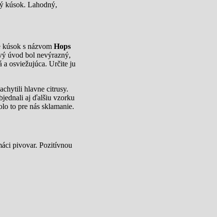
ný kúsok. Lahodný,
me kúsok s názvom
Hops
ový úvod bol nevýrazný,
 a osviežujúca. Určite ju
chytili hlavne citrusy.
bjednali aj ďalšiu vzorku
lo to pre nás sklamanie.
áci pivovar. Pozitívnou