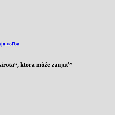
ajn voľba
sirota“, ktorá môže zaujať
”