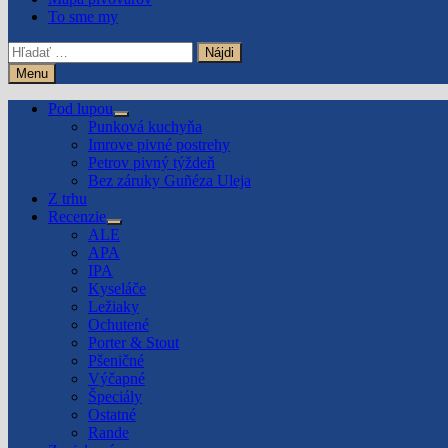
To sme my
Hľadať:
Menu
Pod lupou
Show
Punková kuchyňa
sub
Imrove pivné postrehy
menu
Petrov pivný týždeň
Bez záruky Guñéza Uleja
Z trhu
Recenzie
Show
ALE
sub
APA
menu
IPA
Kyseláče
Ležiaky
Ochutené
Porter & Stout
Pšeničné
Výčapné
Špeciály
Ostatné
Rande