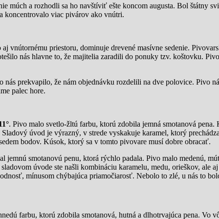
ie múch a rozhodli sa ho navštíviť ešte koncom augusta. Bol štátny sv
sa koncentrovalo viac pivárov ako vnútri.
ko aj vnútornému priestoru, dominuje drevené masívne sedenie. Pivovars
ešilo nás hlavne to, že majitelia zaradili do ponuky tzv. koštovku. Pi
 nás prekvapilo, že nám objednávku rozdelili na dve polovice. Pivo ná
me palec hore.
11°
. Pivo malo svetlo-žltú farbu, ktorú zdobila jemná smotanová pena. 
el. Sladový úvod je výrazný, v strede vyskakuje karamel, ktorý prechádz
 sedem bodov. Kúsok, ktorý sa v tomto pivovare musí dobre obracať.
al jemnú smotanovú penu, ktorá rýchlo padala. Pivo malo medenú, mút
m sladovom úvode ste našli kombináciu karamelu, medu, orieškov, ale a
hodnosť, mínusom chýbajúca priamočiarosť. Nebolo to zlé, u nás to bol
nedú farbu, ktorú zdobila smotanová, hutná a dlhotrvajúca pena. Vo vô