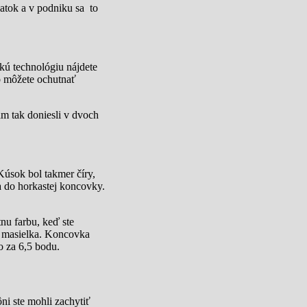
iatok a v podniku sa to
kú technológiu nájdete
vo môžete ochutnať
m tak doniesli v dvoch
Kúsok bol takmer číry,
a do horkastej koncovky.
nu farbu, keď ste
j masielka. Koncovka
o za 6,5 bodu.
ni ste mohli zachytiť