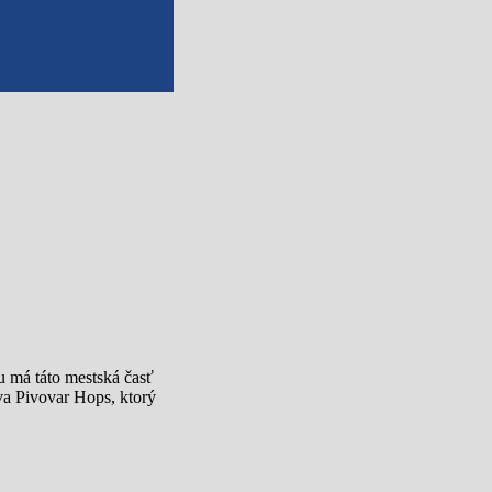
u má táto mestská časť
áva Pivovar Hops, ktorý