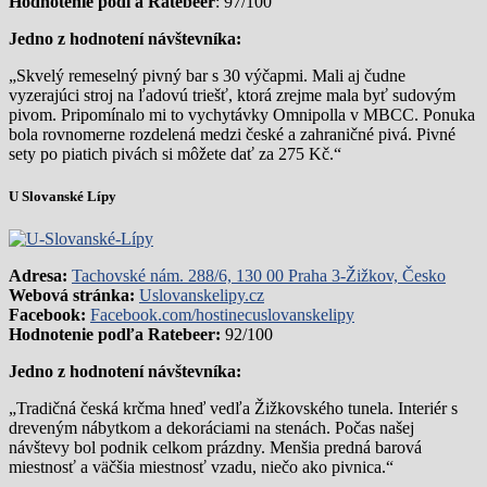
Hodnotenie podľa Ratebeer
: 97/100
Jedno z hodnotení návštevníka:
„Skvelý remeselný pivný bar s 30 výčapmi. Mali aj čudne
vyzerajúci stroj na ľadovú triešť, ktorá zrejme mala byť sudovým
pivom. Pripomínalo mi to vychytávky Omnipolla v MBCC. Ponuka
bola rovnomerne rozdelená medzi české a zahraničné pivá. Pivné
sety po piatich pivách si môžete dať za 275 Kč.“
U Slovanské Lípy
Adresa:
Tachovské nám. 288/6, 130 00 Praha 3-Žižkov, Česko
Webová stránka:
Uslovanskelipy.cz
Facebook:
Facebook.com/hostinecuslovanskelipy
Hodnotenie podľa Ratebeer:
92/100
Jedno z hodnotení návštevníka:
„Tradičná česká krčma hneď vedľa Žižkovského tunela. Interiér s
dreveným nábytkom a dekoráciami na stenách. Počas našej
návštevy bol podnik celkom prázdny. Menšia predná barová
miestnosť a väčšia miestnosť vzadu, niečo ako pivnica.“