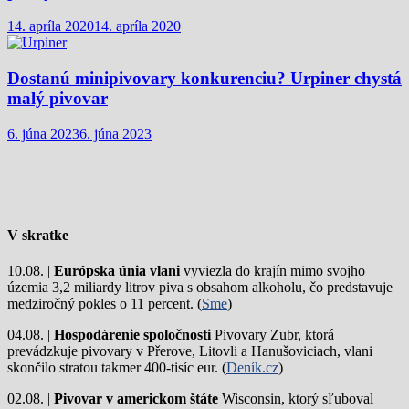
14. apríla 2020
14. apríla 2020
Dostanú minipivovary konkurenciu? Urpiner chystá
malý pivovar
6. júna 2023
6. júna 2023
V skratke
10.08. |
Európska únia vlani
vyviezla do krajín mimo svojho
územia 3,2 miliardy litrov piva s obsahom alkoholu, čo predstavuje
medziročný pokles o 11 percent. (
Sme
)
04.08. |
Hospodárenie spoločnosti
Pivovary Zubr, ktorá
prevádzkuje pivovary v Přerove, Litovli a Hanušoviciach, vlani
skončilo stratou takmer 400-tisíc eur. (
Deník.cz
)
02.08. |
Pivovar v americkom štáte
Wisconsin, ktorý sľuboval