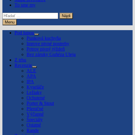
To sme my
Hľadať:
Menu
Pod lupou
Show
Punková kuchyňa
sub
Imrove pivné postrehy
menu
Petrov pivný týždeň
Bez záruky Guñéza Uleja
Z trhu
Recenzie
Show
ALE
sub
APA
menu
IPA
Kyseláče
Ležiaky
Ochutené
Porter & Stout
Pšeničné
Výčapné
Špeciály
Ostatné
Rande