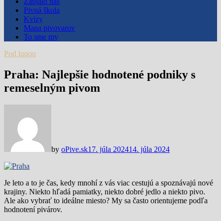
Zaujalo nás
Pivná škola
Kvízy
Mapa pivovarov
To sme my
Pod lupou
Praha: Najlepšie hodnotené podniky s
remeselným pivom
by
oPive.sk
17. júla 2024
14. júla 2024
Je leto a to je čas, kedy mnohí z vás viac cestujú a spoznávajú nové
krajiny. Niekto hľadá pamiatky, niekto dobré jedlo a niekto pivo.
Ale ako vybrať to ideálne miesto? My sa často orientujeme podľa
hodnotení pivárov.