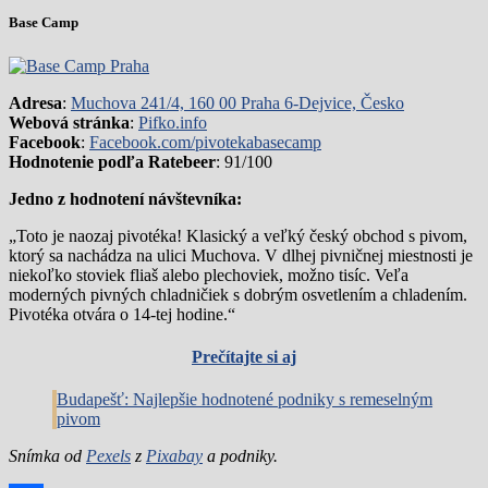
Base Camp
Adresa
:
Muchova 241/4, 160 00 Praha 6-Dejvice, Česko
Webová stránka
:
Pifko.info
Facebook
:
Facebook.com/pivotekabasecamp
Hodnotenie podľa Ratebeer
: 91/100
Jedno z hodnotení návštevníka:
„Toto je naozaj pivotéka! Klasický a veľký český obchod s pivom,
ktorý sa nachádza na ulici Muchova. V dlhej pivničnej miestnosti je
niekoľko stoviek fliaš alebo plechoviek, možno tisíc. Veľa
moderných pivných chladničiek s dobrým osvetlením a chladením.
Pivotéka otvára o 14-tej hodine.“
Prečítajte si aj
Budapešť: Najlepšie hodnotené podniky s remeselným
pivom
Snímka od
Pexels
z
Pixabay
a podniky.