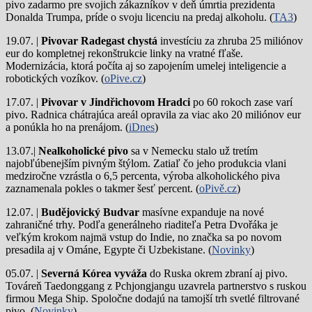
pivo zadarmo pre svojich zákazníkov v deň úmrtia prezidenta
Donalda Trumpa, príde o svoju licenciu na predaj alkoholu. (
TA3
)
19.07. |
Pivovar Radegast chystá
investíciu za zhruba 25 miliónov
eur do kompletnej rekonštrukcie linky na vratné fľaše.
Modernizácia, ktorá počíta aj so zapojením umelej inteligencie a
robotických vozíkov. (
oPive.cz
)
17.07. |
Pivovar v Jindřichovom Hradci
po 60 rokoch zase varí
pivo.
Radnica chátrajúca areál opravila za viac ako 20 miliónov eur
a ponúkla ho na prenájom. (
iDnes
)
13.07.|
Nealkoholické pivo
sa v Nemecku stalo už tretím
najobľúbenejším pivným štýlom. Zatiaľ čo jeho produkcia vlani
medziročne vzrástla o 6,5 percenta, výroba alkoholického piva
zaznamenala pokles o takmer šesť percent. (
oPivě.cz
)
12.07. |
Budějovický Budvar
masívne expanduje na nové
zahraničné trhy. Podľa generálneho riaditeľa Petra Dvořáka je
veľkým krokom najmä vstup do Indie, no značka sa po novom
presadila aj v Ománe, Egypte či Uzbekistane. (
Novinky
)
05.07. |
Severná Kórea vyváža
do Ruska okrem zbraní aj pivo.
Továreň Taedonggang z Pchjongjangu uzavrela partnerstvo s ruskou
firmou Mega Ship. Spoločne dodajú na tamojší trh svetlé filtrované
pivo. (
Novinky
)