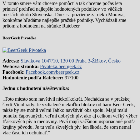
V tomto smere vám chceme pomôcť a tak chceme počas leta
priniesť prehľad najlepšie hodnotených podnikov vo väčších
mestách okolo Slovenska. Dnes sa pozrieme za rieku Morava,
konkrétne hľadáme najlepšie pražské podniky. Vychádzali sme
pritom z hodnotení na stránke Ratebeer.
BeerGeek Pivotéka
Adresa:
Slavíkova 1047/10, 130 00 Praha 3-Žižkov, Česko
Webová stránka:
Pivoteka.beergeek.cz
Facebook
:
Facebook.com/beergeek.cz
Hodnotenie podľa Ratebeer:
97/100
Jedno z hodnotení návštevníka:
„Toto miesto som navštívil niekoľkokrát. Nachádza sa v pražskej
štvrti Vinohrady. Je vzdialené niekoľko blokov od baru Beer Geek,
takže by ste mohli veľmi ľahko navštíviť oba spolu. Majú malú
ponuku čapovaných, veľmi dobrých pív, ako aj celkom veľký výber
fľaškových pív a medoviny. Pivá majú väčšinou usporiadané podľa
krajiny pôvodu. Je tu veľa skvelých pív, len škoda, že som nemal
viac času ich ochutnať.“