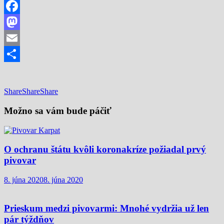
Facebook
Mastodon
Email
Share
Share
Share
Share
Možno sa vám bude páčiť
O ochranu štátu kvôli koronakríze požiadal prvý
pivovar
8. júna 2020
8. júna 2020
Prieskum medzi pivovarmi: Mnohé vydržia už len
pár týždňov