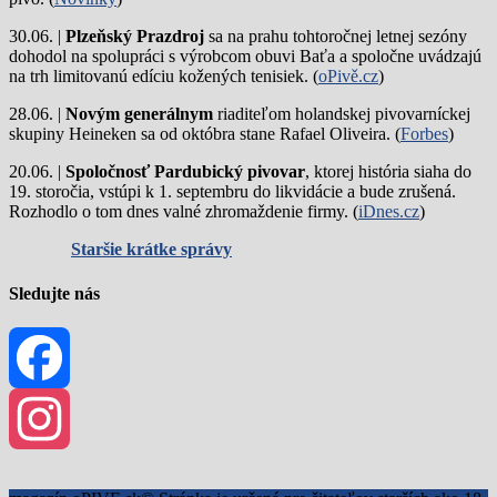
30.06. |
Plzeňský Prazdroj
sa na prahu tohtoročnej letnej sezóny
dohodol na spolupráci s výrobcom obuvi Baťa a spoločne uvádzajú
na trh limitovanú edíciu kožených tenisiek. (
oPivě.cz
)
28.06. |
Novým generálnym
riaditeľom holandskej pivovarníckej
skupiny Heineken sa od októbra stane Rafael Oliveira. (
Forbes
)
20.06. |
Spoločnosť Pardubický pivovar
, ktorej história siaha do
19. storočia, vstúpi k 1. septembru do likvidácie a bude zrušená.
Rozhodlo o tom dnes valné zhromaždenie firmy. (
iDnes.cz
)
Staršie krátke správy
Sledujte nás
Facebook
Instagram