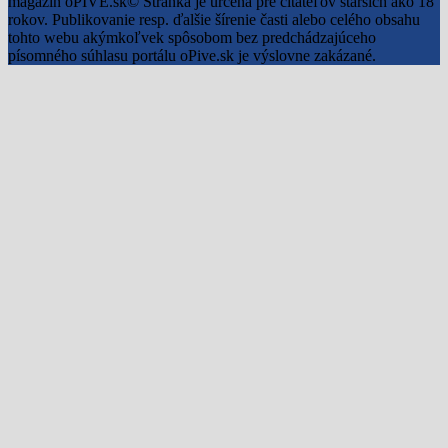
magazín oPIVE.sk© Stránka je určená pre čitateľov starších ako 18
rokov. Publikovanie resp. ďalšie šírenie časti alebo celého obsahu
tohto webu akýmkoľvek spôsobom bez predchádzajúceho
písomného súhlasu portálu oPive.sk je výslovne zakázané.