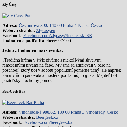
Zlý Časy
Adresa:
Čestmírova 390, 140 00 Praha 4-Nusle, Česko
Webová stránka
:
Zlycasy.eu
Facebook
:
Facebook.com/zlycasy/?locale=sk_SK
Hodnotenie podľa Ratebeer
: 97/100
Jedno z hodnotení návštevníka:
„Tradičná krčma v štýle pivárne s niekoľkými skvelými
remeselnými pivami na čape. My sme sa zdržiavali v bare na
poschodí, ktorý bol v sobotu popoludní pomerne tichý, ale napriek
tomu v ňom panovala atmosféra podľa môjho gusta. Majiteľ bol
priateľský a ochotný pomôcť.“
BeerGeek Bar
Adresa:
Vinohradská 988/62, 130 00 Praha 3-Vinohrady, Česko
Webová stránka
:
Beergeek.cz
Facebook
:
Facebook.com/beergeek.bar