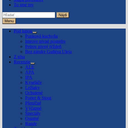
To sme my
Hľadať:
Menu
Pod lupou
Show
Punková kuchyňa
sub
Imrove pivné postrehy
menu
Petrov pivný týždeň
Bez záruky Guñéza Uleja
Z trhu
Recenzie
Show
ALE
sub
APA
menu
IPA
Kyseláče
Ležiaky
Ochutené
Porter & Stout
Pšeničné
Výčapné
Špeciály
Ostatné
Rande