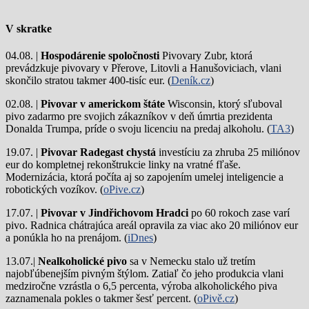
V skratke
04.08. |
Hospodárenie spoločnosti
Pivovary Zubr, ktorá
prevádzkuje pivovary v Přerove, Litovli a Hanušoviciach, vlani
skončilo stratou takmer 400-tisíc eur. (
Deník.cz
)
02.08. |
Pivovar v americkom štáte
Wisconsin, ktorý sľuboval
pivo zadarmo pre svojich zákazníkov v deň úmrtia prezidenta
Donalda Trumpa, príde o svoju licenciu na predaj alkoholu. (
TA3
)
19.07. |
Pivovar Radegast chystá
investíciu za zhruba 25 miliónov
eur do kompletnej rekonštrukcie linky na vratné fľaše.
Modernizácia, ktorá počíta aj so zapojením umelej inteligencie a
robotických vozíkov. (
oPive.cz
)
17.07. |
Pivovar v Jindřichovom Hradci
po 60 rokoch zase varí
pivo.
Radnica chátrajúca areál opravila za viac ako 20 miliónov eur
a ponúkla ho na prenájom. (
iDnes
)
13.07.|
Nealkoholické pivo
sa v Nemecku stalo už tretím
najobľúbenejším pivným štýlom. Zatiaľ čo jeho produkcia vlani
medziročne vzrástla o 6,5 percenta, výroba alkoholického piva
zaznamenala pokles o takmer šesť percent. (
oPivě.cz
)