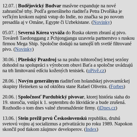
12.07. |
Budějovický Budvar
masívne expanduje na nové
zahraničné trhy. Podľa generálneho riaditeľa Petra Dvořáka je
veľkým krokom najmä vstup do Indie, no značka sa po novom
presadila aj v Ománe, Egypte či Uzbekistane. (
Novinky
)
05.07. |
Severná Kórea vyváža
do Ruska okrem zbraní aj pivo.
Továreň Taedonggang z Pchjongjangu uzavrela partnerstvo s ruskou
firmou Mega Ship. Spoločne dodajú na tamojší trh svetlé filtrované
pivo. (
Novinky
)
30.06. |
Plzeňský Prazdroj
sa na prahu tohtoročnej letnej sezóny
dohodol na spolupráci s výrobcom obuvi Baťa a spoločne uvádzajú
na trh limitovanú edíciu kožených tenisiek. (
oPivě.cz
)
28.06. |
Novým generálnym
riaditeľom holandskej pivovarníckej
skupiny Heineken sa od októbra stane Rafael Oliveira. (
Forbes
)
20.06. |
Spoločnosť Pardubický pivovar
, ktorej história siaha do
19. storočia, vstúpi k 1. septembru do likvidácie a bude zrušená.
Rozhodlo o tom dnes valné zhromaždenie firmy. (
iDnes.cz
)
13.06. |
Stein prežil prvú Československú
republiku, druhú
svetovú vojnu aj socializmus a privatizáciu po roku 1989. Napokon
skončil pod tlakom záujmov developerov. (
Index
)