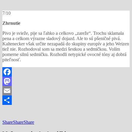
7/10
Zhrnutie
Pivo je svieže, pije sa ľahko a celkovo „zareže“. Trochu sklamala
pena a celkom výrazne sladový dojazd. Ale to sú pšeničné pivá.
Kaltenecker však určite nezapadá do skupiny europív a jeho Weizen
tiež nie. Rozhodoval som sa medzi šestkou a sedmičkou. Volím
pomerne silnú sedmičku. Rozhodli netypické ovocné tóny aj dobrá
piteľnosť.
Facebook
Mastodon
Email
Share
Share
Share
Share