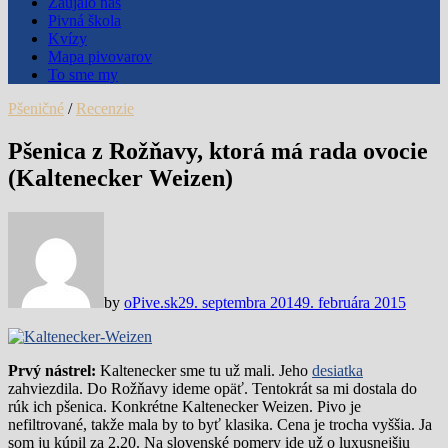
Zaujalo nás
Pivná škola
Kvízy
Mapa pivovarov
To sme my
Pšeničné
/
Recenzie
Pšenica z Rožňavy, ktorá má rada ovocie
(Kaltenecker Weizen)
by
oPive.sk
29. septembra 2014
9. februára 2015
Prvý nástrel:
Kaltenecker sme tu už mali. Jeho
desiatka
zahviezdila. Do Rožňavy ideme opäť. Tentokrát sa mi dostala do
rúk ich pšenica. Konkrétne Kaltenecker Weizen. Pivo je
nefiltrované, takže mala by to byť klasika. Cena je trocha vyššia. Ja
som ju kúpil za 2,20. Na slovenské pomery ide už o luxusnejšiu