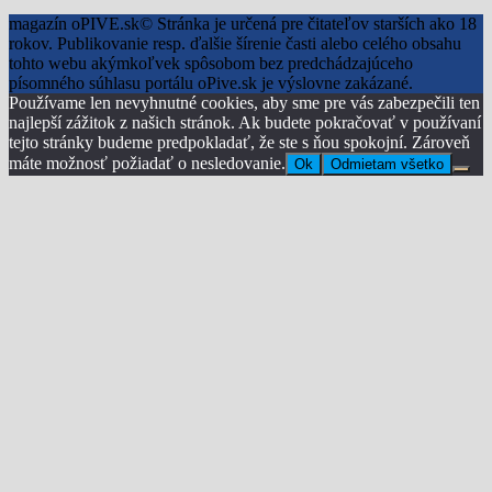
magazín oPIVE.sk© Stránka je určená pre čitateľov starších ako 18
rokov. Publikovanie resp. ďalšie šírenie časti alebo celého obsahu
tohto webu akýmkoľvek spôsobom bez predchádzajúceho
písomného súhlasu portálu oPive.sk je výslovne zakázané.
Používame len nevyhnutné cookies, aby sme pre vás zabezpečili ten
najlepší zážitok z našich stránok. Ak budete pokračovať v používaní
tejto stránky budeme predpokladať, že ste s ňou spokojní. Zároveň
máte možnosť požiadať o nesledovanie.
Ok
Odmietam všetko