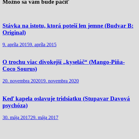
Možno sa vám bude páčiť
Stávka na istotu, ktorá poteší len jemne (Budvar B:
Original)
9. apríla 2015
9. apríla 2015
O trochu viac divokejší „kyseláč“ (Mango-Piňa-
Coco Sourus)
20. novembra 2020
19. novembra 2020
Keď kapela oslavuje tridsiatku (Stupavar Davová
psychóza)
30. mája 2017
29. mája 2017