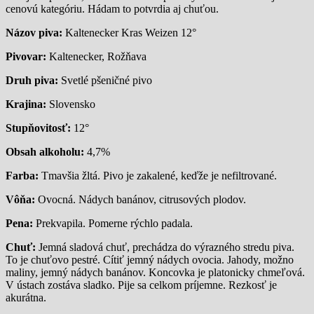
cenovú kategóriu. Hádam to potvrdia aj chuťou.
Názov piva:
Kaltenecker Kras Weizen 12°
Pivovar:
Kaltenecker, Rožňava
Druh piva:
Svetlé pšeničné pivo
Krajina:
Slovensko
Stupňovitosť:
12°
Obsah alkoholu:
4,7%
Farba:
Tmavšia žltá. Pivo je zakalené, keďže je nefiltrované.
Vôňa:
Ovocná. Nádych banánov, citrusových plodov.
Pena:
Prekvapila. Pomerne rýchlo padala.
Chuť:
Jemná sladová chuť, prechádza do výrazného stredu piva.
To je chuťovo pestré. Cítiť jemný nádych ovocia. Jahody, možno
maliny, jemný nádych banánov. Koncovka je platonicky chmeľová.
V ústach zostáva sladko. Pije sa celkom príjemne. Rezkosť je
akurátna.