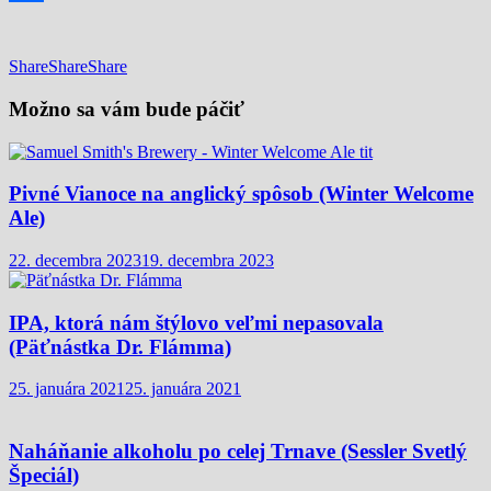
Share
Share
Share
Share
Možno sa vám bude páčiť
Pivné Vianoce na anglický spôsob (Winter Welcome
Ale)
22. decembra 2023
19. decembra 2023
IPA, ktorá nám štýlovo veľmi nepasovala
(Päťnástka Dr. Flámma)
25. januára 2021
25. januára 2021
Naháňanie alkoholu po celej Trnave (Sessler Svetlý
Špeciál)