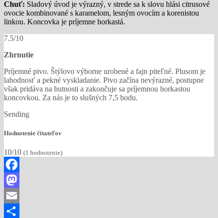
Chuť:
Sladový úvod je výrazný, v strede sa k slovu hlási citrusové
ovocie kombinované s karamelom, lesným ovocím a korenistou
linkou. Koncovka je príjemne horkastá.
7.5/10
Zhrnutie
Príjemné pivo. Štýlovo výborne urobené a fajn piteľné. Plusom je
lahodnosť a pekné vyskladanie. Pivo začína nevýrazné, postupne
však pridáva na hutnosti a zakončuje sa príjemnou horkastou
koncovkou. Za nás je to slušných 7,5 bodu.
Sending
Hodnotenie čitateľov
10/10
(
1
hodnotenie)
Facebook
Mastodon
Email