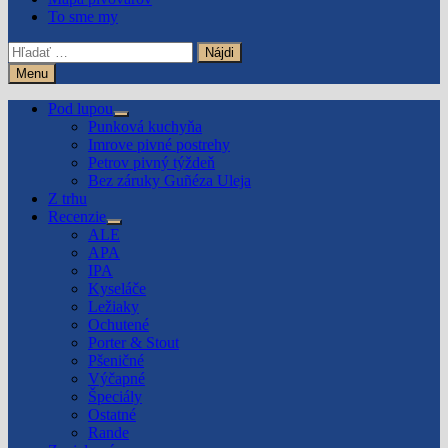
To sme my
Hľadať:
Menu
Pod lupou
Show
Punková kuchyňa
sub
Imrove pivné postrehy
menu
Petrov pivný týždeň
Bez záruky Guñéza Uleja
Z trhu
Recenzie
Show
ALE
sub
APA
menu
IPA
Kyseláče
Ležiaky
Ochutené
Porter & Stout
Pšeničné
Výčapné
Špeciály
Ostatné
Rande