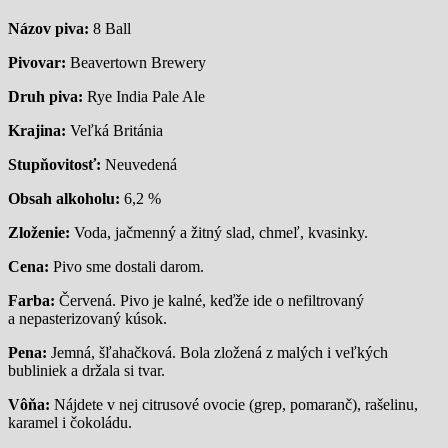
Názov piva:
8 Ball
Pivovar:
Beavertown Brewery
Druh piva:
Rye India Pale Ale
Krajina:
Veľká Británia
Stupňovitosť:
Neuvedená
Obsah alkoholu:
6,2 %
Zloženie:
Voda, jačmenný a žitný slad, chmeľ, kvasinky.
Cena:
Pivo sme dostali darom.
Farba:
Červená. Pivo je kalné, keďže ide o nefiltrovaný
a nepasterizovaný kúsok.
Pena:
Jemná, šľahačková. Bola zložená z malých i veľkých
bubliniek a držala si tvar.
Vôňa:
Nájdete v nej citrusové ovocie (grep, pomaranč), rašelinu,
karamel i čokoládu.