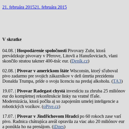
21. februára 2015
21. februára 2015
V skratke
04.08. |
Hospodárenie spoločnosti
Pivovary Zubr, ktorá
prevádzkuje pivovary v Přerove, Litovli a Hanušoviciach, vlani
skončilo stratou takmer 400-tisíc eur. (
Deník.cz
)
02.08. |
Pivovar v americkom štáte
Wisconsin, ktorý sľuboval
pivo zadarmo pre svojich zákazníkov v deň úmrtia prezidenta
Donalda Trumpa, príde o svoju licenciu na predaj alkoholu. (
TA3
)
19.07. |
Pivovar Radegast chystá
investíciu za zhruba 25 miliónov
eur do kompletnej rekonštrukcie linky na vratné fľaše.
Modernizácia, ktorá počíta aj so zapojením umelej inteligencie a
robotických vozíkov. (
oPive.cz
)
17.07. |
Pivovar v Jindřichovom Hradci
po 60 rokoch zase varí
pivo.
Radnica chátrajúca areál opravila za viac ako 20 miliónov eur
a ponúkla ho na prenájom. (
iDnes
)