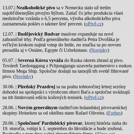
13.07.|
Nealkoholické pivo
sa v Nemecku stalo už tretím
najobľúbenejším pivným štýlom. Zatiaľ čo jeho produkcia vlani
medziročne vzrástla o 6,5 percenta, výroba alkoholického piva
zaznamenala pokles o takmer šesť percent. (
oPivě.cz
)
12.07. |
Budějovický Budvar
masívne expanduje na nové
zahraničné trhy. Podľa generálneho riaditeľa Petra Dvořáka je
veľkým krokom najmä vstup do Indie, no značka sa po novom
presadila aj v Ománe, Egypte či Uzbekistane. (
Novinky
)
05.07. |
Severná Kórea vyváža
do Ruska okrem zbraní aj pivo.
Továreň Taedonggang z Pchjongjangu uzavrela partnerstvo s ruskou
firmou Mega Ship. Spoločne dodajú na tamojší trh svetlé filtrované
pivo. (
Novinky
)
30.06. |
Plzeňský Prazdroj
sa na prahu tohtoročnej letnej sezóny
dohodol na spolupráci s výrobcom obuvi Baťa a spoločne uvádzajú
na trh limitovanú edíciu kožených tenisiek. (
oPivě.cz
)
28.06. |
Novým generálnym
riaditeľom holandskej pivovarníckej
skupiny Heineken sa od októbra stane Rafael Oliveira. (
Forbes
)
20.06. |
Spoločnosť Pardubický pivovar
, ktorej história siaha do
19. storočia, vstúpi k 1. septembru do likvidácie a bude zrušená.
Rozhodlo o tom dnes valné zhromaždenie firmy. (
iDnes.cz
)