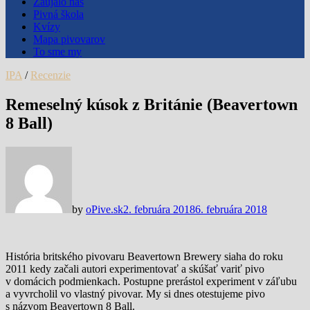
Zaujalo nás
Pivná škola
Kvízy
Mapa pivovarov
To sme my
IPA
/
Recenzie
Remeselný kúsok z Británie (Beavertown
8 Ball)
by
oPive.sk
2. februára 2018
6. februára 2018
História britského pivovaru Beavertown Brewery siaha do roku
2011 kedy začali autori experimentovať a skúšať variť pivo
v domácich podmienkach. Postupne prerástol experiment v záľubu
a vyvrcholil vo vlastný pivovar. My si dnes otestujeme pivo
s názvom Beavertown 8 Ball.