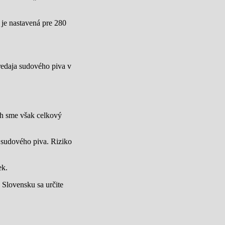
 je nastavená pre 280
redaja sudového piva v
ch sme však celkový
 sudového piva. Riziko
ek.
 Slovensku sa určite