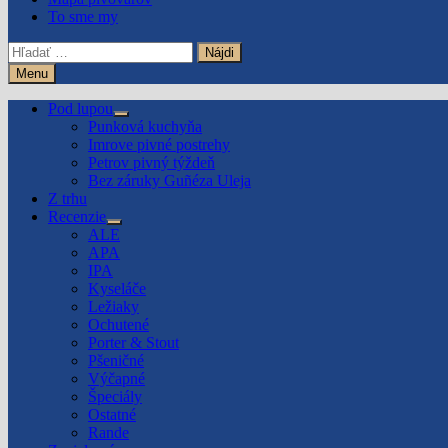
To sme my
Hľadať:
Menu
Pod lupou
Show
Punková kuchyňa
sub
Imrove pivné postrehy
menu
Petrov pivný týždeň
Bez záruky Guñéza Uleja
Z trhu
Recenzie
Show
ALE
sub
APA
menu
IPA
Kyseláče
Ležiaky
Ochutené
Porter & Stout
Pšeničné
Výčapné
Špeciály
Ostatné
Rande