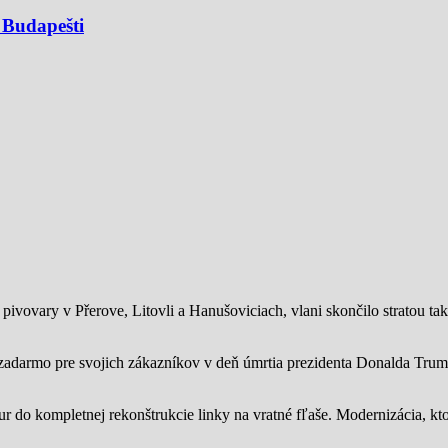
 Budapešti
ivovary v Přerove, Litovli a Hanušoviciach, vlani skončilo stratou tak
zadarmo pre svojich zákazníkov v deň úmrtia prezidenta Donalda Trump
ur do kompletnej rekonštrukcie linky na vratné fľaše. Modernizácia, kto