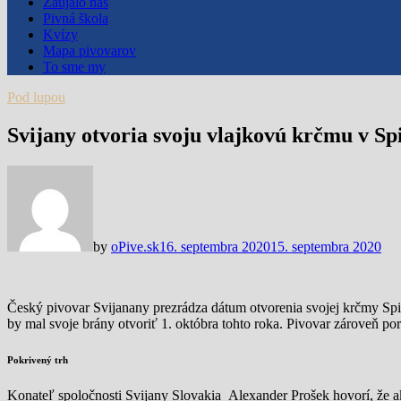
Zaujalo nás
Pivná škola
Kvízy
Mapa pivovarov
To sme my
Pod lupou
Svijany otvoria svoju vlajkovú krčmu v Spi
by
oPive.sk
16. septembra 2020
15. septembra 2020
Český pivovar Svijanany prezrádza dátum otvorenia svojej krčmy Spil
by mal svoje brány otvoriť 1. októbra tohto roka. Pivovar zároveň port
Pokrivený trh
Konateľ spoločnosti Svijany Slovakia Alexander Prošek hovorí, že a