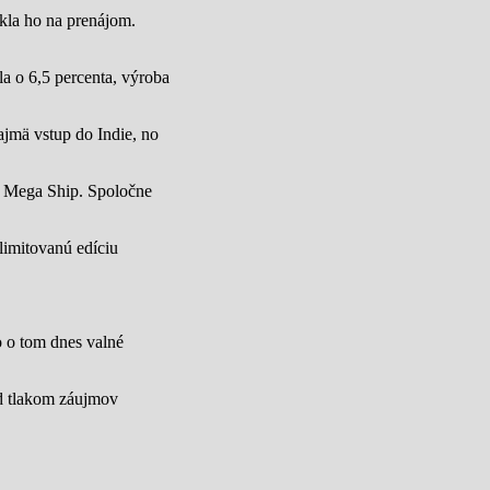
úkla ho na prenájom.
a o 6,5 percenta, výroba
jmä vstup do Indie, no
u Mega Ship. Spoločne
limitovanú edíciu
lo o tom dnes valné
od tlakom záujmov