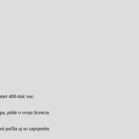
mer 400-tisíc eur.
a, príde o svoju licenciu
rá počíta aj so zapojením