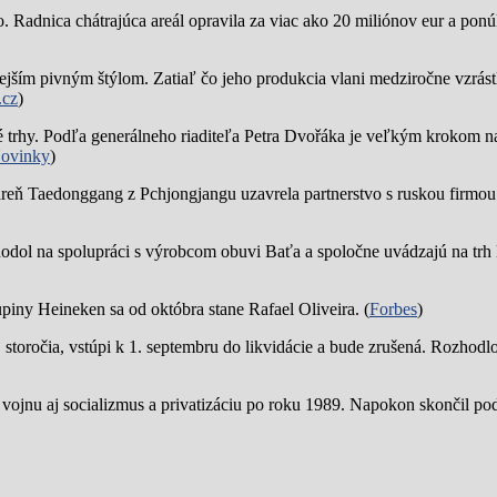
o.
Radnica chátrajúca areál opravila za viac ako 20 miliónov eur a pon
jším pivným štýlom. Zatiaľ čo jeho produkcia vlani medziročne vzrástl
.cz
)
trhy. Podľa generálneho riaditeľa Petra Dvořáka je veľkým krokom na
ovinky
)
reň Taedonggang z Pchjongjangu uzavrela partnerstvo s ruskou firmo
hodol na spolupráci s výrobcom obuvi Baťa a spoločne uvádzajú na trh 
piny Heineken sa od októbra stane Rafael Oliveira. (
Forbes
)
19. storočia, vstúpi k 1. septembru do likvidácie a bude zrušená. Rozhod
 vojnu aj socializmus a privatizáciu po roku 1989. Napokon skončil p