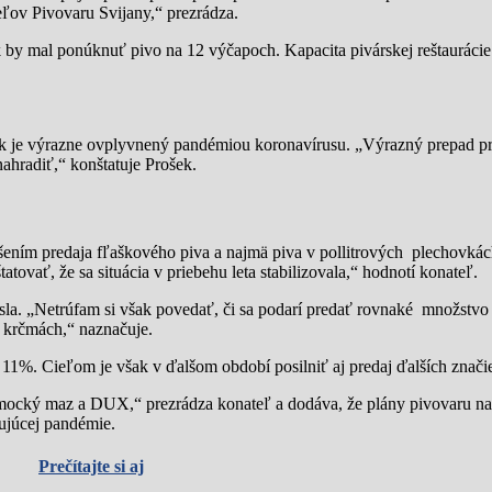
teľov Pivovaru Svijany,“ prezrádza.
 by mal ponúknuť pivo na 12 výčapoch. Kapacita pivárskej reštaurácie
rok je výrazne ovplyvnený pandémiou koronavírusu. „Výrazný prepad p
nahradiť,“ konštatuje Prošek.
šením predaja fľaškového piva a najmä piva v pollitrových plechovká
tovať, že sa situácia v priebehu leta stabilizovala,“ hodnotí konateľ.
la. „Netrúfam si však povedať, či sa podarí predať rovnaké množstvo
a krčmách,“ naznačuje.
11%. Cieľom je však v ďalšom období posilniť aj predaj ďalších znači
ámocký maz a DUX,“ prezrádza konateľ a dodáva, že plány pivovaru na
ujúcej pandémie.
Prečítajte si aj