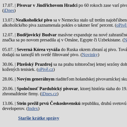
17.07. |
Pivovar v Jindřichovom Hradci
po 60 rokoch zase varí piv
(
iDnes
)
13.07.|
Nealkoholické pivo
sa v Nemecku stalo už tretím najobľúbene
alkoholického piva zaznamenala pokles o takmer šesť percent. (
oPivě
12.07. |
Budějovický Budvar
masívne expanduje na nové zahraničné 
značka sa po novom presadila aj v Ománe, Egypte či Uzbekistane. (
N
05.07. |
Severná Kórea vyváža
do Ruska okrem zbraní aj pivo. Tová
dodajú na tamojší trh svetlé filtrované pivo. (
Novinky
)
30.06. |
Plzeňský Prazdroj
sa na prahu tohtoročnej letnej sezóny do
kožených tenisiek. (
oPivě.cz
)
28.06. |
Novým generálnym
riaditeľom holandskej pivovarníckej sku
20.06. |
Spoločnosť Pardubický pivovar
, ktorej história siaha do 
zhromaždenie firmy. (
iDnes.cz
)
13.06. |
Stein prežil prvú Československú
republiku, druhú svetovú
developerov. (
Index
)
Staršie krátke správy