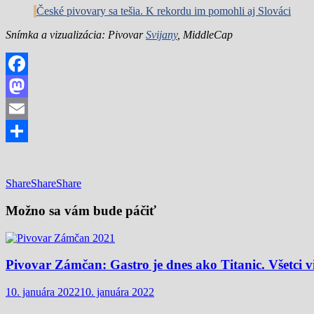
České pivovary sa tešia. K rekordu im pomohli aj Slováci
Snímka a vizualizácia: Pivovar
Svijany
, MiddleCap
Facebook
Mastodon
Email
Share
Share
Share
Share
Možno sa vám bude páčiť
Pivovar Zámčan: Gastro je dnes ako Titanic. Všetci vi
10. januára 2022
10. januára 2022