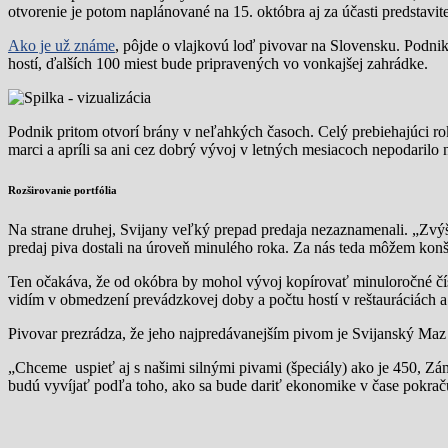
otvorenie je potom naplánované na 15. októbra aj za účasti predstavi
Ako je už známe
, pôjde o vlajkovú loď pivovar na Slovensku. Podnik
hostí, ďalších 100 miest bude pripravených vo vonkajšej zahrádke.
Podnik pritom otvorí brány v neľahkých časoch. Celý prebiehajúci 
marci a apríli sa ani cez dobrý vývoj v letných mesiacoch nepodarilo 
Rozširovanie portfólia
Na strane druhej, Svijany veľký prepad predaja nezaznamenali. „Zvý
predaj piva dostali na úroveň minulého roka. Za nás teda môžem konšta
Ten očakáva, že od okóbra by mohol vývoj kopírovať minuloročné čís
vidím v obmedzení prevádzkovej doby a počtu hostí v reštauráciách 
Pivovar prezrádza, že jeho najpredávanejším pivom je Svijanský Maz 
„Chceme uspieť aj s našimi silnými pivami (špeciály) ako je 450, Z
budú vyvíjať podľa toho, ako sa bude dariť ekonomike v čase pokrač