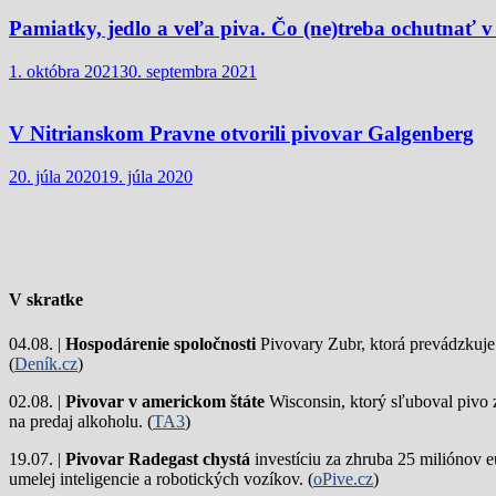
Pamiatky, jedlo a veľa piva. Čo (ne)treba ochutnať v
1. októbra 2021
30. septembra 2021
V Nitrianskom Pravne otvorili pivovar Galgenberg
20. júla 2020
19. júla 2020
V skratke
04.08. |
Hospodárenie spoločnosti
Pivovary Zubr, ktorá prevádzkuje p
(
Deník.cz
)
02.08. |
Pivovar v americkom štáte
Wisconsin, ktorý sľuboval pivo 
na predaj alkoholu. (
TA3
)
19.07. |
Pivovar Radegast chystá
investíciu za zhruba 25 miliónov e
umelej inteligencie a robotických vozíkov. (
oPive.cz
)