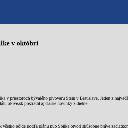
lke v októbri
ka v priestoroch bývalého pivovaru Stein v Bratislave. Jeden z najväčš
álu oPive.sk prezradil aj ďalšie novinky z dielne.
k všetko pôjde podľa plánu pub Spilka otvorí skúšobne práve začiatko