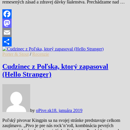
remesených zásad a zdravej dávky šialenstva. Prechádzame nad …
Facebook
Mastodon
Email
Share
Porter & Stout
/
Recenzie
Cudzinec z Poľska, ktorý zapasoval
(Hello Stranger)
by
oPive.sk
18. januára 2019
Poľský pivovar Kingpin sa na svojej stránke predstavuje celkom
zaujímavo. „Pivo je pre nás rock’n’roll, kombinácia pevných