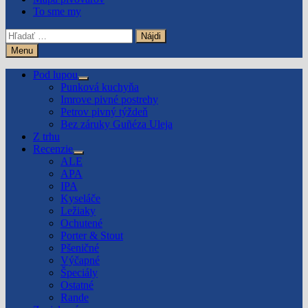
To sme my
Hľadať:
Menu
Pod lupou
Show
Punková kuchyňa
sub
Imrove pivné postrehy
menu
Petrov pivný týždeň
Bez záruky Guñéza Uleja
Z trhu
Recenzie
Show
ALE
sub
APA
menu
IPA
Kyseláče
Ležiaky
Ochutené
Porter & Stout
Pšeničné
Výčapné
Špeciály
Ostatné
Rande