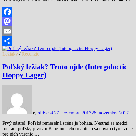
Facebook
Mastodon
Email
Share
Ležiaky
/
Recenzie
Poľský ležiak? Tento ujde (Intergalactic
Hoppy Lager)
by
oPive.sk
27. novembra 2017
26. novembra 2017
Prvý nástrel: Poľská remeselná scéna je bohatá. Nestratí sa medzi
ňou ani poľský pivovar Kingpin. Jeho majitelia sa chvália tým, že je
pre nich varenie …