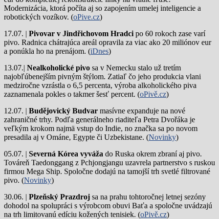
Modernizácia, ktorá počíta aj so zapojením umelej inteligencie a
robotických vozíkov. (
oPive.cz
)
17.07. |
Pivovar v Jindřichovom Hradci
po 60 rokoch zase varí
pivo.
Radnica chátrajúca areál opravila za viac ako 20 miliónov eur
a ponúkla ho na prenájom. (
iDnes
)
13.07.|
Nealkoholické pivo
sa v Nemecku stalo už tretím
najobľúbenejším pivným štýlom. Zatiaľ čo jeho produkcia vlani
medziročne vzrástla o 6,5 percenta, výroba alkoholického piva
zaznamenala pokles o takmer šesť percent. (
oPivě.cz
)
12.07. |
Budějovický Budvar
masívne expanduje na nové
zahraničné trhy. Podľa generálneho riaditeľa Petra Dvořáka je
veľkým krokom najmä vstup do Indie, no značka sa po novom
presadila aj v Ománe, Egypte či Uzbekistane. (
Novinky
)
05.07. |
Severná Kórea vyváža
do Ruska okrem zbraní aj pivo.
Továreň Taedonggang z Pchjongjangu uzavrela partnerstvo s ruskou
firmou Mega Ship. Spoločne dodajú na tamojší trh svetlé filtrované
pivo. (
Novinky
)
30.06. |
Plzeňský Prazdroj
sa na prahu tohtoročnej letnej sezóny
dohodol na spolupráci s výrobcom obuvi Baťa a spoločne uvádzajú
na trh limitovanú edíciu kožených tenisiek. (
oPivě.cz
)