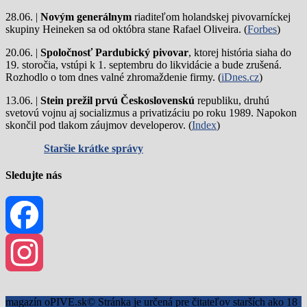
28.06. |
Novým generálnym
riaditeľom holandskej pivovarníckej
skupiny Heineken sa od októbra stane Rafael Oliveira. (
Forbes
)
20.06. |
Spoločnosť Pardubický pivovar
, ktorej história siaha do
19. storočia, vstúpi k 1. septembru do likvidácie a bude zrušená.
Rozhodlo o tom dnes valné zhromaždenie firmy. (
iDnes.cz
)
13.06. |
Stein prežil prvú Československú
republiku, druhú
svetovú vojnu aj socializmus a privatizáciu po roku 1989. Napokon
skončil pod tlakom záujmov developerov. (
Index
)
Staršie krátke správy
Sledujte nás
Facebook
Instagram
magazín oPIVE.sk© Stránka je určená pre čitateľov starších ako 18