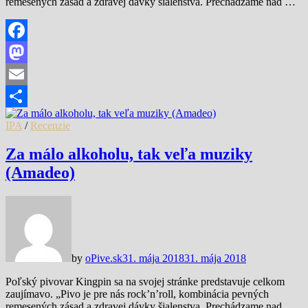
remesených zásad a zdravej dávky šialenstva. Prechádzame nad …
Facebook
Mastodon
Email
Share
IPA
/
Recenzie
Za málo alkoholu, tak veľa muziky
(Amadeo)
by
oPive.sk
31. mája 2018
31. mája 2018
Poľský pivovar Kingpin sa na svojej stránke predstavuje celkom
zaujímavo. „Pivo je pre nás rock’n’roll, kombinácia pevných
remesených zásad a zdravej dávky šialenstva. Prechádzame nad …