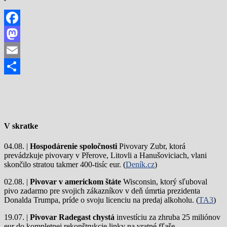
Facebook
Mastodon
Email
Share
V skratke
04.08. |
Hospodárenie spoločnosti
Pivovary Zubr, ktorá
prevádzkuje pivovary v Přerove, Litovli a Hanušoviciach, vlani
skončilo stratou takmer 400-tisíc eur. (
Deník.cz
)
02.08. |
Pivovar v americkom štáte
Wisconsin, ktorý sľuboval
pivo zadarmo pre svojich zákazníkov v deň úmrtia prezidenta
Donalda Trumpa, príde o svoju licenciu na predaj alkoholu. (
TA3
)
19.07. |
Pivovar Radegast chystá
investíciu za zhruba 25 miliónov
eur do kompletnej rekonštrukcie linky na vratné fľaše.