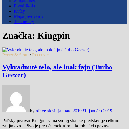
Zaujalo nás
Pivná škola
Kvízy
Mapa pivovarov
To sme my
Značka:
Kingpin
Porter & Stout
/
Recenzie
Vykradnuté telo, ale inak fajn (Turbo
Geezer)
by
oPive.sk
31. januára 2019
31. januára 2019
Poľský pivovar Kingpin sa na svojej stránke predstavuje celkom
zaujímavo. „Pivo je pre nás rock’n’roll, kombinácia pevných