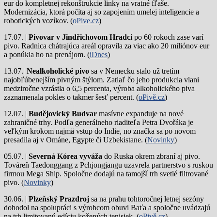
eur do kompletnej rekonštrukcie linky na vratné fľaše.
Modernizácia, ktorá počíta aj so zapojením umelej inteligencie a
robotických vozíkov. (
oPive.cz
)
17.07. |
Pivovar v Jindřichovom Hradci
po 60 rokoch zase varí
pivo.
Radnica chátrajúca areál opravila za viac ako 20 miliónov eur
a ponúkla ho na prenájom. (
iDnes
)
13.07.|
Nealkoholické pivo
sa v Nemecku stalo už tretím
najobľúbenejším pivným štýlom. Zatiaľ čo jeho produkcia vlani
medziročne vzrástla o 6,5 percenta, výroba alkoholického piva
zaznamenala pokles o takmer šesť percent. (
oPivě.cz
)
12.07. |
Budějovický Budvar
masívne expanduje na nové
zahraničné trhy. Podľa generálneho riaditeľa Petra Dvořáka je
veľkým krokom najmä vstup do Indie, no značka sa po novom
presadila aj v Ománe, Egypte či Uzbekistane. (
Novinky
)
05.07. |
Severná Kórea vyváža
do Ruska okrem zbraní aj pivo.
Továreň Taedonggang z Pchjongjangu uzavrela partnerstvo s ruskou
firmou Mega Ship. Spoločne dodajú na tamojší trh svetlé filtrované
pivo. (
Novinky
)
30.06. |
Plzeňský Prazdroj
sa na prahu tohtoročnej letnej sezóny
dohodol na spolupráci s výrobcom obuvi Baťa a spoločne uvádzajú
na trh limitovanú edíciu kožených tenisiek. (
oPivě.cz
)