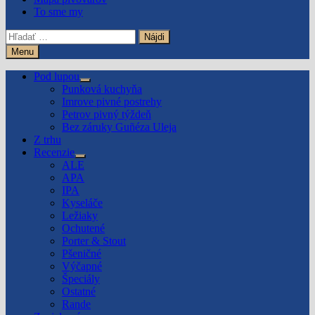
To sme my
Hľadať:
Menu
Pod lupou
Show
Punková kuchyňa
sub
Imrove pivné postrehy
menu
Petrov pivný týždeň
Bez záruky Guñéza Uleja
Z trhu
Recenzie
Show
ALE
sub
APA
menu
IPA
Kyseláče
Ležiaky
Ochutené
Porter & Stout
Pšeničné
Výčapné
Špeciály
Ostatné
Rande