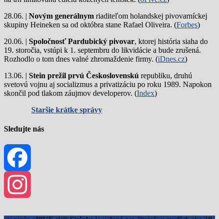
28.06. |
Novým generálnym
riaditeľom holandskej pivovarníckej
skupiny Heineken sa od októbra stane Rafael Oliveira. (
Forbes
)
20.06. |
Spoločnosť Pardubický pivovar
, ktorej história siaha do
19. storočia, vstúpi k 1. septembru do likvidácie a bude zrušená.
Rozhodlo o tom dnes valné zhromaždenie firmy. (
iDnes.cz
)
13.06. |
Stein prežil prvú Československú
republiku, druhú
svetovú vojnu aj socializmus a privatizáciu po roku 1989. Napokon
skončil pod tlakom záujmov developerov. (
Index
)
Staršie krátke správy
Sledujte nás
Facebook
Instagram