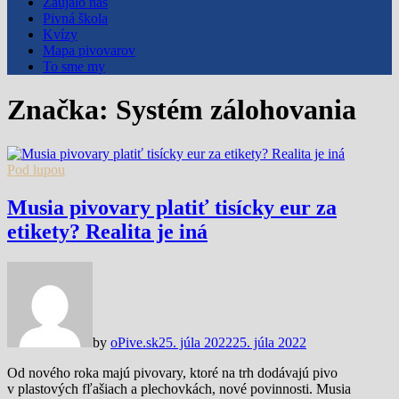
Zaujalo nás
Pivná škola
Kvízy
Mapa pivovarov
To sme my
Značka:
Systém zálohovania
Pod lupou
Musia pivovary platiť tisícky eur za
etikety? Realita je iná
by
oPive.sk
25. júla 2022
25. júla 2022
Od nového roka majú pivovary, ktoré na trh dodávajú pivo
v plastových fľašiach a plechovkách, nové povinnosti. Musia