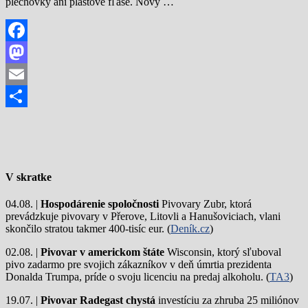
plechovky ani plastové fľaše. Nový …
Facebook
Mastodon
Email
Share
V skratke
04.08. |
Hospodárenie spoločnosti
Pivovary Zubr, ktorá
prevádzkuje pivovary v Přerove, Litovli a Hanušoviciach, vlani
skončilo stratou takmer 400-tisíc eur. (
Deník.cz
)
02.08. |
Pivovar v americkom štáte
Wisconsin, ktorý sľuboval
pivo zadarmo pre svojich zákazníkov v deň úmrtia prezidenta
Donalda Trumpa, príde o svoju licenciu na predaj alkoholu. (
TA3
)
19.07. |
Pivovar Radegast chystá
investíciu za zhruba 25 miliónov