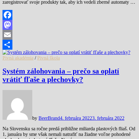
zaregistrovať svoje produkty tak, aby ich vedeli zberné automaty …
Facebook
Mastodon
Email
Share
Pivná akadémia
/
Pivná škola
Systém zálohovania – prečo sa oplatí
vrátiť fľaše a plechovky?
by
BeerBrand
4. februára 2022
3. februára 2022
Na Slovensku sa ročne predá približne miliarda plastových fliaš. Od
1. januára by sme však nemali natrafiť na žiadne voľne pohodené