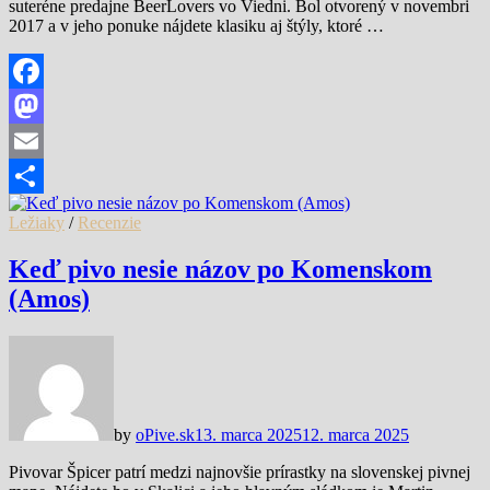
suteréne predajne BeerLovers vo Viedni. Bol otvorený v novembri
2017 a v jeho ponuke nájdete klasiku aj štýly, ktoré …
Facebook
Mastodon
Email
Share
Ležiaky
/
Recenzie
Keď pivo nesie názov po Komenskom
(Amos)
by
oPive.sk
13. marca 2025
12. marca 2025
Pivovar Špicer patrí medzi najnovšie prírastky na slovenskej pivnej