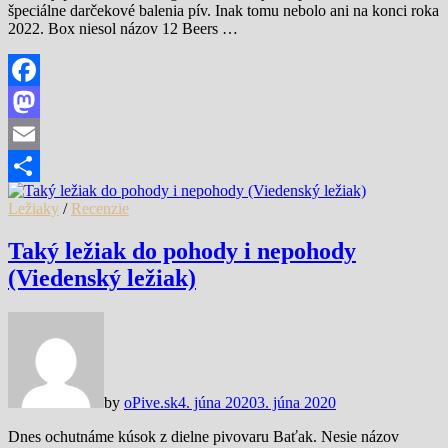
špeciálne darčekové balenia pív. Inak tomu nebolo ani na konci roka
2022. Box niesol názov 12 Beers …
Facebook
Mastodon
Email
Share
Ležiaky
/
Recenzie
Taký ležiak do pohody i nepohody
(Viedenský ležiak)
by
oPive.sk
4. júna 2020
3. júna 2020
Dnes ochutnáme kúsok z dielne pivovaru Baťak. Nesie názov