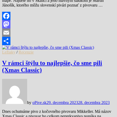
mape. Nájdete ho v Skalici a jeho hlavným sládkom je Martin
Jánošík, ktorého môžu slovenskí pivári poznať z pivovaru …
Facebook
Mastodon
Email
Share
Ležiaky
/
Recenzie
V rámci štýlu to najlepšie, čo sme pili
(Xmas Classic)
by
oPive.sk
29. decembra 2023
28. decembra 2023
Dnes ochutnáme pivo z kočovného pivovaru Mikkeller. Má názov
Xmas Classic a pivovar ho celkom neprekvapivo ponúka na