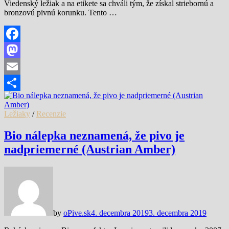
Viedenský ležiak a na etikete sa chváli tým, že získal striebornú a
bronzovú pivnú korunku. Tento …
Facebook
Mastodon
Email
Share
Ležiaky
/
Recenzie
Bio nálepka neznamená, že pivo je
nadpriemerné (Austrian Amber)
by
oPive.sk
4. decembra 2019
3. decembra 2019