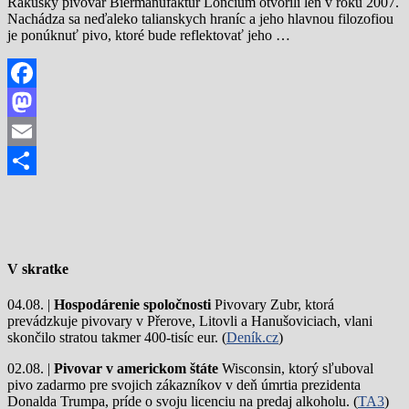
Rakúsky pivovar Biermanufaktur Loncium otvorili len v roku 2007.
Nachádza sa neďaleko talianskych hraníc a jeho hlavnou filozofiou
je ponúknuť pivo, ktoré bude reflektovať jeho …
Facebook
Mastodon
Email
Share
V skratke
04.08. |
Hospodárenie spoločnosti
Pivovary Zubr, ktorá
prevádzkuje pivovary v Přerove, Litovli a Hanušoviciach, vlani
skončilo stratou takmer 400-tisíc eur. (
Deník.cz
)
02.08. |
Pivovar v americkom štáte
Wisconsin, ktorý sľuboval
pivo zadarmo pre svojich zákazníkov v deň úmrtia prezidenta
Donalda Trumpa, príde o svoju licenciu na predaj alkoholu. (
TA3
)