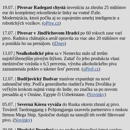
19.07. |
Pivovar Radegast chystá
investíciu za zhruba 25 miliónov
eur do kompletnej rekonštrukcie linky na vratné fľaše.
Modernizácia, ktorá počíta aj so zapojením umelej inteligencie a
robotických vozíkov. (
oPive.cz
)
17.07. |
Pivovar v Jindřichovom Hradci
po 60 rokoch zase varí
pivo.
Radnica chátrajúca areál opravila za viac ako 20 miliónov eur
a ponúkla ho na prenájom. (
iDnes
)
13.07.|
Nealkoholické pivo
sa v Nemecku stalo už tretím
najobľúbenejším pivným štýlom. Zatiaľ čo jeho produkcia vlani
medziročne vzrástla o 6,5 percenta, výroba alkoholického piva
zaznamenala pokles o takmer šesť percent. (
oPivě.cz
)
12.07. |
Budějovický Budvar
masívne expanduje na nové
zahraničné trhy. Podľa generálneho riaditeľa Petra Dvořáka je
veľkým krokom najmä vstup do Indie, no značka sa po novom
presadila aj v Ománe, Egypte či Uzbekistane. (
Novinky
)
05.07. |
Severná Kórea vyváža
do Ruska okrem zbraní aj pivo.
Továreň Taedonggang z Pchjongjangu uzavrela partnerstvo s ruskou
firmou Mega Ship. Spoločne dodajú na tamojší trh svetlé filtrované
pivo. (
Novinky
)
30.06. |
Plzeňský Prazdroj
sa na prahu tohtoročnej letnej sezóny