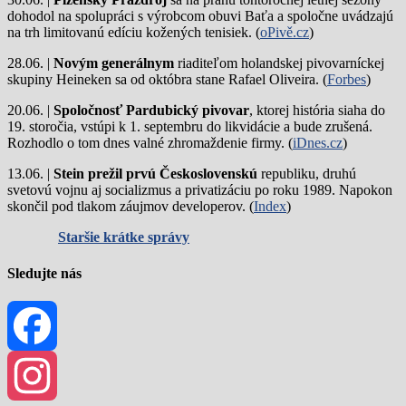
dohodol na spolupráci s výrobcom obuvi Baťa a spoločne uvádzajú
na trh limitovanú edíciu kožených tenisiek. (
oPivě.cz
)
28.06. |
Novým generálnym
riaditeľom holandskej pivovarníckej
skupiny Heineken sa od októbra stane Rafael Oliveira. (
Forbes
)
20.06. |
Spoločnosť Pardubický pivovar
, ktorej história siaha do
19. storočia, vstúpi k 1. septembru do likvidácie a bude zrušená.
Rozhodlo o tom dnes valné zhromaždenie firmy. (
iDnes.cz
)
13.06. |
Stein prežil prvú Československú
republiku, druhú
svetovú vojnu aj socializmus a privatizáciu po roku 1989. Napokon
skončil pod tlakom záujmov developerov. (
Index
)
Staršie krátke správy
Sledujte nás
Facebook