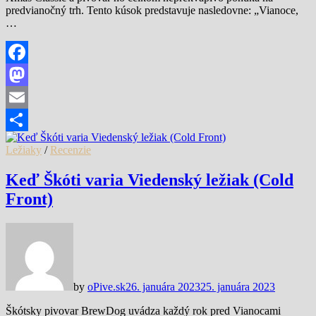
predvianočný trh. Tento kúsok predstavuje nasledovne: „Vianoce,
…
Facebook
Mastodon
Email
Share
Ležiaky
/
Recenzie
Keď Škóti varia Viedenský ležiak (Cold
Front)
by
oPive.sk
26. januára 2023
25. januára 2023
Škótsky pivovar BrewDog uvádza každý rok pred Vianocami