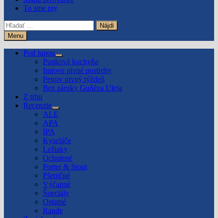
To sme my
Hľadať:
Menu
Pod lupou
Show
Punková kuchyňa
sub
Imrove pivné postrehy
menu
Petrov pivný týždeň
Bez záruky Guñéza Uleja
Z trhu
Recenzie
Show
ALE
sub
APA
menu
IPA
Kyseláče
Ležiaky
Ochutené
Porter & Stout
Pšeničné
Výčapné
Špeciály
Ostatné
Rande