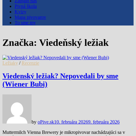
Zaujalo nás
Pivná škola
Kvízy
Mapa pivovarov
To sme my
Značka:
Viedeňský ležiak
Ležiaky
/
Recenzie
Viedenský ležiak? Nepovedali by sme
(Wiener Bubi)
by
oPive.sk
10. februára 2026
9. februára 2026
Muttermilch Vienna Brewery je mikropivovar nachádzajúci sa v