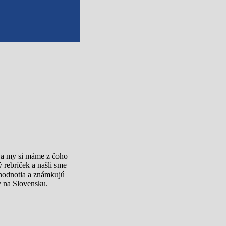
á a my si máme z čoho
 rebríček a našli sme
 hodnotia a známkujú
v na Slovensku.