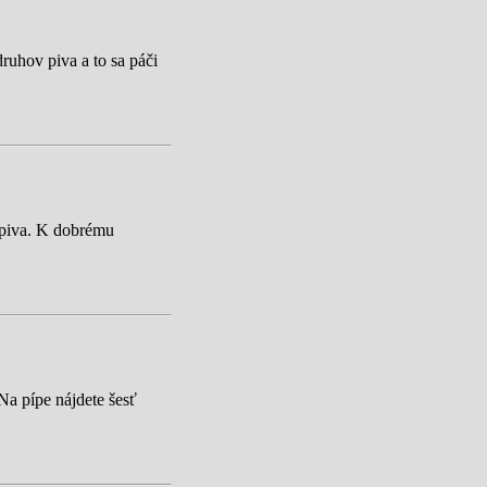
ruhov piva a to sa páči
o piva. K dobrému
Na pípe nájdete šesť