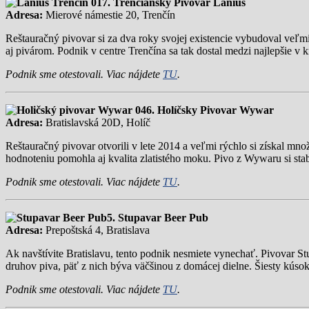
7. Trenčiansky Pivovar Lanius
Adresa:
Mierové námestie 20, Trenčín
Reštauračný pivovar si za dva roky svojej existencie vybudoval veľmi
aj pivárom. Podnik v centre Trenčína sa tak dostal medzi najlepšie v k
Podnik sme otestovali. Viac nájdete
TU
.
6. Holíčsky Pivovar Wywar
Adresa:
Bratislavská 20D, Holíč
Reštauračný pivovar otvorili v lete 2014 a veľmi rýchlo si získal m
hodnoteniu pomohla aj kvalita zlatistého moku. Pivo z Wywaru si stab
Podnik sme otestovali. Viac nájdete
TU
.
5. Stupavar Beer Pub
Adresa:
Prepoštská 4, Bratislava
Ak navštívite Bratislavu, tento podnik nesmiete vynechať. Pivovar St
druhov piva, päť z nich býva väčšinou z domácej dielne. Šiesty kúsok
Podnik sme otestovali. Viac nájdete
TU
.