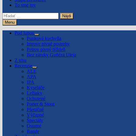
To sme my
Hľadať:
Menu
Pod lupou
Show
Punková kuchyňa
sub
Imrove pivné postrehy
menu
Petrov pivný týždeň
Bez záruky Guñéza Uleja
Z trhu
Recenzie
Show
ALE
sub
APA
menu
IPA
Kyseláče
Ležiaky
Ochutené
Porter & Stout
Pšeničné
Výčapné
Špeciály
Ostatné
Rande