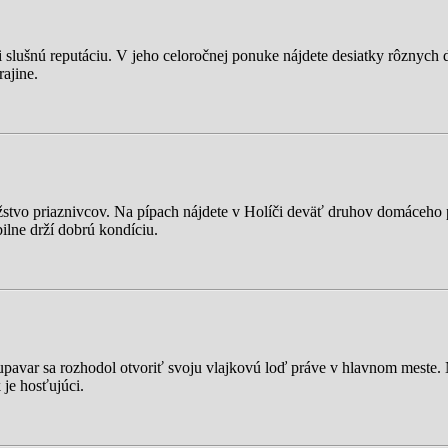
 slušnú reputáciu. V jeho celoročnej ponuke nájdete desiatky rôznych d
rajine.
nožstvo priaznivcov. Na pípach nájdete v Holíči deväť druhov domáceh
ilne drží dobrú kondíciu.
upavar sa rozhodol otvoriť svoju vlajkovú loď práve v hlavnom meste. 
 je hosťujúci.