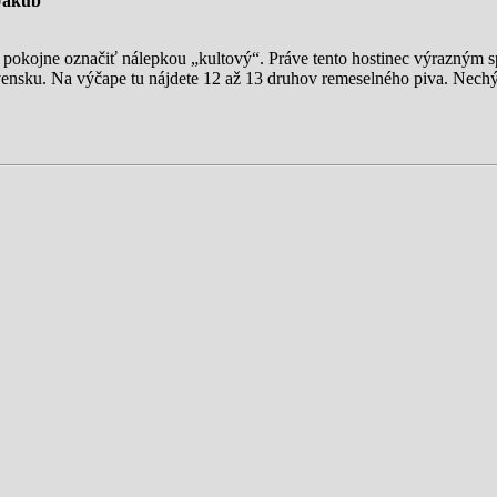
 Jakub
e pokojne označiť nálepkou „kultový“. Práve tento hostinec výrazným
vensku. Na výčape tu nájdete 12 až 13 druhov remeselného piva. Nechý