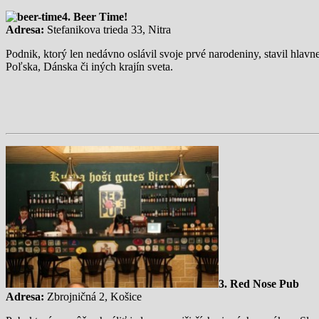
4. Beer Time!
Adresa:
Stefanikova trieda 33, Nitra
Podnik, ktorý len nedávno oslávil svoje prvé narodeniny, stavil hla
Poľska, Dánska či iných krajín sveta.
3. Red Nose Pub
Adresa:
Zbrojničná 2, Košice