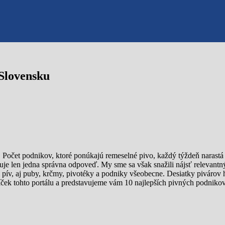
 Slovensku
 Počet podnikov, ktoré ponúkajú remeselné pivo, každý týždeň narast
uje len jedna správna odpoveď. My sme sa však snažili nájsť relevantný
ív, aj puby, krčmy, pivotéky a podniky všeobecne. Desiatky pivárov
ríček tohto portálu a predstavujeme vám 10 najlepších pivných podniko