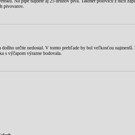
vensku. Na pípe nájdete aj 25 druhov piva. Takmer polovicu z nich za
h pivovarov.
a doňho určite nedostal. V tomto prehľade by bol veľkosťou najmenší. 
téka s výčapom výrazne bodovala.