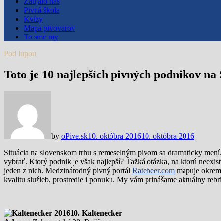
Zaujalo nás
Pivná škola
Kvízy
Mapa pivovarov
To sme my
Pod lupou
Toto je 10 najlepších pivných podnikov na
by
oPive.sk
10. októbra 2016
10. októbra 2016
Situácia na slovenskom trhu s remeselným pivom sa dramaticky mení.
vybrať. Ktorý podnik je však najlepší? Ťažká otázka, na ktorú neexist
jeden z nich. Medzinárodný pivný portál
Ratebeer.com
mapuje okrem p
kvalitu služieb, prostredie i ponuku. My vám prinášame aktuálny reb
10. Kaltenecker