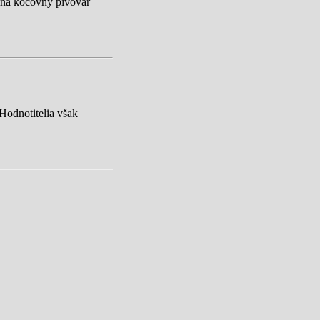
pĺňa kočovný pivovar
Hodnotitelia však