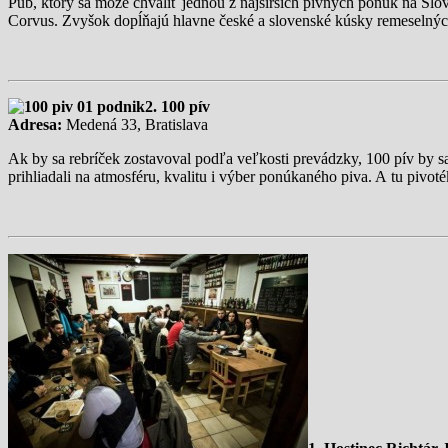
Pub, ktorý sa môže chváliť jednou z najširších pivných ponúk na Slo
Corvus. Zvyšok dopĺňajú hlavne české a slovenské kúsky remeselnýc
2. 100 pív
Adresa:
Medená 33, Bratislava
Ak by sa rebríček zostavoval podľa veľkosti prevádzky, 100 pív by s
prihliadali na atmosféru, kvalitu i výber ponúkaného piva. A tu pivo