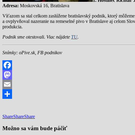
1. Hostinec Richtár
Adresa:
Moskovská 16, Bratislava
Víťazom sa stal celkom zaslúžene bratislavský podnik, ktorý môžem
a ovplyvňoval nazeranie na remeselné pivo v Bratislave aj celom Slo
produkcia.
Podnik sme otestovali. Viac nájdete
TU
.
Snímky: oPive.sk, FB podnikov
Facebook
Mastodon
Email
Share
Share
Share
Share
Možno sa vám bude páčiť