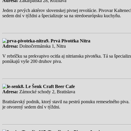
Adresa:
Zakarpatská 28, Rožňava
Jeden z prvých aktérov slovenskej pivnej revolúcie. Pivovar Kalteneck
sedem dní v týždni a špecializuje sa na stredoeurópsku kuchyňu.
9. Prvá Pivotéka Nitra
Adresa:
Dolnočermánska 1, Nitra
V rebríčku sa prekvapivo ocitla aj nitrianska pivotéka. Tá sa špeciali
ponúkajú vyše 200 druhov piva.
8. Le Šenk Craft Beer Cafe
Adresa:
Zámocké schody 2, Bratislava
Bratislavský podnik, ktorý stavil na pestrú ponuku remeselného piv
je otvorený sedem dní v týždni.