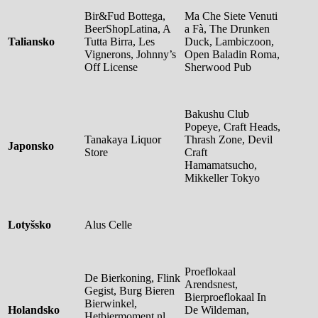
Bir&Fud Bottega,
Ma Che Siete Venuti
BeerShopLatina, A
a Fà, The Drunken
Taliansko
Tutta Birra, Les
Duck, Lambiczoon,
Vignerons, Johnny’s
Open Baladin Roma,
Off License
Sherwood Pub
Bakushu Club
Popeye, Craft Heads,
Tanakaya Liquor
Thrash Zone, Devil
Japonsko
Store
Craft
Hamamatsucho,
Mikkeller Tokyo
Lotyšsko
Alus Celle
Proeflokaal
De Bierkoning, Flink
Arendsnest,
Gegist, Burg Bieren
Bierproeflokaal In
Bierwinkel,
Holandsko
De Wildeman,
Hetbiermoment.nl