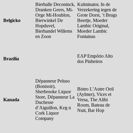
Bierhalle Deconinck,
Kulminator, In de
Dranken Geers, Mi-
Verzekering tegen de
Orge Mi-Houblon,
Grote Dorst, ’t Brugs
Belgicko
Bierwinkel De
Beertje, Moeder
Hopduvel,
Lambic Original,
Bierhandel Willems
Moeder Lambic
en Zoon
Fontainas
EAP Empório Alto
Brazília
dos Pinheiros
Dépanneur Peluso
(Bonisoir),
Bistro L’Autre Oeil
Sherbrooke Liquor
(Aylmer), Vices et
Store, Dépanneur La
Kanada
Versa, The Alibi
Duchesse
Room, Bateau de
d’Aiguillon, Keg n
Nuit, Bar Hop
Cork Liquor
Company