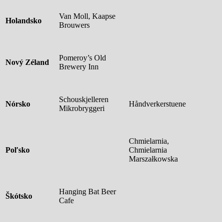
Van Moll, Kaapse
Holandsko
Brouwers
Pomeroy’s Old
Nový Zéland
Brewery Inn
Schouskjelleren
Nórsko
Håndverkerstuene
Mikrobryggeri
Chmielarnia,
Poľsko
Chmielarnia
Marszałkowska
Hanging Bat Beer
Škótsko
Cafe