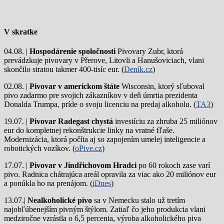
V skratke
04.08. |
Hospodárenie spoločnosti
Pivovary Zubr, ktorá
prevádzkuje pivovary v Přerove, Litovli a Hanušoviciach, vlani
skončilo stratou takmer 400-tisíc eur. (
Deník.cz
)
02.08. |
Pivovar v americkom štáte
Wisconsin, ktorý sľuboval
pivo zadarmo pre svojich zákazníkov v deň úmrtia prezidenta
Donalda Trumpa, príde o svoju licenciu na predaj alkoholu. (
TA3
)
19.07. |
Pivovar Radegast chystá
investíciu za zhruba 25 miliónov
eur do kompletnej rekonštrukcie linky na vratné fľaše.
Modernizácia, ktorá počíta aj so zapojením umelej inteligencie a
robotických vozíkov. (
oPive.cz
)
17.07. |
Pivovar v Jindřichovom Hradci
po 60 rokoch zase varí
pivo.
Radnica chátrajúca areál opravila za viac ako 20 miliónov eur
a ponúkla ho na prenájom. (
iDnes
)
13.07.|
Nealkoholické pivo
sa v Nemecku stalo už tretím
najobľúbenejším pivným štýlom. Zatiaľ čo jeho produkcia vlani
medziročne vzrástla o 6,5 percenta, výroba alkoholického piva