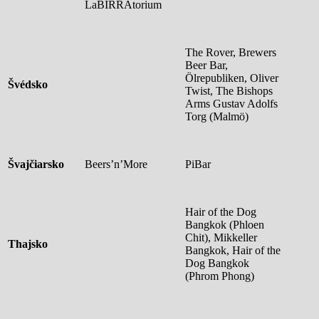
LaBIRRAtorium
The Rover, Brewers
Beer Bar,
Ölrepubliken, Oliver
Švédsko
Twist, The Bishops
Arms Gustav Adolfs
Torg (Malmö)
Švajčiarsko
Beers’n’More
PiBar
Hair of the Dog
Bangkok (Phloen
Chit), Mikkeller
Thajsko
Bangkok, Hair of the
Dog Bangkok
(Phrom Phong)