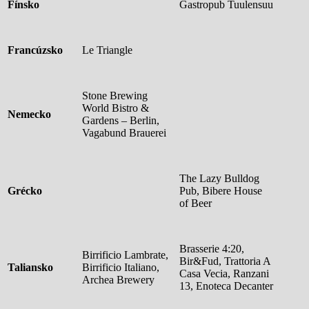
Fínsko
Gastropub Tuulensuu
Francúzsko
Le Triangle
Stone Brewing
World Bistro &
Nemecko
Gardens – Berlin,
Vagabund Brauerei
The Lazy Bulldog
Grécko
Pub, Bibere House
of Beer
Brasserie 4:20,
Birrificio Lambrate,
Bir&Fud, Trattoria A
Taliansko
Birrificio Italiano,
Casa Vecia, Ranzani
Archea Brewery
13, Enoteca Decanter