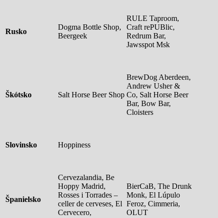
RULE Taproom,
Dogma Bottle Shop,
Craft rePUBlic,
Rusko
Beergeek
Redrum Bar,
Jawsspot Msk
BrewDog Aberdeen,
Andrew Usher &
Škótsko
Salt Horse Beer Shop
Co, Salt Horse Beer
Bar, Bow Bar,
Cloisters
Slovinsko
Hoppiness
Cervezalandia, Be
Hoppy Madrid,
BierCaB, The Drunk
Rosses i Torrades –
Monk, El Lúpulo
Španielsko
celler de cerveses, El
Feroz, Cimmeria,
Cervecero,
OLUT