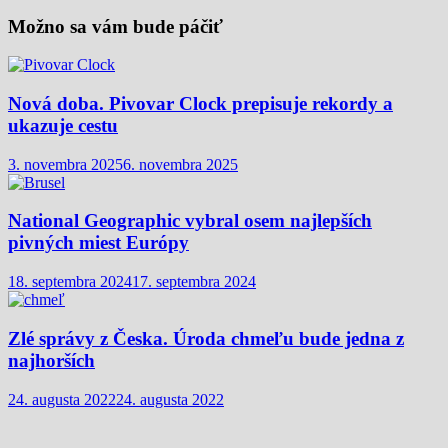
Možno sa vám bude páčiť
Nová doba. Pivovar Clock prepisuje rekordy a
ukazuje cestu
3. novembra 2025
6. novembra 2025
National Geographic vybral osem najlepších
pivných miest Európy
18. septembra 2024
17. septembra 2024
Zlé správy z Česka. Úroda chmeľu bude jedna z
najhorších
24. augusta 2022
24. augusta 2022