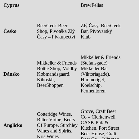
Cyprus
BrewFellas
BeerGeek Beer
Zlý Časy, BeerGeek
Česko
Shop, Pivotéka Zlý
Bar, Pivovarský
Časy – Pivkupectví
Klub
Mikkeller & Friends
Mikkeller & Friends
(Stefansgade),
Bottle Shop, Voldby
Mikkeller Bar
Dánsko
Købmandsgaard,
(Viktoriagade),
Kihoskh,
Himmeriget,
BeerShoppen
Koelschip,
Fermentoren
Grove, Craft Beer
Cotteridge Wines,
Co – Clerkenwell,
Bitter Virtue, Beers
CASK Pub &
Anglicko
Of Europe, Stirchley
Kitchen, Port Street
Wines and Spirits,
Beer House, Craft
Kris Wines