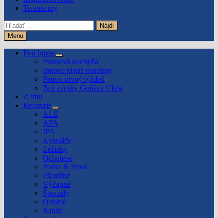
To sme my
Hľadať:
Menu
Pod lupou
Show
Punková kuchyňa
sub
Imrove pivné postrehy
menu
Petrov pivný týždeň
Bez záruky Guñéza Uleja
Z trhu
Recenzie
Show
ALE
sub
APA
menu
IPA
Kyseláče
Ležiaky
Ochutené
Porter & Stout
Pšeničné
Výčapné
Špeciály
Ostatné
Rande