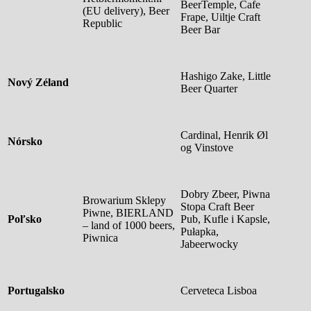
BeerTemple, Cafe
(EU delivery), Beer
Frape, Uiltje Craft
Republic
Beer Bar
Hashigo Zake, Little
Nový Zéland
Beer Quarter
Cardinal, Henrik Øl
Nórsko
og Vinstove
Dobry Zbeer, Piwna
Browarium Sklepy
Stopa Craft Beer
Piwne, BIERLAND
Poľsko
Pub, Kufle i Kapsle,
– land of 1000 beers,
Pułapka,
Piwnica
Jabeerwocky
Portugalsko
Cerveteca Lisboa