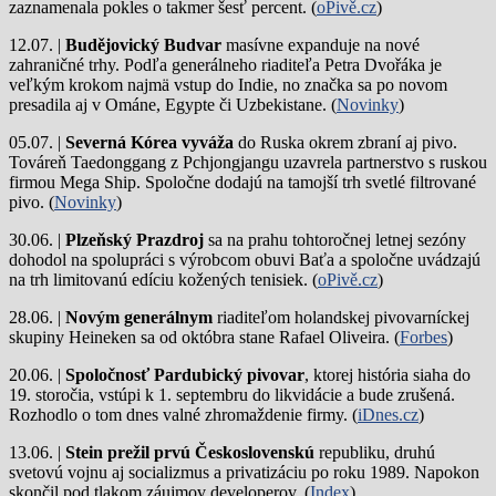
zaznamenala pokles o takmer šesť percent. (
oPivě.cz
)
12.07. |
Budějovický Budvar
masívne expanduje na nové
zahraničné trhy. Podľa generálneho riaditeľa Petra Dvořáka je
veľkým krokom najmä vstup do Indie, no značka sa po novom
presadila aj v Ománe, Egypte či Uzbekistane. (
Novinky
)
05.07. |
Severná Kórea vyváža
do Ruska okrem zbraní aj pivo.
Továreň Taedonggang z Pchjongjangu uzavrela partnerstvo s ruskou
firmou Mega Ship. Spoločne dodajú na tamojší trh svetlé filtrované
pivo. (
Novinky
)
30.06. |
Plzeňský Prazdroj
sa na prahu tohtoročnej letnej sezóny
dohodol na spolupráci s výrobcom obuvi Baťa a spoločne uvádzajú
na trh limitovanú edíciu kožených tenisiek. (
oPivě.cz
)
28.06. |
Novým generálnym
riaditeľom holandskej pivovarníckej
skupiny Heineken sa od októbra stane Rafael Oliveira. (
Forbes
)
20.06. |
Spoločnosť Pardubický pivovar
, ktorej história siaha do
19. storočia, vstúpi k 1. septembru do likvidácie a bude zrušená.
Rozhodlo o tom dnes valné zhromaždenie firmy. (
iDnes.cz
)
13.06. |
Stein prežil prvú Československú
republiku, druhú
svetovú vojnu aj socializmus a privatizáciu po roku 1989. Napokon
skončil pod tlakom záujmov developerov. (
Index
)