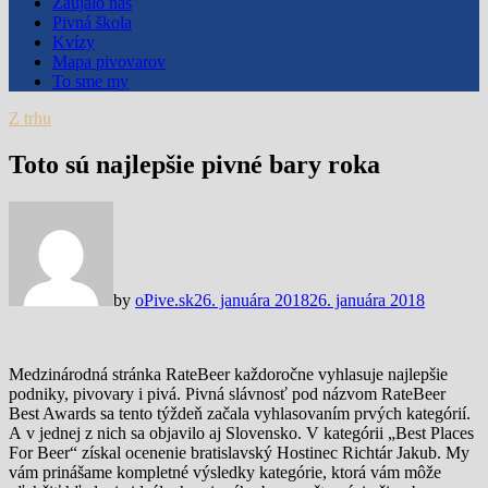
Zaujalo nás
Pivná škola
Kvízy
Mapa pivovarov
To sme my
Z trhu
Toto sú najlepšie pivné bary roka
by
oPive.sk
26. januára 2018
26. januára 2018
Medzinárodná stránka RateBeer každoročne vyhlasuje najlepšie
podniky, pivovary i pivá. Pivná slávnosť pod názvom RateBeer
Best Awards sa tento týždeň začala vyhlasovaním prvých kategórií.
A v jednej z nich sa objavilo aj Slovensko. V kategórii „Best Places
For Beer“ získal ocenenie bratislavský Hostinec Richtár Jakub. My
vám prinášame kompletné výsledky kategórie, ktorá vám môže