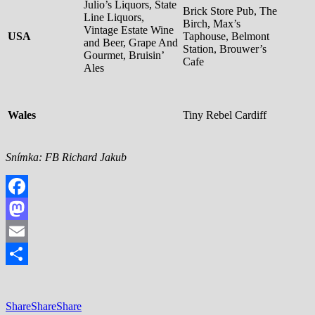
Julio’s Liquors, State
Brick Store Pub, The
Line Liquors,
Birch, Max’s
Vintage Estate Wine
USA
Taphouse, Belmont
and Beer, Grape And
Station, Brouwer’s
Gourmet, Bruisin’
Cafe
Ales
Wales
Tiny Rebel Cardiff
Snímka: FB Richard Jakub
Facebook
Mastodon
Email
Share
Share
Share
Share