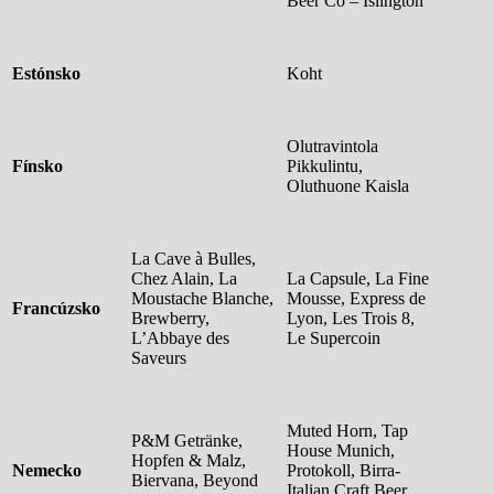
Beer Co – Islington
Estónsko
Koht
Olutravintola
Fínsko
Pikkulintu,
Oluthuone Kaisla
La Cave à Bulles,
Chez Alain, La
La Capsule, La Fine
Moustache Blanche,
Mousse, Express de
Francúzsko
Brewberry,
Lyon, Les Trois 8,
L’Abbaye des
Le Supercoin
Saveurs
Muted Horn, Tap
P&M Getränke,
House Munich,
Hopfen & Malz,
Nemecko
Protokoll, Birra-
Biervana, Beyond
Italian Craft Beer,