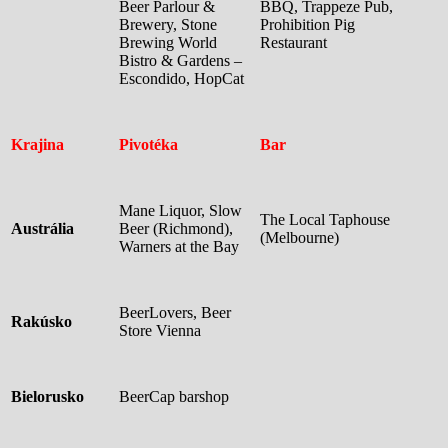
Beer Parlour &
BBQ, Trappeze Pub,
Brewery, Stone
Prohibition Pig
Brewing World
Restaurant
Bistro & Gardens –
Escondido, HopCat
Krajina
Pivotéka
Bar
Mane Liquor, Slow
The Local Taphouse
Austrália
Beer (Richmond),
(Melbourne)
Warners at the Bay
BeerLovers, Beer
Rakúsko
Store Vienna
Bielorusko
BeerCap barshop