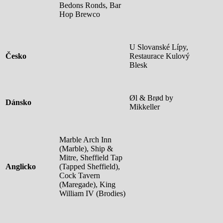
Bedons Ronds, Bar
Hop Brewco
U Slovanské Lípy,
Česko
Restaurace Kulový
Blesk
Øl & Brød by
Dánsko
Mikkeller
Marble Arch Inn
(Marble), Ship &
Mitre, Sheffield Tap
Anglicko
(Tapped Sheffield),
Cock Tavern
(Maregade), King
William IV (Brodies)