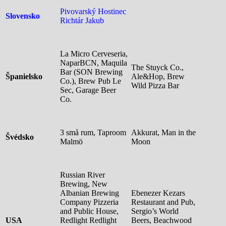
Pivovarský Hostinec
Slovensko
Richtár Jakub
La Micro Cerveseria,
NaparBCN, Maquila
The Stuyck Co.,
Bar (SON Brewing
Španielsko
Ale&Hop, Brew
Co.), Brew Pub Le
Wild Pizza Bar
Sec, Garage Beer
Co.
3 små rum, Taproom
Akkurat, Man in the
Švédsko
Malmö
Moon
Russian River
Brewing, New
Albanian Brewing
Ebenezer Kezars
Company Pizzeria
Restaurant and Pub,
and Public House,
Sergio’s World
USA
Redlight Redlight
Beers, Beachwood