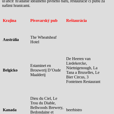
uľahčiť hľadanie ideálneho pivného baru, reštaurácie či pubu za
našimi hranicami.
Krajina
Pivovarský pub
Reštaurácia
The Wheatsheaf
Austrália
Hotel
De Heeren van
Liedekercke,
Estaminet en
Nüetnigenough, La
Belgicko
Brouwerij D’Oude
Tana a Bruxelles, Le
Maalderij
Bier Circus, 3
Fonteinen Restaurant
Dieu du Ciel, Le
Trou du Diable,
Bellwoods Brewery,
Kanada
beerbistro
Bedondaine et