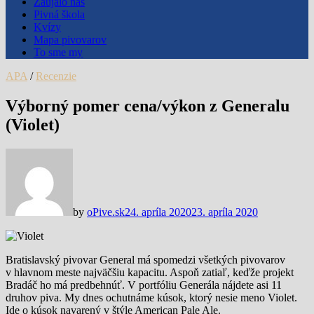
Zaujalo nás
Pivná škola
Kvízy
Mapa pivovarov
To sme my
APA
/
Recenzie
Výborný pomer cena/výkon z Generalu
(Violet)
by
oPive.sk
24. apríla 2020
23. apríla 2020
Bratislavský pivovar General má spomedzi všetkých pivovarov
v hlavnom meste najväčšiu kapacitu. Aspoň zatiaľ, keďže projekt
Bradáč ho má predbehnúť. V portfóliu Generála nájdete asi 11
druhov piva. My dnes ochutnáme kúsok, ktorý nesie meno Violet.
Ide o kúsok navarený v štýle American Pale Ale.