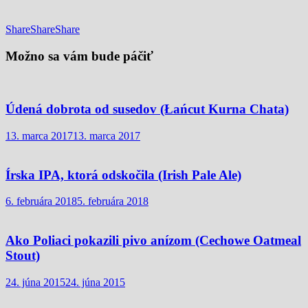
Share
Share
Share
Možno sa vám bude páčiť
Údená dobrota od susedov (Łańcut Kurna Chata)
13. marca 2017
13. marca 2017
Írska IPA, ktorá odskočila (Irish Pale Ale)
6. februára 2018
5. februára 2018
Ako Poliaci pokazili pivo anízom (Cechowe Oatmeal
Stout)
24. júna 2015
24. júna 2015