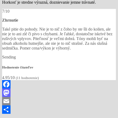
Horkosť je stredne výrazná, doznievanie jemne trávnaté.
7/10
Zhrnutie
Také pitie do pohody. Nie je to nič z čoho by ste šli do kolien, ale
nie je to ani zlé či pivo s chybami. Je ľahké, dostatočne iskrivé bez
rušivých vplyvov. Piteľnosť je veľmi dobrá. Tóny mohli byť na
obsah alkoholu hutnejšie, ale nie je to nič strašné. Za nás slušná
sedmička. Pomer cena/výkon je výborný.
Sending
Hodnotenie čitateľov
4.95/10
(
11
hodnotenie)
Facebook
Mastodon
Email
Share