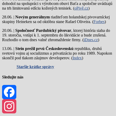
dohodol na spolupráci s výrobcom obuvi Baťa a spoločne uvádzajú
na trh limitovanú edíciu kožených tenisiek. (
oPivě.cz
)
28.06. |
Novým generálnym
riaditeľom holandskej pivovarníckej
skupiny Heineken sa od októbra stane Rafael Oliveira. (
Forbes
)
20.06. |
Spoločnosť Pardubický pivovar
, ktorej história siaha do
19. storočia, vstúpi k 1. septembru do likvidácie a bude zrušená.
Rozhodlo o tom dnes valné zhromaždenie firmy. (
iDnes.cz
)
13.06. |
Stein prežil prvú Československú
republiku, druhú
svetovú vojnu aj socializmus a privatizáciu po roku 1989. Napokon
skončil pod tlakom záujmov developerov. (
Index
)
Staršie krátke správy
Sledujte nás
Facebook