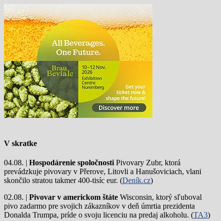
V skratke
04.08. |
Hospodárenie spoločnosti
Pivovary Zubr, ktorá
prevádzkuje pivovary v Přerove, Litovli a Hanušoviciach, vlani
skončilo stratou takmer 400-tisíc eur. (
Deník.cz
)
02.08. |
Pivovar v americkom štáte
Wisconsin, ktorý sľuboval
pivo zadarmo pre svojich zákazníkov v deň úmrtia prezidenta
Donalda Trumpa, príde o svoju licenciu na predaj alkoholu. (
TA3
)