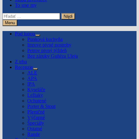
To sme my
Hľadať:
Menu
Pod lupou
Show
Punková kuchyňa
sub
Imrove pivné postrehy
menu
Petrov pivný týždeň
Bez záruky Guñéza Uleja
Z trhu
Recenzie
Show
ALE
sub
APA
menu
IPA
Kyseláče
Ležiaky
Ochutené
Porter & Stout
Pšeničné
Výčapné
Špeciály
Ostatné
Rande