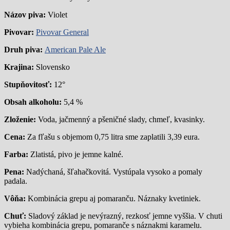
Názov piva:
Violet
Pivovar:
Pivovar General
Druh piva:
American Pale Ale
Krajina:
Slovensko
Stupňovitosť:
12°
Obsah alkoholu:
5,4 %
Zloženie:
Voda, jačmenný a pšeničné slady, chmeľ, kvasinky.
Cena:
Za fľašu s objemom 0,75 litra sme zaplatili 3,39 eura.
Farba:
Zlatistá, pivo je jemne kalné.
Pena:
Nadýchaná, šľahačkovitá. Vystúpala vysoko a pomaly
padala.
Vôňa:
Kombinácia grepu aj pomaranču. Náznaky kvetiniek.
Chuť:
Sladový základ je nevýrazný, rezkosť jemne vyššia. V chuti
vybieha kombinácia grepu, pomaranče s náznakmi karamelu.