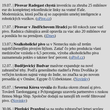
19.07. |
Pivovar Radegast chystá
investíciu za zhruba 25 miliónov
eur do kompletnej rekonštrukcie linky na vratné fľaše.
Modernizácia, ktorá počíta aj so zapojením umelej inteligencie a
robotických vozíkov. (
oPive.cz
)
17.07. |
Pivovar v Jindřichovom Hradci
po 60 rokoch zase varí
pivo.
Radnica chátrajúca areál opravila za viac ako 20 miliónov eur
a ponúkla ho na prenájom. (
iDnes
)
13.07.|
Nealkoholické pivo
sa v Nemecku stalo už tretím
najobľúbenejším pivným štýlom. Zatiaľ čo jeho produkcia vlani
medziročne vzrástla o 6,5 percenta, výroba alkoholického piva
zaznamenala pokles o takmer šesť percent. (
oPivě.cz
)
12.07. |
Budějovický Budvar
masívne expanduje na nové
zahraničné trhy. Podľa generálneho riaditeľa Petra Dvořáka je
veľkým krokom najmä vstup do Indie, no značka sa po novom
presadila aj v Ománe, Egypte či Uzbekistane. (
Novinky
)
05.07. |
Severná Kórea vyváža
do Ruska okrem zbraní aj pivo.
Továreň Taedonggang z Pchjongjangu uzavrela partnerstvo s ruskou
firmou Mega Ship. Spoločne dodajú na tamojší trh svetlé filtrované
pivo. (
Novinky
)
30.06. |
Plzeňský Prazdroj
sa na prahu tohtoročnej letnej sezóny