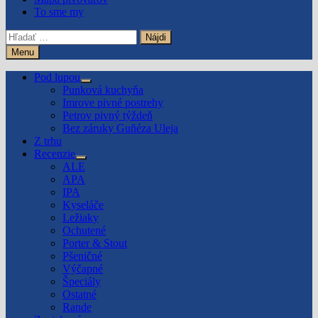
To sme my
Hľadať:
Menu
Pod lupou
Show
Punková kuchyňa
sub
Imrove pivné postrehy
menu
Petrov pivný týždeň
Bez záruky Guñéza Uleja
Z trhu
Recenzie
Show
ALE
sub
APA
menu
IPA
Kyseláče
Ležiaky
Ochutené
Porter & Stout
Pšeničné
Výčapné
Špeciály
Ostatné
Rande