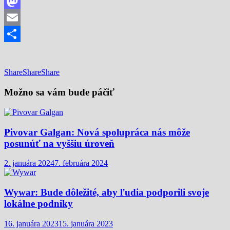
Facebook
Mastodon
Email
Share
Share
Share
Share
Možno sa vám bude páčiť
Pivovar Galgan: Nová spolupráca nás môže
posunúť na vyššiu úroveň
2. januára 2024
7. februára 2024
Wywar: Bude dôležité, aby ľudia podporili svoje
lokálne podniky
16. januára 2023
15. januára 2023