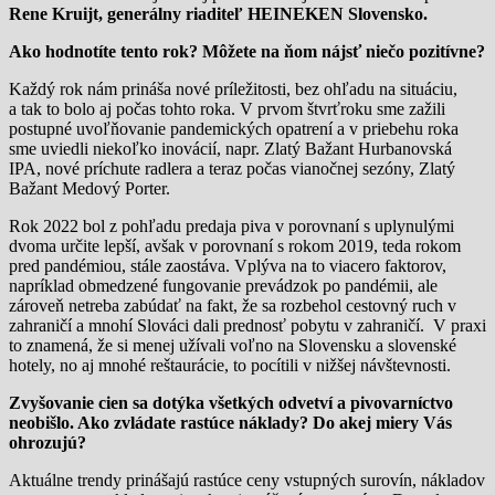
Rene Kruijt, generálny riaditeľ HEINEKEN Slovensko.
Ako hodnotíte tento rok? Môžete na ňom nájsť niečo pozitívne?
Každý rok nám prináša nové príležitosti, bez ohľadu na situáciu,
a tak to bolo aj počas tohto roka. V prvom štvrťroku sme zažili
postupné uvoľňovanie pandemických opatrení a v priebehu roka
sme uviedli niekoľko inovácií, napr. Zlatý Bažant Hurbanovská
IPA, nové príchute radlera a teraz počas vianočnej sezóny, Zlatý
Bažant Medový Porter.
Rok 2022 bol z pohľadu predaja piva v porovnaní s uplynulými
dvoma určite lepší, avšak v porovnaní s rokom 2019, teda rokom
pred pandémiou, stále zaostáva. Vplýva na to viacero faktorov,
napríklad obmedzené fungovanie prevádzok po pandémii, ale
zároveň netreba zabúdať na fakt, že sa rozbehol cestovný ruch v
zahraničí a mnohí Slováci dali prednosť pobytu v zahraničí. V praxi
to znamená, že si menej užívali voľno na Slovensku a slovenské
hotely, no aj mnohé reštaurácie, to pocítili v nižšej návštevnosti.
Zvyšovanie cien sa dotýka všetkých odvetví a pivovarníctvo
neobišlo. Ako zvládate rastúce náklady? Do akej miery Vás
ohrozujú?
Aktuálne trendy prinášajú rastúce ceny vstupných surovín, nákladov