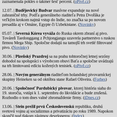
zaznamenala pokles o takmer šesť percent. (
oPivě.cz
)
12.07. |
Budějovický Budvar
masívne expanduje na nové
zahraničné trhy. Podľa generálneho riaditeľa Petra Dvořáka je
veľkým krokom najmä vstup do Indie, no značka sa po novom
presadila aj v Ománe, Egypte či Uzbekistane. (
Novinky
)
05.07. |
Severná Kórea vyváža
do Ruska okrem zbraní aj pivo.
Továreň Taedonggang z Pchjongjangu uzavrela partnerstvo s ruskou
firmou Mega Ship. Spoločne dodajú na tamojší trh svetlé filtrované
pivo. (
Novinky
)
30.06. |
Plzeňský Prazdroj
sa na prahu tohtoročnej letnej sezóny
dohodol na spolupráci s výrobcom obuvi Baťa a spoločne uvádzajú
na trh limitovanú edíciu kožených tenisiek. (
oPivě.cz
)
28.06. |
Novým generálnym
riaditeľom holandskej pivovarníckej
skupiny Heineken sa od októbra stane Rafael Oliveira. (
Forbes
)
20.06. |
Spoločnosť Pardubický pivovar
, ktorej história siaha do
19. storočia, vstúpi k 1. septembru do likvidácie a bude zrušená.
Rozhodlo o tom dnes valné zhromaždenie firmy. (
iDnes.cz
)
13.06. |
Stein prežil prvú Československú
republiku, druhú
svetovú vojnu aj socializmus a privatizáciu po roku 1989. Napokon
skončil pod tlakom záujmov developerov. (
Index
)