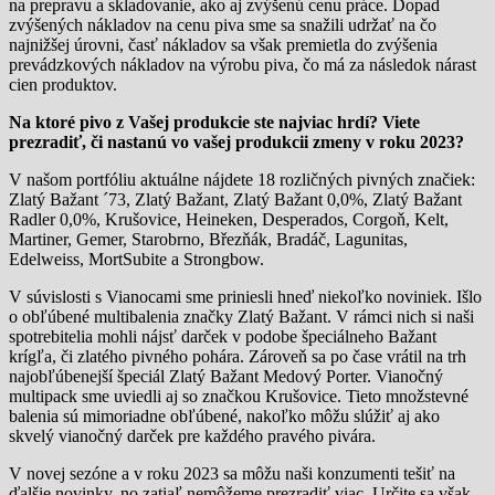
na prepravu a skladovanie, ako aj zvýšenú cenu práce. Dopad
zvýšených nákladov na cenu piva sme sa snažili udržať na čo
najnižšej úrovni, časť nákladov sa však premietla do zvýšenia
prevádzkových nákladov na výrobu piva, čo má za následok nárast
cien produktov.
Na ktoré pivo z Vašej produkcie ste najviac hrdí? Viete
prezradiť, či nastanú vo vašej produkcii zmeny v roku 2023?
V našom portfóliu aktuálne nájdete 18 rozličných pivných značiek:
Zlatý Bažant ´73, Zlatý Bažant, Zlatý Bažant 0,0%, Zlatý Bažant
Radler 0,0%, Krušovice, Heineken, Desperados, Corgoň, Kelt,
Martiner, Gemer, Starobrno, Březňák, Bradáč, Lagunitas,
Edelweiss, MortSubite a Strongbow.
V súvislosti s Vianocami sme priniesli hneď niekoľko noviniek. Išlo
o obľúbené multibalenia značky Zlatý Bažant. V rámci nich si naši
spotrebitelia mohli nájsť darček v podobe špeciálneho Bažant
krígľa, či zlatého pivného pohára. Zároveň sa po čase vrátil na trh
najobľúbenejší špeciál Zlatý Bažant Medový Porter. Vianočný
multipack sme uviedli aj so značkou Krušovice. Tieto množstevné
balenia sú mimoriadne obľúbené, nakoľko môžu slúžiť aj ako
skvelý vianočný darček pre každého pravého pivára.
V novej sezóne a v roku 2023 sa môžu naši konzumenti tešiť na
ďalšie novinky, no zatiaľ nemôžeme prezradiť viac. Určite sa však