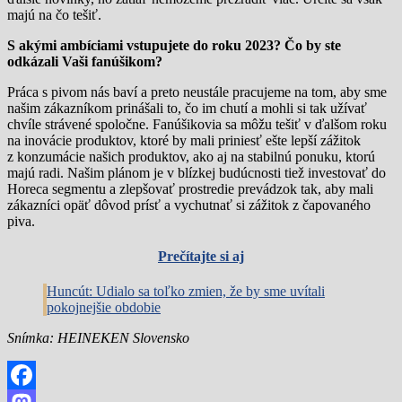
majú na čo tešiť.
S akými ambíciami vstupujete do roku 2023? Čo by ste
odkázali Vaši fanúšikom?
Práca s pivom nás baví a preto neustále pracujeme na tom, aby sme
našim zákazníkom prinášali to, čo im chutí a mohli si tak užívať
chvíle strávené spoločne. Fanúšikovia sa môžu tešiť v ďalšom roku
na inovácie produktov, ktoré by mali priniesť ešte lepší zážitok
z konzumácie našich produktov, ako aj na stabilnú ponuku, ktorú
majú radi. Našim plánom je v blízkej budúcnosti tiež investovať do
Horeca segmentu a zlepšovať prostredie prevádzok tak, aby mali
zákazníci opäť dôvod prísť a vychutnať si zážitok z čapovaného
piva.
Prečítajte si aj
Huncút: Udialo sa toľko zmien, že by sme uvítali
pokojnejšie obdobie
Snímka: HEINEKEN Slovensko