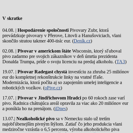
V skratke
04.08. |
Hospodárenie spoločnosti
Pivovary Zubr, ktorá
prevádzkuje pivovary v Přerove, Litovli a Hanušoviciach, vlani
skončilo stratou takmer 400-tisíc eur. (
Deník.cz
)
02.08. |
Pivovar v americkom štáte
Wisconsin, ktorý sľuboval
pivo zadarmo pre svojich zákazníkov v deň úmrtia prezidenta
Donalda Trumpa, príde o svoju licenciu na predaj alkoholu. (
TA3
)
19.07. |
Pivovar Radegast chystá
investíciu za zhruba 25 miliónov
eur do kompletnej rekonštrukcie linky na vratné fľaše.
Modernizácia, ktorá počíta aj so zapojením umelej inteligencie a
robotických vozíkov. (
oPive.cz
)
17.07. |
Pivovar v Jindřichovom Hradci
po 60 rokoch zase varí
pivo.
Radnica chátrajúca areál opravila za viac ako 20 miliónov eur
a ponúkla ho na prenájom. (
iDnes
)
13.07.|
Nealkoholické pivo
sa v Nemecku stalo už tretím
najobľúbenejším pivným štýlom. Zatiaľ čo jeho produkcia vlani
medziročne vzrástla o 6,5 percenta, výroba alkoholického piva