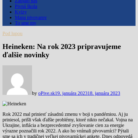
Zaujalo nás
Pivná škola
Kvízy
Mapa pivovarov
To sme my
Pod lupou
Heineken: Na rok 2023 pripravujeme
ďalšie novinky
by
oPive.sk
19. januára 2023
18. januára 2023
Rok 2022 mal priniesť zásadnú zmenu v boji s pandémiou. Aj ju
priniesol, prišli však ďalšie problémy, ktoré nikto nečakal. Vojna na
Ukrajine, inflácia a bezprecedentné zvyšovanie cien za energie
výrazne poznačili rok 2022. A ako ho vnímali pivovarníci? Pýtali
sme sa ich v tradičnej veľkej pivovarníckej ankete. Dnes odpovedá