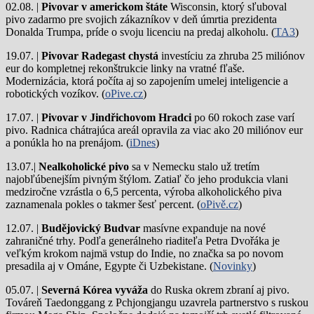
02.08. |
Pivovar v americkom štáte
Wisconsin, ktorý sľuboval
pivo zadarmo pre svojich zákazníkov v deň úmrtia prezidenta
Donalda Trumpa, príde o svoju licenciu na predaj alkoholu. (
TA3
)
19.07. |
Pivovar Radegast chystá
investíciu za zhruba 25 miliónov
eur do kompletnej rekonštrukcie linky na vratné fľaše.
Modernizácia, ktorá počíta aj so zapojením umelej inteligencie a
robotických vozíkov. (
oPive.cz
)
17.07. |
Pivovar v Jindřichovom Hradci
po 60 rokoch zase varí
pivo.
Radnica chátrajúca areál opravila za viac ako 20 miliónov eur
a ponúkla ho na prenájom. (
iDnes
)
13.07.|
Nealkoholické pivo
sa v Nemecku stalo už tretím
najobľúbenejším pivným štýlom. Zatiaľ čo jeho produkcia vlani
medziročne vzrástla o 6,5 percenta, výroba alkoholického piva
zaznamenala pokles o takmer šesť percent. (
oPivě.cz
)
12.07. |
Budějovický Budvar
masívne expanduje na nové
zahraničné trhy. Podľa generálneho riaditeľa Petra Dvořáka je
veľkým krokom najmä vstup do Indie, no značka sa po novom
presadila aj v Ománe, Egypte či Uzbekistane. (
Novinky
)
05.07. |
Severná Kórea vyváža
do Ruska okrem zbraní aj pivo.
Továreň Taedonggang z Pchjongjangu uzavrela partnerstvo s ruskou