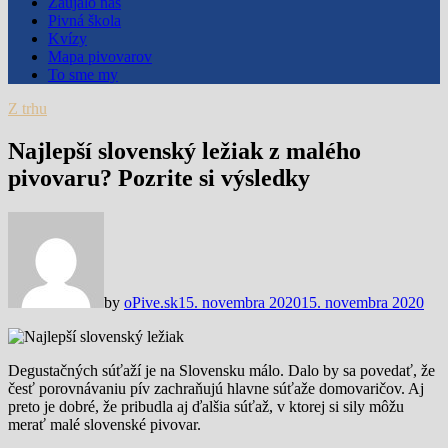
Zaujalo nás
Pivná škola
Kvízy
Mapa pivovarov
To sme my
Z trhu
Najlepší slovenský ležiak z malého
pivovaru? Pozrite si výsledky
by
oPive.sk
15. novembra 2020
15. novembra 2020
Degustačných súťaží je na Slovensku málo. Dalo by sa povedať, že
česť porovnávaniu pív zachraňujú hlavne súťaže domovaričov. Aj
preto je dobré, že pribudla aj ďalšia súťaž, v ktorej si sily môžu
merať malé slovenské pivovar.