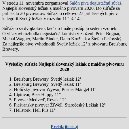
V stredu 11. novembra zorganizoval
Salón piva degustačnú súťaž
Najlepší slovenský ležiak z malého pivovaru 2020. Do súťaže sa
prihlásilo 20 pivovarov. Súťažilo celkovo 27 prihlásených pív v
kategórii Svetlý ležiak v rozsahu 11° až 14°.
Súťažilo sa dvojkolovo, keď do finále postúpilo sedem vzoriek.
O víťazovi rozhodla degustačná komisia v zložení: Peter Bognár,
Michal Wagner, Martin Binder, Dano Kružliak a Štefan Peťovský.
Za najlepšie pivo vyhodnotili Svetlý ležiak 12° z pivovaru Breisburg
Brewery.
Výsledky súťaže Najlepší slovenský ležiak z malého pivovaru
2020
Breisburg Brewery, Svetlý ležiak 12°
Breisburg Brewery, Svetlý ležiak 11°
Holíčsky pivovar Wywar, Pilsner Mängel 11°
Liptovar, Beer Happy 11°
Pivovar Medveď, Revak 12°
Piešťanský pivovar ŽiWell, Staročeský Ležiak 12°
Hellstork, Hell Pils 11°
Prečítajte si aj