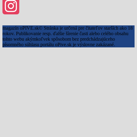
Facebook
Instagram
magazín oPIVE.sk© Stránka je určená pre čitateľov starších ako 18
rokov. Publikovanie resp. ďalšie šírenie časti alebo celého obsahu
tohto webu akýmkoľvek spôsobom bez predchádzajúceho
písomného súhlasu portálu oPive.sk je výslovne zakázané.