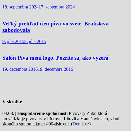
18. septembra 2024
17. septembra 2024
Veľký prehľad cien piva vo svete. Bratislava
zabodovala
9. júla 2015
8. júla 2015
Salón Piva mení logo. Pozrite sa, ako vyzerá
19. decembra 2016
19. decembra 2016
V skratke
04.08. |
Hospodárenie spoločnosti
Pivovary Zubr, ktorá
prevádzkuje pivovary v Přerove, Litovli a Hanušoviciach, vlani
skončilo stratou takmer 400-tisíc eur. (
Deník.cz
)