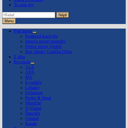
To sme my
Hľadať:
Menu
Pod lupou
Show
Punková kuchyňa
sub
Imrove pivné postrehy
menu
Petrov pivný týždeň
Bez záruky Guñéza Uleja
Z trhu
Recenzie
Show
ALE
sub
APA
menu
IPA
Kyseláče
Ležiaky
Ochutené
Porter & Stout
Pšeničné
Výčapné
Špeciály
Ostatné
Rande