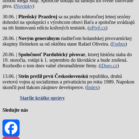
firmou Mega Ship. Spoločne dodajú na tamojší trh svetlé filtrované
pivo. (
Novinky
)
30.06. |
Plzeňský Prazdroj
sa na prahu tohtoročnej letnej sezóny
dohodol na spolupráci s výrobcom obuvi Baťa a spoločne uvádzajú
na trh limitovanú edíciu kožených tenisiek. (
oPivě.cz
)
28.06. |
Novým generálnym
riaditeľom holandskej pivovarníckej
skupiny Heineken sa od októbra stane Rafael Oliveira. (
Forbes
)
20.06. |
Spoločnosť Pardubický pivovar
, ktorej história siaha do
19. storočia, vstúpi k 1. septembru do likvidácie a bude zrušená.
Rozhodlo o tom dnes valné zhromaždenie firmy. (
iDnes.cz
)
13.06. |
Stein prežil prvú Československú
republiku, druhú
svetovú vojnu aj socializmus a privatizáciu po roku 1989. Napokon
skončil pod tlakom záujmov developerov. (
Index
)
Staršie krátke správy
Sledujte nás