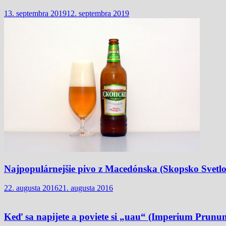
13. septembra 2019
12. septembra 2019
Najpopulárnejšie pivo z Macedónska (Skopsko Svetlo
22. augusta 2016
21. augusta 2016
Keď sa napijete a poviete si „uau“ (Imperium Prunu