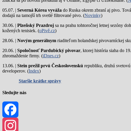
značka sa po novom presadila aj v Ománe, Egypte či Uzbekistane. (
N
05.07. |
Severná Kórea vyváža
do Ruska okrem zbraní aj pivo. Tová
dodajú na tamojší trh svetlé filtrované pivo. (
Novinky
)
30.06. |
Plzeňský Prazdroj
sa na prahu tohtoročnej letnej sezóny do
kožených tenisiek. (
oPivě.cz
)
28.06. |
Novým generálnym
riaditeľom holandskej pivovarníckej sku
20.06. |
Spoločnosť Pardubický pivovar
, ktorej história siaha do 
zhromaždenie firmy. (
iDnes.cz
)
13.06. |
Stein prežil prvú Československú
republiku, druhú svetovú
developerov. (
Index
)
Staršie krátke správy
Sledujte nás
Facebook