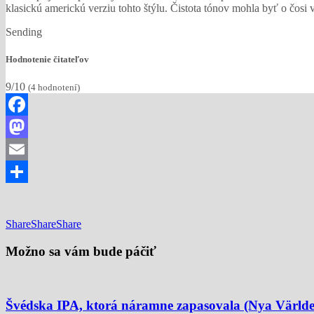
klasickú americkú verziu tohto štýlu. Čistota tónov mohla byť o čosi 
Sending
Hodnotenie čitateľov
9/10
(
4
hodnotení)
Facebook
Mastodon
Email
Share
Share
Share
Share
Možno sa vám bude páčiť
Švédska IPA, ktorá náramne zapasovala (Nya Världe