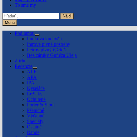
To sme my
Hľadať:
Menu
Pod lupou
Show
Punková kuchyňa
sub
Imrove pivné postrehy
menu
Petrov pivný týždeň
Bez záruky Guñéza Uleja
Z trhu
Recenzie
Show
ALE
sub
APA
menu
IPA
Kyseláče
Ležiaky
Ochutené
Porter & Stout
Pšeničné
Výčapné
Špeciály
Ostatné
Rande