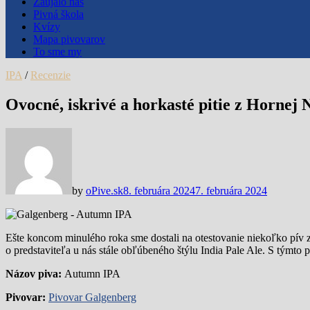
Zaujalo nás
Pivná škola
Kvízy
Mapa pivovarov
To sme my
IPA
/
Recenzie
Ovocné, iskrivé a horkasté pitie z Hornej
by
oPive.sk
8. februára 2024
7. februára 2024
Ešte koncom minulého roka sme dostali na otestovanie niekoľko pív 
o predstaviteľa u nás stále obľúbeného štýlu India Pale Ale. S týmto
Názov piva:
Autumn IPA
Pivovar:
Pivovar Galgenberg