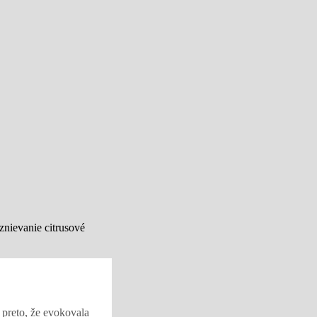
znievanie citrusové
j preto, že evokovala