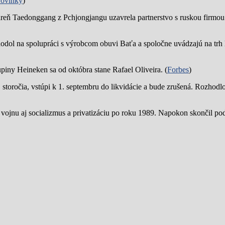
ovinky
)
reň Taedonggang z Pchjongjangu uzavrela partnerstvo s ruskou firmo
hodol na spolupráci s výrobcom obuvi Baťa a spoločne uvádzajú na trh 
piny Heineken sa od októbra stane Rafael Oliveira. (
Forbes
)
19. storočia, vstúpi k 1. septembru do likvidácie a bude zrušená. Rozhod
 vojnu aj socializmus a privatizáciu po roku 1989. Napokon skončil p