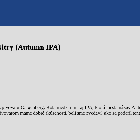
 Nitry (Autumn IPA)
z pivovaru Galgenberg. Bola medzi nimi aj IPA, ktorá niesla názov Au
 pivovarom máme dobré skúsenosti, boli sme zvedaví, ako sa podaril ten