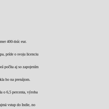
mer 400-tisíc eur.
a, príde o svoju licenciu
rá počíta aj so zapojením
úkla ho na prenájom.
a o 6,5 percenta, výroba
jmä vstup do Indie, no