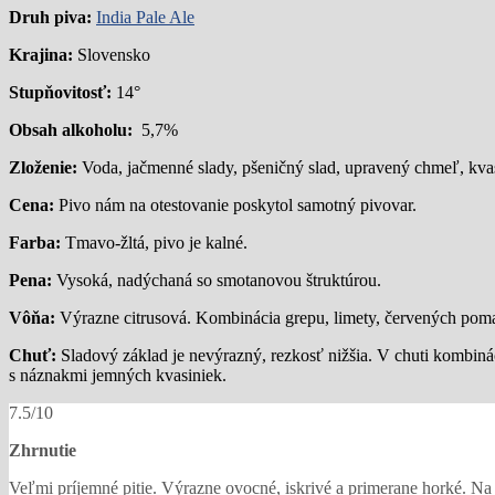
Druh piva:
India Pale Ale
Krajina:
Slovensko
Stupňovitosť:
14°
Obsah alkoholu:
5,7%
Zloženie:
Voda, jačmenné slady, pšeničný slad, upravený chmeľ, kva
Cena:
Pivo nám na otestovanie poskytol samotný pivovar.
Farba:
Tmavo-žltá, pivo je kalné.
Pena:
Vysoká, nadýchaná so smotanovou štruktúrou.
Vôňa:
Výrazne citrusová. Kombinácia grepu, limety, červených pomar
Chuť:
Sladový základ je nevýrazný, rezkosť nižšia. V chuti kombinác
s náznakmi jemných kvasiniek.
7.5/10
Zhrnutie
Veľmi príjemné pitie. Výrazne ovocné, iskrivé a primerane horké. Na s