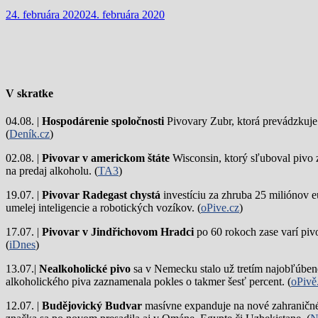
24. februára 2020
24. februára 2020
V skratke
04.08. |
Hospodárenie spoločnosti
Pivovary Zubr, ktorá prevádzkuje p
(
Deník.cz
)
02.08. |
Pivovar v americkom štáte
Wisconsin, ktorý sľuboval pivo 
na predaj alkoholu. (
TA3
)
19.07. |
Pivovar Radegast chystá
investíciu za zhruba 25 miliónov e
umelej inteligencie a robotických vozíkov. (
oPive.cz
)
17.07. |
Pivovar v Jindřichovom Hradci
po 60 rokoch zase varí piv
(
iDnes
)
13.07.|
Nealkoholické pivo
sa v Nemecku stalo už tretím najobľúbene
alkoholického piva zaznamenala pokles o takmer šesť percent. (
oPivě
12.07. |
Budějovický Budvar
masívne expanduje na nové zahraničné 