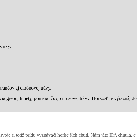
sinky.
ančov aj citrónovej trávy.
ia grepu, limety, pomarančov, citrusovej trávy. Horkosť je výrazná, do
voje si totiž prídu vyznávači horkejších chutí. Nám táto IPA chutila, a