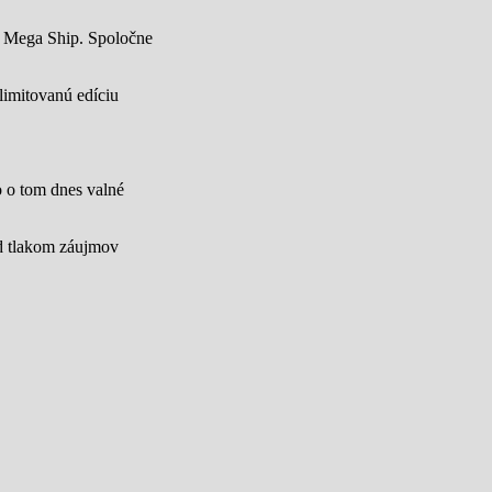
u Mega Ship. Spoločne
limitovanú edíciu
lo o tom dnes valné
od tlakom záujmov