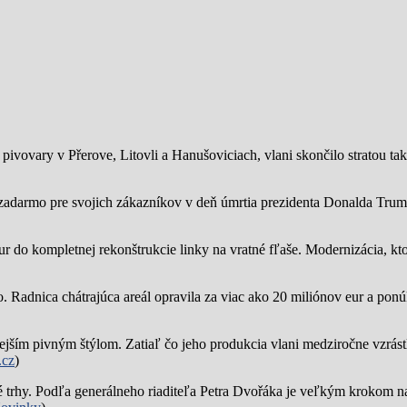
ivovary v Přerove, Litovli a Hanušoviciach, vlani skončilo stratou tak
zadarmo pre svojich zákazníkov v deň úmrtia prezidenta Donalda Trump
ur do kompletnej rekonštrukcie linky na vratné fľaše. Modernizácia, kto
o.
Radnica chátrajúca areál opravila za viac ako 20 miliónov eur a pon
jším pivným štýlom. Zatiaľ čo jeho produkcia vlani medziročne vzrástl
.cz
)
trhy. Podľa generálneho riaditeľa Petra Dvořáka je veľkým krokom na