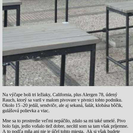
Na výčape boli tri ležiaky, California, plus Alergen 78, údený
Rauch, ktorý sa varil v malom pivovare v pivnici tohto podniku.
Okolo 15 -20 jedál, sendviče, ale aj sekaná, šalát, klobása bôčik,
gulášová polievka a viac.
Mne sa to prostredie veľmi nepáčilo, zdalo sa mi také umelé. Pivo
bolo fajn, jedlo voňalo tiež dobre, necítil som sa tam však príjemne.
A to podľa mňa ani nie je účel tohto miesta. Ak si však budete