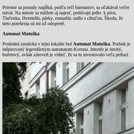
Priestor sa pomaly napĺňal, podľa rečí barmanov, sa očakával večer
nával. Na mieste sa môžete aj najesť, podávajú jedlo k pivu.
Tlačenka, Hermelín, párky, romadúr, sadlo s cibuľou. Škoda, že
tieto potešenia sú mi už odopreté.
Automat Matuška
Posledná zastávka v tejto lokalite bol
Automat Matuška
. Podnik je
inšpirovaný legendárnym automatom Koruna. Interiér je strohý,
bufetový, avšak zároveň je vidieť, že sa tu investovalo veľa peňazí.