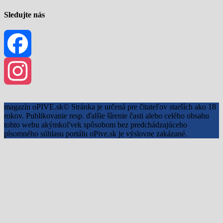
Sledujte nás
Facebook
Instagram
magazín oPIVE.sk© Stránka je určená pre čitateľov starších ako 18
rokov. Publikovanie resp. ďalšie šírenie časti alebo celého obsahu
tohto webu akýmkoľvek spôsobom bez predchádzajúceho
písomného súhlasu portálu oPive.sk je výslovne zakázané.