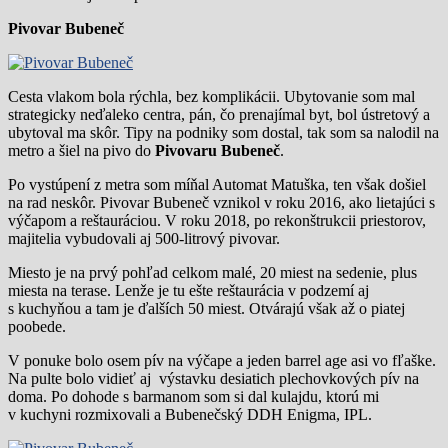
Pivovar Bubeneč
Cesta vlakom bola rýchla, bez komplikácii. Ubytovanie som mal
strategicky neďaleko centra, pán, čo prenajímal byt, bol ústretový a
ubytoval ma skôr. Tipy na podniky som dostal, tak som sa nalodil na
metro a šiel na pivo do
Pivovaru Bubeneč
.
Po vystúpení z metra som míňal Automat Matuška, ten však došiel
na rad neskôr. Pivovar Bubeneč vznikol v roku 2016, ako lietajúci s
výčapom a reštauráciou. V roku 2018, po rekonštrukcii priestorov,
majitelia vybudovali aj 500-litrový pivovar.
Miesto je na prvý pohľad celkom malé, 20 miest na sedenie, plus
miesta na terase. Lenže je tu ešte reštaurácia v podzemí aj
s kuchyňou a tam je ďalších 50 miest. Otvárajú však až o piatej
poobede.
V ponuke bolo osem pív na výčape a jeden barrel age asi vo fľaške.
Na pulte bolo vidieť aj výstavku desiatich plechovkových pív na
doma. Po dohode s barmanom som si dal kulajdu, ktorú mi
v kuchyni rozmixovali a Bubenečský DDH Enigma, IPL.