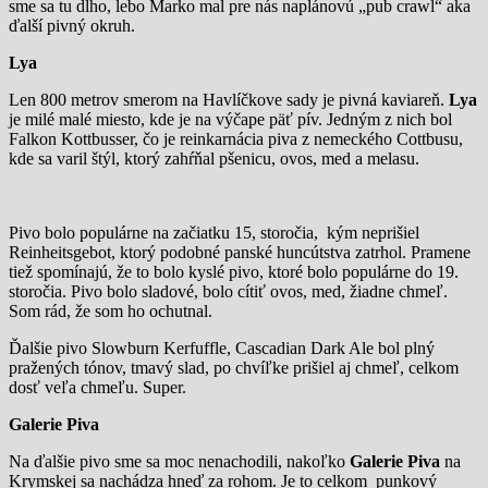
sme sa tu dlho, lebo Marko mal pre nás naplánovú „pub crawl“ aka
ďalší pivný okruh.
Lya
Len 800 metrov smerom na Havlíčkove sady je pivná kaviareň.
Lya
je milé malé miesto, kde je na výčape päť pív. Jedným z nich bol
Falkon Kottbusser, čo je reinkarnácia piva z nemeckého Cottbusu,
kde sa varil štýl, ktorý zahŕňal pšenicu, ovos, med a melasu.
Pivo bolo populárne na začiatku 15, storočia, kým neprišiel
Reinheitsgebot, ktorý podobné panské huncútstva zatrhol. Pramene
tiež spomínajú, že to bolo kyslé pivo, ktoré bolo populárne do 19.
storočia. Pivo bolo sladové, bolo cítiť ovos, med, žiadne chmeľ.
Som rád, že som ho ochutnal.
Ďalšie pivo Slowburn Kerfuffle, Cascadian Dark Ale bol plný
pražených tónov, tmavý slad, po chvíľke prišiel aj chmeľ, celkom
dosť veľa chmeľu. Super.
Galerie Piva
Na ďalšie pivo sme sa moc nenachodili, nakoľko
Galerie Piva
na
Krymskej sa nachádza hneď za rohom. Je to celkom punkový