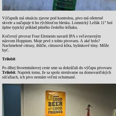
Výčapník má situáciu zjavne pod kontrolou, pivo má ošetrené
skvele a načapuje ti ho rýchlosťou blesku. Lomnický Ležák 11° bol
úplne typický príklad pitného českého ležiaku.
Kočovný pivovar Four Elements navaril IPA s veľavravným
názvom Hoppium. Moje prvé z tohto pivovaru. A aké bolo?
Nachmelené citrusy, ihličie, citrusová kôra, bylinkové tóny. Môže
byť.
Trilobit
Po dlhej štvorminútovej ceste sme sa dokráčali do výčapu pivovaru
Trilobit
. Napriek tomu, že sa spolu stretávame na domovaričských
súťažiach, ich pivo nemám veľmi ochutnané.