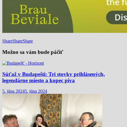
Share
Share
Share
Možno sa vám bude páčiť
Súťaž v Budapešti: Tri stovky prihlásených,
legendárne miesto a kopec piva
5. júna 2024
5. júna 2024