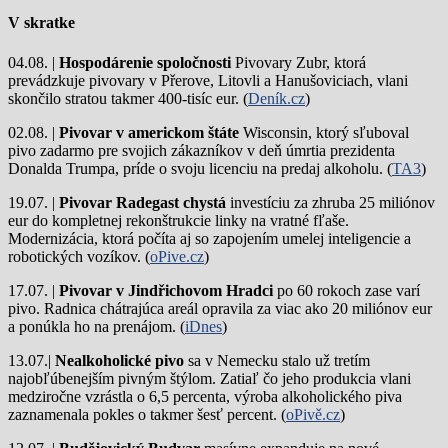
V skratke
04.08. |
Hospodárenie spoločnosti
Pivovary Zubr, ktorá
prevádzkuje pivovary v Přerove, Litovli a Hanušoviciach, vlani
skončilo stratou takmer 400-tisíc eur. (
Deník.cz
)
02.08. |
Pivovar v americkom štáte
Wisconsin, ktorý sľuboval
pivo zadarmo pre svojich zákazníkov v deň úmrtia prezidenta
Donalda Trumpa, príde o svoju licenciu na predaj alkoholu. (
TA3
)
19.07. |
Pivovar Radegast chystá
investíciu za zhruba 25 miliónov
eur do kompletnej rekonštrukcie linky na vratné fľaše.
Modernizácia, ktorá počíta aj so zapojením umelej inteligencie a
robotických vozíkov. (
oPive.cz
)
17.07. |
Pivovar v Jindřichovom Hradci
po 60 rokoch zase varí
pivo.
Radnica chátrajúca areál opravila za viac ako 20 miliónov eur
a ponúkla ho na prenájom. (
iDnes
)
13.07.|
Nealkoholické pivo
sa v Nemecku stalo už tretím
najobľúbenejším pivným štýlom. Zatiaľ čo jeho produkcia vlani
medziročne vzrástla o 6,5 percenta, výroba alkoholického piva
zaznamenala pokles o takmer šesť percent. (
oPivě.cz
)