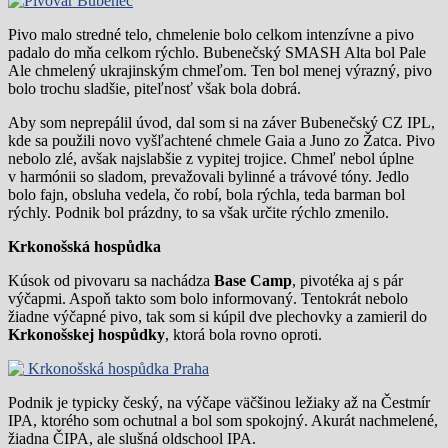
Pivo malo stredné telo, chmelenie bolo celkom intenzívne a pivo
padalo do mňa celkom rýchlo. Bubenečský SMASH Alta bol Pale
Ale chmelený ukrajinským chmeľom. Ten bol menej výrazný, pivo
bolo trochu sladšie, piteľnosť však bola dobrá.
Aby som neprepálil úvod, dal som si na záver Bubenečský CZ IPL,
kde sa použili novo vyšľachtené chmele Gaia a Juno zo Žatca. Pivo
nebolo zlé, avšak najslabšie z vypitej trojice. Chmeľ nebol úplne
v harmónii so sladom, prevažovali bylinné a trávové tóny. Jedlo
bolo fajn, obsluha vedela, čo robí, bola rýchla, teda barman bol
rýchly. Podnik bol prázdny, to sa však určite rýchlo zmenilo.
Krkonošská hospůdka
Kúsok od pivovaru sa nachádza
Base Camp
, pivotéka aj s pár
výčapmi. Aspoň takto som bolo informovaný. Tentokrát nebolo
žiadne výčapné pivo, tak som si kúpil dve plechovky a zamieril do
Krkonošskej hospůdky
, ktorá bola rovno oproti.
Podnik je typicky český, na výčape väčšinou ležiaky až na Čestmír
IPA, ktorého som ochutnal a bol som spokojný. Akurát nachmelené,
žiadna ČIPA, ale slušná oldschool IPA.