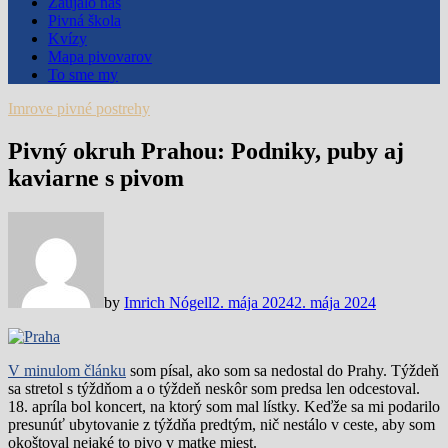
Zaujalo nás
Pivná škola
Kvízy
Mapa pivovarov
To sme my
Imrove pivné postrehy
Pivný okruh Prahou: Podniky, puby aj
kaviarne s pivom
by
Imrich Nógell
2. mája 2024
2. mája 2024
V minulom článku
som písal, ako som sa nedostal do Prahy. Týždeň
sa stretol s týždňom a o týždeň neskôr som predsa len odcestoval.
18. apríla bol koncert, na ktorý som mal lístky. Keďže sa mi podarilo
presunúť ubytovanie z týždňa predtým, nič nestálo v ceste, aby som
okoštoval nejaké to pivo v matke miest.