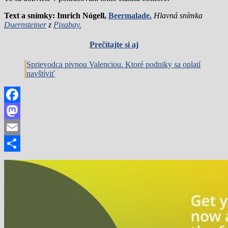
Text a snímky: Imrich Nógell,
Beermalade.
Hlavná snímka
Duernsteiner
z
Pixabay.
Prečítajte si aj
Sprievodca pivnou Valenciou. Ktoré podniky sa oplatí
navštíviť
Facebook
Mastodon
Email
Share