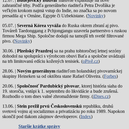
12.07. |
Budějovický Budvar
masívne expanduje na nové
zahraničné trhy. Podľa generálneho riaditeľa Petra Dvořáka je
veľkým krokom najmä vstup do Indie, no značka sa po novom
presadila aj v Ománe, Egypte či Uzbekistane. (
Novinky
)
05.07. |
Severná Kórea vyváža
do Ruska okrem zbraní aj pivo.
Továreň Taedonggang z Pchjongjangu uzavrela partnerstvo s ruskou
firmou Mega Ship. Spoločne dodajú na tamojší trh svetlé filtrované
pivo. (
Novinky
)
30.06. |
Plzeňský Prazdroj
sa na prahu tohtoročnej letnej sezóny
dohodol na spolupráci s výrobcom obuvi Baťa a spoločne uvádzajú
na trh limitovanú edíciu kožených tenisiek. (
oPivě.cz
)
28.06. |
Novým generálnym
riaditeľom holandskej pivovarníckej
skupiny Heineken sa od októbra stane Rafael Oliveira. (
Forbes
)
20.06. |
Spoločnosť Pardubický pivovar
, ktorej história siaha do
19. storočia, vstúpi k 1. septembru do likvidácie a bude zrušená.
Rozhodlo o tom dnes valné zhromaždenie firmy. (
iDnes.cz
)
13.06. |
Stein prežil prvú Československú
republiku, druhú
svetovú vojnu aj socializmus a privatizáciu po roku 1989. Napokon
skončil pod tlakom záujmov developerov. (
Index
)
Staršie krátke správy