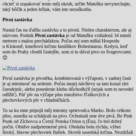
chcieť si zopakovať tento môj okruh, určite Matušku nevynechajte,
taký bôčik a jeden ležiak, vám isto nezaškodia.
Pivní zastávka
Nastal čas na ďalšiu zastávku a to pivnú. Nielen charakterom, ale aj
názvom. Podnik
Pivní zastávka
je od Matušku vzdialená 34 minút
metrom s malou prechádzkou. Počas nej som míňal Hospodu
u Klokoně, kmeňovú krčmu fanúšikov Bohemiansu. Kedysi, keď
som do Prahy chodil častejšie, som si tu dával pivo so švagrovcami.
😊
Pivní zastávka je pivotéka, kombinovaná s výčapom, v zadnej časti
je aj miestnosť na sedenie. Počas mojej návštevy sa tam konal zlet
čarodejníc, alebo posedenie klubu dôchodkýň (nejak som to nevedel
odlíšiť). Päť pív na výčape plus množstvo fľaškových a
plechovkových pív v chladničkách.
Tu sa ku mne pripojil môj miestny sprievodca Marko. Bolo celkom
plno, susedia sa schádzali na pivo. Ochutnali sme dve pivá, Be Pink
Punk od Zíchovca a Černý Potoka Orion η (Éta), čo bol dobrý
počin. Obidve nadpriemerné pivá. Obsluha bola rýchla, výber
široký, hlavne plechoviek flašiek. Skvelá susedská krčma. Nezdržali