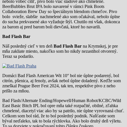
nebolo vôbec cítiť, pivo bolo viac sladové ako chmelené.
BeerBubbles Brut IPA bolo navarené v rámci Pink Boots
Collaboration Brew Day so špeciálnym blendom chmeľov. Pivo
bolo svieže, slabšie nachmelené ako som očakával, nebolo úplne
do sucha prekvasené ako vyžaduje štýl. Chutilo mi však, dokonca
za barom aj pred barom boli dievčatá, ktoré ho navarili.
Bad Flash Bar
Náš posledný cieľ v ten deň
Bad Flash Bar
na Krymskej, je pre
mňa zakliate miesto, nakoľko som ho nikdy nezastihol otvorený.
Teraz sa podarilo.
Domáci Bad Flash American Wit 10° bol nie úplne podarený, bol
citrón, pšenica, aj fenoly, avšak nebol úplne doladený. Keďže som
zmeškal Prague Beer Fest 2024, tak ten, respektíve pivo z neho
prišlo za mňou.
Bad Flash/Alternate Ending/Hopewell/Human Robot/KCBC/Wild
East Basic Bitch IPL bol opre mňa také rozpačité, obilné, zľahka
chmelené, diacetyl viac ako by sa patrilo, nie úplne vyrovnaná chuť.
Celkom som bol rád, že to bol posledný podnik. Našťastie som
býval neďaleko, tak to bola rýchlovka. Ako bolo druhý deň výletu.
To sa dozviete v pokračovaní tohto článku čoskoro.