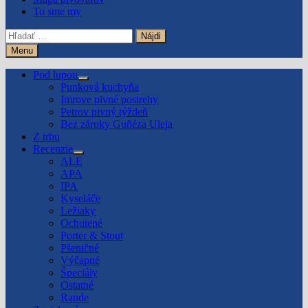
To sme my
Hľadať:
Menu
Pod lupou
Show
Punková kuchyňa
sub
Imrove pivné postrehy
menu
Petrov pivný týždeň
Bez záruky Guñéza Uleja
Z trhu
Recenzie
Show
ALE
sub
APA
menu
IPA
Kyseláče
Ležiaky
Ochutené
Porter & Stout
Pšeničné
Výčapné
Špeciály
Ostatné
Rande