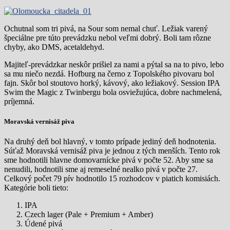
Ochutnal som tri pivá, na Sour som nemal chuť. Ležiak varený
špeciálne pre túto prevádzku nebol veľmi dobrý. Boli tam rôzne
chyby, ako DMS, acetaldehyd.
Majiteľ-prevádzkar neskôr prišiel za nami a pýtal sa na to pivo, lebo
sa mu niečo nezdá. Hofburg na černo z Topolského pivovaru bol
fajn. Skôr bol stoutovo horký, kávový, ako ležiakový. Session IPA
Swim the Magic z Twinbergu bola osviežujúca, dobre nachmelená,
príjemná.
Moravská vernisáž piva
Na druhý deň bol hlavný, v tomto prípade jediný deň hodnotenia.
Súťaž Moravská vernisáž piva je jednou z tých menších. Tento rok
sme hodnotili hlavne domovarnícke pivá v počte 52. Aby sme sa
nenudili, hodnotili sme aj remeselné nealko pivá v počte 27.
Celkový počet 79 pív hodnotilo 15 rozhodcov v piatich komisiách.
Kategórie boli tieto:
IPA
Czech lager (Pale + Premium + Amber)
Údené pivá