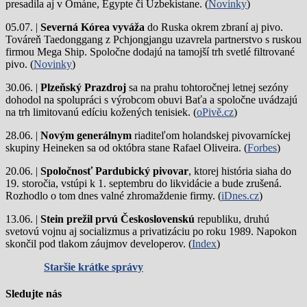
presadila aj v Ománe, Egypte či Uzbekistane. (
Novinky
)
05.07. |
Severná Kórea vyváža
do Ruska okrem zbraní aj pivo.
Továreň Taedonggang z Pchjongjangu uzavrela partnerstvo s ruskou
firmou Mega Ship. Spoločne dodajú na tamojší trh svetlé filtrované
pivo. (
Novinky
)
30.06. |
Plzeňský Prazdroj
sa na prahu tohtoročnej letnej sezóny
dohodol na spolupráci s výrobcom obuvi Baťa a spoločne uvádzajú
na trh limitovanú edíciu kožených tenisiek. (
oPivě.cz
)
28.06. |
Novým generálnym
riaditeľom holandskej pivovarníckej
skupiny Heineken sa od októbra stane Rafael Oliveira. (
Forbes
)
20.06. |
Spoločnosť Pardubický pivovar
, ktorej história siaha do
19. storočia, vstúpi k 1. septembru do likvidácie a bude zrušená.
Rozhodlo o tom dnes valné zhromaždenie firmy. (
iDnes.cz
)
13.06. |
Stein prežil prvú Československú
republiku, druhú
svetovú vojnu aj socializmus a privatizáciu po roku 1989. Napokon
skončil pod tlakom záujmov developerov. (
Index
)
Staršie krátke správy
Sledujte nás