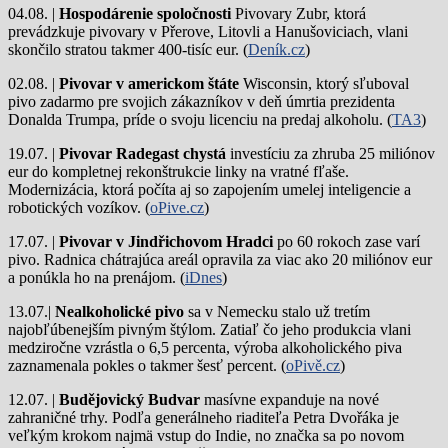
04.08. |
Hospodárenie spoločnosti
Pivovary Zubr, ktorá
prevádzkuje pivovary v Přerove, Litovli a Hanušoviciach, vlani
skončilo stratou takmer 400-tisíc eur. (
Deník.cz
)
02.08. |
Pivovar v americkom štáte
Wisconsin, ktorý sľuboval
pivo zadarmo pre svojich zákazníkov v deň úmrtia prezidenta
Donalda Trumpa, príde o svoju licenciu na predaj alkoholu. (
TA3
)
19.07. |
Pivovar Radegast chystá
investíciu za zhruba 25 miliónov
eur do kompletnej rekonštrukcie linky na vratné fľaše.
Modernizácia, ktorá počíta aj so zapojením umelej inteligencie a
robotických vozíkov. (
oPive.cz
)
17.07. |
Pivovar v Jindřichovom Hradci
po 60 rokoch zase varí
pivo.
Radnica chátrajúca areál opravila za viac ako 20 miliónov eur
a ponúkla ho na prenájom. (
iDnes
)
13.07.|
Nealkoholické pivo
sa v Nemecku stalo už tretím
najobľúbenejším pivným štýlom. Zatiaľ čo jeho produkcia vlani
medziročne vzrástla o 6,5 percenta, výroba alkoholického piva
zaznamenala pokles o takmer šesť percent. (
oPivě.cz
)
12.07. |
Budějovický Budvar
masívne expanduje na nové
zahraničné trhy. Podľa generálneho riaditeľa Petra Dvořáka je
veľkým krokom najmä vstup do Indie, no značka sa po novom