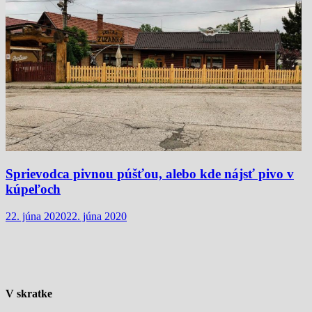
Sprievodca pivnou púšťou, alebo kde nájsť pivo v
kúpeľoch
22. júna 2020
22. júna 2020
V skratke