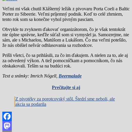
Veľmi mi však chutil Klášterný ležák z pivovaru Porta Coeli a Baltic
Porter zo Sibeerie. Veľmi príjemný podnik. Keď to celé zhrniem,
tento rok som sa konečne vyhol pivným pasciam.
Obvykle tu zvyknem ďakovať organizátorom, čo je však tentokrát
nie úplne správne, keďže súťaž som si vymyslel ja. Samozrejme, nie
sám, ale s Michaelou, Matúšom a Lukášom. Čo ma veľmi potešilo,
že nás obišiel nešvár odhlasovania sa rozhodcov.
Prišli všetci, čo sa prihlásili, za čo im ďakujem. A nielen za to, ale aj
za odvedený výkon. A tiež pomocníčkam a pomocníkom, čo nás
obskakovali. Teším sa na budúci rok.
Text a snímky: Imrich Nógell,
Beermalade
Prečítajte si aj
Z pivotéky za porotcovský stôl. Štedrí sme neboli, ale
akcia sa podarila
Facebook