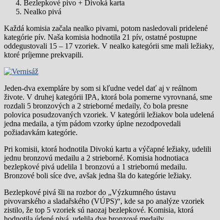
Bezlepkové pivo + Divoká karta
Nealko pivá
Každá komisia začala nealko pivami, potom nasledovali pridelené
kategórie pív. Naša komisia hodnotila 21 pív, ostatné postupne
oddegustovali 15 – 17 vzoriek. V nealko kategórii sme mali ležiaky,
ktoré príjemne prekvapili.
Jeden-dva exempláre by som si kľudne vedel dať aj v reálnom
živote. V druhej kategórii IPA, ktorá bola pomerne vyrovnaná, sme
rozdali 5 bronzových a 2 strieborné medaily, čo bola presne
polovica posudzovaných vzoriek. V kategórii ležiakov bola udelená
jedna medaila, a tým pádom vzorky úplne nezodpovedali
požiadavkám kategórie.
Pri komisii, ktorá hodnotila Divokú kartu a výčapné ležiaky, udelili
jednu bronzovú medailu a 2 strieborné. Komisia hodnotiaca
bezlepkové pivá udelila 1 bronzovú a 1 striebornú medailu.
Bronzové boli síce dve, avšak jedna šla do kategórie ležiaky.
Bezlepkové pivá šli na rozbor do „Výzkumného ústavu
pivovarského a sladařského (VÚPS)“, kde sa po analýze vzoriek
zistilo, že top 5 vzoriek sú naozaj bezlepkové. Komisia, ktorá
hodnotila údené pivá, udelila dve bronzové medaily.