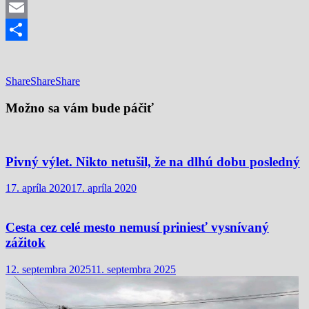
Mastodon
Email
Share
Share
Share
Share
Možno sa vám bude páčiť
Pivný výlet. Nikto netušil, že na dlhú dobu posledný
17. apríla 2020
17. apríla 2020
Cesta cez celé mesto nemusí priniesť vysnívaný
zážitok
12. septembra 2025
11. septembra 2025