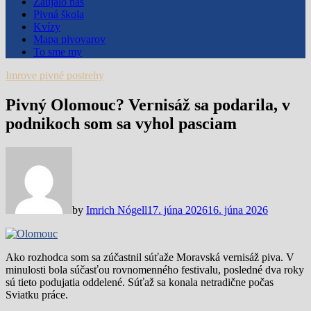
Zaujalo nás
Pivná škola
Kvízy
Mapa pivovarov
To sme my
Imrove pivné postrehy
Pivný Olomouc? Vernisáž sa podarila, v
podnikoch som sa vyhol pasciam
by
Imrich Nógell
17. júna 2026
16. júna 2026
Ako rozhodca som sa zúčastnil súťaže Moravská vernisáž piva. V
minulosti bola súčasťou rovnomenného festivalu, posledné dva roky
sú tieto podujatia oddelené. Súťaž sa konala netradične počas
Sviatku práce.