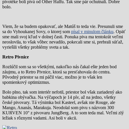
pivotéke boli pivá od Other Halfu. Tak sme pár ochutnali. Dobre
bolo.
Viem, že sa budem opakovať, ale Matúš to teda vie. Presunuli sme
sa do Vyhoukanej Sovy, o ktorej som
písal v minulom článku
. Opäť
sme mali svoj kľud v dolnej časti. Ponuka piva ma tentokrát veľmi
neoslovila, to však vôbec nevadilo, pokecali sme si, prebrali súťaž,
vyriešili všetky problémy sveta a tak.
Retro Pivnice
Rozlúčil som sa so všetkými, nakoľko nás čakal ešte jeden bod
záujmu, a to Retro Pivnice, ktorá sa presťahovala do centra.
Pôvodný priestor sa mi páčil viac, možno je to však len
spomienkový optimizmus.
Bolo plno, tak som interiér nefotil, priestor bol však zariadený ako
babkina obývačka. Na výčapoch je 14 pív, až na jedno, všetky
české pivovary. Tá výnimka bol Kasteel, avšak nie Rouge, ale
Mango, Ananás, Marakuja. Neodolal som pivu s názvom 300
KURVEN 10° z pivovaru JungBerg. A to som teda mal. Veľmi zlý
ležiak s rôznymi vadami. Asi boli v akcii.