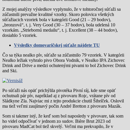
Z mojej analýzy výsledkov vyplynulo, že v tohtoročnej súťaži sa
zúčastnili prevažne kvalitné vzorky. Skoro polovica všetkých
súťažiacich vzoriek bola v kategórii Good (21 – 29 bodov),
„bronzová“, t. j. Very Good (30 – 37 bodov), bola udelená 10
vzorkám. „Striebornú medailu“, t. j. Excellent (38 – 44 bodov),
dosiahlo 5 vzoriek.
Výsledky domovaričskej súťaže nájdete TU
Čo sa týka nealko pív, súťaže sa zúčastnilo 79 vzoriek. V kategórii
Nealko ležiak vyhralo pivo Obora Vodnik, v Nealko IPA Zichovec
Drink and Drive a medzi ochutenými pivami to bol Zichovec Drink
and Ski.
Po súťaži nás opäť prichýlila pivotéka Pivní ráj, kde sme opäť
ochutnali pár pív, napríklad aj z pivovaru Rojc, vrátane pív od
Sládkyne Zla. Najviac mi z tejto produkcie chutil Šibríček. Oslovil
ma tiež veľmi zaujímavý počin André Bretton z pivovaru Mazák.
Som si takmer istý, že keď som bol naposledy v pivovare, tak som
ho videl odpočívať v jednom zo sudov. Bière Brut 2023 od
pivovaru MadCat bol tiež skvelý. Veľmi ma prekvapilo, že v