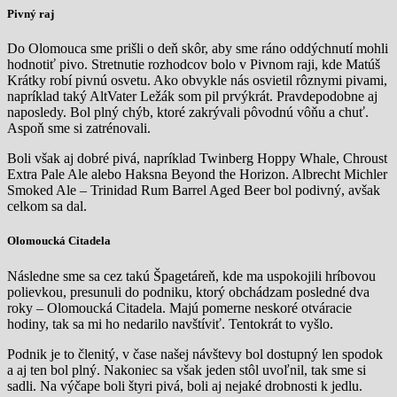
Pivný raj
Do Olomouca sme prišli o deň skôr, aby sme ráno oddýchnutí mohli
hodnotiť pivo. Stretnutie rozhodcov bolo v Pivnom raji, kde Matúš
Krátky robí pivnú osvetu. Ako obvykle nás osvietil rôznymi pivami,
napríklad taký AltVater Ležák som pil prvýkrát. Pravdepodobne aj
naposledy. Bol plný chýb, ktoré zakrývali pôvodnú vôňu a chuť.
Aspoň sme si zatrénovali.
Boli však aj dobré pivá, napríklad Twinberg Hoppy Whale, Chroust
Extra Pale Ale alebo Haksna Beyond the Horizon. Albrecht Michler
Smoked Ale – Trinidad Rum Barrel Aged Beer bol podivný, avšak
celkom sa dal.
Olomoucká Citadela
Následne sme sa cez takú Špagetáreň, kde ma uspokojili hríbovou
polievkou, presunuli do podniku, ktorý obchádzam posledné dva
roky – Olomoucká Citadela. Majú pomerne neskoré otváracie
hodiny, tak sa mi ho nedarilo navštíviť. Tentokrát to vyšlo.
Podnik je to členitý, v čase našej návštevy bol dostupný len spodok
a aj ten bol plný. Nakoniec sa však jeden stôl uvoľnil, tak sme si
sadli. Na výčape boli štyri pivá, boli aj nejaké drobnosti k jedlu.