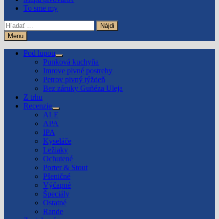
To sme my
Hľadať:
Menu
Pod lupou
Show
Punková kuchyňa
sub
Imrove pivné postrehy
menu
Petrov pivný týždeň
Bez záruky Guñéza Uleja
Z trhu
Recenzie
Show
ALE
sub
APA
menu
IPA
Kyseláče
Ležiaky
Ochutené
Porter & Stout
Pšeničné
Výčapné
Špeciály
Ostatné
Rande