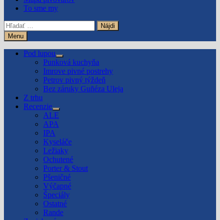
To sme my
Hľadať:
Menu
Pod lupou
Show
Punková kuchyňa
sub
Imrove pivné postrehy
menu
Petrov pivný týždeň
Bez záruky Guñéza Uleja
Z trhu
Recenzie
Show
ALE
sub
APA
menu
IPA
Kyseláče
Ležiaky
Ochutené
Porter & Stout
Pšeničné
Výčapné
Špeciály
Ostatné
Rande