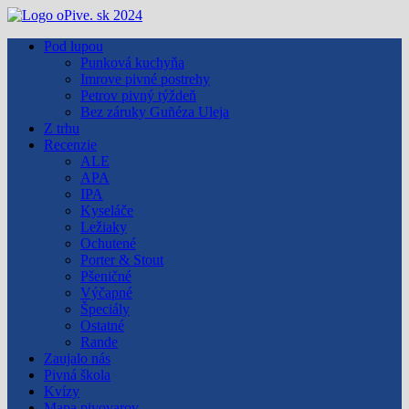
Skip
to
Pod lupou
content
Punková kuchyňa
Imrove pivné postrehy
Petrov pivný týždeň
Bez záruky Guñéza Uleja
Z trhu
Recenzie
ALE
APA
IPA
Kyseláče
Ležiaky
Ochutené
Porter & Stout
Pšeničné
Výčapné
Špeciály
Ostatné
Rande
Zaujalo nás
Pivná škola
Kvízy
Mapa pivovarov