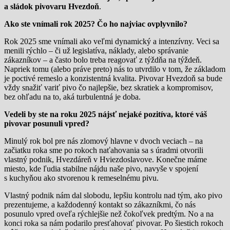
a sládok pivovaru Hvezdoň
.
Ako ste vnímali rok 2025? Čo ho najviac ovplyvnilo?
Rok 2025 sme vnímali ako veľmi dynamický a intenzívny. Veci sa
menili rýchlo – či už legislatíva, náklady, alebo správanie
zákazníkov – a často bolo treba reagovať z týždňa na týždeň.
Napriek tomu (alebo práve preto) nás to utvrdilo v tom, že základom
je poctivé remeslo a konzistentná kvalita. Pivovar Hvezdoň sa bude
vždy snažiť variť pivo čo najlepšie, bez skratiek a kompromisov,
bez ohľadu na to, aká turbulentná je doba.
Vedeli by ste na roku 2025 nájsť nejaké pozitíva, ktoré váš
pivovar posunuli vpred?
Minulý rok bol pre nás zlomový hlavne v dvoch veciach – na
začiatku roka sme po rokoch naťahovania sa s úradmi otvorili
vlastný podnik, Hvezdáreň v Hviezdoslavove. Konečne máme
miesto, kde ľudia stabilne nájdu naše pivo, navyše v spojení
s kuchyňou ako stvorenou k remeselnému pivu.
Vlastný podnik nám dal slobodu, lepšiu kontrolu nad tým, ako pivo
prezentujeme, a každodenný kontakt so zákazníkmi, čo nás
posunulo vpred oveľa rýchlejšie než čokoľvek predtým. No a na
konci roka sa nám podarilo presťahovať pivovar. Po šiestich rokoch