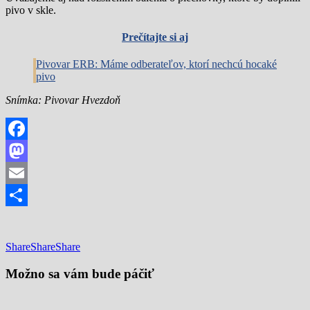
pivo v skle.
Prečítajte si aj
Pivovar ERB: Máme odberateľov, ktorí nechcú hocaké
pivo
Snímka: Pivovar Hvezdoň
Facebook
Mastodon
Email
Share
Share
Share
Share
Možno sa vám bude páčiť