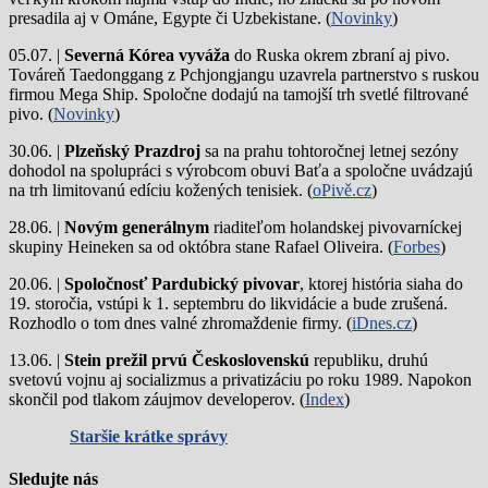
presadila aj v Ománe, Egypte či Uzbekistane. (
Novinky
)
05.07. |
Severná Kórea vyváža
do Ruska okrem zbraní aj pivo.
Továreň Taedonggang z Pchjongjangu uzavrela partnerstvo s ruskou
firmou Mega Ship. Spoločne dodajú na tamojší trh svetlé filtrované
pivo. (
Novinky
)
30.06. |
Plzeňský Prazdroj
sa na prahu tohtoročnej letnej sezóny
dohodol na spolupráci s výrobcom obuvi Baťa a spoločne uvádzajú
na trh limitovanú edíciu kožených tenisiek. (
oPivě.cz
)
28.06. |
Novým generálnym
riaditeľom holandskej pivovarníckej
skupiny Heineken sa od októbra stane Rafael Oliveira. (
Forbes
)
20.06. |
Spoločnosť Pardubický pivovar
, ktorej história siaha do
19. storočia, vstúpi k 1. septembru do likvidácie a bude zrušená.
Rozhodlo o tom dnes valné zhromaždenie firmy. (
iDnes.cz
)
13.06. |
Stein prežil prvú Československú
republiku, druhú
svetovú vojnu aj socializmus a privatizáciu po roku 1989. Napokon
skončil pod tlakom záujmov developerov. (
Index
)
Staršie krátke správy
Sledujte nás