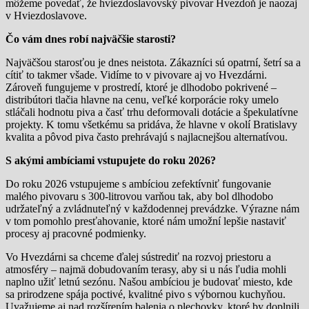
môžeme povedať, že hviezdoslavovský pivovar Hvezdoň je naozaj
v Hviezdoslavove.
Čo vám dnes robí najväčšie starosti?
Najväčšou starosťou je dnes neistota. Zákazníci sú opatrní, šetrí sa a
cítiť to takmer všade. Vidíme to v pivovare aj vo Hvezdárni.
Zároveň fungujeme v prostredí, ktoré je dlhodobo pokrivené –
distribútori tlačia hlavne na cenu, veľké korporácie roky umelo
stláčali hodnotu piva a časť trhu deformovali dotácie a špekulatívne
projekty. K tomu všetkému sa pridáva, že hlavne v okolí Bratislavy
kvalita a pôvod piva často prehrávajú s najlacnejšou alternatívou.
S akými ambíciami vstupujete do roku 2026?
Do roku 2026 vstupujeme s ambíciou zefektívniť fungovanie
malého pivovaru s 300-litrovou varňou tak, aby bol dlhodobo
udržateľný a zvládnuteľný v každodennej prevádzke. Výrazne nám
v tom pomohlo presťahovanie, ktoré nám umožní lepšie nastaviť
procesy aj pracovné podmienky.
Vo Hvezdárni sa chceme ďalej sústrediť na rozvoj priestoru a
atmosféry – najmä dobudovaním terasy, aby si u nás ľudia mohli
naplno užiť letnú sezónu. Našou ambíciou je budovať miesto, kde
sa prirodzene spája poctivé, kvalitné pivo s výbornou kuchyňou.
Uvažujeme aj nad rozšírením balenia o plechovky, ktoré by doplnili