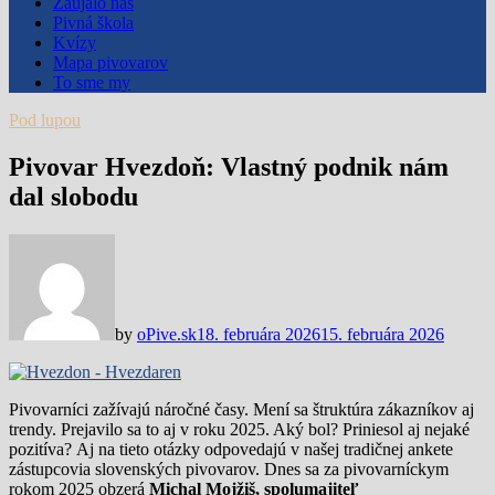
Zaujalo nás
Pivná škola
Kvízy
Mapa pivovarov
To sme my
Pod lupou
Pivovar Hvezdoň: Vlastný podnik nám
dal slobodu
by
oPive.sk
18. februára 2026
15. februára 2026
Pivovarníci zažívajú náročné časy. Mení sa štruktúra zákazníkov aj
trendy. Prejavilo sa to aj v roku 2025. Aký bol? Priniesol aj nejaké
pozitíva? Aj na tieto otázky odpovedajú v našej tradičnej ankete
zástupcovia slovenských pivovarov. Dnes sa za pivovarníckym
rokom 2025 obzerá
Michal Mojžiš, spolumajiteľ