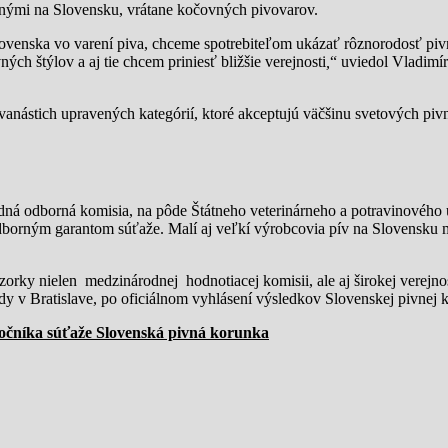
enými na Slovensku, vrátane kočovných pivovarov.
lovenska vo varení piva, chceme spotrebiteľom ukázať rôznorodosť pivn
ých štýlov a aj tie chcem priniesť bližšie verejnosti
,
“ uviedol Vladimí
anástich upravených kategórií, ktoré akceptujú väčšinu svetových piv
dná odborná komisia, na pôde Štátneho veterinárneho a potravinového 
odborným garantom súťaže. Malí aj veľkí výrobcovia pív na Slovensku m
vzorky nielen medzinárodnej hodnotiacej komisii, ale aj širokej verejno
dy v Bratislave, po oficiálnom vyhlásení výsledkov Slovenskej pivnej 
ročníka súťaže Slovenská pivná korunka