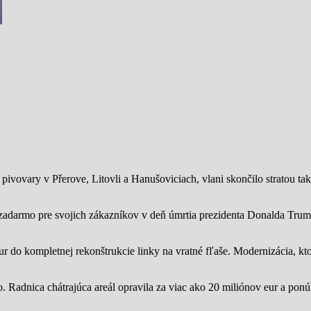
ivovary v Přerove, Litovli a Hanušoviciach, vlani skončilo stratou tak
zadarmo pre svojich zákazníkov v deň úmrtia prezidenta Donalda Trump
ur do kompletnej rekonštrukcie linky na vratné fľaše. Modernizácia, kto
o.
Radnica chátrajúca areál opravila za viac ako 20 miliónov eur a pon