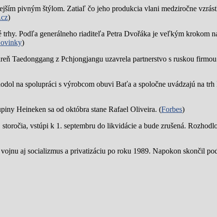
jším pivným štýlom. Zatiaľ čo jeho produkcia vlani medziročne vzrástl
.cz
)
trhy. Podľa generálneho riaditeľa Petra Dvořáka je veľkým krokom na
ovinky
)
reň Taedonggang z Pchjongjangu uzavrela partnerstvo s ruskou firmo
hodol na spolupráci s výrobcom obuvi Baťa a spoločne uvádzajú na trh 
piny Heineken sa od októbra stane Rafael Oliveira. (
Forbes
)
19. storočia, vstúpi k 1. septembru do likvidácie a bude zrušená. Rozhod
 vojnu aj socializmus a privatizáciu po roku 1989. Napokon skončil p