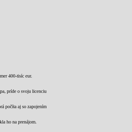
mer 400-tisíc eur.
a, príde o svoju licenciu
rá počíta aj so zapojením
úkla ho na prenájom.