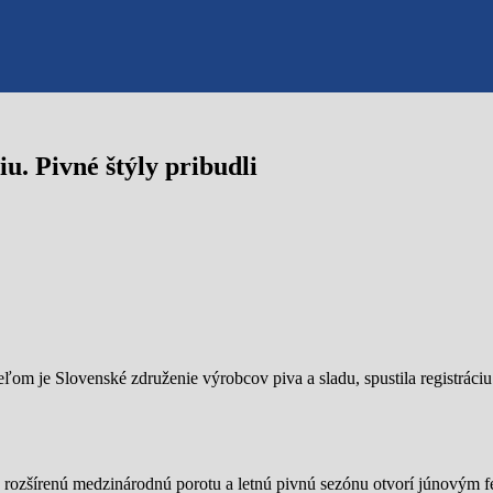
u. Pivné štýly pribudli
om je Slovenské združenie výrobcov piva a sladu, spustila registráci
e, rozšírenú medzinárodnú porotu a letnú pivnú sezónu otvorí júnovým 