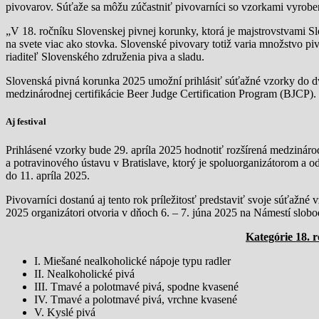
pivovarov. Súťaže sa môžu zúčastniť pivovarníci so vzorkami vyrob
„V 18. ročníku Slovenskej pivnej korunky, ktorá je majstrovstvami S
na svete viac ako stovka. Slovenské pivovary totiž varia množstvo pivn
riaditeľ Slovenského združenia piva a sladu.
Slovenská pivná korunka 2025 umožní prihlásiť súťažné vzorky do dv
medzinárodnej certifikácie Beer Judge Certification Program (BJCP).
Aj festival
Prihlásené vzorky bude 29. apríla 2025 hodnotiť rozšírená medzináro
a potravinového ústavu v Bratislave, ktorý je spoluorganizátorom a 
do 11. apríla 2025.
Pivovarníci dostanú aj tento rok príležitosť predstaviť svoje súťažné 
2025 organizátori otvoria v dňoch 6. – 7. júna 2025 na Námestí slobo
Kategórie 18. 
I. Miešané nealkoholické nápoje typu radler
II. Nealkoholické pivá
III. Tmavé a polotmavé pivá, spodne kvasené
IV. Tmavé a polotmavé pivá, vrchne kvasené
V. Kyslé pivá