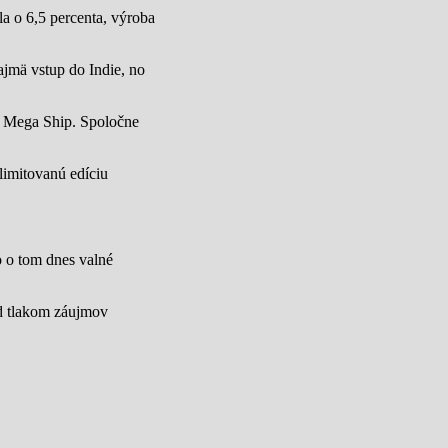
a o 6,5 percenta, výroba
jmä vstup do Indie, no
u Mega Ship. Spoločne
limitovanú edíciu
lo o tom dnes valné
od tlakom záujmov