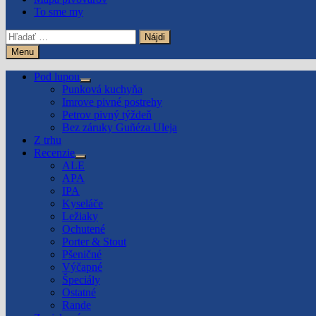
To sme my
Hľadať:
Menu
Pod lupou
Show
Punková kuchyňa
sub
Imrove pivné postrehy
menu
Petrov pivný týždeň
Bez záruky Guñéza Uleja
Z trhu
Recenzie
Show
ALE
sub
APA
menu
IPA
Kyseláče
Ležiaky
Ochutené
Porter & Stout
Pšeničné
Výčapné
Špeciály
Ostatné
Rande