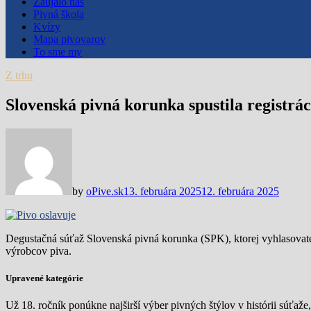
Zaujalo nás
Pivná škola
Kvízy
Mapa pivovarov
To sme my
Z trhu
Slovenská pivná korunka spustila registráci
by
oPive.sk
13. februára 2025
12. februára 2025
Degustačná súťaž Slovenská pivná korunka (SPK), ktorej vyhlasovateľ
výrobcov piva.
Upravené kategórie
Už 18. ročník ponúkne najširší výber pivných štýlov v histórii súťaž