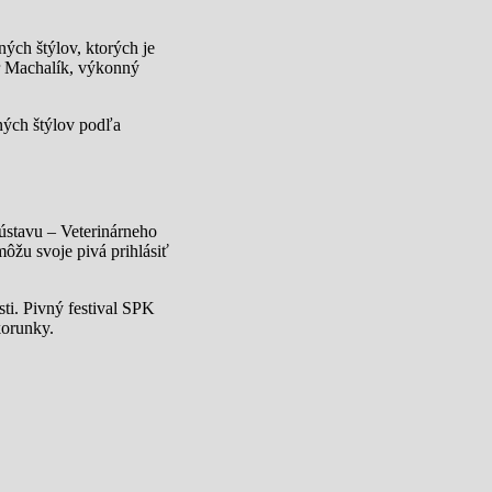
ých štýlov, ktorých je
r Machalík, výkonný
ných štýlov podľa
ústavu – Veterinárneho
ôžu svoje pivá prihlásiť
sti. Pivný festival SPK
korunky.