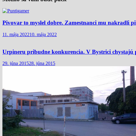
Pivovar to myslel dobre. Zamestnanci mu nakradli pivo
11. mája 2022
10. mája 2022
Urpineru pribudne konkurencia. V Bystrici chystajú 
29. júna 2015
28. júna 2015