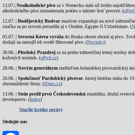
13.07.|
Nealkoholické pivo
sa v Nemecku stalo už tretím najobľúbene
alkoholického piva zaznamenala pokles o takmer šesť percent. (
oPivě
12.07. |
Budějovický Budvar
masívne expanduje na nové zahraničné 
značka sa po novom presadila aj v Ománe, Egypte či Uzbekistane. (
N
05.07. |
Severná Kórea vyváža
do Ruska okrem zbraní aj pivo. Tová
dodajú na tamojší trh svetlé filtrované pivo. (
Novinky
)
30.06. |
Plzeňský Prazdroj
sa na prahu tohtoročnej letnej sezóny do
kožených tenisiek. (
oPivě.cz
)
28.06. |
Novým generálnym
riaditeľom holandskej pivovarníckej sku
20.06. |
Spoločnosť Pardubický pivovar
, ktorej história siaha do 
zhromaždenie firmy. (
iDnes.cz
)
13.06. |
Stein prežil prvú Československú
republiku, druhú svetovú
developerov. (
Index
)
Staršie krátke správy
Sledujte nás