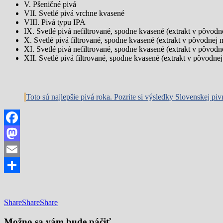
V. Pšeničné pivá
VII. Svetlé pivá vrchne kvasené
VIII. Pivá typu IPA
IX. Svetlé pivá nefiltrované, spodne kvasené (extrakt v pôvod
X. Svetlé pivá filtrované, spodne kvasené (extrakt v pôvodnej
XI. Svetlé pivá nefiltrované, spodne kvasené (extrakt v pôvod
XII. Svetlé pivá filtrované, spodne kvasené (extrakt v pôvodn
Toto sú najlepšie pivá roka. Pozrite si výsledky Slovenskej p
Facebook
Mastodon
Email
Share
Share
Share
Share
Možno sa vám bude páčiť