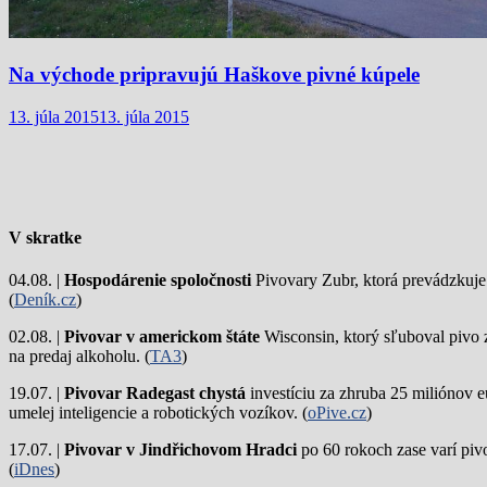
Na východe pripravujú Haškove pivné kúpele
13. júla 2015
13. júla 2015
V skratke
04.08. |
Hospodárenie spoločnosti
Pivovary Zubr, ktorá prevádzkuje p
(
Deník.cz
)
02.08. |
Pivovar v americkom štáte
Wisconsin, ktorý sľuboval pivo 
na predaj alkoholu. (
TA3
)
19.07. |
Pivovar Radegast chystá
investíciu za zhruba 25 miliónov e
umelej inteligencie a robotických vozíkov. (
oPive.cz
)
17.07. |
Pivovar v Jindřichovom Hradci
po 60 rokoch zase varí piv
(
iDnes
)