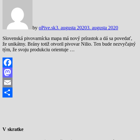
by
oPive.sk
3. augusta 2020
3. augusta 2020
Slovenská pivovarnícka mapa má nový prírastok a dá sa povedať,
že unikátny. Brány totiž otvoril pivovar Nilio. Ten bude nezvyčajný
tým, že svoju produkciu orientuje …
Facebook
Mastodon
Email
Share
V skratke