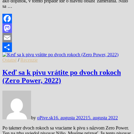
ako doplnok, v tomto prípade ide o hlavnú oblasť zamerania. Nilio
sa …
Facebook
Mastodon
Email
Share
Ostatné
/
Recenzie
Keď sa k pivu vrátite po dvoch rokoch
(Zero Power, 2022)
by
oPive.sk
16. augusta 2022
15. augusta 2022
Po takmer dvoch rokoch sa vraciame k pivu s názvom Zero Power.
Ten na trhu uviedol pivovar Nilio. Musíme priznať, že tento pivovar