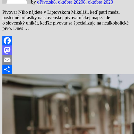
by
oPive.sk
8. októbra 2020
8. októbra 2020
Pivovar Nilio nájdete v Liptovskom Mikuláši, keď patrí medzi
posledné prírastky na slovenskej pivovarníckej mape. Ide
o slovenský unikát, keďže pivovar sa špecializuje na nealkoholické
pivo. Dnes …
Facebook
Mastodon
Email
Share