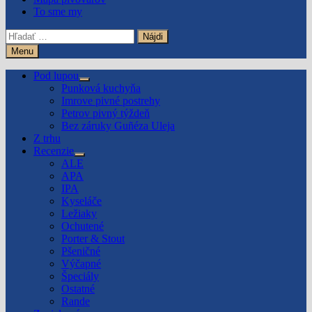
To sme my
Hľadať:
Menu
Pod lupou
Show
Punková kuchyňa
sub
Imrove pivné postrehy
menu
Petrov pivný týždeň
Bez záruky Guñéza Uleja
Z trhu
Recenzie
Show
ALE
sub
APA
menu
IPA
Kyseláče
Ležiaky
Ochutené
Porter & Stout
Pšeničné
Výčapné
Špeciály
Ostatné
Rande