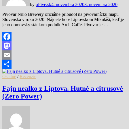
by
oPive.sk
4. novembra 2020
3. novembra 2020
Pivovar Nilio Brewery oficiálne pribudol na pivovarnícku mapu
Slovenska v roku 2020. Nájdete ho v Liptovskom Mikuláši, keď je
jeho domovský stánkom podnik Arch Caffe. Pivovar je …
Facebook
Mastodon
Email
Share
Ostatné
/
Recenzie
Fajn nealko z Liptova. Hutné a citrusové
(Zero Power)