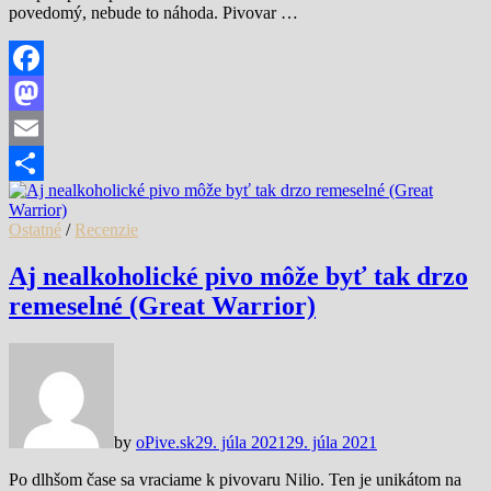
povedomý, nebude to náhoda. Pivovar …
Facebook
Mastodon
Email
Share
Ostatné
/
Recenzie
Aj nealkoholické pivo môže byť tak drzo
remeselné (Great Warrior)
by
oPive.sk
29. júla 2021
29. júla 2021
Po dlhšom čase sa vraciame k pivovaru Nilio. Ten je unikátom na