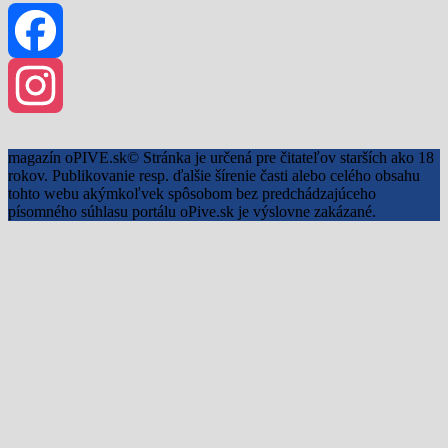
Facebook
Instagram
magazín oPIVE.sk© Stránka je určená pre čitateľov starších ako 18
rokov. Publikovanie resp. ďalšie šírenie časti alebo celého obsahu
tohto webu akýmkoľvek spôsobom bez predchádzajúceho
písomného súhlasu portálu oPive.sk je výslovne zakázané.