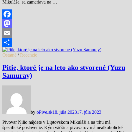
Mikuláša, sa zameriava na …
Facebook
Mastodon
Email
Share
Ostatné
/
Recenzie
Pitie, ktoré je na leto ako stvorené (Yuzu
Samuray)
by
oPive.sk
18. júla 2023
17. júla 2023
Pivovar Nilio nájdete v Liptovskom Mikuláši a na trhu má
špecifické postavenie. Kým väčšina pivovarov má nealkoholické