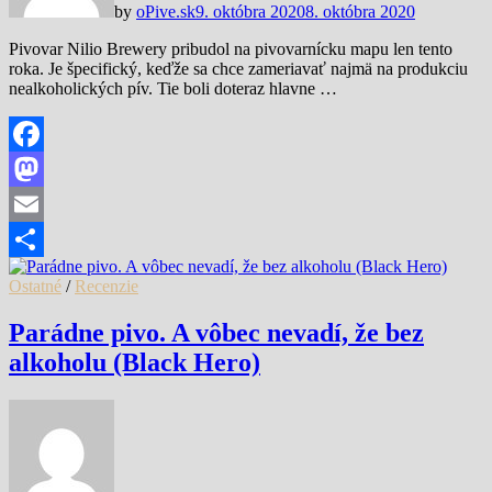
by
oPive.sk
9. októbra 2020
8. októbra 2020
Pivovar Nilio Brewery pribudol na pivovarnícku mapu len tento
roka. Je špecifický, keďže sa chce zameriavať najmä na produkciu
nealkoholických pív. Tie boli doteraz hlavne …
Facebook
Mastodon
Email
Share
Ostatné
/
Recenzie
Parádne pivo. A vôbec nevadí, že bez
alkoholu (Black Hero)