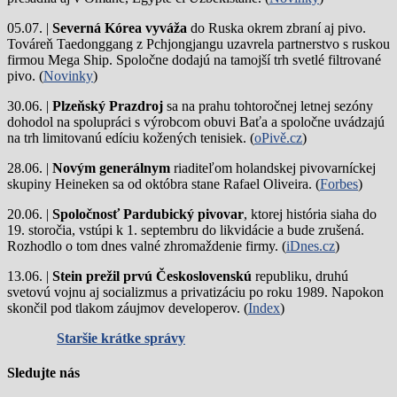
05.07. |
Severná Kórea vyváža
do Ruska okrem zbraní aj pivo.
Továreň Taedonggang z Pchjongjangu uzavrela partnerstvo s ruskou
firmou Mega Ship. Spoločne dodajú na tamojší trh svetlé filtrované
pivo. (
Novinky
)
30.06. |
Plzeňský Prazdroj
sa na prahu tohtoročnej letnej sezóny
dohodol na spolupráci s výrobcom obuvi Baťa a spoločne uvádzajú
na trh limitovanú edíciu kožených tenisiek. (
oPivě.cz
)
28.06. |
Novým generálnym
riaditeľom holandskej pivovarníckej
skupiny Heineken sa od októbra stane Rafael Oliveira. (
Forbes
)
20.06. |
Spoločnosť Pardubický pivovar
, ktorej história siaha do
19. storočia, vstúpi k 1. septembru do likvidácie a bude zrušená.
Rozhodlo o tom dnes valné zhromaždenie firmy. (
iDnes.cz
)
13.06. |
Stein prežil prvú Československú
republiku, druhú
svetovú vojnu aj socializmus a privatizáciu po roku 1989. Napokon
skončil pod tlakom záujmov developerov. (
Index
)
Staršie krátke správy
Sledujte nás