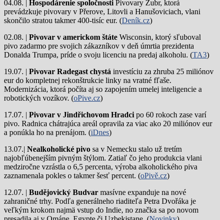
04.08. |
Hospodárenie spoločnosti
Pivovary Zubr, ktorá
prevádzkuje pivovary v Přerove, Litovli a Hanušoviciach, vlani
skončilo stratou takmer 400-tisíc eur. (
Deník.cz
)
02.08. |
Pivovar v americkom štáte
Wisconsin, ktorý sľuboval
pivo zadarmo pre svojich zákazníkov v deň úmrtia prezidenta
Donalda Trumpa, príde o svoju licenciu na predaj alkoholu. (
TA3
)
19.07. |
Pivovar Radegast chystá
investíciu za zhruba 25 miliónov
eur do kompletnej rekonštrukcie linky na vratné fľaše.
Modernizácia, ktorá počíta aj so zapojením umelej inteligencie a
robotických vozíkov. (
oPive.cz
)
17.07. |
Pivovar v Jindřichovom Hradci
po 60 rokoch zase varí
pivo.
Radnica chátrajúca areál opravila za viac ako 20 miliónov eur
a ponúkla ho na prenájom. (
iDnes
)
13.07.|
Nealkoholické pivo
sa v Nemecku stalo už tretím
najobľúbenejším pivným štýlom. Zatiaľ čo jeho produkcia vlani
medziročne vzrástla o 6,5 percenta, výroba alkoholického piva
zaznamenala pokles o takmer šesť percent. (
oPivě.cz
)
12.07. |
Budějovický Budvar
masívne expanduje na nové
zahraničné trhy. Podľa generálneho riaditeľa Petra Dvořáka je
veľkým krokom najmä vstup do Indie, no značka sa po novom
presadila aj v Ománe, Egypte či Uzbekistane. (
Novinky
)