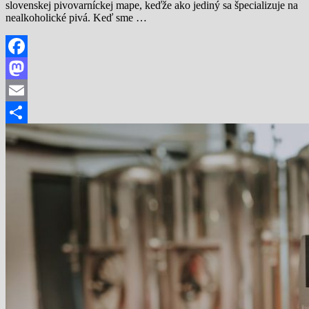
slovenskej pivovarníckej mape, keďže ako jediný sa špecializuje na
nealkoholické pivá. Keď sme …
Facebook
Mastodon
Email
Share