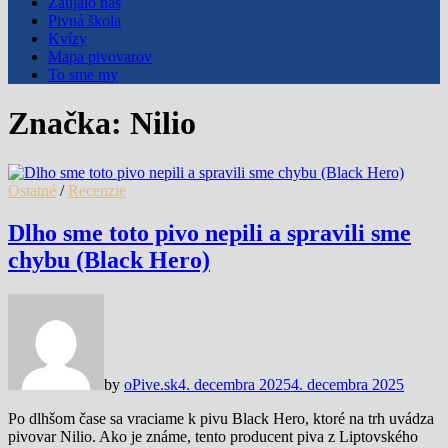
Zaujalo nás
Pivná škola
Kvízy
Mapa pivovarov
To sme my
Značka:
Nilio
Ostatné
/
Recenzie
Dlho sme toto pivo nepili a spravili sme
chybu (Black Hero)
by
oPive.sk
4. decembra 2025
4. decembra 2025
Po dlhšom čase sa vraciame k pivu Black Hero, ktoré na trh uvádza
pivovar Nilio. Ako je známe, tento producent piva z Liptovského