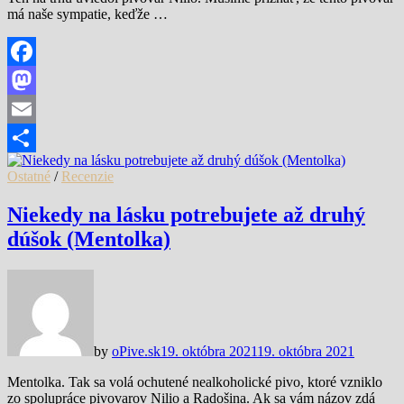
má naše sympatie, keďže …
Facebook
Mastodon
Email
Share
Ostatné
/
Recenzie
Niekedy na lásku potrebujete až druhý
dúšok (Mentolka)
by
oPive.sk
19. októbra 2021
19. októbra 2021
Mentolka. Tak sa volá ochutené nealkoholické pivo, ktoré vzniklo
zo spolupráce pivovarov Nilio a Radošina. Ak sa vám názov zdá