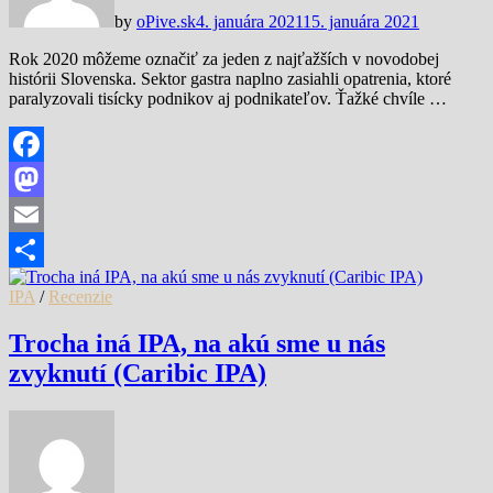
by
oPive.sk
4. januára 2021
15. januára 2021
Rok 2020 môžeme označiť za jeden z najťažších v novodobej
histórii Slovenska. Sektor gastra naplno zasiahli opatrenia, ktoré
paralyzovali tisícky podnikov aj podnikateľov. Ťažké chvíle …
Facebook
Mastodon
Email
Share
IPA
/
Recenzie
Trocha iná IPA, na akú sme u nás
zvyknutí (Caribic IPA)