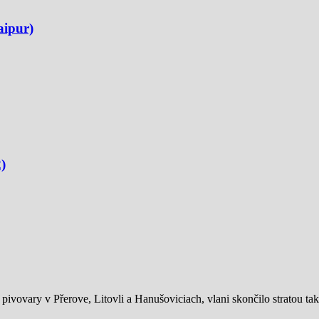
aipur)
)
ivovary v Přerove, Litovli a Hanušoviciach, vlani skončilo stratou tak