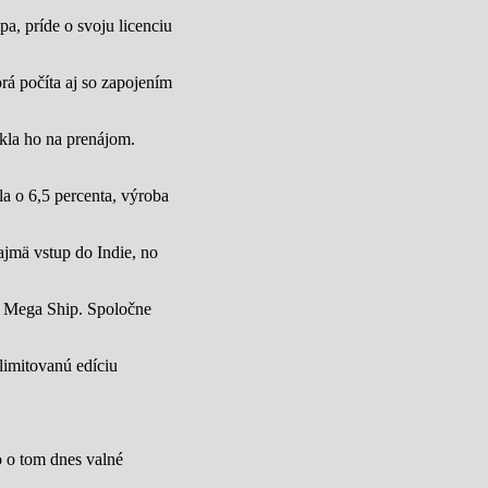
a, príde o svoju licenciu
rá počíta aj so zapojením
úkla ho na prenájom.
a o 6,5 percenta, výroba
jmä vstup do Indie, no
u Mega Ship. Spoločne
limitovanú edíciu
lo o tom dnes valné