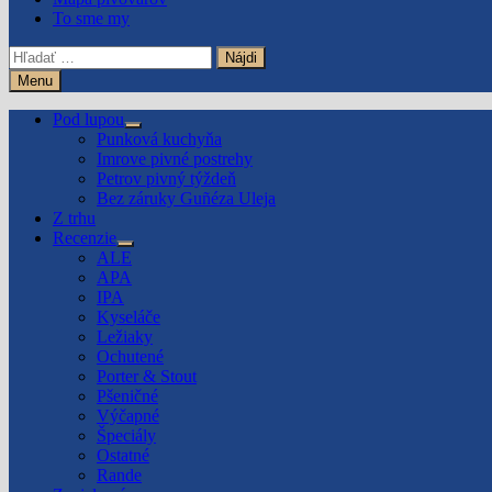
To sme my
Hľadať:
Menu
Pod lupou
Show
Punková kuchyňa
sub
Imrove pivné postrehy
menu
Petrov pivný týždeň
Bez záruky Guñéza Uleja
Z trhu
Recenzie
Show
ALE
sub
APA
menu
IPA
Kyseláče
Ležiaky
Ochutené
Porter & Stout
Pšeničné
Výčapné
Špeciály
Ostatné
Rande