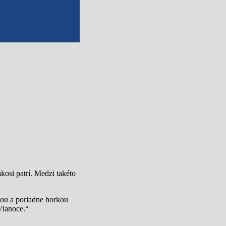
osi patrí. Medzi takéto
nou a poriadne horkou
Vianoce.“