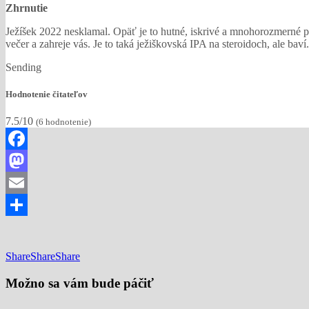
Zhrnutie
Ježíšek 2022 nesklamal. Opäť je to hutné, iskrivé a mnohorozmerné pit
večer a zahreje vás. Je to taká ježiškovská IPA na steroidoch, ale baví
Sending
Hodnotenie čitateľov
7.5/10
(
6
hodnotenie)
Facebook
Mastodon
Email
Share
Share
Share
Share
Možno sa vám bude páčiť