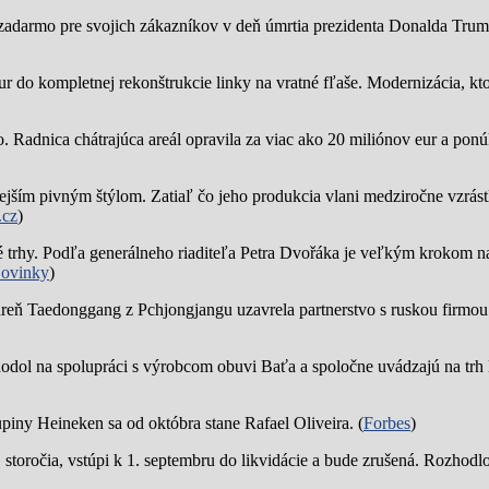
zadarmo pre svojich zákazníkov v deň úmrtia prezidenta Donalda Trump
ur do kompletnej rekonštrukcie linky na vratné fľaše. Modernizácia, kto
o.
Radnica chátrajúca areál opravila za viac ako 20 miliónov eur a pon
jším pivným štýlom. Zatiaľ čo jeho produkcia vlani medziročne vzrástl
.cz
)
trhy. Podľa generálneho riaditeľa Petra Dvořáka je veľkým krokom na
ovinky
)
reň Taedonggang z Pchjongjangu uzavrela partnerstvo s ruskou firmo
hodol na spolupráci s výrobcom obuvi Baťa a spoločne uvádzajú na trh 
piny Heineken sa od októbra stane Rafael Oliveira. (
Forbes
)
19. storočia, vstúpi k 1. septembru do likvidácie a bude zrušená. Rozhod