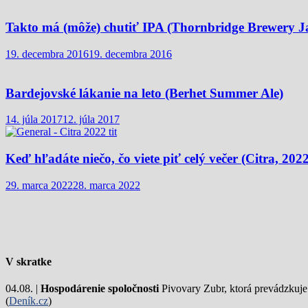
Takto má (môže) chutiť IPA (Thornbridge Brewery J
19. decembra 2016
19. decembra 2016
Bardejovské lákanie na leto (Berhet Summer Ale)
14. júla 2017
12. júla 2017
Keď hľadáte niečo, čo viete piť celý večer (Citra, 2022
29. marca 2022
28. marca 2022
V skratke
04.08. |
Hospodárenie spoločnosti
Pivovary Zubr, ktorá prevádzkuje p
(
Deník.cz
)