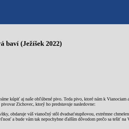
á baví (Ježíšek 2022)
síme kúpiť aj naše obľúbené pivo. Teda pivo, ktoré nám k Vianociam ak
a pivovar Zichovec, ktorý ho predstavuje nasledovne:
ervítky, obdaruje váš vianočný stôl dvadsaťstupňovou, extrémne chmele
iteľnosť a bude vám tak nepochybne ďalším dôvodom prečo sa tešiť na 