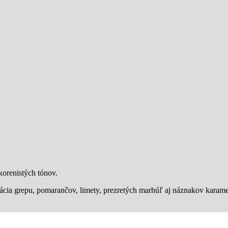
korenistých tónov.
inácia grepu, pomarančov, limety, prezretých marhúľ aj náznakov kara