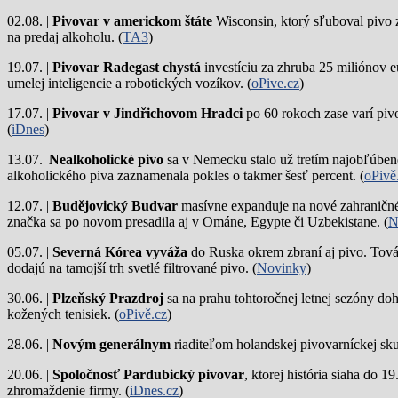
02.08. |
Pivovar v americkom štáte
Wisconsin, ktorý sľuboval pivo 
na predaj alkoholu. (
TA3
)
19.07. |
Pivovar Radegast chystá
investíciu za zhruba 25 miliónov e
umelej inteligencie a robotických vozíkov. (
oPive.cz
)
17.07. |
Pivovar v Jindřichovom Hradci
po 60 rokoch zase varí piv
(
iDnes
)
13.07.|
Nealkoholické pivo
sa v Nemecku stalo už tretím najobľúbene
alkoholického piva zaznamenala pokles o takmer šesť percent. (
oPivě
12.07. |
Budějovický Budvar
masívne expanduje na nové zahraničné 
značka sa po novom presadila aj v Ománe, Egypte či Uzbekistane. (
N
05.07. |
Severná Kórea vyváža
do Ruska okrem zbraní aj pivo. Tová
dodajú na tamojší trh svetlé filtrované pivo. (
Novinky
)
30.06. |
Plzeňský Prazdroj
sa na prahu tohtoročnej letnej sezóny do
kožených tenisiek. (
oPivě.cz
)
28.06. |
Novým generálnym
riaditeľom holandskej pivovarníckej sku
20.06. |
Spoločnosť Pardubický pivovar
, ktorej história siaha do 
zhromaždenie firmy. (
iDnes.cz
)