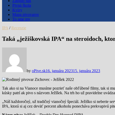
Zaujalo nás
Pivná škola
Kvízy
Mapa pivovarov
To sme my
IPA
/
Recenzie
Taká „ježiškovská IPA“ na steroidoch, ktor
by
oPive.sk
16. januára 2023
15. januára 2023
Tak ako si na Vianoce musíme pozrieť naše obľúbené filmy, tak si mu
kúsky patrí ak pivo s názvom Ježíšek. Na trh ho už pravidelne uvádz
„Náš každoročný, už tradičný vianočný špeciál. Ježiško si neberie s
IPA, ktorá si aj cez deväť percent alkoholu ponecháva prekvapivú p
Názov piva:
Ježíšek – Double Dry Hopped DIPA