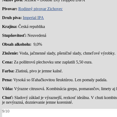
Pivovar:
Rodinný pivovar Zichovec
Druh piva:
Imperial IPA
Krajina:
Česká republika
Stupňovitosť:
Neuvedená
Obsah alkoholu:
9,0%
Zloženie:
Voda, jačmenné slady, pšeničné slady, chmeľové výrobky.
Cena:
Za pollitrovú plechovku sme zaplatili 5,50 eura.
Farba:
Zlatistá, pivo je jemne kalné.
Pena:
Vysoká so šľahačkovitou štruktúrou. Len pomaly padala.
Vôňa:
Výrazne citrusová. Kombinácia grepu, pomarančov, limety aj 
Chuť:
Sladový základ je výraznejší, rezkosť ideálna. V chuti komb
je nevýrazná, doznievanie jemne korenisté.
9/10