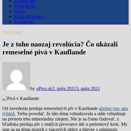
Zaujalo nás
Pivná škola
Kvízy
Mapa pivovarov
To sme my
Pod lupou
Je z toho naozaj revolúcia? Čo ukázali
remeselné pivá v Kauflande
by
oPive.sk
3. mája 2021
3. mája 2021
Od zavedenia predaja remeselných pív v Kauflande
ubehol viac ako
týždeň.
Treba povedať, že táto téma vzbudzovala a stále vzbudzuje
na pivnom trhu mimoriadny záujem. Nie je sa čomu čudovať, z
hľadiska predaja pív z malých pivovarov ide o prelomový krok. My
sme sa na tému pozreli z viacerých uhlov a hlavne s odstupom.