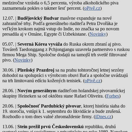
medziročne vzrástla o 6,5 percenta, výroba alkoholického piva
zaznamenala pokles o takmer šesť percent. (
oPivě.cz
)
12.07. |
Budějovický Budvar
masívne expanduje na nové
zahraničné trhy. Podľa generálneho riaditeľa Petra Dvořáka je
veľkým krokom najmä vstup do Indie, no značka sa po novom
presadila aj v Ománe, Egypte či Uzbekistane. (
Novinky
)
05.07. |
Severná Kórea vyváža
do Ruska okrem zbraní aj pivo.
Továreň Taedonggang z Pchjongjangu uzavrela partnerstvo s ruskou
firmou Mega Ship. Spoločne dodajú na tamojší trh svetlé filtrované
pivo. (
Novinky
)
30.06. |
Plzeňský Prazdroj
sa na prahu tohtoročnej letnej sezóny
dohodol na spolupráci s výrobcom obuvi Baťa a spoločne uvádzajú
na trh limitovanú edíciu kožených tenisiek. (
oPivě.cz
)
28.06. |
Novým generálnym
riaditeľom holandskej pivovarníckej
skupiny Heineken sa od októbra stane Rafael Oliveira. (
Forbes
)
20.06. |
Spoločnosť Pardubický pivovar
, ktorej história siaha do
19. storočia, vstúpi k 1. septembru do likvidácie a bude zrušená.
Rozhodlo o tom dnes valné zhromaždenie firmy. (
iDnes.cz
)
13.06. |
Stein prežil prvú Československú
republiku, druhú
svetovú vojnu aj socializmus a privatizáciu po roku 1989. Napokon