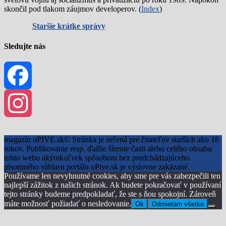
skončil pod tlakom záujmov developerov. (
Index
)
Staršie krátke správy
Sledujte nás
Facebook
Instagram
magazín oPIVE.sk© Stránka je určená pre čitateľov starších ako 18
rokov. Publikovanie resp. ďalšie šírenie časti alebo celého obsahu
tohto webu akýmkoľvek spôsobom bez predchádzajúceho
písomného súhlasu portálu oPive.sk je výslovne zakázané.
Používame len nevyhnutné cookies, aby sme pre vás zabezpečili ten
najlepší zážitok z našich stránok. Ak budete pokračovať v používaní
tejto stránky budeme predpokladať, že ste s ňou spokojní. Zároveň
máte možnosť požiadať o nesledovanie.
Ok
Odmietam všetko