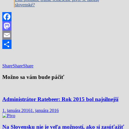
slovenské?
Facebook
Mastodon
Email
Share
Share
Share
Share
Možno sa vám bude páčiť
Administrátor Ratebeer: Rok 2015 bol najsilnejší
1. januára 2016
1. januára 2016
Na Slovensku nie je veľa možností, ako si zasúťažiť