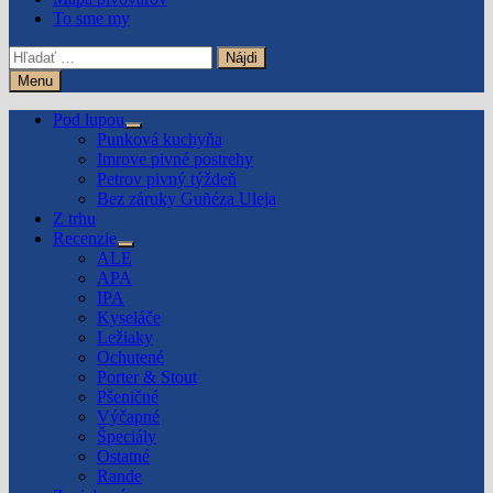
To sme my
Hľadať:
Menu
Pod lupou
Show
Punková kuchyňa
sub
Imrove pivné postrehy
menu
Petrov pivný týždeň
Bez záruky Guñéza Uleja
Z trhu
Recenzie
Show
ALE
sub
APA
menu
IPA
Kyseláče
Ležiaky
Ochutené
Porter & Stout
Pšeničné
Výčapné
Špeciály
Ostatné
Rande