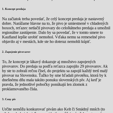
1. Koncept predaja
Na začiatok treba povedať, že celý koncept predaja je nastavený
dobre. Narážame hlavne na to, že pivo je umiestnené v chladených
boxoch, reťazec netlačil pivovary do celoštátneho predaja a umožnil
regionálne zastúpenie. Dalo by sa povedať, že v tomto smere to
Kaufland lepšie urobiť nemohol. Vďaka nemu sa remeselné pivo
objavilo aj v mestách, kde ste ho doteraz nemohli kúpiť.
2. Zapojenie pivovarov
To, že koncept je lákavý dokazuje aj množstvo zapojených
pivovarov. Do predaja sa podľa reťazca zapojilo 29 pivovarov. Ak
by ste to zobrali rečou čísel, do projektu sa zapojil každý tretí malý
pivovar na Slovensku. Ťažko by sme hľadali pivotéku, ktorá by k
dnešnému dňu mala takúto ponuku slovenských pív. Aj keď je
pravda, že jednotlivé pobočky ponúkajú len zlomok z
proklamovaného čísla.
3. Ceny pív
Určite nemôžu konkurovať pivám ako Kelt či Smädný mních (to