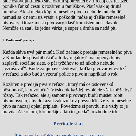
rade oslovujú ďaleko širší okruh spotrebiteľov. Predaj cez reťazec
ponúka ľahkú cestu k rozšíreniu fanúšikov. Platí však aj druhá
premisa. Ak si niekto kúpi remeselné pivo a nebude mu chutiť,
nemusí sa k nemu už vrátiť a poškodiť môže aj ďalšie remeselné
pivovary. Dôraz musia pivovary klásť konzistentnosť dávok.
Nemôže sa stať, že jedna várka je super a druhá sa nedá piť.
7. Budúcnosť predaja
Každá sláva trvá pár minút. Keď začiatok predaja remeselného piva
v Kauflande spôsobil ošiaľ a fotky regálov či nakúpených pív
zaplavili sociálne siete, o pár týždňov to už nikoho nebude
„vzrušovať“. Bude zaujímavé sledovať, koľko pivovarov vydrží
v reťazci a ako budú vyzerať police s pivom napríklad o rok.
Rozšírenie predaja piva v reťazci, ktorý má celoslovenskú
pôsobnosť, je revolučné. Výsledok každej revolúcie však môže byť
rôzny. Tak reťazec, ale aj samotné pivovary, budú musieť robiť
pivnú osvetu, aby dokázali zákazníkov presvedčiť, že za remeselné
pivo sa naozaj oplatí priplatiť. Povedzme si pravdu, nie vždy to je
pravda. Ale o tom, kto prežije a kto to „nedá“, rozhoduje trh.
Prečítajte si aj
Lidl ponúkne ďalšie remeselné pivo. Je naozaj