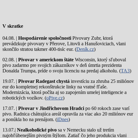
V skratke
04.08. |
Hospodárenie spoločnosti
Pivovary Zubr, ktorá
prevádzkuje pivovary v Přerove, Litovli a Hanušoviciach, vlani
skončilo stratou takmer 400-tisíc eur. (
Deník.cz
)
02.08. |
Pivovar v americkom štáte
Wisconsin, ktorý sľuboval
pivo zadarmo pre svojich zákazníkov v deň úmrtia prezidenta
Donalda Trumpa, príde o svoju licenciu na predaj alkoholu. (
TA3
)
19.07. |
Pivovar Radegast chystá
investíciu za zhruba 25 miliónov
eur do kompletnej rekonštrukcie linky na vratné fľaše.
Modernizácia, ktorá počíta aj so zapojením umelej inteligencie a
robotických vozíkov. (
oPive.cz
)
17.07. |
Pivovar v Jindřichovom Hradci
po 60 rokoch zase varí
pivo.
Radnica chátrajúca areál opravila za viac ako 20 miliónov eur
a ponúkla ho na prenájom. (
iDnes
)
13.07.|
Nealkoholické pivo
sa v Nemecku stalo už tretím
najobľúbenejším pivným štýlom. Zatiaľ čo jeho produkcia vlani