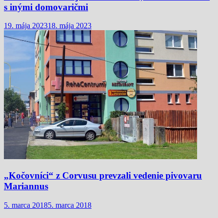
s inými domovaričmi
19. mája 2023
18. mája 2023
„Kočovníci“ z Corvusu prevzali vedenie pivovaru
Mariannus
5. marca 2018
5. marca 2018