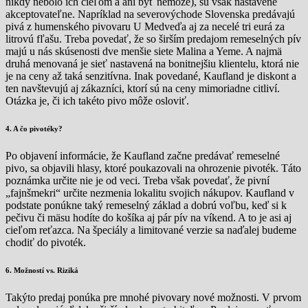
nikdy nebolo ich cieľom a ani byť nemôže), sú však nastavené
akceptovateľne. Napríklad na severovýchode Slovenska predávajú
pivá z humenského pivovaru U Medveďa aj za necelé tri eurá za
litrovú fľašu. Treba povedať, že so širším predajom remeselných pív
majú u nás skúsenosti dve menšie siete Malina a Yeme. A najmä
druhá menovaná je sieť nastavená na bonitnejšiu klientelu, ktorá nie
je na ceny až taká senzitívna. Inak povedané, Kaufland je diskont a
ten navštevujú aj zákazníci, ktorí sú na ceny mimoriadne citliví.
Otázka je, či ich takéto pivo môže osloviť.
4. A čo pivotéky?
Po objavení informácie, že Kaufland začne predávať remeselné
pivo, sa objavili hlasy, ktoré poukazovali na ohrozenie pivoték. Táto
poznámka určite nie je od veci. Treba však povedať, že pivní
„fajnšmekri“ určite nezmenia lokalitu svojich nákupov. Kaufland v
podstate ponúkne taký remeselný základ a dobrú voľbu, keď si k
pečivu či mäsu hodíte do košíka aj pár pív na víkend. A to je asi aj
cieľom reťazca. Na špeciály a limitované verzie sa naďalej budeme
chodiť do pivoték.
6. Možností vs. Riziká
Takýto predaj ponúka pre mnohé pivovary nové možnosti. V prvom