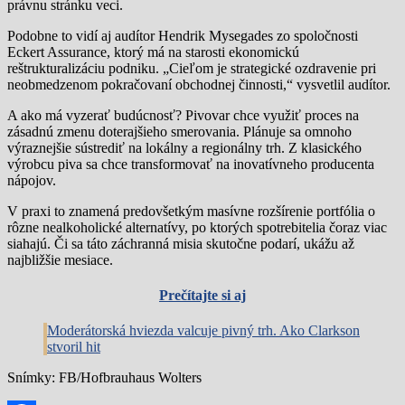
právnu stránku veci.
Podobne to vidí aj audítor Hendrik Mysegades zo spoločnosti
Eckert Assurance, ktorý má na starosti ekonomickú
reštrukturalizáciu podniku. „Cieľom je strategické ozdravenie pri
neobmedzenom pokračovaní obchodnej činnosti,“ vysvetlil audítor.
A ako má vyzerať budúcnosť? Pivovar chce využiť proces na
zásadnú zmenu doterajšieho smerovania. Plánuje sa omnoho
výraznejšie sústrediť na lokálny a regionálny trh. Z klasického
výrobcu piva sa chce transformovať na inovatívneho producenta
nápojov.
V praxi to znamená predovšetkým masívne rozšírenie portfólia o
rôzne nealkoholické alternatívy, po ktorých spotrebitelia čoraz viac
siahajú. Či sa táto záchranná misia skutočne podarí, ukážu až
najbližšie mesiace.
Prečítajte si aj
Moderátorská hviezda valcuje pivný trh. Ako Clarkson
stvoril hit
Snímky: FB/Hofbrauhaus Wolters