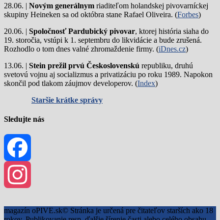
28.06. |
Novým generálnym
riaditeľom holandskej pivovarníckej
skupiny Heineken sa od októbra stane Rafael Oliveira. (
Forbes
)
20.06. |
Spoločnosť Pardubický pivovar
, ktorej história siaha do
19. storočia, vstúpi k 1. septembru do likvidácie a bude zrušená.
Rozhodlo o tom dnes valné zhromaždenie firmy. (
iDnes.cz
)
13.06. |
Stein prežil prvú Československú
republiku, druhú
svetovú vojnu aj socializmus a privatizáciu po roku 1989. Napokon
skončil pod tlakom záujmov developerov. (
Index
)
Staršie krátke správy
Sledujte nás
Facebook
Instagram
magazín oPIVE.sk© Stránka je určená pre čitateľov starších ako 18
rokov. Publikovanie resp. ďalšie šírenie časti alebo celého obsahu