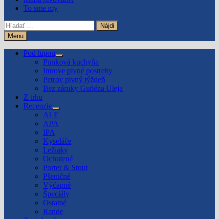
To sme my
Hľadať:
Menu
Pod lupou
Show
Punková kuchyňa
sub
Imrove pivné postrehy
menu
Petrov pivný týždeň
Bez záruky Guñéza Uleja
Z trhu
Recenzie
Show
ALE
sub
APA
menu
IPA
Kyseláče
Ležiaky
Ochutené
Porter & Stout
Pšeničné
Výčapné
Špeciály
Ostatné
Rande