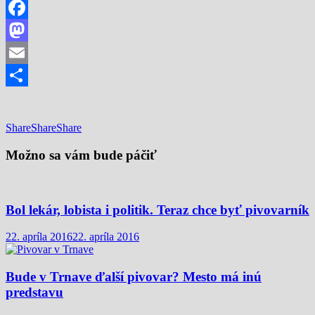
Facebook
Mastodon
Email
Share
Share
Share
Share
Možno sa vám bude páčiť
Bol lekár, lobista i politik. Teraz chce byť pivovarník
22. apríla 2016
22. apríla 2016
Bude v Trnave ďalší pivovar? Mesto má inú
predstavu