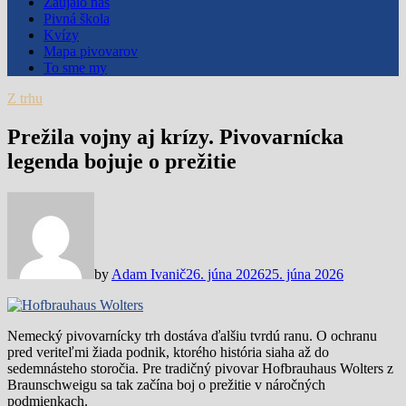
Zaujalo nás
Pivná škola
Kvízy
Mapa pivovarov
To sme my
Z trhu
Prežila vojny aj krízy. Pivovarnícka
legenda bojuje o prežitie
by
Adam Ivanič
26. júna 2026
25. júna 2026
Nemecký pivovarnícky trh dostáva ďalšiu tvrdú ranu. O ochranu
pred veriteľmi žiada podnik, ktorého história siaha až do
sedemnásteho storočia. Pre tradičný pivovar Hofbrauhaus Wolters z
Braunschweigu sa tak začína boj o prežitie v náročných
podmienkach.