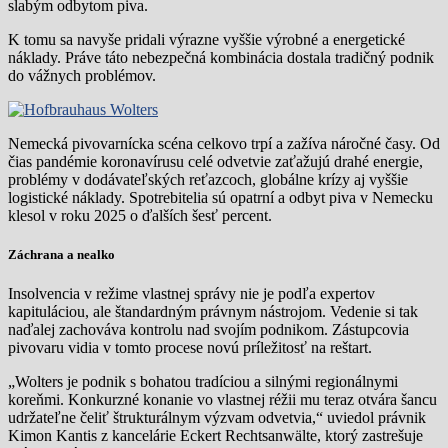
slabým odbytom piva.
K tomu sa navyše pridali výrazne vyššie výrobné a energetické
náklady. Práve táto nebezpečná kombinácia dostala tradičný podnik
do vážnych problémov.
Nemecká pivovarnícka scéna celkovo trpí a zažíva náročné časy. Od
čias pandémie koronavírusu celé odvetvie zaťažujú drahé energie,
problémy v dodávateľských reťazcoch, globálne krízy aj vyššie
logistické náklady. Spotrebitelia sú opatrní a odbyt piva v Nemecku
klesol v roku 2025 o ďalších šesť percent.
Záchrana a nealko
Insolvencia v režime vlastnej správy nie je podľa expertov
kapituláciou, ale štandardným právnym nástrojom. Vedenie si tak
naďalej zachováva kontrolu nad svojím podnikom. Zástupcovia
pivovaru vidia v tomto procese novú príležitosť na reštart.
„Wolters je podnik s bohatou tradíciou a silnými regionálnymi
koreňmi. Konkurzné konanie vo vlastnej réžii mu teraz otvára šancu
udržateľne čeliť štrukturálnym výzvam odvetvia,“ uviedol právnik
Kimon Kantis z kancelárie Eckert Rechtsanwälte, ktorý zastrešuje