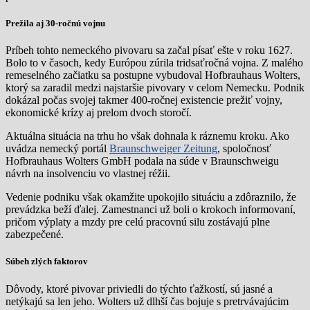
Prežila aj 30-ročnú vojnu
Príbeh tohto nemeckého pivovaru sa začal písať ešte v roku 1627.
Bolo to v časoch, kedy Európou zúrila tridsaťročná vojna. Z malého
remeselného začiatku sa postupne vybudoval Hofbrauhaus Wolters,
ktorý sa zaradil medzi najstaršie pivovary v celom Nemecku. Podnik
dokázal počas svojej takmer 400-ročnej existencie prežiť vojny,
ekonomické krízy aj prelom dvoch storočí.
Aktuálna situácia na trhu ho však dohnala k ráznemu kroku. Ako
uvádza nemecký portál
Braunschweiger Zeitung
, spoločnosť
Hofbrauhaus Wolters GmbH podala na súde v Braunschweigu
návrh na insolvenciu vo vlastnej réžii.
Vedenie podniku však okamžite upokojilo situáciu a zdôraznilo, že
prevádzka beží ďalej. Zamestnanci už boli o krokoch informovaní,
pričom výplaty a mzdy pre celú pracovnú silu zostávajú plne
zabezpečené.
Súbeh zlých faktorov
Dôvody, ktoré pivovar priviedli do týchto ťažkostí, sú jasné a
netýkajú sa len jeho. Wolters už dlhší čas bojuje s pretrvávajúcim