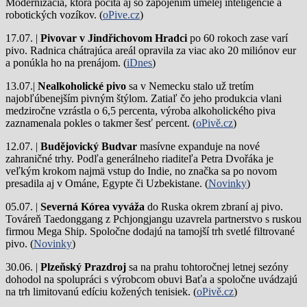
Modernizácia, ktorá počíta aj so zapojením umelej inteligencie a
robotických vozíkov. (
oPive.cz
)
17.07. |
Pivovar v Jindřichovom Hradci
po 60 rokoch zase varí
pivo.
Radnica chátrajúca areál opravila za viac ako 20 miliónov eur
a ponúkla ho na prenájom. (
iDnes
)
13.07.|
Nealkoholické pivo
sa v Nemecku stalo už tretím
najobľúbenejším pivným štýlom. Zatiaľ čo jeho produkcia vlani
medziročne vzrástla o 6,5 percenta, výroba alkoholického piva
zaznamenala pokles o takmer šesť percent. (
oPivě.cz
)
12.07. |
Budějovický Budvar
masívne expanduje na nové
zahraničné trhy. Podľa generálneho riaditeľa Petra Dvořáka je
veľkým krokom najmä vstup do Indie, no značka sa po novom
presadila aj v Ománe, Egypte či Uzbekistane. (
Novinky
)
05.07. |
Severná Kórea vyváža
do Ruska okrem zbraní aj pivo.
Továreň Taedonggang z Pchjongjangu uzavrela partnerstvo s ruskou
firmou Mega Ship. Spoločne dodajú na tamojší trh svetlé filtrované
pivo. (
Novinky
)
30.06. |
Plzeňský Prazdroj
sa na prahu tohtoročnej letnej sezóny
dohodol na spolupráci s výrobcom obuvi Baťa a spoločne uvádzajú
na trh limitovanú edíciu kožených tenisiek. (
oPivě.cz
)