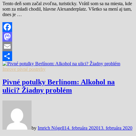
Tento deň som začal zvoľna, turisticky. Vrátil som sa na miesta, kde
som za mladi chodil, hlavne Alexanderplatz. Všetko sa mení aj tam,
dnes je …
Facebook
Mastodon
Email
Share
Imrove pivné postrehy
Pivné potulky Berlínom: Alkohol na
ulici? Žiadny problém
by
Imrich Nógell
14. februára 2020
13. februára 2020