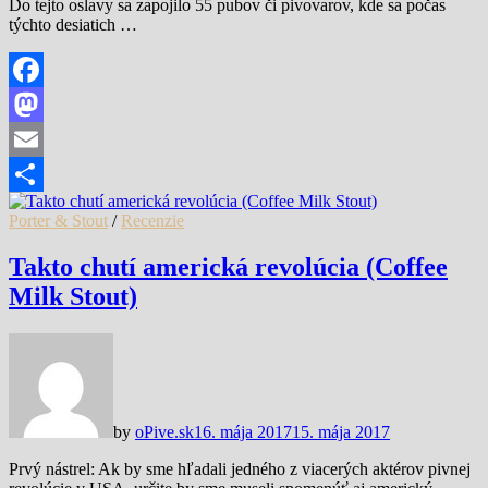
Do tejto oslavy sa zapojilo 55 pubov či pivovarov, kde sa počas
týchto desiatich …
Facebook
Mastodon
Email
Share
Porter & Stout
/
Recenzie
Takto chutí americká revolúcia (Coffee
Milk Stout)
by
oPive.sk
16. mája 2017
15. mája 2017
Prvý nástrel: Ak by sme hľadali jedného z viacerých aktérov pivnej