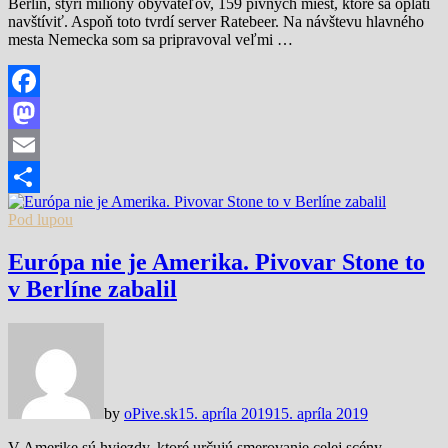
Berlín, štyri milióny obyvateľov, 159 pivných miest, ktoré sa oplatí
navštíviť. Aspoň toto tvrdí server Ratebeer. Na návštevu hlavného
mesta Nemecka som sa pripravoval veľmi …
Facebook
Mastodon
Email
Share
Pod lupou
Európa nie je Amerika. Pivovar Stone to
v Berlíne zabalil
by
oPive.sk
15. apríla 2019
15. apríla 2019
V Amerike sú hviezdy, ktoré určujú smerovanie celej scény