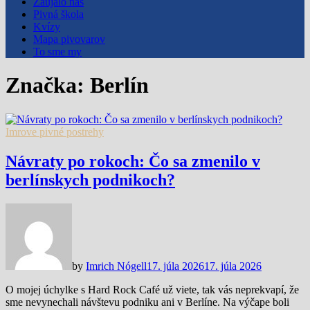
Zaujalo nás
Pivná škola
Kvízy
Mapa pivovarov
To sme my
Značka:
Berlín
Imrove pivné postrehy
Návraty po rokoch: Čo sa zmenilo v
berlínskych podnikoch?
by
Imrich Nógell
17. júla 2026
17. júla 2026
O mojej úchylke s Hard Rock Café už viete, tak vás neprekvapí, že
sme nevynechali návštevu podniku ani v Berlíne. Na výčape boli