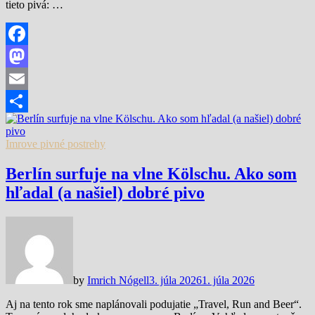
tieto pivá: …
Facebook
Mastodon
Email
Share
Imrove pivné postrehy
Berlín surfuje na vlne Kölschu. Ako som
hľadal (a našiel) dobré pivo
by
Imrich Nógell
3. júla 2026
1. júla 2026
Aj na tento rok sme naplánovali podujatie „Travel, Run and Beer“.