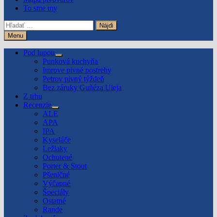
To sme my
Hľadať:
Menu
Pod lupou
Show
Punková kuchyňa
sub
Imrove pivné postrehy
menu
Petrov pivný týždeň
Bez záruky Guñéza Uleja
Z trhu
Recenzie
Show
ALE
sub
APA
menu
IPA
Kyseláče
Ležiaky
Ochutené
Porter & Stout
Pšeničné
Výčapné
Špeciály
Ostatné
Rande