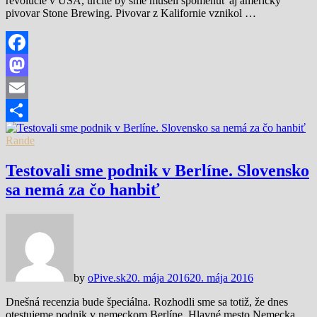
revolúcie v USA, určite by sme museli spomenúť aj americký
pivovar Stone Brewing. Pivovar z Kalifornie vznikol …
Facebook
Mastodon
Email
Share
Rande
Testovali sme podnik v Berlíne. Slovensko
sa nemá za čo hanbiť
by
oPive.sk
20. mája 2016
20. mája 2016
Dnešná recenzia bude špeciálna. Rozhodli sme sa totiž, že dnes
otestujeme podnik v nemeckom Berlíne. Hlavné mesto Nemecka