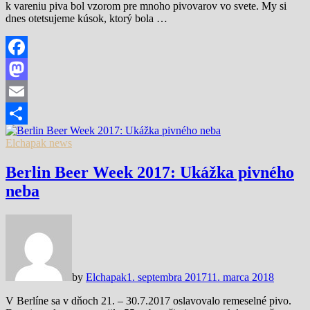
k vareniu piva bol vzorom pre mnoho pivovarov vo svete. My si
dnes otetsujeme kúsok, ktorý bola …
Facebook
Mastodon
Email
Share
Elchapak news
Berlin Beer Week 2017: Ukážka pivného
neba
by
Elchapak
1. septembra 2017
11. marca 2018
V Berlíne sa v dňoch 21. – 30.7.2017 oslavovalo remeselné pivo.