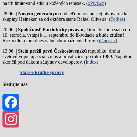
na trh limitovanú edíciu kožených tenisiek. (
oPivě.cz
)
28.06. |
Novým generálnym
riaditeľom holandskej pivovarníckej
skupiny Heineken sa od októbra stane Rafael Oliveira. (
Forbes
)
20.06. |
Spoločnosť Pardubický pivovar
, ktorej história siaha do
19. storočia, vstúpi k 1. septembru do likvidácie a bude zrušená.
Rozhodlo o tom dnes valné zhromaždenie firmy. (
iDnes.cz
)
13.06. |
Stein prežil prvú Československú
republiku, druhú
svetovú vojnu aj socializmus a privatizáciu po roku 1989. Napokon
skončil pod tlakom záujmov developerov. (
Index
)
Staršie krátke správy
Sledujte nás
Facebook
Instagram