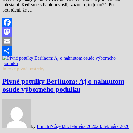
miestami. Keď sme s Paolom vošli, zaznelo „to je on?“. Po
potvrdení, že …
Facebook
Mastodon
Email
Share
Imrove pivné postrehy
Pivné potulky Berlínom: Aj o nahnutom
osude výborného podniku
by
Imrich Nógell
28. februára 2020
28. februára 2020