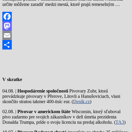
určite môžeme zaradiť medzi mestá, ktoré prajú remeselným …
Facebook
Mastodon
Email
Share
V skratke
04.08. |
Hospodárenie spoločnosti
Pivovary Zubr, ktorá
prevádzkuje pivovary v Přerove, Litovli a Hanušoviciach, vlani
skončilo stratou takmer 400-tisíc eur. (
Deník.cz
)
02.08. |
Pivovar v americkom štáte
Wisconsin, ktorý sľuboval
pivo zadarmo pre svojich zákazníkov v deň úmrtia prezidenta
Donalda Trumpa, príde o svoju licenciu na predaj alkoholu. (
TA3
)