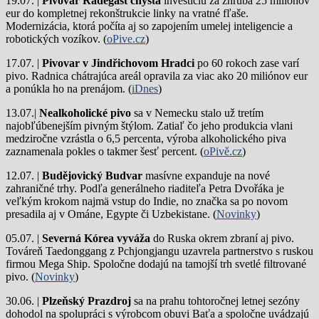
19.07. |
Pivovar Radegast chystá
investíciu za zhruba 25 miliónov
eur do kompletnej rekonštrukcie linky na vratné fľaše.
Modernizácia, ktorá počíta aj so zapojením umelej inteligencie a
robotických vozíkov. (
oPive.cz
)
17.07. |
Pivovar v Jindřichovom Hradci
po 60 rokoch zase varí
pivo.
Radnica chátrajúca areál opravila za viac ako 20 miliónov eur
a ponúkla ho na prenájom. (
iDnes
)
13.07.|
Nealkoholické pivo
sa v Nemecku stalo už tretím
najobľúbenejším pivným štýlom. Zatiaľ čo jeho produkcia vlani
medziročne vzrástla o 6,5 percenta, výroba alkoholického piva
zaznamenala pokles o takmer šesť percent. (
oPivě.cz
)
12.07. |
Budějovický Budvar
masívne expanduje na nové
zahraničné trhy. Podľa generálneho riaditeľa Petra Dvořáka je
veľkým krokom najmä vstup do Indie, no značka sa po novom
presadila aj v Ománe, Egypte či Uzbekistane. (
Novinky
)
05.07. |
Severná Kórea vyváža
do Ruska okrem zbraní aj pivo.
Továreň Taedonggang z Pchjongjangu uzavrela partnerstvo s ruskou
firmou Mega Ship. Spoločne dodajú na tamojší trh svetlé filtrované
pivo. (
Novinky
)
30.06. |
Plzeňský Prazdroj
sa na prahu tohtoročnej letnej sezóny
dohodol na spolupráci s výrobcom obuvi Baťa a spoločne uvádzajú