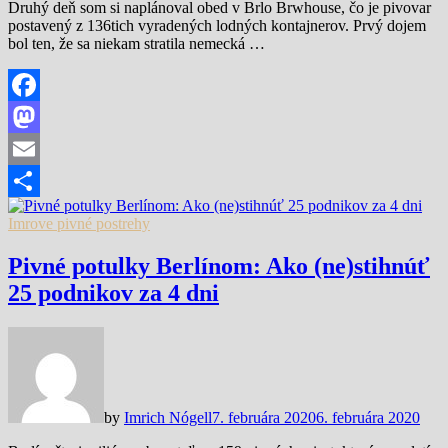
Druhý deň som si naplánoval obed v Brlo Brwhouse, čo je pivovar
postavený z 136tich vyradených lodných kontajnerov. Prvý dojem
bol ten, že sa niekam stratila nemecká …
Facebook
Mastodon
Email
Share
Imrove pivné postrehy
Pivné potulky Berlínom: Ako (ne)stihnúť
25 podnikov za 4 dni
by
Imrich Nógell
7. februára 2020
6. februára 2020