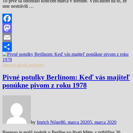
To prvé sa odohralo koncom marca v Berlíne. Vzhľadom na to, že
sme nestrávili …
Facebook
Mastodon
Email
Share
Imrove pivné postrehy
Pivné potulky Berlínom: Keď vás majiteľ
ponúkne pivom z roku 1978
by
Imrich Nógell
6. marca 2020
5. marca 2020
Beereau je malý podnik v Berlíne vo štvrti Mitte s približne 20