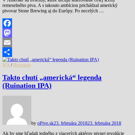
remeselného piva. A s takouto ambíciou prichádzal americký
pivovar Stone Brewing aj do Európy. Po necelých …
Facebook
Mastodon
Email
Share
IPA
/
Recenzie
Takto chutí „americká“ legenda
(Ruination IPA)
by
oPive.sk
23. februára 2018
23. februára 2018
Ak by sme hľadali jedného z viacerých aktérov pivnej revolúcie