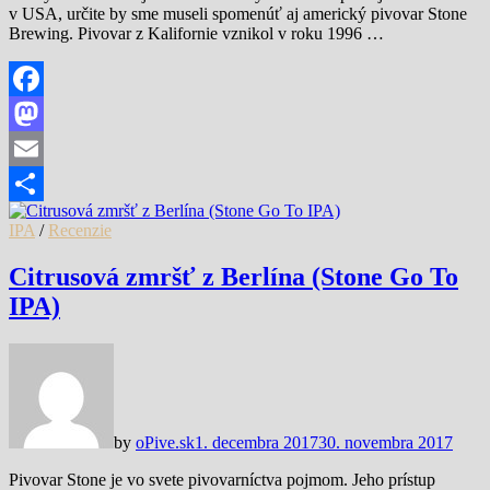
v USA, určite by sme museli spomenúť aj americký pivovar Stone
Brewing. Pivovar z Kalifornie vznikol v roku 1996 …
Facebook
Mastodon
Email
Share
IPA
/
Recenzie
Citrusová zmršť z Berlína (Stone Go To
IPA)
by
oPive.sk
1. decembra 2017
30. novembra 2017
Pivovar Stone je vo svete pivovarníctva pojmom. Jeho prístup